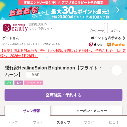
国内最大級の
サロン予約サイト
ブックマーク
ログイン
ゲストさん
ポイントを表示する
ポイントが1%たまる！
ポイントはサロン予約でつかえる！
【重要】熊本県熊本地方で発生した地震の影響のある地域へご予約されているお客
様へ（2026年7月28日）
隠れ家HealingSalon Bright moon【ブライト・
ムーン】
MAP
ﾘﾗｸ
ｴｽﾃ
まつげ･ﾒｲｸ
空席確認・予約する
クーポン・メニュー
サロン情報
トップ
フォト
スタッフ
ブログ
口コミ