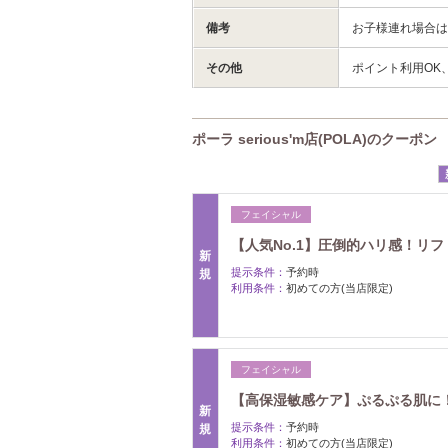
備考
お子様連れ場合は
その他
ポイント利用OK
ポーラ serious'm店(POLA)のクーポン
フェイシャル
【人気No.1】圧倒的ハリ感！リフト
新
提示条件：
予約時
規
利用条件：
初めての方(当店限定)
フェイシャル
【高保湿敏感ケア】ぷるぷる肌に！約6
新
提示条件：
予約時
規
利用条件：
初めての方(当店限定)