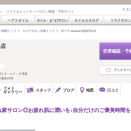
エ
ン ・リラク＆ビューティーサロン検索・予約サイト
ヘアスタイル
ネイル・まつげサロン
ネイルカタログ
リラクサロ
ン関西トップ
>
エステサロン京都トップ
>
ポーラ serious'm店(POLA)
m店
空席確認・予
ブックマー
町１２－１Ｆ－Ｃ号室
徒歩15分
フォト
スタッフ
ブログ
地図
口コミ
ギャラリー
れ家サロン◎お疲れ肌に潤いを♪自分だけのご褒美時間を