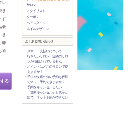
フレ
サロン
磨き
スタイリスト
クーポン
ます
ヘアスタイル
品会
ネイルデザイン
、き
よくある問い合わせ
し離
お過
スマート支払いについて
行きたいサロン・近隣のサロ
ンが掲載されていません
ポイントはどこのサロンで使
えますか？
子供や友達の分の予約も代理
約する
でネット予約できますか？
予約をキャンセルしたい
「無断キャンセル」と表示が
出て、ネット予約ができない