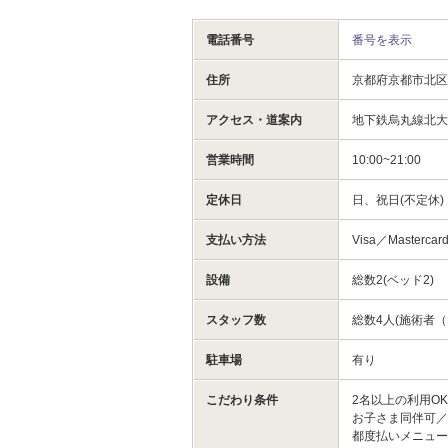
電話番号
番号を表示
住所
京都府京都市北
アクセス・道案内
地下鉄烏丸線北大
営業時間
10:00~21:00
定休日
日、祝日(不定休)
支払い方法
Visa／Mastercar
設備
総数2(ベッド2)
スタッフ数
総数4人(施術者（
駐車場
有り
こだわり条件
2名以上の利用O
お子さま同伴可／
都度払いメニュ