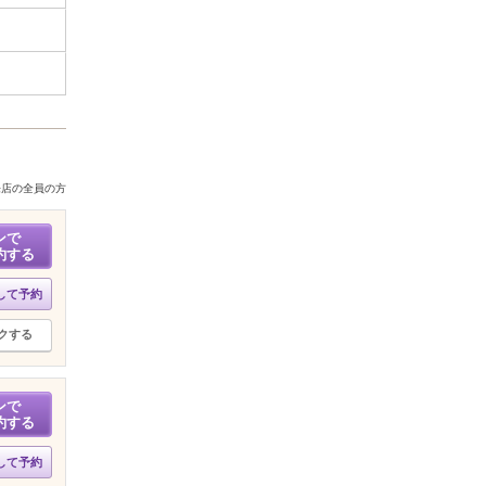
来店の全員の方
ンで
約する
して予約
クする
ンで
約する
して予約