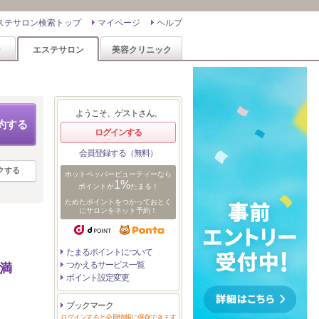
ステサロン検索トップ
マイページ
ヘルプ
ン
エステサロン
美容クリニック
ようこそ、ゲストさん。
約する
ログインする
会員登録する（無料）
クする
ホットペッパービューティーなら
1%
ポイントが
たまる！
ためたポイントをつかっておとく
にサロンをネット予約！
たまるポイントについて
つかえるサービス一覧
満
ポイント設定変更
ブックマーク
ログインすると会員情報に保存できます