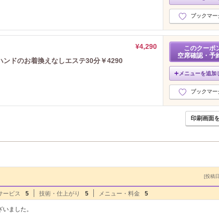
ブックマー
¥4,290
このクーポ
空席確認・予
ンドのお着換えなしエステ30分￥4290
メニューを追加
ブックマー
印刷画面
[投稿日]
サービス
5
技術・仕上がり
5
メニュー・料金
5
ざいました。