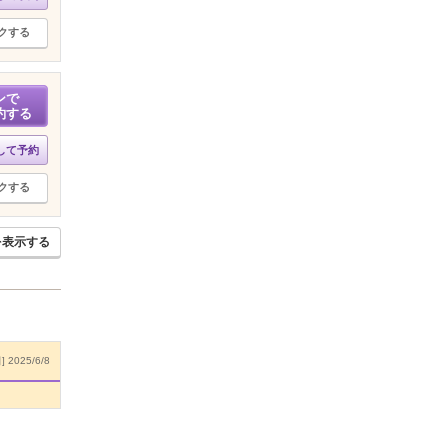
クする
ンで
約する
して予約
クする
を表示する
 2025/6/8