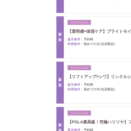
フェイシャル
【透明感×保湿ケア】ブライトモイスト 
新
提示条件：
予約時
規
利用条件：
初めての方(当店限定)
フェイシャル
【リフトアップ×シワ】リンクルショッ
新
提示条件：
予約時
規
利用条件：
初めての方(当店限定)
フェイシャル
【POLA最高級！究極ハリツヤ】ブラ
新
提示条件：
予約時
規