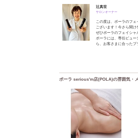
辻真世
サロンオーナー
この度は、ポーラのフェ
ございます！今さら聞け
ぜひポーラのフェイシャ
ポーラには、専任ビュー
ら、お客さまに合ったプ
ポーラ serious'm店(POLA)の雰囲気