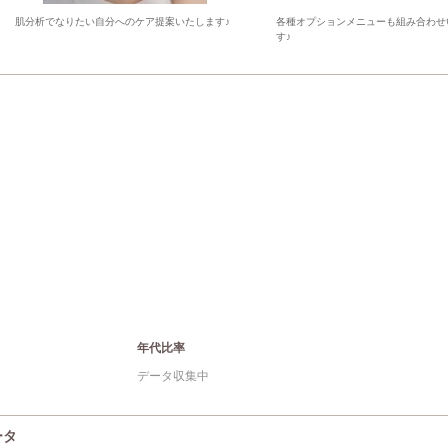
肌分析でなりたい自分へのケア提案いたします♪
各種オプションメニューも組み合わせ
す♪
年代比率
データ収集中
ータ