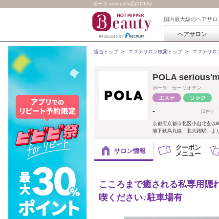
ポーラ serious'm店(POLA)
国内最大級のヘアサロ
ヘアサロン
総合トップ
>
エステサロン検索トップ
>
エステサロ
POLA serious'
ポーラ セーリオテン
-
（2件）
京都府京都市北区小山北玄以
地下鉄烏丸線「北大路駅」より
クーポン
サロン情報
メニュー
こころまで癒される私専用隠
喫ください♪駐車場有