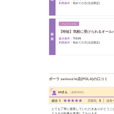
利用条件：
初めての方(当店限定)
フェイシャル
【時短】気軽に受けられるオールハ
新
提示条件：
予約時
規
利用条件：
初めての方(当店限定)
ポーラ serious'm店(POLA)の口コミ
サロンPick Up
snさん
（女性/50代）
総合
5
雰囲気
5
接客
とても丁寧に接客していただきありがとうご
エステの効果を実感しております。