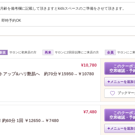
月齢を備考欄に記載して頂きますとkidsスペースのご準備をさせて頂きます。
、即時予約OK
新規
サロンに初来店の方
再来
サロンに2回目以降にご来店の方
全員
サロンにご
¥10,780
このクーポ
空席確認・予
アップ&ハリ艶肌へ 約70分￥15950→￥10780
メニューを追加
ブックマー
¥7,480
このクーポ
空席確認・予
0分 1回 ￥12650→￥7480
メニューを追加