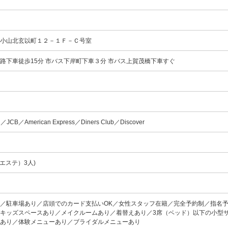
区小山北玄以町１２－１Ｆ－Ｃ号室
路下車徒歩15分 市バス下岸町下車３分 市バス上賀茂橋下車すぐ
d／JCB／American Express／Diners Club／Discover
エステ）3人)
K／駐車場あり／店頭でのカード支払いOK／女性スタッフ在籍／完全予約制／指名予
キッズスペースあり／メイクルームあり／着替えあり／3席（ベッド）以下の小型
ーあり／体験メニューあり／ブライダルメニューあり