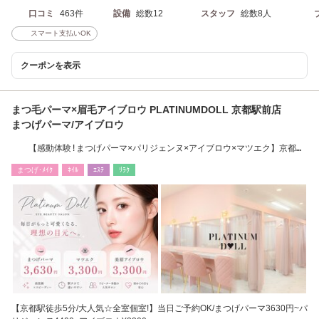
口コミ
463件
設備
総数12
スタッフ
総数8人
スマート支払いOK
クーポンを表示
まつ毛パーマ×眉毛アイブロウ PLATINUMDOLL 京都駅前店
まつげパーマ/アイブロウ
【感動体験!まつげパーマ×パリジェンヌ×アイブロウ×マツエク】京都駅
徒歩7分
まつげ･ﾒｲｸ
ﾈｲﾙ
ｴｽﾃ
ﾘﾗｸ
【京都駅徒歩5分/大人気☆全室個室!】当日ご予約OK/まつげパーマ3630円~パ