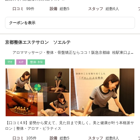
口コミ
99件
設備
総数5
スタッフ
総数6人
クーポンを表示
京都整体エステサロン ソエルテ
アロママッサージ・整体・骨盤矯正ならココ！阪急京都線 桂駅東口より
徒歩6分
ﾘﾗｸ
ｴｽﾃ
整体･ｶｲﾛ
【口コミ4.9】姿勢から変えて、見た目まで美しく。美と健康が叶う本格派サ
ロン｜整体・アロマ・ピラティス
口コミ
105件
設備
総数5
スタッフ
総数8人