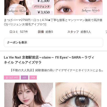
まつげパーマ2750円！口コミ4.74★丁寧な接客とマンツーマン施術で高評価
◎[パリジェンヌ/眉毛アイブロウ]
口コミ
527件
設備
総数5
スタッフ
総数5人
クーポンを表示
La Vie Nail 京都駅前店～claire～ I'll Eyes'～SARA～ラヴィ
ネイル アイルアイズサラ
【不動の大人気店】経験価値の高いアイデザイナーとネイリストによる
上質な施術体験を
まつげ･ﾒｲｸ
ｴｽﾃ
ﾈｲﾙ