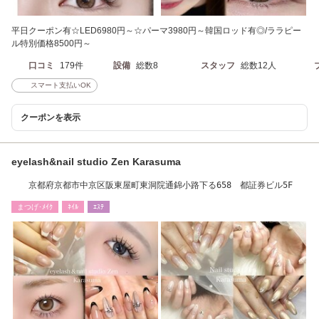
平日クーポン有☆LED6980円～☆パーマ3980円～韓国ロッド有◎/ララピー
ル特別価格8500円～
口コミ
179件
設備
総数8
スタッフ
総数12人
スマート支払いOK
クーポンを表示
eyelash&nail studio Zen Karasuma
京都府京都市中京区阪東屋町東洞院通錦小路下る658 都証券ビル5F
まつげ･ﾒｲｸ
ﾈｲﾙ
ｴｽﾃ