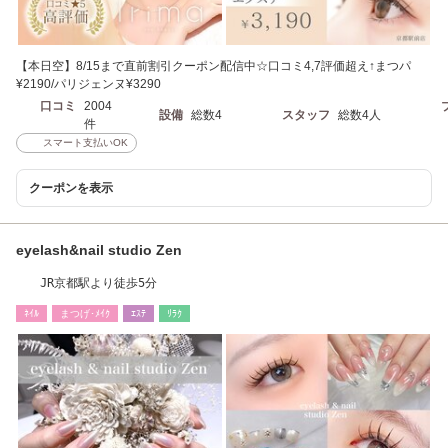
【本日空】8/15まで直前割引クーポン配信中☆口コミ4,7評価超え↑まつパ
¥2190/パリジェンヌ¥3290
口コミ
2004
設備
総数4
スタッフ
総数4人
件
スマート支払いOK
クーポンを表示
eyelash&nail studio Zen
JR京都駅より徒歩5分
ﾈｲﾙ
まつげ･ﾒｲｸ
ｴｽﾃ
ﾘﾗｸ