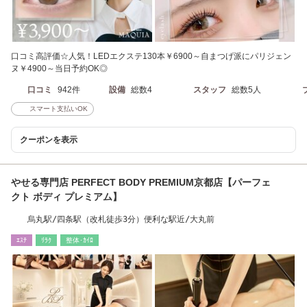
口コミ高評価☆人気！LEDエクステ130本￥6900～自まつげ派にパリジェン
ヌ￥4900～当日予約OK◎
口コミ
942件
設備
総数4
スタッフ
総数5人
スマート支払いOK
クーポンを表示
やせる専門店 PERFECT BODY PREMIUM京都店【パーフェ
クト ボディ プレミアム】
烏丸駅/四条駅（改札徒歩3分）便利な駅近/大丸前
ｴｽﾃ
ﾘﾗｸ
整体･ｶｲﾛ