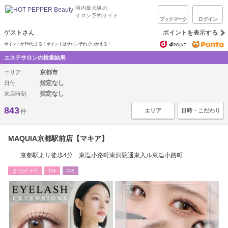
国内最大級の
サロン予約サイト
ブックマーク
ログイン
ゲストさん
ポイントを表示する
ポイントが1%たまる！ポイントはサロン予約でつかえる！
エステサロンの検索結果
京都市
エリア
指定なし
日付
指定なし
来店時刻
843
エリア
日時・こだわり
件
MAQUIA京都駅前店【マキア】
京都駅より徒歩4分 東塩小路町東洞院通東入ル東塩小路町
まつげ･ﾒｲｸ
ﾈｲﾙ
ｴｽﾃ