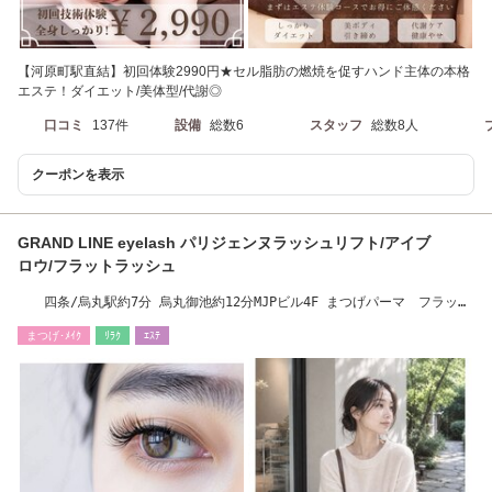
【河原町駅直結】初回体験2990円★セル脂肪の燃焼を促すハンド主体の本格
エステ！ダイエット/美体型/代謝◎
口コミ
137件
設備
総数6
スタッフ
総数8人
クーポンを表示
GRAND LINE eyelash パリジェンヌラッシュリフト/アイブ
ロウ/フラットラッシュ
四条/烏丸駅約7分 烏丸御池約12分MJPビル4F まつげパーマ フラット
ラッシュ
まつげ･ﾒｲｸ
ﾘﾗｸ
ｴｽﾃ