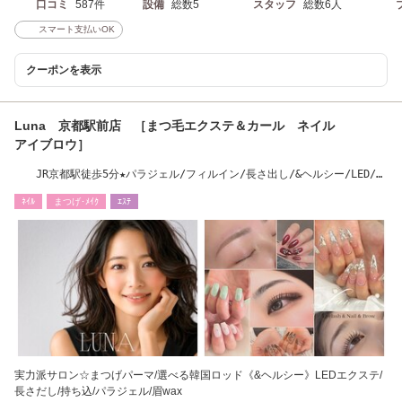
口コミ
587件
設備
総数5
スタッフ
総数6人
スマート支払いOK
クーポンを表示
Luna 京都駅前店 ［まつ毛エクステ＆カール ネイル
アイブロウ］
JR京都駅徒歩5分★パラジェル/フィルイン/長さ出し/&ヘルシー/LED/ま
つげパーマ/眉毛
ﾈｲﾙ
まつげ･ﾒｲｸ
ｴｽﾃ
実力派サロン☆まつげパーマ/選べる韓国ロッド《&ヘルシー》LEDエクステ/
長さだし/持ち込/パラジェル/眉wax