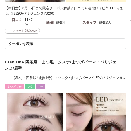
【本日空】8月15日まで限定クーポン解禁☆口コミ4.7評価↑リピ率90%☆ま
つパ¥2290/パリジェンヌ¥3290
口コミ
1147
設備
総数4
スタッフ
総数3人
件
スマート支払いOK
クーポンを表示
Lash One 四条店 まつ毛エクステ/まつげパーマ・パリジェ
ンヌ/眉毛
【烏丸・四条駅/徒歩1分】マツエク/まつげパーマ/LED/パリジェンヌ/
眉毛/ハリウッド
まつげ･ﾒｲｸ
ﾘﾗｸ
ｴｽﾃ