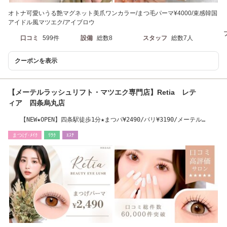
オトナ可愛いうる艶マグネット美爪ワンカラー/まつ毛パーマ¥4000/束感韓国
アイドル風マツエク/アイブロウ
口コミ
599件
設備
総数8
スタッフ
総数7人
クーポンを表示
【メーテルラッシュリフト・マツエク専門店】Retia レテ
ィア 四条烏丸店
【NEW★OPEN】四条駅徒歩1分★まつパ¥2490/パリ¥3190/メーテル
¥3690/韓国¥3490
まつげ･ﾒｲｸ
ﾘﾗｸ
ｴｽﾃ