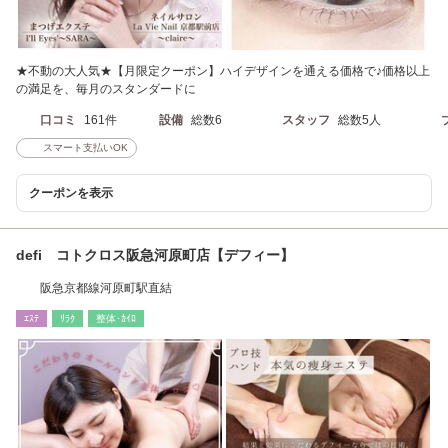
★不動の大人気★【月限定クーポン】ハイデザインを通える価格で♪価格以上
の満足を、毎月のスタンダードに
口コミ
161件
設備
総数6
スタッフ
総数5人
スマート支払いOK
クーポンを表示
defi コトクロス阪急河原町店【デフィー】
阪急京都線河原町駅直結
ｴｽﾃ
ﾘﾗｸ
整体･ｶｲﾛ