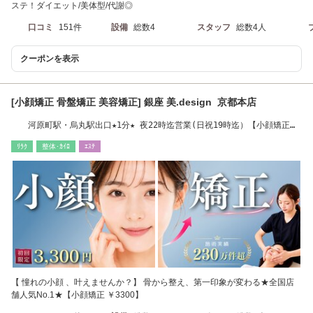
ステ！ダイエット/美体型/代謝◎
口コミ
151件
設備
総数4
スタッフ
総数4人
クーポンを表示
[小顔矯正 骨盤矯正 美容矯正] 銀座 美.design 京都本店
河原町駅・烏丸駅出口★1分★ 夜22時迄営業(日祝19時迄）【小顔矯正
骨盤矯正】
ﾘﾗｸ
整体･ｶｲﾛ
ｴｽﾃ
【 憧れの小顔 、叶えませんか？】 骨から整え、第一印象が変わる★全国店
舗人気No.1★【小顔矯正 ￥3300】