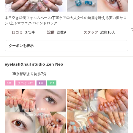
本日空き◎美フォルムベース/丁寧ケア◎大人女性の綺麗を叶える実力派サロ
ン♪上下マツエク/バインドロック
口コミ
371件
設備
総数9
スタッフ
総数10人
クーポンを表示
eyelash&nail studio Zen Neo
JR京都駅より徒歩7分
ﾈｲﾙ
まつげ･ﾒｲｸ
ｴｽﾃ
ﾘﾗｸ