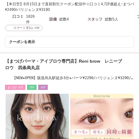
【本日空】8月15日まで直前割引クーポン配信中☆口コミ4,7評価超え↑まつパ
¥2490/パリジェンヌ¥3190
口コミ
1826
設備
総数4
スタッフ
総数5人
件
スマート支払いOK
クーポンを表示
【まつげパーマ・アイブロウ専門店】Reni brow レニーブ
ロウ 四条烏丸店
【NEW★OPEN】阪急烏丸駅徒歩3分★パーマ¥2290/パリジェンヌ¥3290/
アイブロウ¥3490
まつげ･ﾒｲｸ
ﾘﾗｸ
ｴｽﾃ