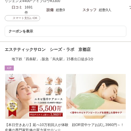
リジェンヌ4400~アイブロウ¥3300
口コミ
1691
設備
総数9
スタッフ
総数9人
件
スマート支払いOK
クーポンを表示
エステティックサロン シーズ・ラボ 京都店
地下鉄「四条駅」.阪急「烏丸駅」15番出口徒歩1分
ｴｽﾃ
【本日空きあり】延べ10万初回人が体験 顔OR背中ケアお試し3960円～！
皮膚の専門家監修の実力派サロン☆