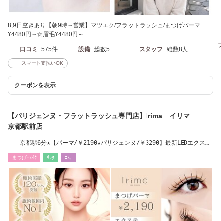
8,9日空きあり【朝9時～営業】マツエク/フラットラッシュ/まつげパーマ
¥4480円～☆眉毛¥4480円～
口コミ
575件
設備
総数5
スタッフ
総数8人
スマート支払いOK
クーポンを表示
【パリジェンヌ・フラットラッシュ専門店】Irima イリマ
京都駅前店
京都駅6分★【パーマ/￥2190★パリジェンヌ/￥3290】最新LEDエクステ
導入
まつげ･ﾒｲｸ
ﾘﾗｸ
ｴｽﾃ