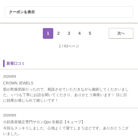
クーポンを表示
1
2
3
4
5
次へ
1
/
43ページ
新着口コミ
2026/8/9
CROWN JEWELS
肌が乾燥気味だったので、相談させていただきながら施術してくださいまし
た。 いつも丁寧にお話を聞いてくださり、ありがとう御座います！ 日に日
に効果が感じられて嬉しいです！
2026/8/9
小顔美容矯正専門サロンQpu 京都店【キュープ】
今回もスッキリしました、心地よくて寝てしまうほどです。ありがとうござ
いました。