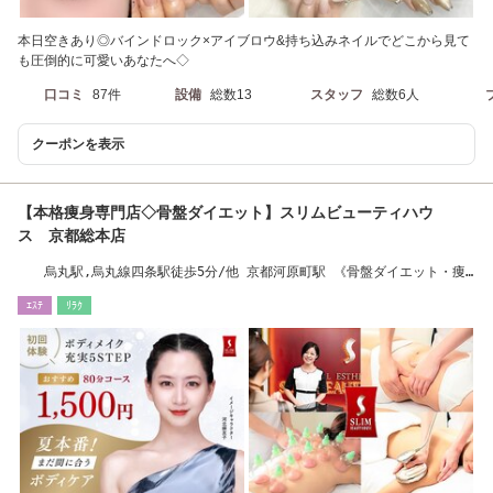
本日空きあり◎バインドロック×アイブロウ&持ち込みネイルでどこから見て
も圧倒的に可愛いあなたへ◇
口コミ
87件
設備
総数13
スタッフ
総数6人
クーポンを表示
【本格痩身専門店◇骨盤ダイエット】スリムビューティハウ
ス 京都総本店
烏丸駅,烏丸線四条駅徒歩5分/他 京都河原町駅 《骨盤ダイエット・痩
身》
ｴｽﾃ
ﾘﾗｸ