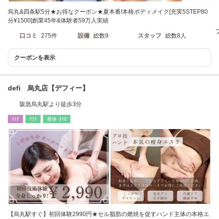
烏丸&四条駅5分★お得なクーポン★夏本番!本格ボディメイク[充実5STEP80
分¥1500]創業45年&体験者59万人実績
口コミ
275件
設備
総数9
スタッフ
総数8人
クーポンを表示
defi 烏丸店【デフィー】
阪急烏丸駅より徒歩3分
ｴｽﾃ
ﾘﾗｸ
整体･ｶｲﾛ
【烏丸駅すぐ】初回体験2990円★セル脂肪の燃焼を促すハンド主体の本格エ