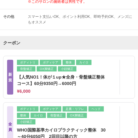
※このサロンの施術者は男性です。
その他
スマート支払いOK
ポイント利用OK
即時予約OK
メンズに
もオススメ
クーポン
ボディトリ
ボディケア
整体
カイロ
骨盤矯正
OX脚矯正
小顔矯正
新
【人気NO1！体が１up★全身・骨盤矯正整体
規
コース】60分9350円→6000円
¥6,000
ボディトリ
ボディケア
足裏・リフレ
ヘッド
整体
カイロ
骨盤矯正
OX脚矯正
小顔矯正
全
員
WHO国際基準カイロプラクティック整体 30
～40分6050円 2回目以降の方