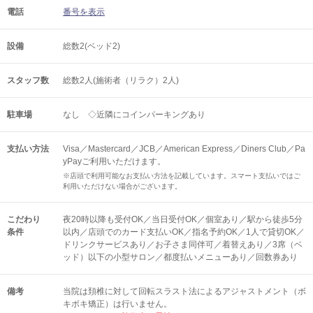
電話
番号を表示
設備
総数2(ベッド2)
スタッフ数
総数2人(施術者（リラク）2人)
駐車場
なし ◇近隣にコインパーキングあり
支払い方法
Visa／Mastercard／JCB／American Express／Diners Club／Pa
yPayご利用いただけます。
※店頭で利用可能なお支払い方法を記載しています。スマート支払いではご
利用いただけない場合がございます。
こだわり
夜20時以降も受付OK／当日受付OK／個室あり／駅から徒歩5分
条件
以内／店頭でのカード支払いOK／指名予約OK／1人で貸切OK／
ドリンクサービスあり／お子さま同伴可／着替えあり／3席（ベ
ッド）以下の小型サロン／都度払いメニューあり／回数券あり
備考
当院は頚椎に対して回転スラスト法によるアジャストメント（ボ
キボキ矯正）は行いません。