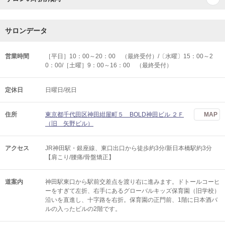
サロンデータ
営業時間
［平日］10：00～20：00 （最終受付）/〔水曜〕15：00～2
0：00/［土曜］9：00～16：00 （最終受付）
定休日
日曜日/祝日
住所
東京都千代田区神田紺屋町５ BOLD神田ビル ２Ｆ
MAP
（旧 矢野ビル）
アクセス
JR神田駅・銀座線、東口出口から徒歩約3分/新日本橋駅約3分
【肩こり/腰痛/骨盤矯正】
道案内
神田駅東口から駅前交差点を渡り右に進みます。ドトールコーヒ
ーをすぎて左折、右手にあるグローバルキッズ保育園（旧学校）
沿いを直進し、十字路を右折。保育園の正門前、1階に日本酒バ
ルの入ったビルの2階です。