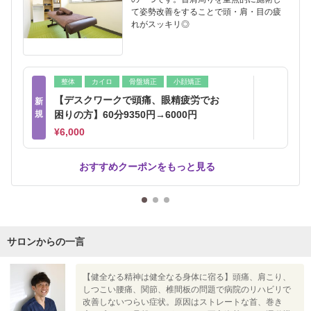
て姿勢改善をすることで頭・肩・目の疲
れがスッキリ◎
整体
カイロ
骨盤矯正
小顔矯正
【デスクワークで頭痛、眼精疲労でお
新
規
困りの方】60分9350円→6000円
¥6,000
おすすめクーポンをもっと見る
サロンからの一言
【健全なる精神は健全なる身体に宿る】頭痛、肩こり、
しつこい腰痛、関節、椎間板の問題で病院のリハビリで
改善しないつらい症状。原因はストレートな首、巻き