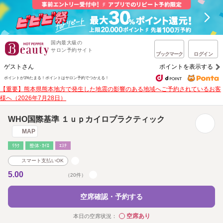
国内最大級の
サロン予約サイト
ブックマーク
ログイン
ゲストさん
ポイントを表示する
ポイントが1%たまる！
ポイントはサロン予約でつかえる！
【重要】熊本県熊本地方で発生した地震の影響のある地域へご予約されているお客
様へ（2026年7月28日）
WHO国際基準 １ｕｐカイロプラクティック
MAP
ﾘﾗｸ
整体･ｶｲﾛ
ｴｽﾃ
スマート支払いOK
5.00
（20件）
空席確認・予約する
空席あり
本日の空席状況：
◯