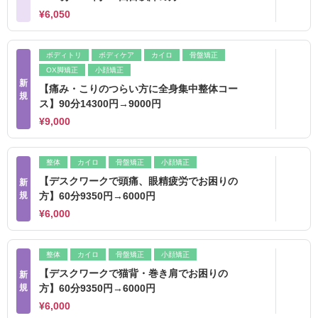
¥6,050
ボディトリ
ボディケア
カイロ
骨盤矯正
OX脚矯正
小顔矯正
新
【痛み・こりのつらい方に全身集中整体コー
規
ス】90分14300円→9000円
¥9,000
整体
カイロ
骨盤矯正
小顔矯正
【デスクワークで頭痛、眼精疲労でお困りの
新
規
方】60分9350円→6000円
¥6,000
整体
カイロ
骨盤矯正
小顔矯正
【デスクワークで猫背・巻き肩でお困りの
新
規
方】60分9350円→6000円
¥6,000