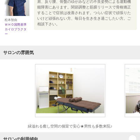
肩、反り腰、骨盤のゆがみなどの不良姿勢による運動機
能障害にあります。関節調整と筋膜リリースで骨格矯正
することで症状は改善されます。つらい症状で頑張りた
いけど頑張れない方、毎日を生き生き過ごしたい方。ご
松本智由
相談下さい。
ＷＨＯ国際基準
カイロプラクタ
ー
サロンの雰囲気
緑溢れる癒し空間の個室で安心★男性も多数来院♪
サロンの利用傾向