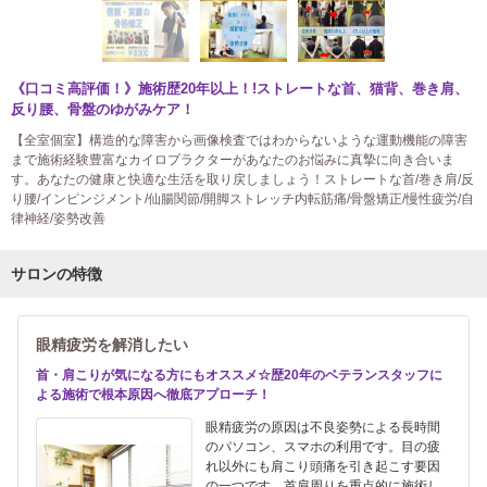
《口コミ高評価！》施術歴20年以上！!ストレートな首、猫背、巻き肩、
反り腰、骨盤のゆがみケア！
【全室個室】構造的な障害から画像検査ではわからないような運動機能の障害
まで施術経験豊富なカイロプラクターがあなたのお悩みに真摯に向き合いま
す。あなたの健康と快適な生活を取り戻しましょう！ストレートな首/巻き肩/反
り腰/インピンジメント/仙腸関節/開脚ストレッチ内転筋痛/骨盤矯正/慢性疲労/自
律神経/姿勢改善
サロンの特徴
眼精疲労を解消したい
首・肩こりが気になる方にもオススメ☆歴20年のベテランスタッフに
よる施術で根本原因へ徹底アプローチ！
眼精疲労の原因は不良姿勢による長時間
のパソコン、スマホの利用です。目の疲
れ以外にも肩こり頭痛を引き起こす要因
の一つです。首肩周りを重点的に施術し