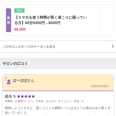
整体
【スマホを使う時間が長く肩こりに困ってい
新
規
る方】60分9350円→6000円
¥6,000
このサロンのすべてのクーポンを見る
サロンの口コミ
サロンPick Up
ぼーぼぼさん
（女性/30代前半）
総合
5
★
★
★
★
★
雰囲気：
4
接客サービス：
5
技術・仕上がり：
5
メニュー・料金：
3
開脚しようとすると、開こうとした瞬間につっぱるような痛みがあり数ヶ月
続いていました。