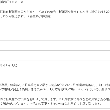
桜川西町１６３－３
江鉄道桜川駅出口から南へ。初めての信号（桜川西交差点）を左折し踏切を超え20
当サロンが見えます。（蒲生東小学校前）
ネイル）1人)
性専用／個室あり／駐車場あり／駅から徒歩5分以内／2回目以降特典あり／朝10時
ッフ在籍／完全予約制／指名予約OK／1人で貸切OK／3席（ベッド）以下の小型サ
日のご新規様のご予約をお断りしております。※爪や皮膚に外傷などの異常がある場
く場合がございます。※予約の変更・キャンセルはお早めにお願い致します。