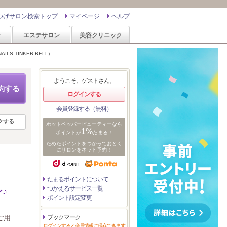
つげサロン検索トップ
マイページ
ヘルプ
ン
エステサロン
美容クリニック
S TINKER BELL)
ようこそ、ゲストさん。
約する
ログインする
会員登録する（無料）
クする
ホットペッパービューティーなら
1%
ポイントが
たまる！
ためたポイントをつかっておとく
にサロンをネット予約！
たまるポイントについて
つかえるサービス一覧
♪
ポイント設定変更
ご用
ブックマーク
ログインすると会員情報に保存できます