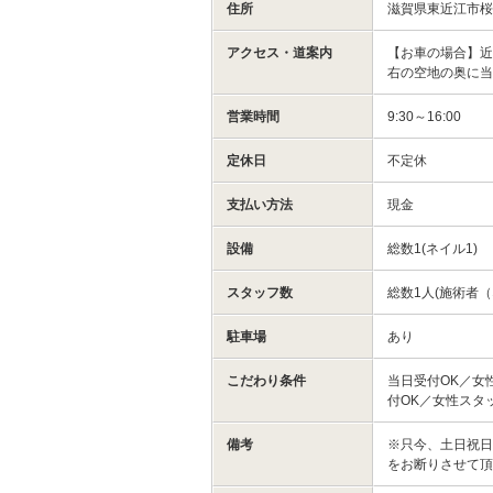
住所
滋賀県東近江市
アクセス・道案内
【お車の場合】近
右の空地の奥に
営業時間
9:30～16:00
定休日
不定休
支払い方法
現金
設備
総数1(ネイル1)
スタッフ数
総数1人(施術者（
駐車場
あり
こだわり条件
当日受付OK／女
付OK／女性スタ
備考
※只今、土日祝
をお断りさせて頂