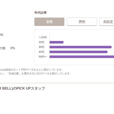
年代比率
女性
男性
未設定
0
%
〜10代
20代
30代
の他
0
%
40代
50代〜
Beauty経由のネット予約データをもとに集計しています。
ない」「自由記載」を選択された方のデータを集計しています。
 BELL)のPICK UPスタッフ