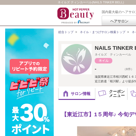
ネイルズ ティンカーベル(NAILS TINKER BELL)
国内最大級のヘアサロ
ヘアサロン
総合トップ
>
ネイル・まつげサロン検索トップ
>
ネ
NAILS TINKER
ネイルズ ティンカーベル
-
（8件）
滋賀県東近江市桜川西町１６
近江鉄道「桜川駅」より徒歩5
クーポン
サロン情報
メニュー
【東近江市】1５周年♪ 今旬