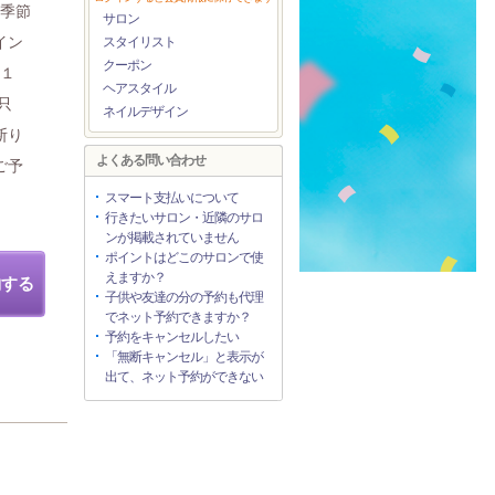
は季節
サロン
イン
スタイリスト
クーポン
Ｃ１
ヘアスタイル
只
ネイルデザイン
断り
よくある問い合わせ
ご予
スマート支払いについて
行きたいサロン・近隣のサロ
ンが掲載されていません
ポイントはどこのサロンで使
えますか？
約する
子供や友達の分の予約も代理
でネット予約できますか？
予約をキャンセルしたい
「無断キャンセル」と表示が
出て、ネット予約ができない