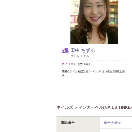
田中 ちずる
タナカ チズル
ネイリスト
（歴16年）
JNECネイル検定1級/ネイルサロン衛生管理士保
持
ネイルズ ティンカーベル(NAILS TINKE
電話番号
番号を表示