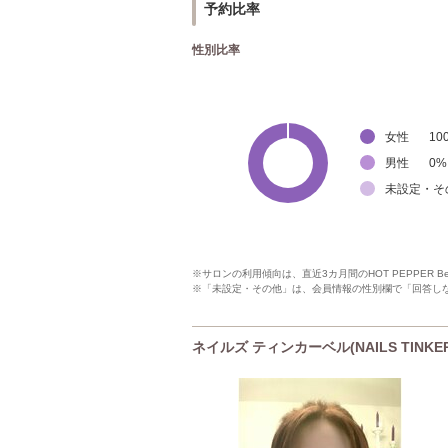
予約比率
性別比率
女性
10
男性
0
%
未設定・そ
※サロンの利用傾向は、直近3カ月間のHOT PEPPER 
※「未設定・その他」は、会員情報の性別欄で「回答し
ネイルズ ティンカーベル(NAILS TINKER