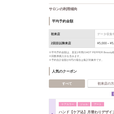
サロンの利用傾向
平均予約金額
初来店
データ収集
2回目以降来店
¥5,000～¥5
※平均予約金額は、直近1年間のHOT PEPPER Bea
※回数券購入分を含みます。
※予約合計金額が0円の場合は集計対象外です。
人気のクーポン
すべて
初来店の方
ケアカラー
ジェル
アート
ハンド【ケア込】月替わりデザインｏ