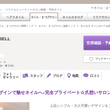
ネイル・ま
ン ・リラク＆ビューティーサロン検索・予約サイト
ヘアスタイル
ネイル・まつげサロン
ネイルカタログ
リラクサロ
イル・まつげサロン関西トップ
>
ネイル・まつげサロン滋賀トップ
>
ネイルズ ティンカーベル(NAIL
 BELL
空席確認・予
ブックマー
３－３
分・車で2分
フォト
スタッフ
ブログ
地図
口コミ
ギャラリー
デザインで魅せネイルへ♪完全プライベート☆爪想いサロン
上品シンプル・大人可愛いデザインを