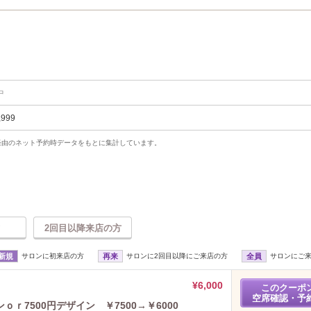
中
,999
uty経由のネット予約時データをもとに集計しています。
2回目以降来店の方
新規
サロンに初来店の方
再来
サロンに2回目以降にご来店の方
全員
サロンにご
¥6,000
このクーポ
空席確認・予
ｒ7500円デザイン ￥7500→￥6000