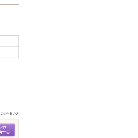
来店の全員の方
ンで
約する