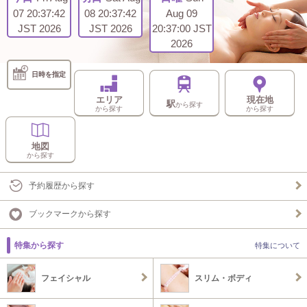
07 20:37:42
08 20:37:42
Aug 09
JST 2026
JST 2026
20:37:00 JST
2026
日時を指定
エリア
現在地
駅
から探す
から探す
から探す
地図
から探す
予約履歴から探す
ブックマークから探す
特集から探す
特集について
フェイシャル
スリム・ボディ