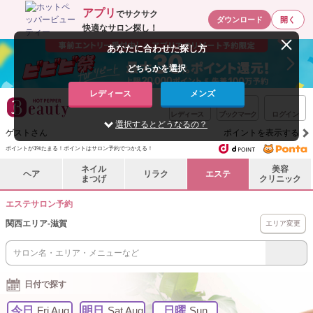
アプリ
でサクサク
ダウンロード
開く
快適なサロン探し！
あなたに合わせた探し方
どちらかを選択
レディース
メンズ
レディース
ブックマーク
ログイン
選択するとどうなるの？
ゲストさん
ポイントを表示する
ポイントが1%たまる！ポイントはサロン予約でつかえる！
ネイル
美容
ヘア
リラク
エステ
まつげ
クリニック
エステサロン予約
関西エリア
-
滋賀
エリア変更
日付で探す
今日
Fri Aug
明日
Sat Aug
日曜
Sun