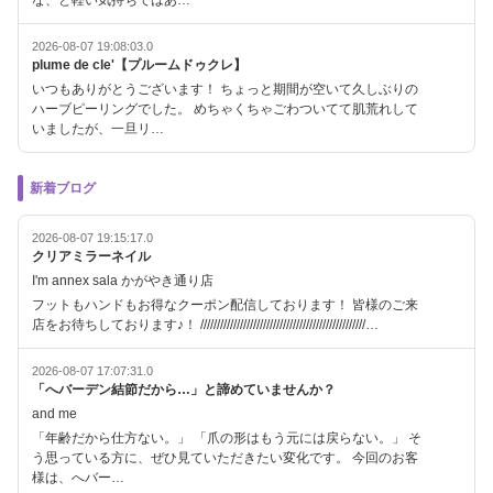
な、と軽い気持ちではあ…
2026-08-07 19:08:03.0
plume de cle'【プルームドゥクレ】
いつもありがとうございます！ ちょっと期間が空いて久しぶりの
ハーブピーリングでした。 めちゃくちゃごわついてて肌荒れして
いましたが、一旦リ…
新着ブログ
2026-08-07 19:15:17.0
クリアミラーネイル
I'm annex sala かがやき通り店
フットもハンドもお得なクーポン配信しております！ 皆様のご来
店をお待ちしております♪！ //////////////////////////////////////////////////…
2026-08-07 17:07:31.0
「へバーデン結節だから…」と諦めていませんか？
and me
「年齢だから仕方ない。」 「爪の形はもう元には戻らない。」 そ
う思っている方に、ぜひ見ていただきたい変化です。 今回のお客
様は、へバー…