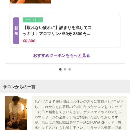
ボディトリ
【取れない疲れに】詰まりを流してス
新
規
ッキリ｜アロマリンパ60分 8800円→
¥6,800
おすすめクーポンをもっと見る
サロンからの一言
おかげさまで蕨駅周辺にお住いの方々に支持され7年がた
ち、これからもお客様の立場にたったサロンをコンセプ
トに日々精進してまいります。ボディケアやアロマリン
パマッサージの全身ケアもご好評いただいております
が、当店にご来店際は是非ご一緒にFUWARIヘッド（無
水ヘッドスパ）もお試し下さい。リラックス効果↑↑で病