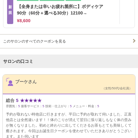
【全身または辛いお疲れ箇所に】ボディケア
新
規
90分（60分＋選べる30分）12100→
¥8,600
このサロンのすべてのクーポンを見る
サロンの口コミ
サロンPick Up
ブーケさん
（女性/50代/会社員）
総合
5
★
★
★
★
★
雰囲気：
5
接客サービス：
5
技術・仕上がり：
5
メニュー・料金：
5
予約が取れない時他店に行きますが、平日に予約が取れて伺いました、正直
他店とは全然違います！！体のこりが消えて翌日に張り返しもなく体の歪み
が無くなりました。初めと終わりに出してくださるお茶もとても美味しくて
癒されます。今回はお誕生日クーポンを使わせていただきありがとうござい
ます。また伺います