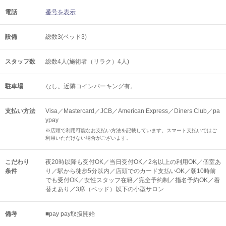
電話
番号を表示
設備
総数3(ベッド3)
スタッフ数
総数4人(施術者（リラク）4人)
駐車場
なし。近隣コインパーキング有。
支払い方法
Visa／Mastercard／JCB／American Express／Diners Club／pa
ypay
※店頭で利用可能なお支払い方法を記載しています。スマート支払いではご
利用いただけない場合がございます。
こだわり
夜20時以降も受付OK／当日受付OK／2名以上の利用OK／個室あ
条件
り／駅から徒歩5分以内／店頭でのカード支払いOK／朝10時前
でも受付OK／女性スタッフ在籍／完全予約制／指名予約OK／着
替えあり／3席（ベッド）以下の小型サロン
備考
■pay pay取扱開始