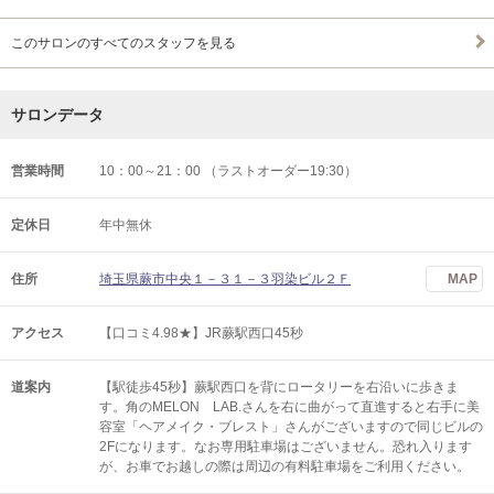
このサロンのすべてのスタッフを見る
サロンデータ
営業時間
10：00～21：00 （ラストオーダー19:30）
定休日
年中無休
住所
埼玉県蕨市中央１－３１－３羽染ビル２Ｆ
MAP
アクセス
【口コミ4.98★】JR蕨駅西口45秒
道案内
【駅徒歩45秒】蕨駅西口を背にロータリーを右沿いに歩きま
す。角のMELON LAB.さんを右に曲がって直進すると右手に美
容室「ヘアメイク・ブレスト」さんがございますので同じビルの
2Fになります。なお専用駐車場はございません。恐れ入ります
が、お車でお越しの際は周辺の有料駐車場をご利用ください。