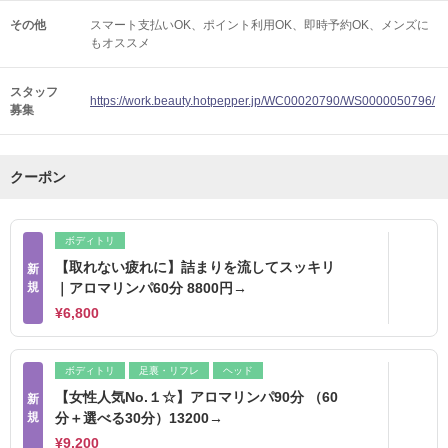
その他
スマート支払いOK
ポイント利用OK
即時予約OK
メンズに
もオススメ
スタッフ
https://work.beauty.hotpepper.jp/WC00020790/WS0000050796/
募集
クーポン
ボディトリ
【取れない疲れに】詰まりを流してスッキリ
新
規
｜アロマリンパ60分 8800円→
¥6,800
ボディトリ
足裏・リフレ
ヘッド
【女性人気No.１☆】アロマリンパ90分 （60
新
規
分＋選べる30分）13200→
¥9,200