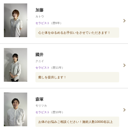
加藤
カトウ
セラピスト
（歴6年）
心と体をゆるめるお手伝いをさせていただきます！
國井
クニイ
セラピスト
（歴11年）
癒しを提供します！
森塚
モリツカ
セラピスト
（歴10年）
お体のお悩みご相談ください！施術人数10000名以上