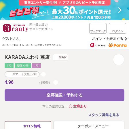
国内最大級の
サロン予約サイト
ブックマーク
ログイン
ゲストさん
ポイントを表示する
ポイントが1%たまる！
ポイントはサロン予約でつかえる！
KARADAふわり 蕨店
MAP
ﾘﾗｸ
整体･ｶｲﾛ
ｴｽﾃ
スマート支払いOK
4.96
（155件）
空席確認・予約する
空席あり
本日の空席状況：
◯
スタッフ募集を見る
クーポン・メニュー
サロン情報