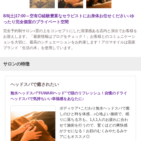
8/8(土)17:00～空有◎経験豊富なセラピストにお身体お任せください♪ゆ
ったり完全個室のプライベート空間
完全予約制サロン♪雲の上をコンセプトにした清潔感ある店内と演出でお客様を
お迎えします。「最新情報はブログをチェック！」お客様とのコミュニケーシ
ョンを大切に、最高のシチュエーションをお約束します！アロマオイルは国産
ブランド「生活の木」を使用しています。
サロンの特徴
ヘッドスパで癒されたい
無水ヘッドスパ"FUWARIヘッド"で頭のリフレッシュ！自慢のドライ
ヘッドスパで気持ちいい幸福感をあなたに♪
ボディケア+こだわり無水ヘッドスパで癒
しのひと時を体感…♪心地よい施術で、眠
りに落ちる方も。1人1人のお疲れに合わ
せて施術を行うので、驚くほどの爽快感
がクセになる！お顔のむくみやたるみケ
アにもオススメ◎