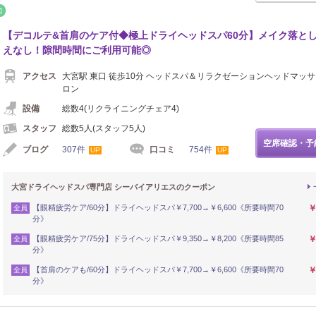
シュ
整体・カイロ
【デコルテ&首肩のケア付◆極上ドライヘッドスパ60分】メイク落と
えなし！隙間時間にご利用可能◎
アクセス
大宮駅 東口 徒歩10分 ヘッドスパ＆リラクゼーションヘッドマッ
ロン
設備
総数4(リクライニングチェア4)
スタッフ
総数5人(スタッフ5人)
空席確認・予
ブログ
307件
口コミ
754件
UP
UP
大宮ドライヘッドスパ専門店 シーバイアリエスのクーポン
【眼精疲労ケア/60分】ドライヘッドスパ￥7,700→￥6,600《所要時間70
￥
全員
分》
【眼精疲労ケア/75分】ドライヘッドスパ￥9,350→￥8,200《所要時間85
￥
全員
分》
【首肩のケアも/60分】ドライヘッドスパ￥7,700→￥6,600《所要時間70
￥
全員
分》