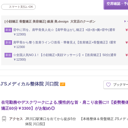
空席確認・予
スマート支払いOK
[小顔矯正 骨盤矯正 美容矯正] 銀座 美.design 大宮店のクーポン
背中に羽を。肩甲骨美人化☆【肩甲骨はがし矯正】+頭+首+腕+背中(通常
￥
新規
￥12300)
肩甲骨から整う首肩ライン◎首長・華奢見え【首肩矯正+骨盤矯正】/通常
￥
新規
￥12300
☆全国人気NO.1！【小顔矯正+美顔マッサージ】+【首肩矯正】50分(通常
￥
新規
￥12300)
'Sメディカル整体院 川口院
UP
ブックマ
在宅勤務やデスクワークによる,慢性的な首・肩こり改善に!!【姿勢整
矯正60分￥3300】がお勧め◎
アクセス
JR川口駅東口を出てから徒歩5分 【本格整体＆骨盤矯正 J'Sメデ
体院 川口院】