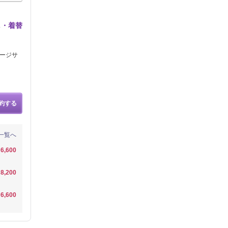
し・着替
サージサ
約する
一覧へ
6,600
8,200
6,600