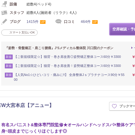
設備
総数4(ベッド4)
スタッフ
総数4人(施術者（リラク）4人)
ブログ
1415件
口コミ
464件
UP
UP
空席確認・予
スマート支払いOK
『姿勢・骨盤矯正・肩こり腰痛』J'Sメディカル整体院 川口院のクーポン
【ご新規様限定☆】猫背・巻き肩改善◎姿勢矯正整体コース60分￥3300
￥
新規
【ご新規様限定☆】猫背・巻き肩改善！姿勢矯正整体コース60分￥3300
￥
新規
【人気No1☆ひどいコリ・痛みに!!】 全身整体Jｓプラチナコース90分￥55
￥
新規
00
EW大宮本店【アニュー】
ブックマ
イロ
有名スパニスト&整体専門院監修★オールハンドヘッドスパ×整体ケア
身~頭皮までじっくりほぐします◎