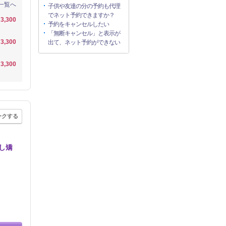
一覧へ
子供や友達の分の予約も代理
でネット予約できますか？
3,300
予約をキャンセルしたい
「無断キャンセル」と表示が
3,300
出て、ネット予約ができない
3,300
ークする
し矯