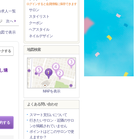
ログインすると会員情報に保存できます
サロン
の求人一覧
スタイリスト
ージ
次へ
クーポン
ヘアスタイル
地図で表示
ネイルデザイン
地図検索
ークする
し矯
MAPを表示
よくある問い合わせ
スマート支払いについて
行きたいサロン・近隣のサロ
約する
ンが掲載されていません
ポイントはどこのサロンで使
えますか？