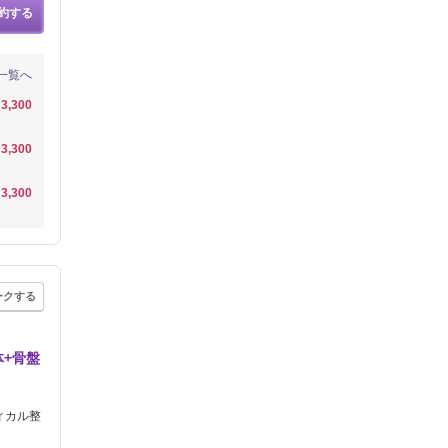
約する
一覧へ
3,300
3,300
3,300
ークする
体+骨盤
ィカル整