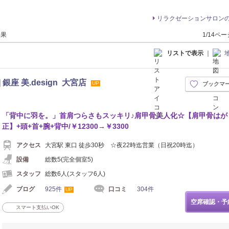
リラクゼーションサロン
結果
1/14ペ
リストで表示
｜
銀座 美.design 大宮店
UP
ブックマ
「背中に羽を。」首肩つらさもスッキリ♪肩甲骨美人化☆【肩甲骨はが
正】+頭+首+腕+背中/￥12300→￥3300
アクセス
大宮駅 東口 徒歩30秒 ☆夜22時迄営業（日祝20時迄）
設備
総数5(完全個室5)
スタッフ
総数6人(スタッフ6人)
ブログ
925件
口コミ
304件
UP
空席確認・予
スマート支払いOK