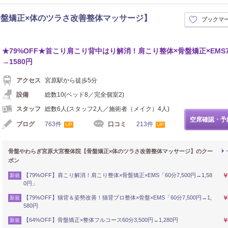
盤矯正×体のツラさ改善整体マッサージ】
ブックマ
★79%OFF★首こり肩こり背中はり解消！肩こり整体×骨盤矯正×EMS7
→1580円
アクセス
宮原駅から徒歩5分
設備
総数10(ベッド8／完全個室2)
スタッフ
総数6人(スタッフ2人／施術者（メイク）4人)
空席確認・予
ブログ
763件
口コミ
213件
UP
UP
骨盤やわらぎ宮原大宮整体院【骨盤矯正×体のツラさ改善整体マッサージ】のクー
ポン
【79%OFF】肩こり解消！肩こり整体×骨盤矯正×EMS「60分7,500円→1,58
￥
新規
0円」
【79%OFF】猫背＆姿勢改善！猫背プロ整体×骨盤×EMS「60分7,500円→1,
￥
新規
580円
【64%OFF】骨盤矯正×整体フルコース60分3,500円→1,280円
￥
新規