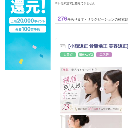
※日付未定では指定できません
276
件あります - リラクゼーションの検索
[小顔矯正 骨盤矯正 美容矯正] 
リラク
整体・カイロ
エステ