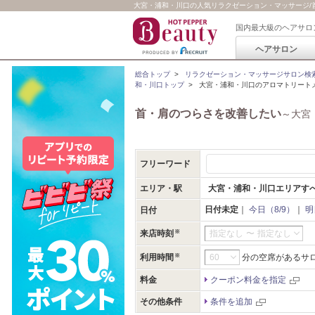
大宮・浦和・川口の人気リラクゼーション・マッサージ/首・
国内最大級のヘアサロ
ヘアサロン
総合トップ
>
リラクゼーション・マッサージサロン検
和・川口トップ
>
大宮・浦和・川口のアロマトリートメ
首・肩のつらさを改善したい
～大宮
フリーワード
エリア・駅
大宮・浦和・川口エリアす
日付未定
｜
今日（8/9）
｜
明
日付
来店時刻
指定なし
〜
指定なし
利用時間
分の空席があるサ
料金
クーポン料金を指定
その他条件
条件を追加