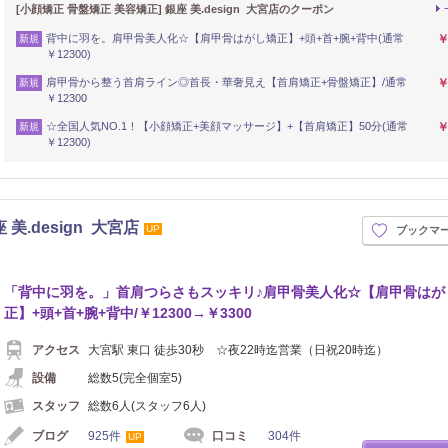
[小顔矯正 骨盤矯正 美容矯正] 銀座 美.design 大宮店のクーポン
背中に羽を。肩甲骨美人化☆【肩甲骨はがし矯正】+頭+首+腕+背中(通常
￥
新規
￥12300)
肩甲骨から整う首肩ライン◎首長・華奢見え【首肩矯正+骨盤矯正】/通常
￥
新規
￥12300
☆全国人気NO.1！【小顔矯正+美顔マッサージ】+【首肩矯正】50分(通常
￥
新規
￥12300)
美.design 大宮店
UP
ブックマ
「背中に羽を。」首肩つらさもスッキリ♪肩甲骨美人化☆【肩甲骨はが
正】+頭+首+腕+背中/￥12300→￥3300
アクセス
大宮駅 東口 徒歩30秒 ☆夜22時迄営業（日祝20時迄）
設備
総数5(完全個室5)
スタッフ
総数6人(スタッフ6人)
ブログ
925件
口コミ
304件
UP