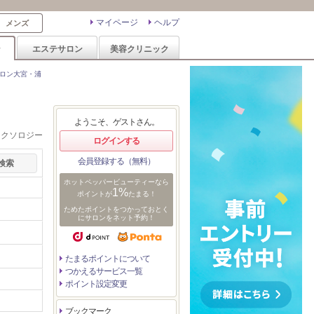
マイページ
ヘルプ
メンズ
ン
エステサロン
美容クリニック
ロン大宮・浦
ようこそ、ゲストさん。
レクソロジー
ログインする
会員登録する（無料）
ホットペッパービューティーなら
1%
ポイントが
たまる！
ためたポイントをつかっておとく
にサロンをネット予約！
たまるポイントについて
つかえるサービス一覧
ポイント設定変更
ブックマーク