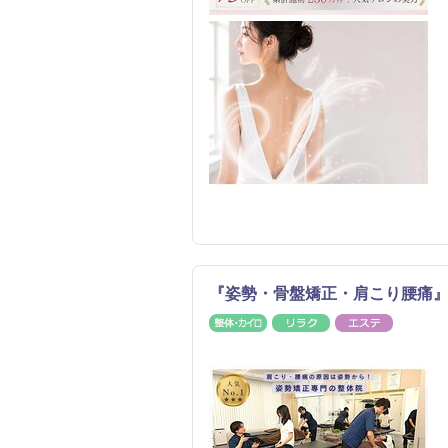
『姿勢・骨盤矯正・肩こり腰痛』J
整体・カイロ
リラク
エステ