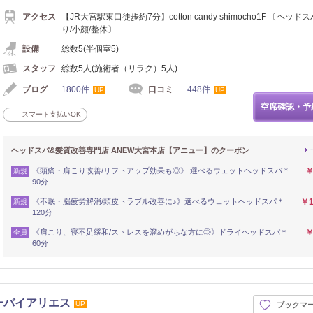
アクセス
【JR大宮駅東口徒歩約7分】cotton candy shimocho1F 〔ヘッド
り/小顔/整体〕
設備
総数5(半個室5)
スタッフ
総数5人(施術者（リラク）5人)
ブログ
1800件
口コミ
448件
UP
UP
空席確認・予
スマート支払いOK
ヘッドスパ&髪質改善専門店 ANEW大宮本店【アニュー】のクーポン
《頭痛・肩こり改善/リフトアップ効果も◎》 選べるウェットヘッドスパ＊
￥
新規
90分
《不眠・脳疲労解消/頭皮トラブル改善に♪》選べるウェットヘッドスパ＊
￥1
新規
120分
《肩こり、寝不足緩和/ストレスを溜めがちな方に◎》ドライヘッドスパ＊
￥
全員
60分
ーバイアリエス
UP
ブックマ