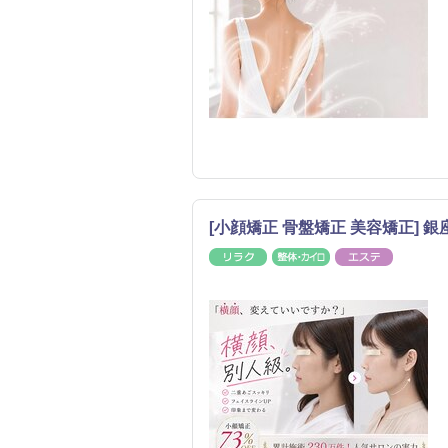
[小顔矯正 骨盤矯正 美容矯正] 銀座 
リラク
整体・カイロ
エステ