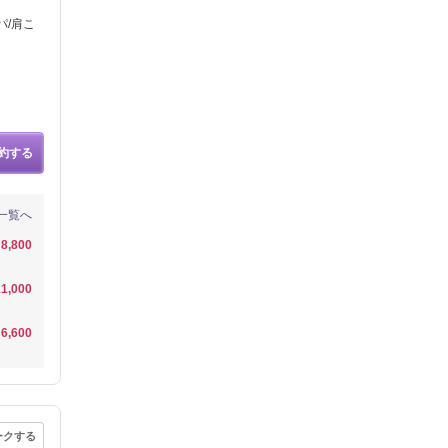
スパ/肩こ
約する
一覧へ
8,800
1,000
6,600
ークする