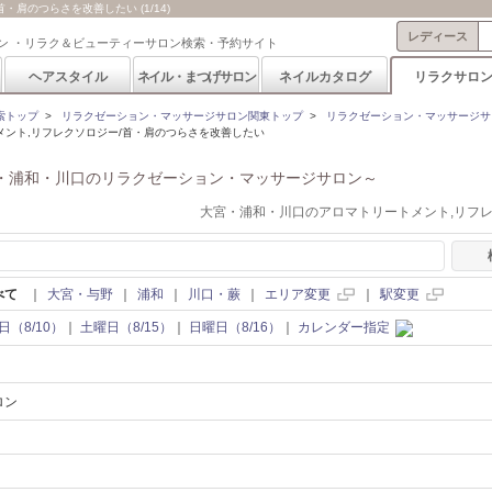
肩のつらさを改善したい (1/14)
レディース
ン ・リラク＆ビューティーサロン検索・予約サイト
ヘアスタイル
ネイル・まつげサロン
ネイルカタログ
リラクサロ
索トップ
>
リラクゼーション・マッサージサロン関東トップ
>
リラクゼーション・マッサージサ
ント,リフレクソロジー/首・肩のつらさを改善したい
・浦和・川口のリラクゼーション・マッサージサロン～
大宮・浦和・川口のアロマトリートメント,リフ
べて
｜
大宮・与野
｜
浦和
｜
川口・蕨
｜
エリア変更
｜
駅変更
日（8/10）
｜
土曜日（8/15）
｜
日曜日（8/16）
｜
カレンダー指定
ロン