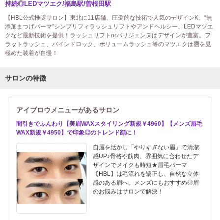
持続◎LEDマツエク/福島駅/曽根田駅
【HBL公式推奨サロン】東北に11店舗、圧倒的な技術で人気のデザインK。“無
添加まつげパーマ”シンプリフィラッシュリフトやアンドヘルシー、LEDマツエ
クなど最新技術を提供！ラッシュリフトorパリジェンヌはデザインが豊富。フ
ラットラッシュ、バインドロック、ボリュームラッシュ等のマツエクは層を見
極めた装着が自慢！
サロンの特徴
アイブロウメニューがあるサロン
間引きでふんわり【美眉WAXスタイリング新規￥4960】【メンズ眉毛
WAX新規￥4950】で印象◎のトレンド顔に！
自眉を活かし「やりすぎない眉」で清潔
感UP♪骨格や筋肉、雰囲気に合わせたデ
ザインでメイクも時短★眉毛パーマ
【HBL】は毛流れを矯正し、自然な立体
感のある眉へ。メンズにもおすすめ◎眉
のお悩みはサロンで解決！