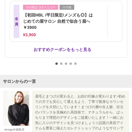
その他まつげメニュー
その他
【初回HBL /平日限定/メンズも◎】は
全
じめての眉サロン 自然で似合う眉へ
員
￥3900
¥3,900
おすすめクーポンをもっと見る
サロンからの一言
眉毛とまつげが変わると、お顔の印象が変わります♪初め
ての方でも安心して通えるよう、丁寧で親身なカウンセ
リングを大切にしています！まつげの層や生え癖、目元
のバランスを見極めた高技術で、ナチュラルから、ぱっ
ちりまで理想のデザインをご提案いたします！一緒にお
気に入りのデザインを見つけましょう☆話題の美容アイ
テムも豊富に揃えたセレクトショップのようなサロンで
designK福島店