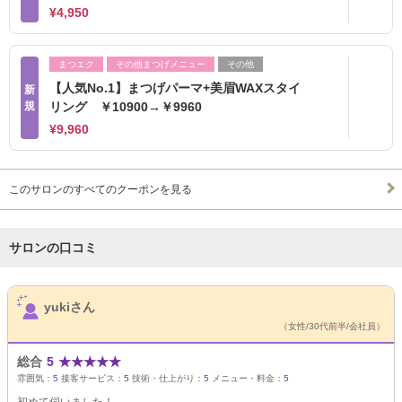
¥4,950
まつエク
その他まつげメニュー
その他
【人気No.1】まつげパーマ+美眉WAXスタイ
新
規
リング ￥10900→￥9960
¥9,960
このサロンのすべてのクーポンを見る
サロンの口コミ
サロンPick Up
yukiさん
（女性/30代前半/会社員）
総合
5
★
★
★
★
★
雰囲気：
5
接客サービス：
5
技術・仕上がり：
5
メニュー・料金：
5