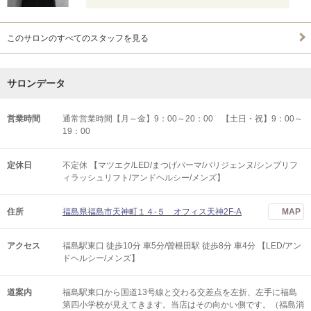
このサロンのすべてのスタッフを見る
サロンデータ
営業時間
通常営業時間【月～金】9：00～20：00 【土日・祝】9：00～
19：00
定休日
不定休 【マツエク/LED/まつげパーマ/パリジェンヌ/シンプリフ
ィラッシュリフト/アンドヘルシー/メンズ】
住所
福島県福島市天神町１４-５ オフィス天神2F-A
MAP
アクセス
福島駅東口 徒歩10分 車5分/曽根田駅 徒歩8分 車4分 【LED/アン
ドヘルシー/メンズ】
道案内
福島駅東口から国道13号線と交わる交差点を左折、左手に福島
第四小学校が見えてきます。当店はその向かい側です。（福島消