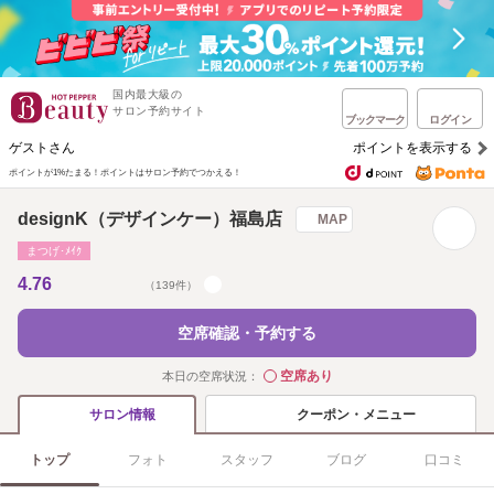
国内最大級の
サロン予約サイト
ブックマーク
ログイン
ゲストさん
ポイントを表示する
ポイントが1%たまる！
ポイントはサロン予約でつかえる！
designK（デザインケー）福島店
MAP
まつげ･ﾒｲｸ
4.76
（139件）
空席確認・予約する
空席あり
本日の空席状況：
◯
クーポン・メニュー
サロン情報
トップ
フォト
スタッフ
ブログ
口コミ