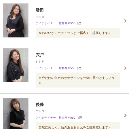
發田
ホッタ
アイデザイナー 指名料￥550
（歴）
かわいいからナチュラルまで幅広くご提案します♪
宍戸
シシド
アイデザイナー 指名料￥550
（歴）
自分だけの似合わせデザインを一緒に見つけましょう
☆
後藤
ゴトウ
アイデザイナー 指名料￥550
（歴）
自然に美しく、品のあるお目元をご提案致します♪