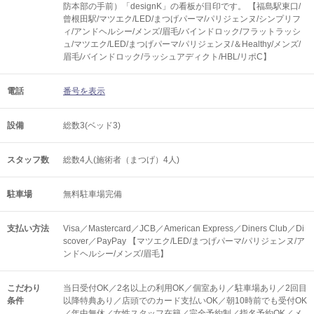
防本部の手前）「designK」の看板が目印です。 【福島駅東口/
曾根田駅/マツエク/LED/まつげパーマ/パリジェンヌ/シンプリフ
ィ/アンドヘルシー/メンズ/眉毛/バインドロック/フラットラッシ
ュ/マツエク/LED/まつげパーマ/パリジェンヌ/＆Healthy/メンズ/
眉毛/バインドロック/ラッシュアディクト/HBL/リポC】
電話
番号を表示
設備
総数3(ベッド3)
スタッフ数
総数4人(施術者（まつげ）4人)
駐車場
無料駐車場完備
支払い方法
Visa／Mastercard／JCB／American Express／Diners Club／Di
scover／PayPay 【マツエク/LED/まつげパーマ/パリジェンヌ/ア
ンドヘルシー/メンズ/眉毛】
こだわり
当日受付OK／2名以上の利用OK／個室あり／駐車場あり／2回目
条件
以降特典あり／店頭でのカード支払いOK／朝10時前でも受付OK
／年中無休／女性スタッフ在籍／完全予約制／指名予約OK／メ