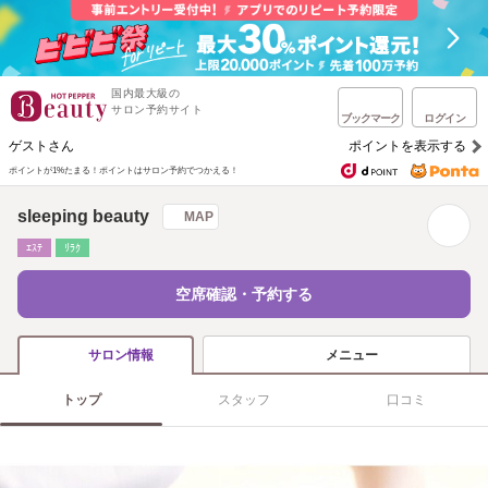
国内最大級の
サロン予約サイト
ブックマーク
ログイン
ゲストさん
ポイントを表示する
ポイントが1%たまる！
ポイントはサロン予約でつかえる！
sleeping beauty
MAP
ｴｽﾃ
ﾘﾗｸ
空席確認・予約する
メニュー
サロン情報
トップ
スタッフ
口コミ