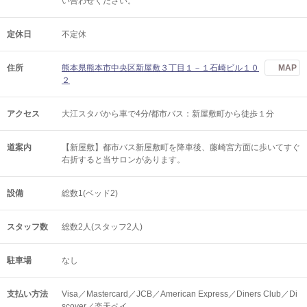
い合わせください。
定休日
不定休
住所
熊本県熊本市中央区新屋敷３丁目１－１石崎ビル１０
MAP
２
アクセス
大江スタバから車で4分/都市バス：新屋敷町から徒歩１分
道案内
【新屋敷】都市バス新屋敷町を降車後、藤崎宮方面に歩いてすぐ
右折すると当サロンがあります。
設備
総数1(ベッド2)
スタッフ数
総数2人(スタッフ2人)
駐車場
なし
支払い方法
Visa／Mastercard／JCB／American Express／Diners Club／Di
scover／楽天ペイ