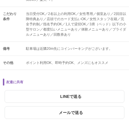
こだわり
当日受付OK／2名以上の利用OK／女性専用／個室あり／2回目以
条件
降特典あり／店頭でのカード支払いOK／女性スタッフ在籍／完
全予約制／指名予約OK／1人で貸切OK／3席（ベッド）以下の小
型サロン／都度払いメニューあり／体験メニューあり／ブライダ
ルメニューあり／回数券あり
備考
駐車場は近隣20m先にコインパーキングがございます。
その他
ポイント利用OK
即時予約OK
メンズにもオススメ
友達に共有
LINEで送る
メールで送る