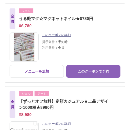
ジェル
全
うる艶マグ☆マグネットネイル★6780円
員
¥6,780
このクーポンの詳細
提示条件：
予約時
利用条件：
全員
メニューを追加
このクーポンで予約
ジェル
アート
【ずっとオフ無料】定額カジュアル★上品デザイ
全
員
ン1000種★8980円
¥8,980
このクーポンの詳細