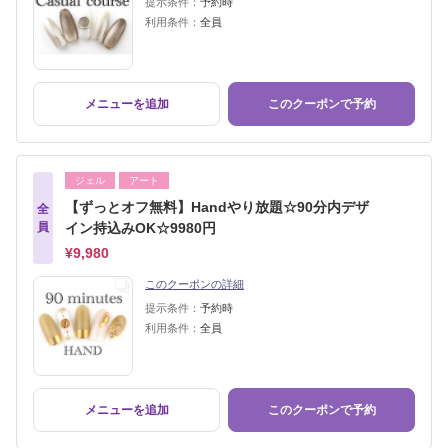
提示条件：
予約時
利用条件：
全員
メニューを追加
このクーポンで予約
ジェル
アート
【ずっとオフ無料】Handやり放題☆90分内デザ
全
員
イン持込みOK☆9980円
¥9,980
このクーポンの詳細
提示条件：
予約時
利用条件：
全員
メニューを追加
このクーポンで予約