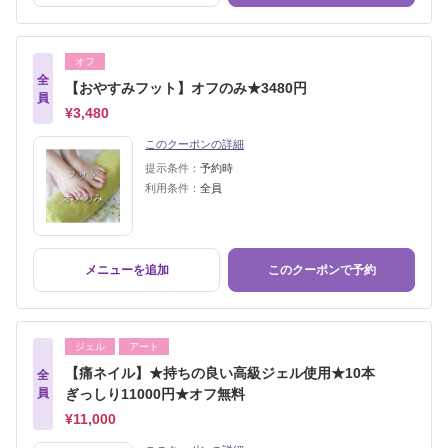
オフ
全
【おやすみフット】オフのみ★3480円
員
¥3,480
このクーポンの詳細
提示条件：
予約時
利用条件：
全員
メニューを追加
このクーポンで予約
ジェル
アート
【痛ネイル】★持ちの良い高級ジェル使用★10本
全
員
ぎっしり11000円★オフ無料
¥11,000