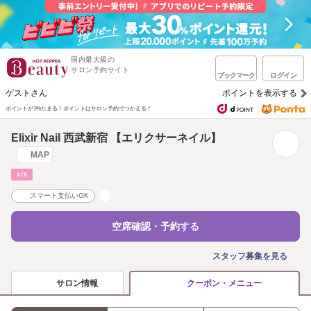
国内最大級の
サロン予約サイト
ブックマーク
ログイン
ゲストさん
ポイントを表示する
ポイントが1%たまる！
ポイントはサロン予約でつかえる！
Elixir Nail 西武新宿 【エリクサーネイル】
MAP
ﾈｲﾙ
スマート支払いOK
空席確認・予約する
スタッフ募集を見る
サロン情報
クーポン・メニュー