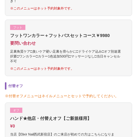
き！
※このメニューはネット予約対象外です。
フット
フットワンカラー＋フットバスセットコース￥9980
要問い合わせ
足裏角質ケア□臭いケア硬い足裏を滑らかに□ドライケア込み□オフ別途選
択要□ワンカラー□カラー1色追加500円□マッサージなし□当日キャンセル
不可
※このメニューはネット予約対象外です。
付替オフ
※付替オフメニューはネイルメニューとセットで予約してください。
オフ
ハンド★他店・付替えオフ【ご新規様用】
¥0
当店【Elixir Nail西武新宿店】のご来店が初めての方はこちらになりま