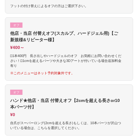
フットの付け替えによるオフの方はご選択下さい。
オフ
他店・当店 付替えオフ(スカルプ、ハードジェル用)【ご
新規様&リピーター様】
¥400～
□1本400円 長さ出しやハードジェルのオフ お気軽にお問い合わせくだ
さい！□1cmを超えるパーツや大きな3Dアートが付いている場合追加料金
有り
※このメニューはネット予約対象外です。
オフ
ハンド★他店・当店 付替えオフ【2cmを超える長さor10
本パーツ付】
¥0
自爪がスーパーロング(2cmを超える長さ)もしくは、10本パーツが沢山つ
いている場合は、こちらを選択してください。