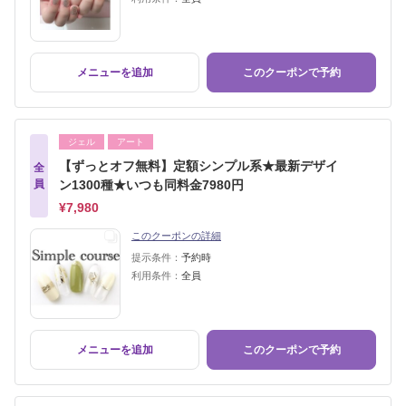
メニューを追加
このクーポンで予約
ジェル
アート
【ずっとオフ無料】定額シンプル系★最新デザイ
全
員
ン1300種★いつも同料金7980円
¥7,980
このクーポンの詳細
提示条件：
予約時
利用条件：
全員
メニューを追加
このクーポンで予約