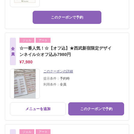
このクーポンで予約
ジェル
アート
☆一番人気！☆【オフ込】★西武新宿限定デザイ
全
員
ンネイル☆オフ込み7980円
¥7,980
このクーポンの詳細
提示条件：
予約時
利用条件：
全員
メニューを追加
このクーポンで予約
ジェル
アート