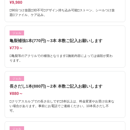
¥9,980
□90分つけ放題□3D不可□デザイン持ち込み可能□ストーン、シールつけ放
題□ファイル、ケア込み。
ジェル
亀裂補強1本(770円)～3本 本数ご記入お願いします
¥770～
□亀裂等のアクリルでの補強となります□施術内容によっては値段が変わ
ります。
ジェル
長さだし1本(880円)～2本 本数ご記入お願いします
¥880～
□クリアスカルプでの長さ出しです□3本以上は、料金変更やお受け出来な
い場合があります。事前にお電話でご連絡ください。10本長さだし不
可。
ジェル