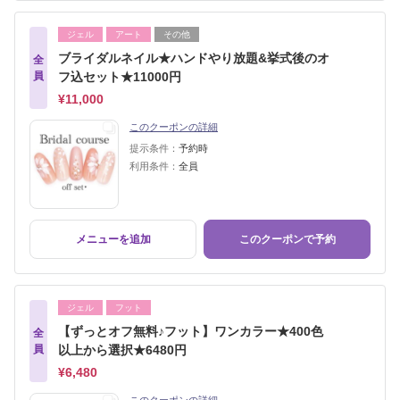
ジェル
アート
その他
ブライダルネイル★ハンドやり放題&挙式後のオ
全
員
フ込セット★11000円
¥11,000
このクーポンの詳細
提示条件：
予約時
利用条件：
全員
メニューを追加
このクーポンで予約
ジェル
フット
【ずっとオフ無料♪フット】ワンカラー★400色
全
員
以上から選択★6480円
¥6,480