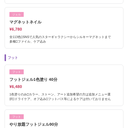
ジェル
マグネットネイル
¥6,780
全113色□SNSで人気のスターギャラクシーからシルキーマグネットまで
多種□ファイル、ケア込み
フット
フット
フットジェル1色塗り 40分
¥6,480
1色塗りのみ□カラー、ストーン、アート追加希望の方は追加メニュー選
択□ドライケア、オフ込み□フットバス等によるケアは付いておりません
フット
やり放題フットジェル90分