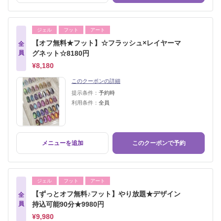
ジェル
フット
アート
【オフ無料★フット】☆フラッシュ×レイヤーマ
全
員
グネット☆8180円
¥8,180
このクーポンの詳細
提示条件：
予約時
利用条件：
全員
メニューを追加
このクーポンで予約
ジェル
フット
アート
【ずっとオフ無料♪フット】やり放題★デザイン
全
員
持込可能90分★9980円
¥9,980