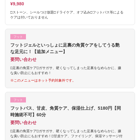
¥9,980
□ストーン、シールつけ放題□ドライケア、オフ込み□フットバス等による
ケアは付いておりません
フット
フットジェルといっしょに足裏の角質ケアをしてうる艶
な足元に！【追加メニュー】
要問い合わせ
□足裏の角質ケア□ガサガサ、硬くなってしまった足裏をなめらかに、嫌
な臭い防止にもおすすめ！
※このメニューはネット予約対象外です。
フット
フットバス、甘皮、角質ケア、保湿仕上げ、5180円【同
時施術不可】60分
要問い合わせ
□足裏の角質ケア□ガサガサ、硬くなってしまった足裏をなめらかに、嫌
な臭い防止にもおすすめ！□甘皮ケア、ファイリング、保湿マッサージ付