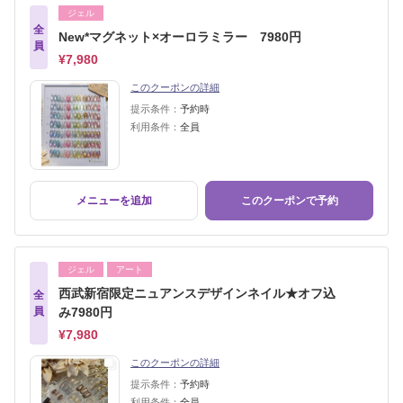
ジェル
全
New*マグネット×オーロラミラー 7980円
員
¥7,980
このクーポンの詳細
提示条件：
予約時
利用条件：
全員
メニューを追加
このクーポンで予約
ジェル
アート
西武新宿限定ニュアンスデザインネイル★オフ込
全
員
み7980円
¥7,980
このクーポンの詳細
提示条件：
予約時
利用条件：
全員