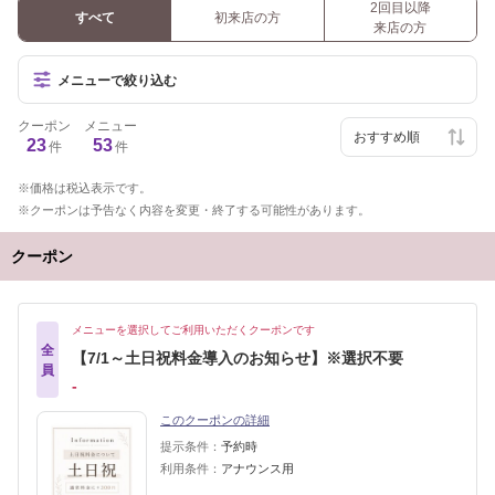
2回目以降
すべて
初来店の方
来店の方
メニューで絞り込む
クーポン
メニュー
23
53
件
件
価格は税込表示です。
クーポンは予告なく内容を変更・終了する可能性があります。
クーポン
メニューを選択してご利用いただくクーポンです
全
【7/1～土日祝料金導入のお知らせ】※選択不要
員
‐
このクーポンの詳細
提示条件：
予約時
利用条件：
アナウンス用