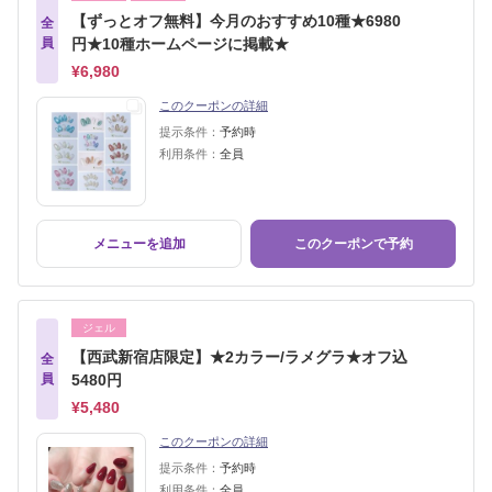
【ずっとオフ無料】今月のおすすめ10種★6980
全
員
円★10種ホームページに掲載★
¥6,980
このクーポンの詳細
提示条件：
予約時
利用条件：
全員
メニューを追加
このクーポンで予約
ジェル
【西武新宿店限定】★2カラー/ラメグラ★オフ込
全
員
5480円
¥5,480
このクーポンの詳細
提示条件：
予約時
利用条件：
全員