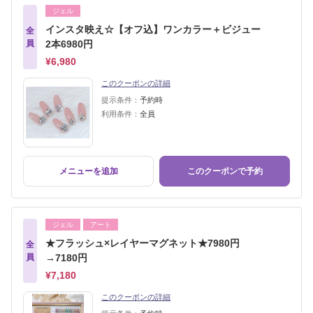
ジェル
インスタ映え☆【オフ込】ワンカラー＋ビジュー
全
員
2本6980円
¥6,980
このクーポンの詳細
提示条件：
予約時
利用条件：
全員
メニューを追加
このクーポンで予約
ジェル
アート
★フラッシュ×レイヤーマグネット★7980円
全
員
→7180円
¥7,180
このクーポンの詳細