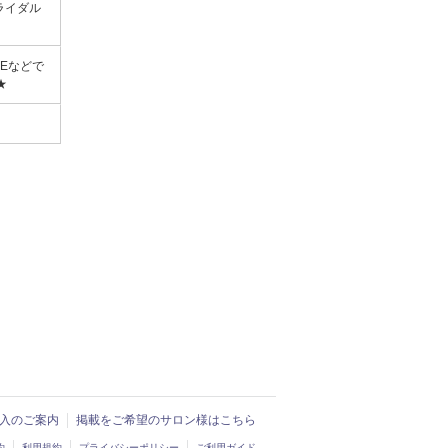
ライダル
NEなどで
★
ド導入のご案内
掲載をご希望のサロン様はこちら
約
利用規約
プライバシーポリシー
ご利用ガイド