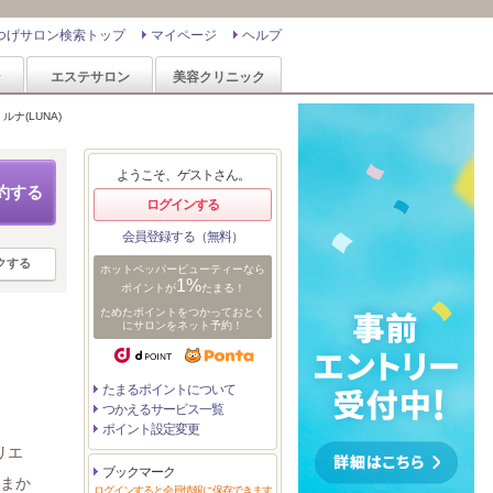
つげサロン検索トップ
マイページ
ヘルプ
ン
エステサロン
美容クリニック
ルナ(LUNA)
ようこそ、ゲストさん。
約する
ログインする
会員登録する（無料）
クする
ホットペッパービューティーなら
1%
ポイントが
たまる！
ためたポイントをつかっておとく
にサロンをネット予約！
たまるポイントについて
つかえるサービス一覧
ポイント設定変更
リエ
ブックマーク
おまか
ログインすると会員情報に保存できます