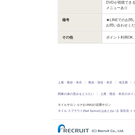
DVDが視聴でき
メニューあり
備考
★LINEでのお問
お問い合わせくだ
その他
ポイント利用OK
上尾・熊谷・本庄
熊谷・深谷・本庄
埼玉県
関東の体の歪みをとりたい
上尾・熊谷・本庄のポイ
ネイルサロン ルナ(LUNA)の近隣サロン
ネイル スプラウト(Nail Sprout)
|
はあとねいる 深谷店
|
トイロ