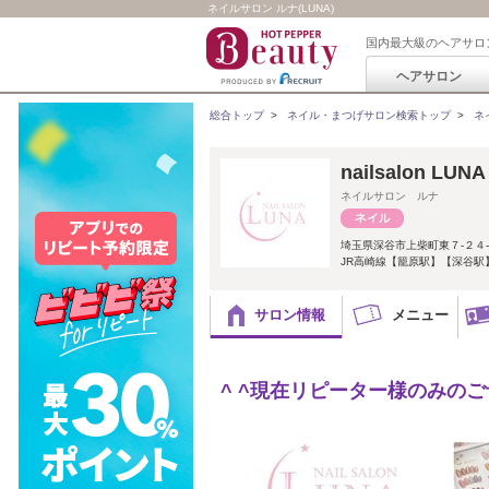
ネイルサロン ルナ(LUNA)
国内最大級のヘアサロ
ヘアサロン
総合トップ
>
ネイル・まつげサロン検索トップ
>
ネ
nailsalon LUNA
ネイルサロン ルナ
埼玉県深谷市上柴町東７-２４
JR高崎線【籠原駅】【深谷駅
サロン情報
メニュー
^ ^現在リピーター様のみのご