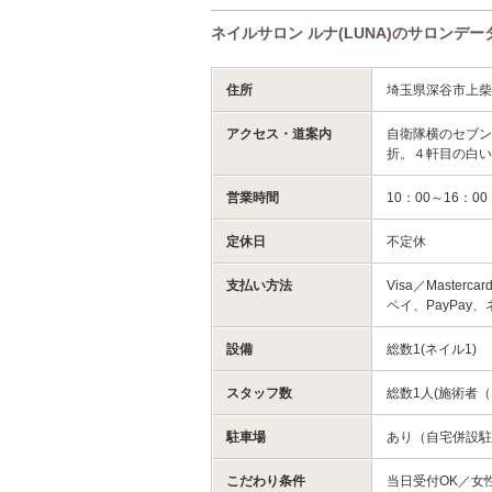
ネイルサロン ルナ(LUNA)のサロンデー
住所
埼玉県深谷市上柴
アクセス・道案内
自衛隊横のセブン
折。４軒目の白
営業時間
10：00～16：0
定休日
不定休
支払い方法
Visa／Masterc
ペイ、PayPay
設備
総数1(ネイル1)
スタッフ数
総数1人(施術者（
駐車場
あり（自宅併設駐
こだわり条件
当日受付OK／女