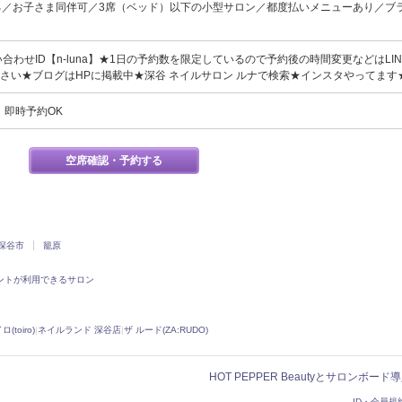
る／お子さま同伴可／3席（ベッド）以下の小型サロン／都度払いメニューあり／ブ
い合わせID【n-luna】★1日の予約数を限定しているので予約後の時間変更などはLI
さい★ブログはHPに掲載中★深谷 ネイルサロン ルナで検索★インスタやってます
、即時予約OK
空席確認・予約する
深谷市
籠原
ントが利用できるサロン
(toiro)
|
ネイルランド 深谷店
|
ザ ルード(ZA:RUDO)
HOT PEPPER Beautyとサロンボー
ID・会員規