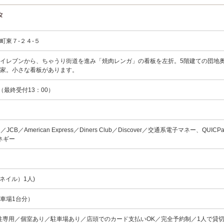
タ
町東７-２４-５
イレブンから、ちゃうり街道を進み「焼肉レンガ」の看板を左折。5階建ての団地
い家。小さな看板があります。
0（最終受付13：00）
ard／JCB／American Express／Diners Club／Discover／交通系電子マネー、QUIC
、ネギー
ネイル）1人)
車場1台分）
性専用／個室あり／駐車場あり／店頭でのカード支払いOK／完全予約制／1人で貸切