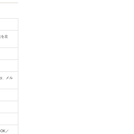
奥を左
Pay、メル
OK／