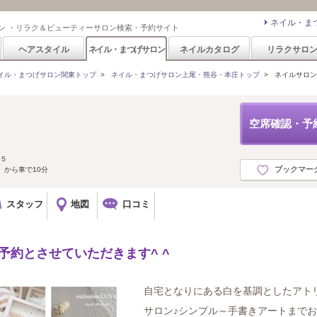
ネイル・ま
ン ・リラク＆ビューティーサロン検索・予約サイト
ヘアスタイル
ネイル・まつげサロン
ネイルカタログ
リラクサロ
イル・まつげサロン関東トップ
>
ネイル・まつげサロン上尾・熊谷・本庄トップ
>
ネイルサロン 
空席確認・予
-５
ブックマー
】から車で10分
スタッフ
地図
口コミ
予約とさせていただきます^ ^
自宅となりにある白を基調としたアト
サロン♪シンプル～手書きアートまで