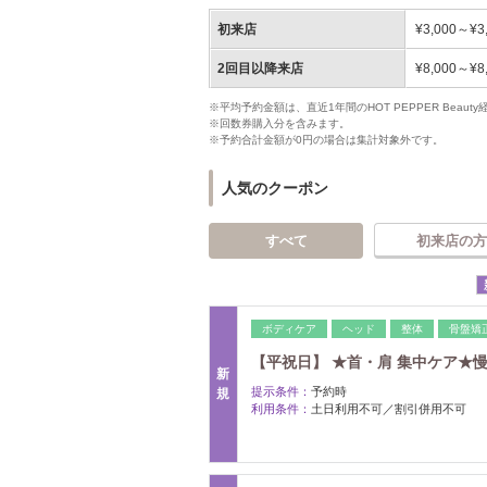
初来店
¥3,000～¥3
2回目以降来店
¥8,000～¥8
※平均予約金額は、直近1年間のHOT PEPPER Bea
※回数券購入分を含みます。
※予約合計金額が0円の場合は集計対象外です。
人気のクーポン
すべて
初来店の方
ボディケア
ヘッド
整体
骨盤矯
【平祝日】 ★首・肩 集中ケア★慢
新
提示条件：
予約時
規
利用条件：
土日利用不可／割引併用不可