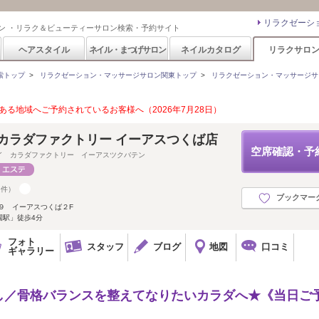
リラクゼーシ
ン ・リラク＆ビューティーサロン検索・予約サイト
ヘアスタイル
ネイル・まつげサロン
ネイルカタログ
リラクサロ
索トップ
>
リラクゼーション・マッサージサロン関東トップ
>
リラクゼーション・マッサージサ
る地域へご予約されているお客様へ（2026年7月28日）
カラダファクトリー イーアスつくば店
空席確認・予
イ カラダファクトリー イーアスツクバテン
9件）
ブックマー
９ イーアスつくば２F
園駅」徒歩4分
フォト
スタッフ
ブログ
地図
口コミ
ギャラリー
し／骨格バランスを整えてなりたいカラダへ★《当日ご