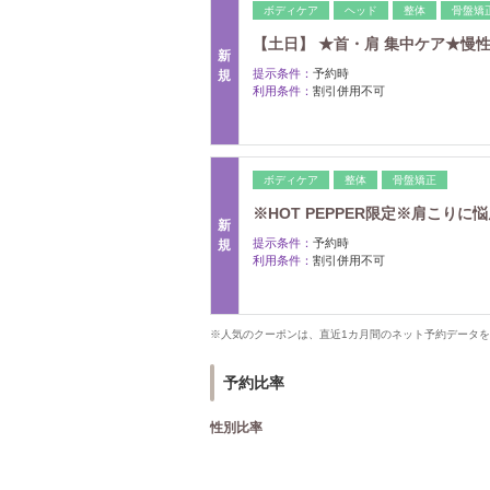
ボディケア
ヘッド
整体
骨盤矯
【土日】 ★首・肩 集中ケア★慢性
新
提示条件：
予約時
規
利用条件：
割引併用不可
ボディケア
整体
骨盤矯正
※HOT PEPPER限定※肩こりに
新
提示条件：
予約時
規
利用条件：
割引併用不可
※人気のクーポンは、直近1カ月間のネット予約データ
予約比率
性別比率