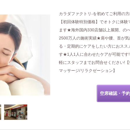
カラダファクトリ-を初めてご利用の方
【初回体験特別価格】でオトクに体験
ます★海外国内330店舗以上展開、の
2500万人の施術実績★肩や腰、首が気
る・定期的にケアをしたい方におスス
す★1人1人に合わせたケアが可能です
軽にスタッフまでお問合せください!【
マッサージ/リラクゼーション】
空席確認・予