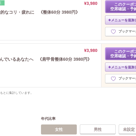
¥3,980
正
このクーポ
空席確認・予
的なコリ・疲れに 《整体60分 3980円》
メニューを追加
ブックマー
¥3,980
このクーポ
空席確認・予
悩んでいるあなたへ 《肩甲骨整体60分 3980円》
メニューを追加
ブックマー
をもとに集計しています。
年代比率
女性
男性
未設定