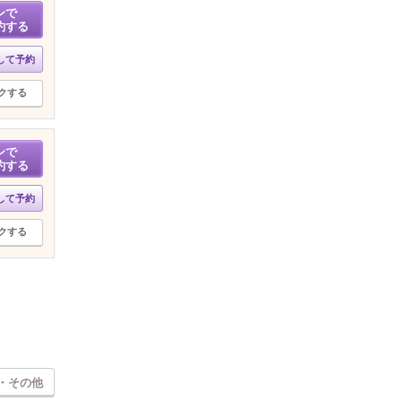
ンで
約する
して予約
クする
ンで
約する
して予約
クする
・その他