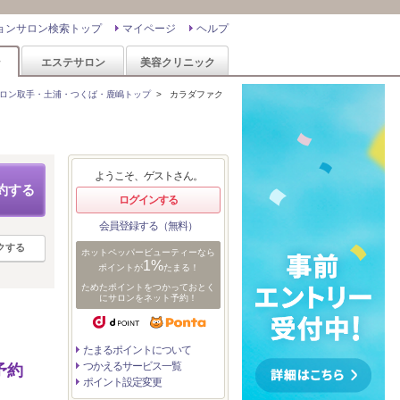
ョンサロン検索トップ
マイページ
ヘルプ
ン
エステサロン
美容クリニック
ロン取手・土浦・つくば・鹿嶋トップ
>
カラダファク
ようこそ、ゲストさん。
約する
ログインする
会員登録する（無料）
クする
ホットペッパービューティーなら
1%
ポイントが
たまる！
ためたポイントをつかっておとく
にサロンをネット予約！
たまるポイントについて
つかえるサービス一覧
予約
ポイント設定変更