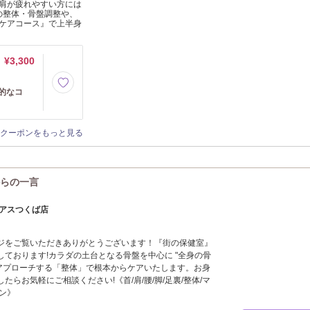
肩が疲れやすい方には
の整体・骨盤調整や、
ケアコース』で上半身
¥3,300
的なコ
クーポンをもっと見る
からの一言
ーアスつくば店
ジをご覧いただきありがとうございます！『街の保健室』
ております!カラダの土台となる骨盤を中心に "全身の骨
" にアプローチする「整体」で根本からケアいたします。お身
らお気軽にご相談ください!《首/肩/腰/脚/足裏/整体/マ
ン》