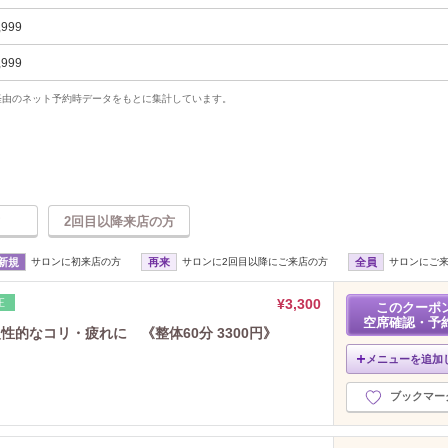
,999
,999
uty経由のネット予約時データをもとに集計しています。
2回目以降来店の方
新規
サロンに初来店の方
再来
サロンに2回目以降にご来店の方
全員
サロンにご
¥3,300
正
このクーポ
空席確認・予
性的なコリ・疲れに 《整体60分 3300円》
メニューを追加
ブックマー