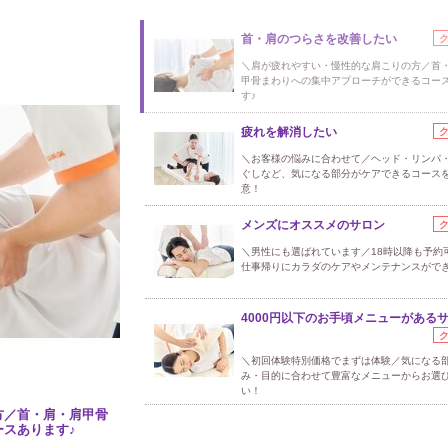
首・肩のつらさを改善したい
＼肩が疲れやすい・慢性的な肩こりの方／首
甲骨まわりへの集中アプローチができるコー
す♪
疲れを解消したい
＼お客様の悩みに合わせて／ヘッド・リンパ
ぐしなど、気になる部分がケアできるコース
意！
メンズにオススメのサロン
＼男性にも選ばれています／18時以降も予約
仕事帰りにカラダのケアやメンテナンスがで
4000円以下のお手頃メニューがある
＼初回体験特別価格でまずは体験／気になる
み・目的に合わせて豊富なメニューからお選
い！
方／首・肩・肩甲骨
スあります♪