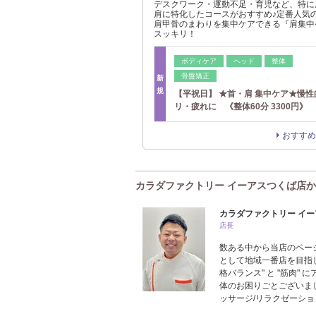
デスクワーク・運動不足・育児など、特に
肩に特化したコースがおすすめ♪定番人気
肩甲骨のまわりを集中ケアできる『肩集中
スッキリ！
ボディケア
ヘッド
整体
骨盤矯正
新
規
【平祝日】 ★首・肩 集中ケア★慢性
リ・疲れに 《整体60分 3300円》
おすすめ
カラダファクトリー イーアスつくば店
カラダファクトリー イ
店長
数ある中から当店のペー
として地域一番店を目指し
格バランス" と "筋肉
体のお困りごとございました
ッサージ/リラクゼーショ