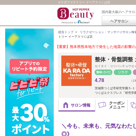
カラダファクトリー イーアスつくば店
国内最大級のヘアサロ
ヘアサロン
総合トップ
>
リラクゼーション・マッサージサロン検
トリー イーアスつくば店
【重要】熊本県熊本地方で発生した地震の影響のあ
整体・骨盤調整 
セイタイ・コツバンチョウセ
4.78
（1
茨城県つくば市研究学園５-１
つくばエクスプレス「研究学
クーポン
サロン情報
メニュー
＼今も、未来も、元気なわた
◎》