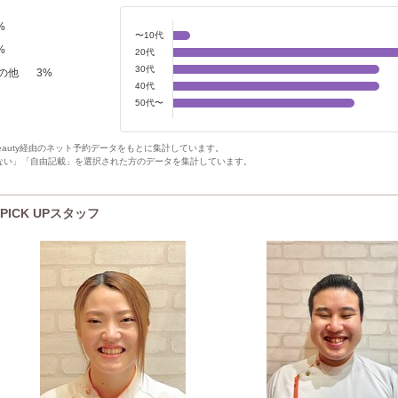
%
〜10代
%
20代
30代
の他
3
%
40代
50代〜
Beauty経由のネット予約データをもとに集計しています。
ない」「自由記載」を選択された方のデータを集計しています。
ICK UPスタッフ