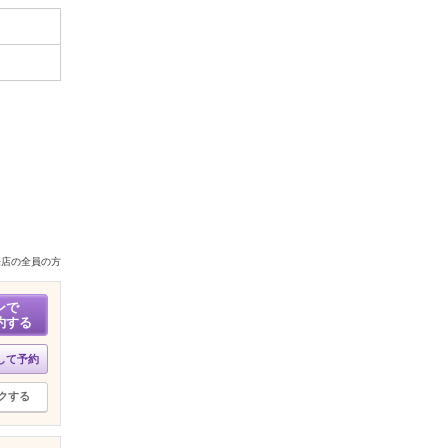
来店の全員の方
ンで
約する
して予約
クする