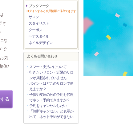
ブックマーク
ログインすると会員情報に保存できます
は
サロン
でき
スタイリスト
クーポン
べ
ヘアスタイル
にな
ネイルデザイン
メで
よくある問い合わせ
!お気
整体/
スマート支払いについて
行きたいサロン・近隣のサロ
ンが掲載されていません
ポイントはどこのサロンで使
えますか？
子供や友達の分の予約も代理
約する
でネット予約できますか？
予約をキャンセルしたい
「無断キャンセル」と表示が
出て、ネット予約ができない