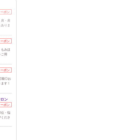
クーポン
・肩・肩
スありま
クーポン
・もみほ
をご用
クーポン
可能◎お
きます！
サロン
クーポン
部位・悩
びくださ