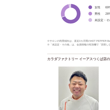
女性
69
男性
28
未設定・そ
※サロンの利用傾向は、直近3カ月間のHOT PEPPER 
※「未設定・その他」は、会員情報の性別欄で「回答し
カラダファクトリー イーアスつくば店のP