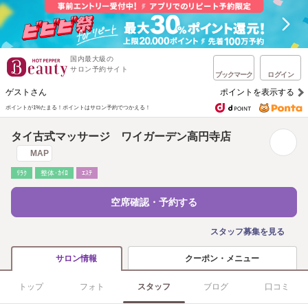
国内最大級の
サロン予約サイト
ブックマーク
ログイン
ゲストさん
ポイントを表示する
ポイントが1%たまる！
ポイントはサロン予約でつかえる！
タイ古式マッサージ ワイガーデン高円寺店
MAP
ﾘﾗｸ
整体･ｶｲﾛ
ｴｽﾃ
空席確認・予約する
スタッフ募集を見る
クーポン・メニュー
サロン情報
トップ
フォト
スタッフ
ブログ
口コミ