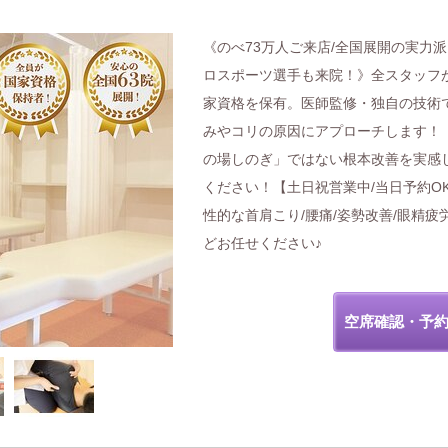
《のべ73万人ご来店/全国展開の実力派
ロスポーツ選手も来院！》全スタッフ
家資格を保有。医師監修・独自の技術
みやコリの原因にアプローチします！
の場しのぎ」ではない根本改善を実感
ください！【土日祝営業中/当日予約O
性的な首肩こり/腰痛/姿勢改善/眼精疲
どお任せください♪
空席確認・予