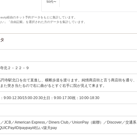
50代〜
Beauty経由のネット予約データをもとに集計しています。
ない」「自由記載」を選択された方のデータを集計しています。
ータ
円寺北２－２２－９
高円寺駅北口を出て直進し、横断歩道を渡ります。純情商店街と言う商店街を通り、
、また突き当たるので右に曲がるとすぐ右手に院が見えて来ます。
0-12:30/15:00-20:30土日：9:00-17:30祝：10:00-18:30
rd／JCB／American Express／Diners Club／UnionPay（銀聯）／Discover／交通系
/QUICPay/iD/paypay/d払い/楽天pay