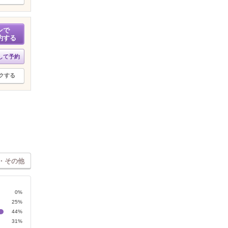
ンで
約する
して予約
クする
・その他
0%
25%
44%
31%