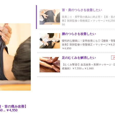
首・肩のつらさを改善したい
首肩こり・肩甲骨の痛みに終止符！【肩・首
善】医師監修☆骨格矯正＋マッサージ￥8,250
50
腰のつらさを改善したい
慢性的な腰痛に！姿勢改善にも◎【腰痛・骨
改善】医師監修☆骨盤矯正＋マッサージ￥8,2
￥4,950
足のむくみを解消したい
【むくみ撃退!】血流改善＋美脚マッサージ《
者施術》￥7,550→￥1,980
肩・首の痛み改善】
→￥4,950