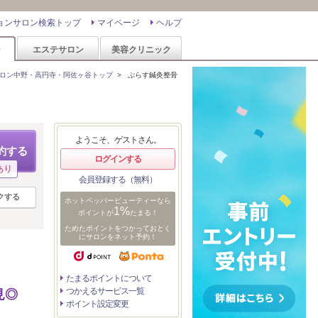
ョンサロン検索トップ
マイページ
ヘルプ
ン
エステサロン
美容クリニック
ロン中野・高円寺・阿佐ヶ谷トップ
>
ぷらす鍼灸整骨
ようこそ、ゲストさん。
約する
ログインする
あり
会員登録する（無料）
クする
ホットペッパービューティーなら
1%
ポイントが
たまる！
ためたポイントをつかっておとく
にサロンをネット予約！
たまるポイントについて
つかえるサービス一覧
見◎
ポイント設定変更