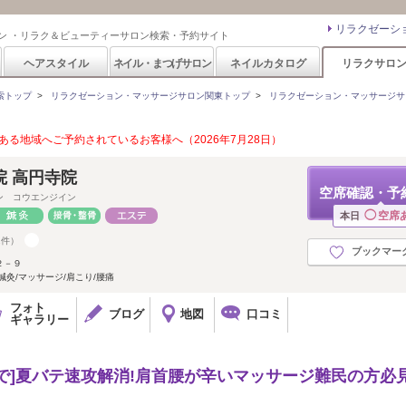
リラクゼーシ
ン ・リラク＆ビューティーサロン検索・予約サイト
ヘアスタイル
ネイル・まつげサロン
ネイルカタログ
リラクサロ
索トップ
>
リラクゼーション・マッサージサロン関東トップ
>
リラクゼーション・マッサージサ
る地域へご予約されているお客様へ（2026年7月28日）
 高円寺院
空席確認・予
ン コウエンジイン
◯
空席
本日
2件）
ブックマー
２－９
灸/マッサージ/肩こり/腰痛
フォト
ブログ
地図
口コミ
ギャラリー
まで]夏バテ速攻解消!肩首腰が辛いマッサージ難民の方必