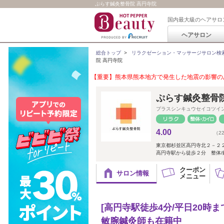
ぷらす鍼灸整骨院 高円寺院
国内最大級のヘアサロ
ヘアサロン
総合トップ
>
リラクゼーション・マッサージサロン検
院 高円寺院
【重要】熊本県熊本地方で発生した地震の影響のあ
ぷらす鍼灸整骨院
プラスシンキュウセイコツイ
4.00
（2
東京都杉並区高円寺北２－２
高円寺駅から徒歩２分 整体/鍼
クーポン
サロン情報
メニュー
[高円寺駅徒歩4分/平日20時
敏腕鍼灸師も在籍中