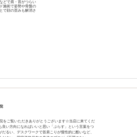
などで肩・首がつらい
ド施術で姿勢や骨盤の
とで顔の歪みも解消さ
院
寺院をご覧いただきありがとうございます☆当店に来てくだ
も良い方向になればいいと思い「ぷらす」という言葉をつ
がだるい、デスクワークで首肩こりが慢性的に酷いなど、