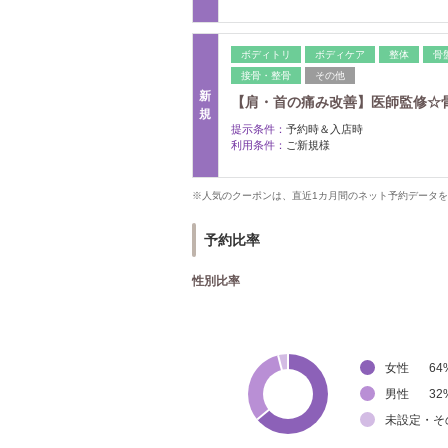
ボディトリ
ボディケア
整体
骨
接骨・整骨
その他
新
【肩・首の痛み改善】医師監修☆骨格
規
提示条件：
予約時＆入店時
利用条件：
ご新規様
※人気のクーポンは、直近1カ月間のネット予約データ
予約比率
性別比率
女性
64
男性
32
未設定・そ