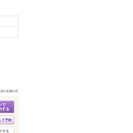
来店の全員の方
ンで
約する
して予約
クする