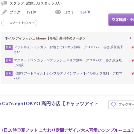
スタッフ
総数3人(スタッフ3人)
ブログ
191件
口コミ
334件
空席確認・予
スマート支払いOK
ネイル アイラッシュ Momo【モモ】高円寺のクーポン
フットネイルワンカラー(2色まで)※オフ無料・アロマバス・巻き爪相談下
￥
新規
さい
マグネットワンカラーorフラッシュ※オフ無料・アロマバス・巻き爪深爪
￥
新規
ご相談
【親指アートネイル】シンプルデザインフットネイル※オフ無料・アロマ
￥
新規
バス
 Cat's eyeTOKYO 高円寺店【キャッツアイト
ブックマ
7日10時◎夏フット こだわり定額デザイン大人可愛いシンプル～ニュ