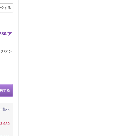
ークする
80/ア
ク/アン
約する
一覧へ
3,980