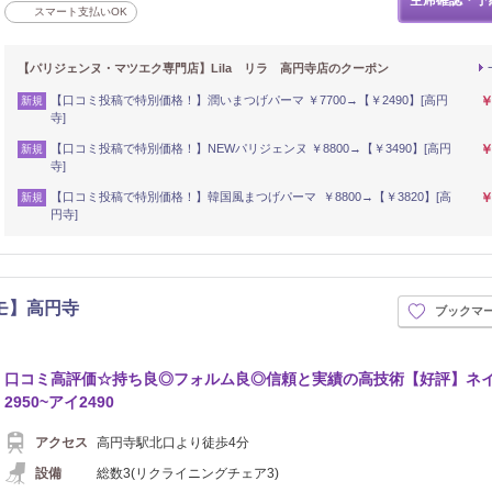
スマート支払いOK
【パリジェンヌ・マツエク専門店】Lila リラ 高円寺店のクーポン
【口コミ投稿で特別価格！】潤いまつげパーマ ￥7700→【￥2490】[高円
￥
新規
寺]
【口コミ投稿で特別価格！】NEWパリジェンヌ ￥8800→【￥3490】[高円
￥
新規
寺]
【口コミ投稿で特別価格！】韓国風まつげパーマ ￥8800→【￥3820】[高
￥
新規
円寺]
モモ】高円寺
ブックマ
口コミ高評価☆持ち良◎フォルム良◎信頼と実績の高技術【好評】ネ
2950~アイ2490
アクセス
高円寺駅北口より徒歩4分
設備
総数3(リクライニングチェア3)