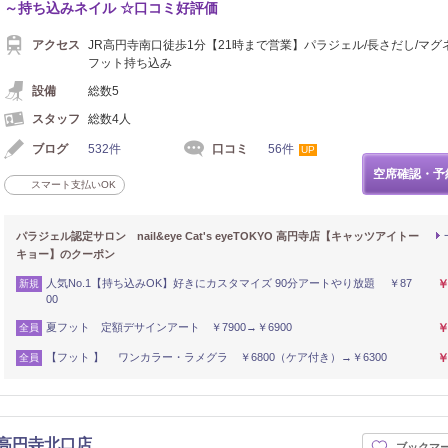
～持ち込みネイル ☆口コミ好評価
アクセス
JR高円寺南口徒歩1分【21時まで営業】パラジェル/長さだし/マグ
フット持ち込み
設備
総数5
スタッフ
総数4人
ブログ
532件
口コミ
56件
UP
空席確認・予
スマート支払いOK
パラジェル認定サロン nail&eye Cat's eyeTOKYO 高円寺店【キャッツアイトー
キョー】のクーポン
人気No.1【持ち込みOK】好きにカスタマイズ 90分アートやり放題 ￥87
￥
新規
00
夏フット 定額デサインアート ￥7900→￥6900
￥
全員
【フット 】 ワンカラー・ラメグラ ￥6800（ケア付き）→￥6300
￥
全員
イン】高円寺北口店
ブックマ