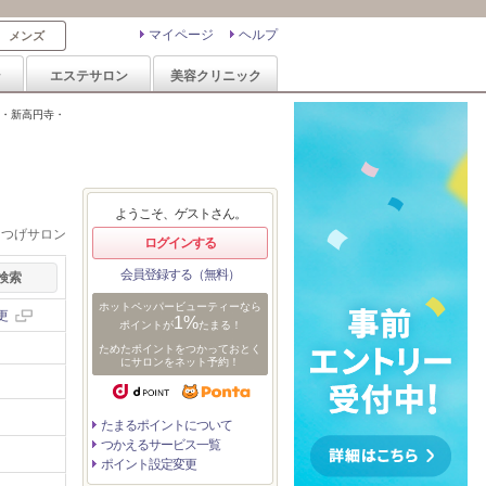
マイページ
ヘルプ
メンズ
ン
エステサロン
美容クリニック
・新高円寺・
ようこそ、ゲストさん。
まつげサロン
ログインする
会員登録する（無料）
ホットペッパービューティーなら
更
1%
ポイントが
たまる！
ためたポイントをつかっておとく
にサロンをネット予約！
たまるポイントについて
つかえるサービス一覧
ポイント設定変更