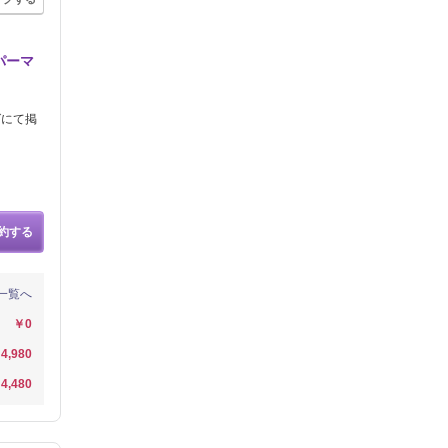
パーマ
グにて掲
約する
一覧へ
￥0
4,980
4,480