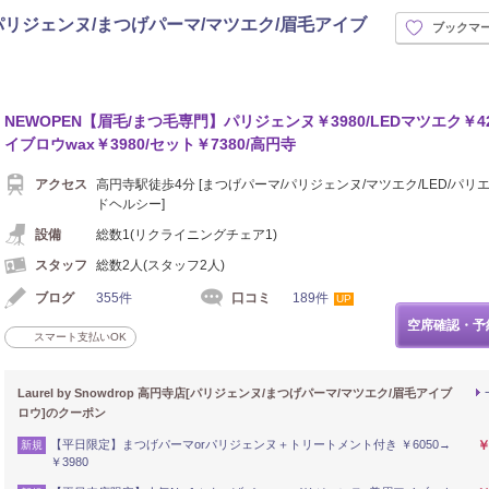
高円寺店[パリジェンヌ/まつげパーマ/マツエク/眉毛アイブ
ブックマ
NEWOPEN【眉毛/まつ毛専門】パリジェンヌ￥3980/LEDマツエク￥42
イブロウwax￥3980/セット￥7380/高円寺
アクセス
高円寺駅徒歩4分 [まつげパーマ/パリジェンヌ/マツエク/LED/パリエ
ドヘルシー]
設備
総数1(リクライニングチェア1)
スタッフ
総数2人(スタッフ2人)
ブログ
355件
口コミ
189件
UP
空席確認・予
スマート支払いOK
Laurel by Snowdrop 高円寺店[パリジェンヌ/まつげパーマ/マツエク/眉毛アイブ
ロウ]のクーポン
【平日限定】まつげパーマorパリジェンヌ＋トリートメント付き ￥6050→
￥
新規
￥3980