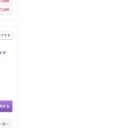
7,000
7,100
ークする
ステ
約する
一覧へ