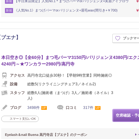
【平日来店限定】人気No.1＊まつげパーマorパリジェンヌ×美眉アイブロウ
￥
新規
《人気No.1》まつげパーマorパリジェンヌ+眉毛wax(間引き+￥700)
￥
新規
寺店【ブエナ】
ブックマ
本日空き◎【全60分】まつ毛パーマ3150円/パリジェンヌ4380円/エク
4240円～★ワンカラー2980円/高円寺
アクセス
高円寺北口徒歩30秒！【早朝9時営業】同時施術◎
設備
総数5(リクライニングチェア3／ネイル2)
スタッフ
総数6人(施術者（まつげ）3人／施術者（ネイル）3
人)
ブログ
3498件
口コミ
317件
UP
UP
空席確認・予
スマート支払いOK
Eyelash＆nail Buena 高円寺店【ブエナ】のクーポン