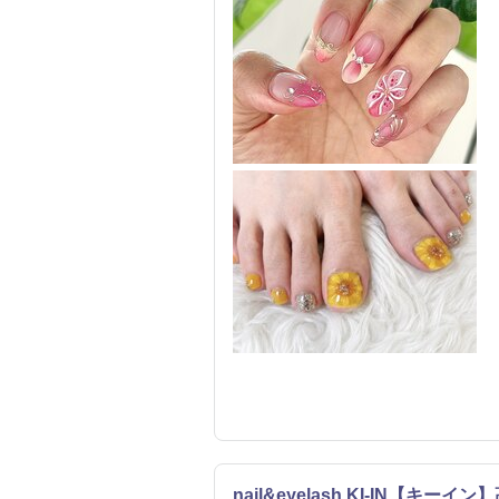
nail&eyelash KI-IN【キー