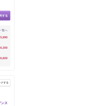
約する
一覧へ
5,990
6,300
6,600
ークする
アンス