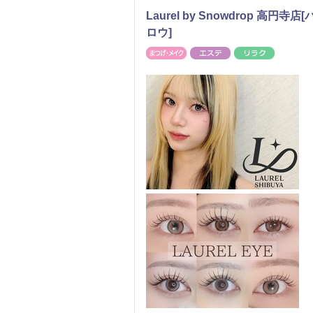
Laurel by Snowdrop 
ロウ]
まつげ・メイク
エステ
リラク