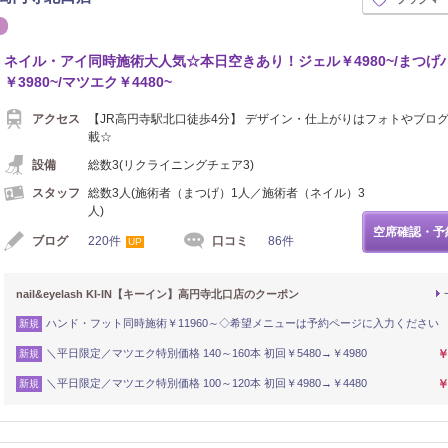
エステ
ネイル・アイ同時施術大人気☆本日空きあり！ジェル￥4980~/まつげ
￥3980~/マツエク￥4480~
アクセス
【JR高円寺駅北口徒歩4分】 デザイン・仕上がりはフォトやブロ
載☆
設備
総数3(リクライニングチェア3)
スタッフ
総数3人(施術者（まつげ）1人／施術者（ネイル）3
人)
空席確認・予
ブログ
220件
口コミ
86件
UP
nail&eyelash KI-IN【キーイン】高円寺北口店のクーポン
ハンド・フット同時施術￥11960～◇希望メニューは予約ページに入力ください
新規
＼平日限定／マツエク特別価格 140～160本 初回￥5480→￥4980
￥
新規
＼平日限定／マツエク特別価格 100～120本 初回￥4980→￥4480
￥
新規