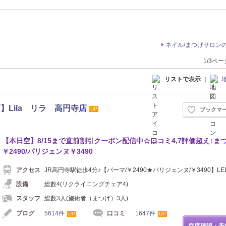
ネイル/まつげサロン
1/3ペ
リストで表示
｜
Lila リラ 高円寺店
UP
ブックマ
【本日空】8/15まで直前割引クーポン配信中☆口コミ4,7評価超え↑ま
￥2490/パリジェンヌ￥3490
アクセス
JR高円寺駅徒歩4分♪【パーマ/￥2490★パリジェンヌ/￥3490】L
設備
総数4(リクライニングチェア4)
スタッフ
総数3人(施術者（まつげ）3人)
ブログ
5614件
口コミ
1647件
UP
UP
空席確認・予