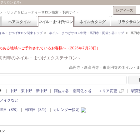
ロン (1/3)
レディース
ン ・リラク＆ビューティーサロン検索・予約サイト
ヘアスタイル
ネイル・まつげサロン
ネイルカタログ
リラクサロ
イル・まつげサロン関東トップ
>
ネイル・まつげサロン中野・高円寺・阿佐ヶ谷トップ
>
高円寺
ある地域へご予約されているお客様へ（2026年7月28日）
高円寺のネイル・まつげエクステサロン～
高円寺・新高円寺・東高円寺のネイル・
寺
｜
中野・東中野・新中野
｜
阿佐ヶ谷・南阿佐ヶ谷
｜
エリア変更
｜
駅変
メイクなど
曜日（8/8）
｜
日曜日（8/9）
｜
カレンダー指定
ロン