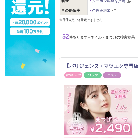
料金
クーポン料金を指定
その他条件
条件を追加
※日付未定では指定できません
52
件あります - ネイル・まつげの検索結果
【パリジェンヌ・マツエク専門店】
まつげ・メイク
リラク
エステ