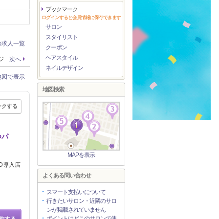
ブックマーク
ログインすると会員情報に保存できます
サロン
スタイリスト
の求人一覧
クーポン
ヘアスタイル
ージ
次へ
ネイルデザイン
地図で表示
地図検索
ークする
つパ
MAPを表示
ED導入店
よくある問い合わせ
スマート支払いについて
行きたいサロン・近隣のサロ
ンが掲載されていません
ポイントはどこのサロンで使
約する