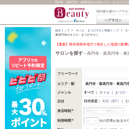
高円寺・新高円寺・東高円寺の人気ネイル・まつげエクステサ
国内最大級のヘアサロ
ヘアサロン
総合トップ
>
ネイル・まつげサロン検索トップ
>
ネ
東高円寺のネイル・まつげサロン
【重要】熊本県熊本地方で発生した地震の影響の
サロンを探す
～高円寺・新高円寺・東
フリーワード
エリア・駅
高円寺・新高円寺・東高円
ジャンル
すべて
｜
ネイル
｜
まつげ・
日付未定
｜
今日（8/7）
｜
土
日付
来店時刻
指定なし
〜
指定なし
利用時間
分の空席があるサ