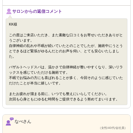
サロンからの返信コメント
KK様
この度はご来店いただき、また素敵な口コミをお寄せいただきありがと
うございます。
自律神経の乱れや不眠が続いていたとのことでしたが、施術中にうとう
とできるほど緊張がゆるんだとのお声を伺い、とても安心いたしまし
た。
バザルトヘッドスパは、温かさで自律神経が整いやすくなり、深いリラ
ックスを感じていただける施術です。
不眠でお悩みの方にも喜ばれることが多く、今回そのように感じていた
だけたことが本当に嬉しいです。
またお疲れが溜まる前に、いつでも整えにいらしてください。
次回も心身ともにゆるむ時間をご提供できるよう努めてまいります。
なべさん
（女性/40代/会社員）