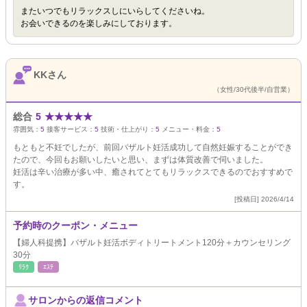
またいつでもリラックスしにいらしてくださいね。
お会いできるのを楽しみにしております。
KKさん
（女性/30代後半/自営業）
総合
5
★
★
★
★
★
雰囲気：
5
接客サービス：
5
技術・仕上がり：
5
メニュー・料金：
5
もともと不妊でしたが、前回バザルト妊活成功して自然妊娠することができ
たので、今回もお願いしたいと思い、まずは体質改善で伺いました。
妊活は辛い治療が多い中、癒されてとてもリラックスできるのでおすすめで
す。
[投稿日] 2026/4/14
予約時のクーポン・メニュー
【婦人科提携】バザルト妊活ボディトリートメント120分＋カウンセリング
30分
ﾘﾗｸ
ｴｽﾃ
サロンからの返信コメント