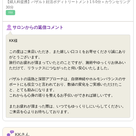
【婦人科提携】バザルト妊活ボディトリートメント1５0分＋カウンセリング
30分
ﾘﾗｸ
サロンからの返信コメント
KK様
この度はご来店いただき、また嬉しい口コミをお寄せくださり誠にあり
がとうございます。
旅行のお疲れが溜まっていたとのことですが、施術中ゆっくりお休みい
ただけて、リラックスにつながったと伺い安心いたしました。
バザルトの温熱と深部アプローチは、自律神経やホルモンバランスのサ
ポートにも役立つと言われており、数値の変化をご実感いただけたこ
と、とても励みになります。
これからも心身の巡りを整えるお手伝いができれば嬉しいです。
またお疲れが溜まった際は、いつでもゆっくりしにいらしてください。
ご来店を心よりお待ちしております。
KKさん