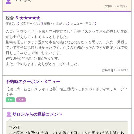
（女性/60代/主婦）
総合
5
★
★
★
★
★
雰囲気：
5
接客サービス：
5
技術・仕上がり：
5
メニュー・料金：
5
入口からプライベート感と専用空間でしたが担当スタッフさんの優しい笑顔
がお出迎えしてくれてホッとしました。
施術も優しいタッチ過ぎて本当で楽になるのかな？と思った…矢先！爆睡し
ていて本当に気持ち良かったです。むくみが酷かったんですが解消されて翌
日もむくみなしで過ごしています。
往復3時間でも行く価値ありです。
また、予約します。ありがとうございました。
[投稿日] 2026/4/17
予約時のクーポン・メニュー
【腰・肩・首こりスッキリ改善】極上睡眠ヘッドスパ＋ボディマッサージ７
５分
ﾘﾗｸ
ｴｽﾃ
サロンからの返信コメント
マメ様
この度はご来店いただき、また心温まる口コミをお寄せくださり誠にあ