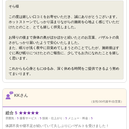
そら様
この度は嬉しい口コミをお寄せいただき、誠にありがとうございます。
ホットストーンでしっかり温まりながらの施術を心地よく感じていただ
けたとのこと、とても嬉しく拝見しました。
お帰りの後まで身体の奥がぽかぽかと続いたとのお言葉、バザルトの良
さがしっかり届いたようで安心いたしました。
また、眠りが浅く夜中に目覚めてしまうとのことでしたが、施術後はす
ぐに再び眠りにつけたとのご報告に、少しでもお力になれたことを嬉し
く思います。
これからも心身ともにゆるみ、深く休める時間をご提供できるよう努め
てまいります。
KKさん
（女性/30代後半/自営業）
総合
5
★
★
★
★
★
雰囲気：
5
接客サービス：
5
技術・仕上がり：
5
メニュー・料金：
5
体調不良や寝不足が続いていて久しぶりにバザルトを受けました！