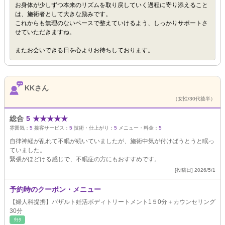
お身体が少しずつ本来のリズムを取り戻していく過程に寄り添えること
は、施術者として大きな励みです。
これからも無理のないペースで整えていけるよう、しっかりサポートさ
せていただきますね。
またお会いできる日を心よりお待ちしております。
KKさん
（女性/30代後半）
総合
5
★
★
★
★
★
雰囲気：
5
接客サービス：
5
技術・仕上がり：
5
メニュー・料金：
5
自律神経が乱れて不眠が続いていましたが、施術中気が付けばうとうと眠っ
ていました。
緊張がほどける感じで、不眠症の方にもおすすめです。
[投稿日] 2026/5/1
予約時のクーポン・メニュー
【婦人科提携】バザルト妊活ボディトリートメント1５0分＋カウンセリング
30分
ﾘﾗｸ