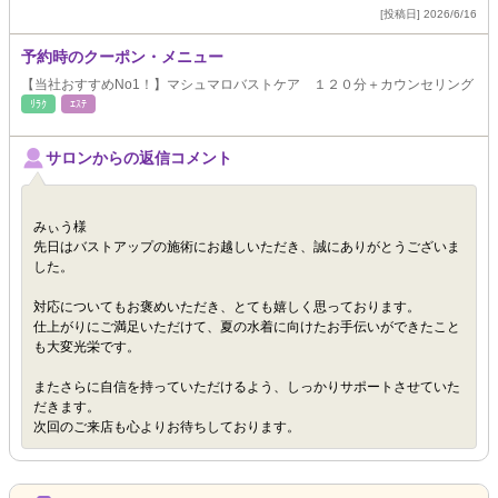
[投稿日] 2026/6/16
予約時のクーポン・メニュー
【当社おすすめNo1！】マシュマロバストケア １２０分＋カウンセリング
ﾘﾗｸ
ｴｽﾃ
サロンからの返信コメント
みぃう様
先日はバストアップの施術にお越しいただき、誠にありがとうございま
した。
対応についてもお褒めいただき、とても嬉しく思っております。
仕上がりにご満足いただけて、夏の水着に向けたお手伝いができたこと
も大変光栄です。
またさらに自信を持っていただけるよう、しっかりサポートさせていた
だきます。
次回のご来店も心よりお待ちしております。