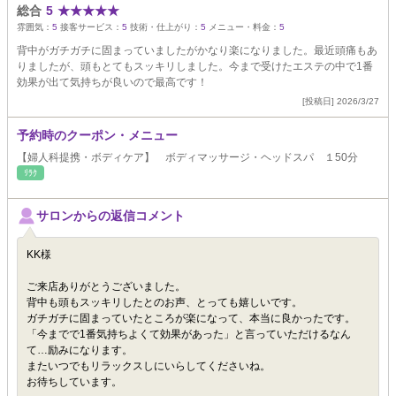
総合
5
★
★
★
★
★
雰囲気：
5
接客サービス：
5
技術・仕上がり：
5
メニュー・料金：
5
背中がガチガチに固まっていましたがかなり楽になりました。最近頭痛もあ
りましたが、頭もとてもスッキリしました。今まで受けたエステの中で1番
効果が出て気持ちが良いので最高です！
[投稿日] 2026/3/27
予約時のクーポン・メニュー
【婦人科提携・ボディケア】 ボディマッサージ・ヘッドスパ １50分
ﾘﾗｸ
サロンからの返信コメント
KK様
ご来店ありがとうございました。
背中も頭もスッキリしたとのお声、とっても嬉しいです。
ガチガチに固まっていたところが楽になって、本当に良かったです。
「今までで1番気持ちよくて効果があった」と言っていただけるなん
て…励みになります。
またいつでもリラックスしにいらしてくださいね。
お待ちしています。