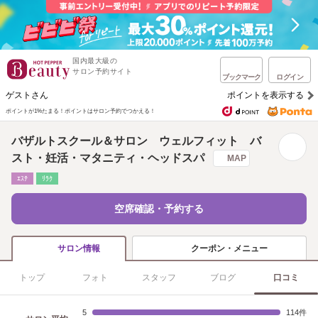
国内最大級の
サロン予約サイト
ブックマーク
ログイン
ゲストさん
ポイントを表示する
ポイントが1%たまる！
ポイントはサロン予約でつかえる！
バザルトスクール＆サロン ウェルフィット バ
スト・妊活・マタニティ・ヘッドスパ
MAP
ｴｽﾃ
ﾘﾗｸ
空席確認・予約する
クーポン・メニュー
サロン情報
トップ
フォト
スタッフ
ブログ
口コミ
5
114