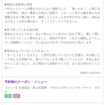
■ 絶妙な温度感と技術
バザルトストーンの暖かさがとにかく絶妙でした。「熱いかな？」と感じる
一歩手前の、体が一番喜ぶ心地よい温度で、じわ～っと芯から解き放たれる
感覚はまさに職人技です。施術してくださった方の手が大きく感じ、包み込
まれるような安心感があり、すごくリラックスできました。
■ 寄り添ってくれる安心感
技術はもちろんですが、何より私のとりとめのない話を丁寧に、優しく聞い
てくださったことに救われました。病気の不安や、これから挑戦しようとし
ている開業のことなど、心にあるものをすべて吐き出せた気がします。
■ 前向きなパワーをいただきました
「きっとうまくいきますよ」と背中を押していただいた言葉が、今の私にと
って何よりの宝物です。体だけでなく心まで軽くしていただき、本当にあり
がとうございました。また明日から頑張れそうです。またぜひ伺わせてくだ
さい！
[投稿日] 2026/4/10
予約時のクーポン・メニュー
【リンパ】全身温活！婦人科提携 バザルトボディリンパマッサージ ９０
分
ﾘﾗｸ
ｴｽﾃ