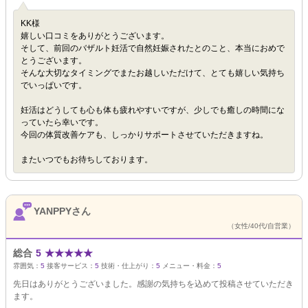
KK様
嬉しい口コミをありがとうございます。
そして、前回のバザルト妊活で自然妊娠されたとのこと、本当におめで
とうございます。
そんな大切なタイミングでまたお越しいただけて、とても嬉しい気持ち
でいっぱいです。
妊活はどうしても心も体も疲れやすいですが、少しでも癒しの時間にな
っていたら幸いです。
今回の体質改善ケアも、しっかりサポートさせていただきますね。
またいつでもお待ちしております。
YANPPYさん
（女性/40代/自営業）
総合
5
★
★
★
★
★
雰囲気：
5
接客サービス：
5
技術・仕上がり：
5
メニュー・料金：
5
先日はありがとうございました。感謝の気持ちを込めて投稿させていただき
ます。