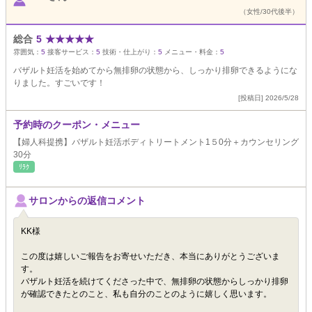
（女性/30代後半）
総合
5
★
★
★
★
★
雰囲気：
5
接客サービス：
5
技術・仕上がり：
5
メニュー・料金：
5
バザルト妊活を始めてから無排卵の状態から、しっかり排卵できるようにな
りました。すごいです！
[投稿日] 2026/5/28
予約時のクーポン・メニュー
【婦人科提携】バザルト妊活ボディトリートメント1５0分＋カウンセリング
30分
ﾘﾗｸ
サロンからの返信コメント
KK様
この度は嬉しいご報告をお寄せいただき、本当にありがとうございま
す。
バザルト妊活を続けてくださった中で、無排卵の状態からしっかり排卵
が確認できたとのこと、私も自分のことのように嬉しく思います。