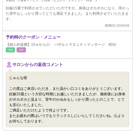
雰囲気：
5
接客サービス：
5
技術・仕上がり：
5
メニュー・料金：
5
妊娠15週で利用させていただいたのですが、身体はポカポカになり、痒かっ
た背中もしっかり潤ってとても満足できました。また利用させていただきま
す。
[投稿日] 2026/2/9
予約時のクーポン・メニュー
【婦人科提携】15ｗからの バザルトマタニティマッサージ 90分
ﾘﾗｸ
ｴｽﾃ
サロンからの返信コメント
じゅんな様
この度はご来店いただき、また温かい口コミをありがとうございます。
妊娠15週という大切な時期にお越しいただきましたが、施術後にお身体
がポカポカと温まり、背中のかゆみもしっかり潤ったとのことで、とて
も安心いたしました。
ご満足いただけたようで何よりです。
またお疲れの際はいつでもリラックスしにいらしてくださいね。心より
お待ちしております。