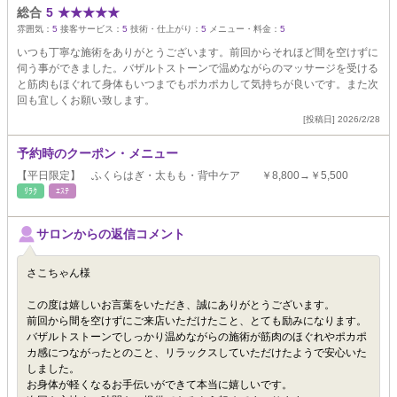
総合
5
★
★
★
★
★
雰囲気：
5
接客サービス：
5
技術・仕上がり：
5
メニュー・料金：
5
いつも丁寧な施術をありがとうございます。前回からそれほど間を空けずに
伺う事ができました。バザルトストーンで温めながらのマッサージを受ける
と筋肉もほぐれて身体もいつまでもポカポカして気持ちが良いです。また次
回も宜しくお願い致します。
[投稿日] 2026/2/28
予約時のクーポン・メニュー
【平日限定】 ふくらはぎ・太もも・背中ケア ￥8,800→￥5,500
ﾘﾗｸ
ｴｽﾃ
サロンからの返信コメント
さこちゃん様
この度は嬉しいお言葉をいただき、誠にありがとうございます。
前回から間を空けずにご来店いただけたこと、とても励みになります。
バザルトストーンでしっかり温めながらの施術が筋肉のほぐれやポカポ
カ感につながったとのこと、リラックスしていただけたようで安心いた
しました。
お身体が軽くなるお手伝いができて本当に嬉しいです。