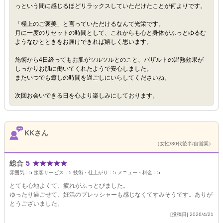
っという間に感じるほどリラックスしていただけたことが何よりです。
「極上のご褒美」と言っていただけるなんて光栄です。
月に一度のリセットの時間として、これからも心と身体がふっとゆるむ
ようなひとときをお届けできれば嬉しく思います。
施術から4日経ってもお肌がツルツルとのこと、バザルトの温熱効果が
しっかりお肌に働いてくれたようで安心しました。
またいつでも癒しの時間を過ごしにいらしてくださいね。
次回お会いできる日を心より楽しみにしております。
KKさん
（女性/30代後半/自営業）
総合
5
★
★
★
★
★
雰囲気：
5
接客サービス：
5
技術・仕上がり：
5
メニュー・料金：
5
とても心地よくて、疲れがふっとびました。
ゆったり過ごせて、妊活のプレッシャーも感じなくてすみそうです。ありが
とうございました。
[投稿日] 2026/4/21