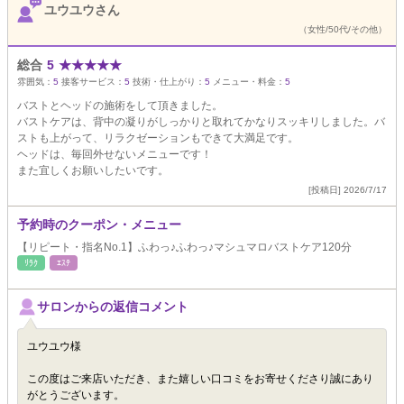
ユウユウさん
（女性/50代/その他）
総合
5
★
★
★
★
★
雰囲気：
5
接客サービス：
5
技術・仕上がり：
5
メニュー・料金：
5
バストとヘッドの施術をして頂きました。
バストケアは、背中の凝りがしっかりと取れてかなりスッキリしました。バ
ストも上がって、リラクゼーションもできて大満足です。
ヘッドは、毎回外せないメニューです！
また宜しくお願いしたいです。
[投稿日] 2026/7/17
予約時のクーポン・メニュー
【リピート・指名No.1】ふわっ♪ふわっ♪マシュマロバストケア120分
ﾘﾗｸ
ｴｽﾃ
サロンからの返信コメント
ユウユウ様
この度はご来店いただき、また嬉しい口コミをお寄せくださり誠にあり
がとうございます。