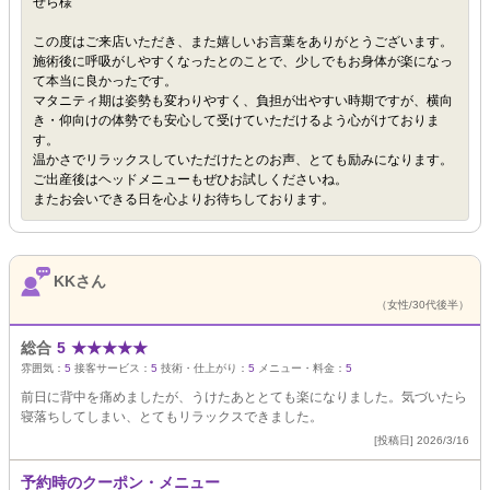
せら様
この度はご来店いただき、また嬉しいお言葉をありがとうございます。
施術後に呼吸がしやすくなったとのことで、少しでもお身体が楽になっ
て本当に良かったです。
マタニティ期は姿勢も変わりやすく、負担が出やすい時期ですが、横向
き・仰向けの体勢でも安心して受けていただけるよう心がけておりま
す。
温かさでリラックスしていただけたとのお声、とても励みになります。
ご出産後はヘッドメニューもぜひお試しくださいね。
またお会いできる日を心よりお待ちしております。
KKさん
（女性/30代後半）
総合
5
★
★
★
★
★
雰囲気：
5
接客サービス：
5
技術・仕上がり：
5
メニュー・料金：
5
前日に背中を痛めましたが、うけたあととても楽になりました。気づいたら
寝落ちしてしまい、とてもリラックスできました。
[投稿日] 2026/3/16
予約時のクーポン・メニュー