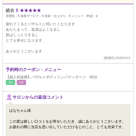
総合
5
★
★
★
★
★
雰囲気：
5
接客サービス：
5
技術・仕上がり：
5
メニュー・料金：
4
疲れてくるとバザルトに伺いたくなります
あたたまって、血流はよくなるし
肌はしっとりするし
とても幸せになります。
ありがとうございます
[投稿日] 2026/2/12
予約時のクーポン・メニュー
【婦人科提携】バザルトボディリンパマッサージ 90分
ﾘﾗｸ
ｴｽﾃ
サロンからの返信コメント
はなちゃん様
この度は嬉しい口コミをお寄せいただき、誠にありがとうございます。
お疲れの際に当店を思い出していただけるとのこと、とても光栄です。