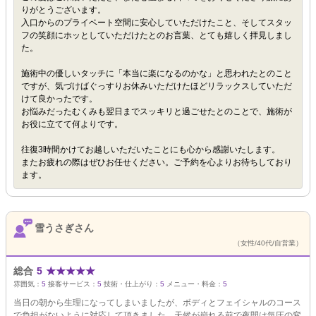
りがとうございます。
入口からのプライベート空間に安心していただけたこと、そしてスタッ
フの笑顔にホッとしていただけたとのお言葉、とても嬉しく拝見しまし
た。
施術中の優しいタッチに「本当に楽になるのかな」と思われたとのこと
ですが、気づけばぐっすりお休みいただけたほどリラックスしていただ
けて良かったです。
お悩みだったむくみも翌日までスッキリと過ごせたとのことで、施術が
お役に立てて何よりです。
往復3時間かけてお越しいただいたことにも心から感謝いたします。
またお疲れの際はぜひお任せください。ご予約を心よりお待ちしており
ます。
雪うさぎさん
（女性/40代/自営業）
総合
5
★
★
★
★
★
雰囲気：
5
接客サービス：
5
技術・仕上がり：
5
メニュー・料金：
5
当日の朝から生理になってしまいましたが、ボディとフェイシャルのコース
で負担がないように対応して頂きました。天候が崩れる前で夜間は気圧の変