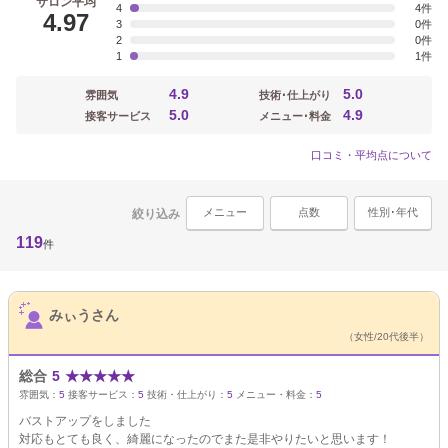
サロン平均
4
4
4.97
3
0
2
0
1
1
4.9
5.0
雰囲気
技術･仕上がり
5.0
4.9
接客サービス
メニュー･料金
口コミ・平均点について
メニュー
点数
性別･年代
絞り込み
119
件
サロンPick Up
みぃうさん
（女性/20代後半）
総合
5
★
★
★
★
★
雰囲気：
5
接客サービス：
5
技術・仕上がり：
5
メニュー・料金：
5
バストアップをしました
対応もとても良く、綺麗になったのでまた是非やりたいと思います！