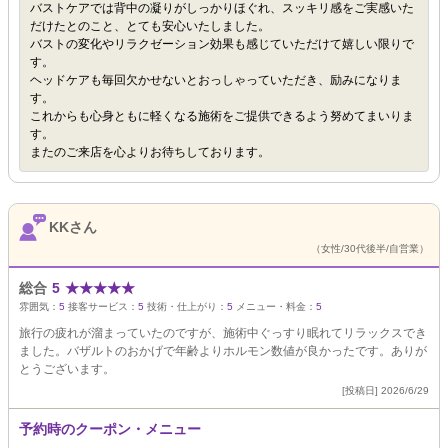
バストケアでは背中の凝りがしっかりほぐれ、スッキリ感をご実感いた
だけたとのこと、とても安心いたしました。
バストの変化やリラクゼーション効果も感じていただけて嬉しい限りで
す。
ヘッドケアも毎回欠かせないとおっしゃっていただき、励みになりま
す。
これからも心身ともに軽くなる施術をご提供できるよう努めてまいりま
す。
またのご来店を心よりお待ちしております。
KKさん
（女性/30代後半/自営業）
総合
5
★
★
★
★
★
雰囲気：
5
接客サービス：
5
技術・仕上がり：
5
メニュー・料金：
5
旅行の疲れが溜まっていたのですが、施術中ぐっすり眠れてリラックスでき
ました。バザルトのおかげで年齢よりホルモン数値が良かったです。ありが
とうございます。
[投稿日] 2026/6/29
予約時のクーポン・メニュー