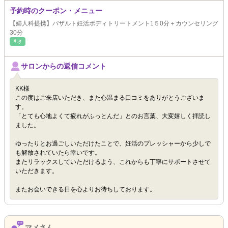
予約時のクーポン・メニュー
【婦人科提携】バザルト妊活ボディトリートメント1５0分＋カウンセリング
30分
ﾘﾗｸ
サロンからの返信コメント
KK様
この度はご来店いただき、また心温まる口コミをありがとうございま
す。
「とても心地よくて疲れがふっとんだ」とのお言葉、大変嬉しく拝読し
ました。
ゆったりとお過ごしいただけたことで、妊活のプレッシャーから少しで
も解放されていたら幸いです。
またリラックスしていただけるよう、これからも丁寧にサポートさせて
いただきます。
またお会いできる日を心よりお待ちしております。
マメさん