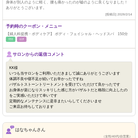
身体が別人のように軽く、腰も痛かったのが嘘のように良くなりました！
ありがとうございます。
[投稿日] 2026/2/14
予約時のクーポン・メニュー
【婦人科提携・ボディケア】 ボディ・フェイシャル・ヘッドスパ 150分
ﾘﾗｸ
ｴｽﾃ
サロンからの返信コメント
KK様
いつも当サロンをご利用いただきまして誠にありがとうございます
体調不良や寝不足が続いてお辛かったですね
バザルトストーントリートメントを受けていただけて良かったです
お身体が楽になりスッキリした感じ方がバザルトだと格段に向上したの
をご実感いただけて幸いです
定期的なメンテナンスに是非またいらしてくださいませ
ご来店お待ちしております
はなちゃんさん
（女性/40代/自営業）