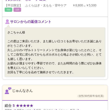
【平日限定】 ふくらはぎ・太もも・背中ケア ￥8,800→￥5,500
ﾘﾗｸ
ｴｽﾃ
サロンからの返信コメント
さこちゃん様
この度はご来店いただき、また嬉しい口コミをお寄せいただき誠にあり
がとうございます。
久しぶりのバザルトトリートメントでお身体が楽になったとのこと、そ
してご自宅に戻られてからもポカポカと心地よさが続いたと伺い、とて
も嬉しく思います。
お疲れが溜まりやすい季節ですので、またお時間の合う際にぜひお身体
を整えにいらしてください。
次回も丁寧に心を込めて施術させていただきます。
じゅんなさん
（女性/30代前半/会社員）
総合
5
★
★
★
★
★