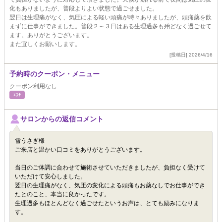
化もありましたが、普段よりよい状態で過ごせました。
翌日は生理痛がなく、気圧による軽い頭痛が時々ありましたが、頭痛薬を飲
まずに仕事ができました。普段２～３日はある生理過多も殆どなく過ごせて
ます。ありがとうございます。
また宜しくお願いします。
[投稿日] 2026/4/16
予約時のクーポン・メニュー
クーポン利用なし
ｴｽﾃ
サロンからの返信コメント
雪うさぎ様
ご来店と温かい口コミをありがとうございます。
当日のご体調に合わせて施術させていただきましたが、負担なく受けて
いただけて安心しました。
翌日の生理痛がなく、気圧の変化による頭痛もお薬なしでお仕事ができ
たとのこと、本当に良かったです。
生理過多もほとんどなく過ごせたというお声は、とても励みになりま
す。