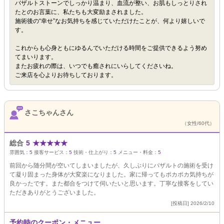
バザルトストーンでしっかり温まり、血流が整い、お肌もしっとりされ
たとのお言葉に、私たちも大変励まされました。
施術後の“幸せ”なお気持ちを感じていただけたことが、何より嬉しいで
す。
これからも心身ともにゆるんでいただける時間をご提供できるよう努め
てまいります。
またお疲れの際は、いつでも癒されにいらしてくださいね。
ご来店を心よりお待ちしております。
さこちゃんさん
（女性/60代）
総合
5
★
★
★
★
★
雰囲気：
5
接客サービス：
5
技術・仕上がり：
5
メニュー・料金：
5
前回から随分間が空いてしまいましたが、久しぶりにバザルトの施術を受け
て凝り固まった身体が大変楽になりました。家に帰ってもポカポカ気持ちが
良かったです。また都合をつけて伺いたいと思います。丁寧な接客をしてい
ただきありがとうございました。
[投稿日] 2026/2/10
予約時のクーポン・メニュー