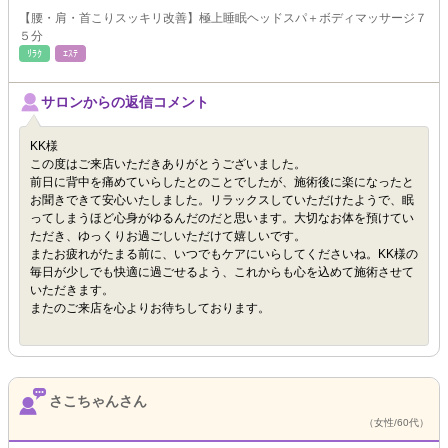
【腰・肩・首こりスッキリ改善】極上睡眠ヘッドスパ＋ボディマッサージ７
５分
ﾘﾗｸ
ｴｽﾃ
サロンからの返信コメント
KK様
この度はご来店いただきありがとうございました。
前日に背中を痛めていらしたとのことでしたが、施術後に楽になったと
お聞きできて安心いたしました。リラックスしていただけたようで、眠
ってしまうほど心身がゆるんだのだと思います。大切なお体を預けてい
ただき、ゆっくりお過ごしいただけて嬉しいです。
またお疲れがたまる前に、いつでもケアにいらしてくださいね。KK様の
毎日が少しでも快適に過ごせるよう、これからも心を込めて施術させて
いただきます。
またのご来店を心よりお待ちしております。
さこちゃんさん
（女性/60代）