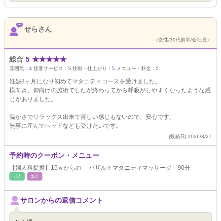
せらさん
（女性/30代前半/会社員）
総合
5
★
★
★
★
★
雰囲気：
4
接客サービス：
5
技術・仕上がり：
5
メニュー・料金：
5
妊娠8ヶ月になり初めてマタニティコースを受けました。
横向き、仰向けの施術でしたが終わってから呼吸がしやすくなったような感
じがありました。
温かさでリラックス出来て苦しい感じもないので、安心です。
無事に産んでヘッドなども受けたいです。
[投稿日] 2026/3/27
予約時のクーポン・メニュー
【婦人科提携】15ｗからの バザルトマタニティマッサージ 90分
ﾘﾗｸ
ｴｽﾃ
サロンからの返信コメント