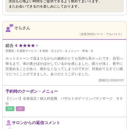
次回も心地よい時間をご提供できるよう努めてまいります。
またお会いできるのを楽しみにしております。
そらさん
（女性/50代/パート・アルバイト）
総合
4
★
★
★
★
★
雰囲気：
5
接客サービス：
5
技術・仕上がり：
4
メニュー・料金：
3
ホットストーンで温まりながらの施術がとても気持ち良かったです。自宅へ
帰るまで、体の奥がぽかぽかしているのを感じました。眠りが浅く、夜中に
目覚めることがあり、眠れなくなってしまうのですが、目覚めてもすぐに眠
りにつくことができました。ありがとうございました。
[投稿日] 2026/2/15
予約時のクーポン・メニュー
【リンパ】全身温活！婦人科提携 バザルトボディリンパマッサージ ９０
分
ﾘﾗｸ
ｴｽﾃ
サロンからの返信コメント