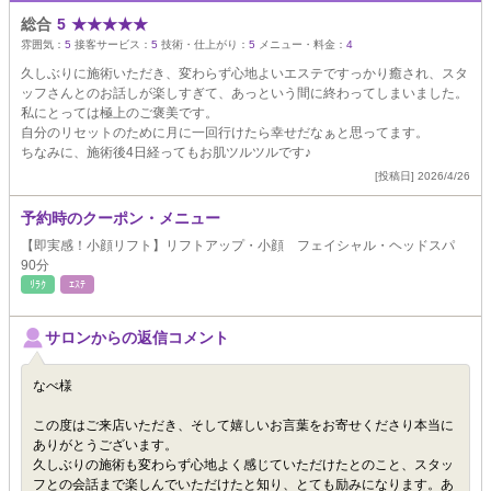
総合
5
★
★
★
★
★
雰囲気：
5
接客サービス：
5
技術・仕上がり：
5
メニュー・料金：
4
久しぶりに施術いただき、変わらず心地よいエステですっかり癒され、スタ
ッフさんとのお話しが楽しすぎて、あっという間に終わってしまいました。
私にとっては極上のご褒美です。
自分のリセットのために月に一回行けたら幸せだなぁと思ってます。
ちなみに、施術後4日経ってもお肌ツルツルです♪
[投稿日] 2026/4/26
予約時のクーポン・メニュー
【即実感！小顔リフト】リフトアップ・小顔 フェイシャル・ヘッドスパ
90分
ﾘﾗｸ
ｴｽﾃ
サロンからの返信コメント
なべ様
この度はご来店いただき、そして嬉しいお言葉をお寄せくださり本当に
ありがとうございます。
久しぶりの施術も変わらず心地よく感じていただけたとのこと、スタッ
フとの会話まで楽しんでいただけたと知り、とても励みになります。あ