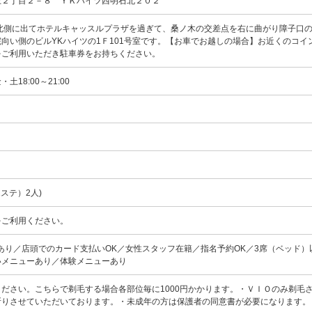
上２丁目２－８ ＹＫハイツ西明石北２０２
を北側に出てホテルキャッスルプラザを過ぎて、桑ノ木の交差点を右に曲がり障子口
向い側のビルYKハイツの1Ｆ101号室です。【お車でお越しの場合】お近くのコイ
をご利用いただき駐車券をお持ちください。
18:00～21:00
ステ）2人)
をご利用ください。
あり／店頭でのカード支払いOK／女性スタッフ在籍／指名予約OK／3席（ベッド）
いメニューあり／体験メニューあり
ださい。こちらで剃毛する場合各部位毎に1000円かかります。・ＶＩＯのみ剃毛
断りさせていただいております。・未成年の方は保護者の同意書が必要になります