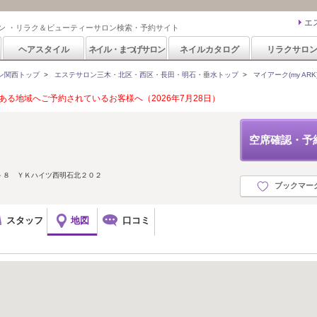
エ
ン ・リラク＆ビューティーサロン検索・予約サイト
ヘアスタイル
ネイル・まつげサロン
ネイルカタログ
リラクサロ
ン関西トップ
>
エステサロン三木・北区・西区・長田・明石・垂水トップ
>
マイアーク(my ARK
る地域へご予約されているお客様へ（2026年7月28日）
空席確認・予
－８ ＹＫハイツ西明石北２０２
ブックマー
スタッフ
地図
口コミ