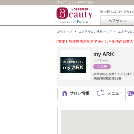
マイアーク(my ARK)の地図
国内最大級のヘアサロ
ヘアサロン
総合トップ
>
エステサロン検索トップ
>
エステサロ
【重要】熊本県熊本地方で発生した地震の影響のあ
my ARK
マイアーク
兵庫県明石市野々上２丁目２
JR西明石駅徒歩12分
サロン情報
メニュー