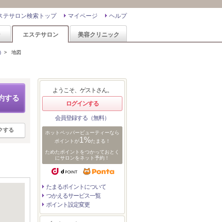
ステサロン検索トップ
マイページ
ヘルプ
ン
エステサロン
美容クリニック
)
>
地図
ようこそ、ゲストさん。
約する
ログインする
会員登録する（無料）
クする
ホットペッパービューティーなら
1%
ポイントが
たまる！
ためたポイントをつかっておとく
にサロンをネット予約！
たまるポイントについて
つかえるサービス一覧
ポイント設定変更