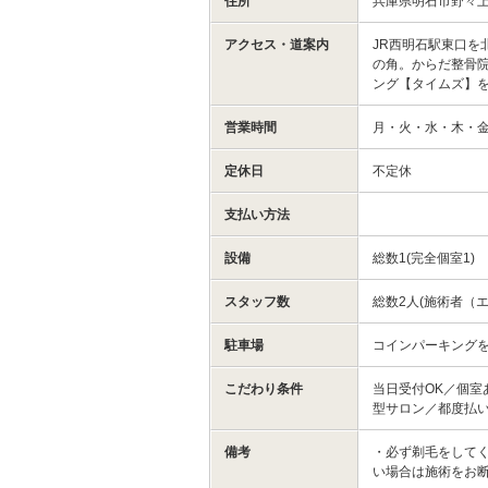
住所
兵庫県明石市野々
アクセス・道案内
JR西明石駅東口
の角。からだ整骨院
ング【タイムズ】
営業時間
月・火・水・木・金・土
定休日
不定休
支払い方法
設備
総数1(完全個室1)
スタッフ数
総数2人(施術者（エ
駐車場
コインパーキング
こだわり条件
当日受付OK／個室
型サロン／都度払
備考
・必ず剃毛をしてく
い場合は施術をお