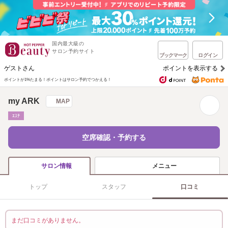
国内最大級の
サロン予約サイト
ブックマーク
ログイン
ゲストさん
ポイントを表示する
ポイントが1%たまる！
ポイントはサロン予約でつかえる！
my ARK
MAP
ｴｽﾃ
空席確認・予約する
メニュー
サロン情報
トップ
スタッフ
口コミ
まだ口コミがありません。