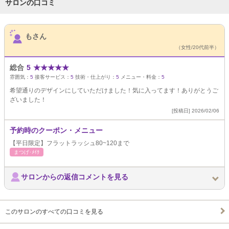
サロンの口コミ
サロンPick Up
もさん
（女性/20代前半）
総合
5
★
★
★
★
★
雰囲気：
5
接客サービス：
5
技術・仕上がり：
5
メニュー・料金：
5
希望通りのデザインにしていただけました！気に入ってます！ありがとうご
ざいました！
[投稿日] 2026/02/06
予約時のクーポン・メニュー
【平日限定】フラットラッシュ80~120まで
まつげ･ﾒｲｸ
サロンからの返信コメントを見る
このサロンのすべての口コミを見る