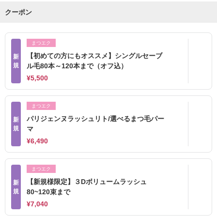
クーポン
まつエク
【初めての方にもオススメ】シングルセーブ
新
規
ル毛80本～120本まで（オフ込）
¥5,500
まつエク
パリジェンヌラッシュリト/選べるまつ毛パー
新
規
マ
¥6,490
まつエク
【新規様限定】３Dボリュームラッシュ
新
規
80~120束まで
¥7,040