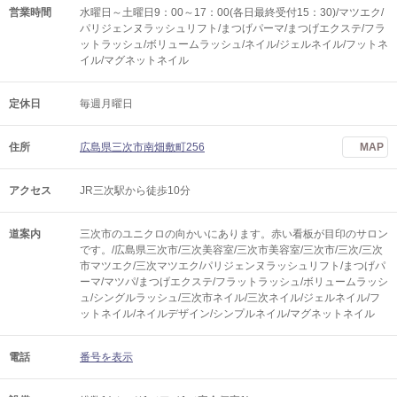
営業時間
水曜日～土曜日9：00～17：00(各日最終受付15：30)/マツエク/
パリジェンヌラッシュリフト/まつげパーマ/まつげエクステ/フラ
ットラッシュ/ボリュームラッシュ/ネイル/ジェルネイル/フットネ
イル/マグネットネイル
定休日
毎週月曜日
住所
広島県三次市南畑敷町256
MAP
アクセス
JR三次駅から徒歩10分
道案内
三次市のユニクロの向かいにあります。赤い看板が目印のサロン
です。/広島県三次市/三次美容室/三次市美容室/三次市/三次/三次
市マツエク/三次マツエク/パリジェンヌラッシュリフト/まつげパ
ーマ/マツパ/まつげエクステ/フラットラッシュ/ボリュームラッシ
ュ/シングルラッシュ/三次市ネイル/三次ネイル/ジェルネイル/フ
ットネイル/ネイルデザイン/シンプルネイル/マグネットネイル
電話
番号を表示