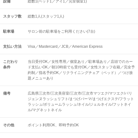
設備
総数1(ベッド1／アイ1／完全個室1)
スタッフ数
総数1人(スタッフ1人)
駐車場
サロン前の駐車場をご利用ください(7台)
支払い方法
Visa／Mastercard／JCB／American Express
こだわり
当日受付OK／女性専用／個室あり／駐車場あり／店頭でのカー
条件
ド支払いOK／朝10時前でも受付OK／女性スタッフ在籍／完全予
約制／指名予約OK／リクライニングチェア（ベッド）／つけ放
題メニューあり
備考
広島県三次市/三次美容室/三次市/三次市マツエク/マツエク/パリ
ジェンヌラッシュリフト/まつげパーマ/まつげエクステ/フラット
ラッシュ/ボリュームラッシュ/ネイル/ジェルネイル/フットネイ
ル/マグネットネイル
その他
ポイント利用OK
即時予約OK