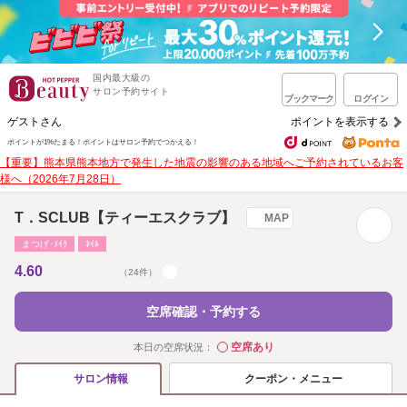
国内最大級の
サロン予約サイト
ブックマーク
ログイン
ゲストさん
ポイントを表示する
ポイントが1%たまる！
ポイントはサロン予約でつかえる！
【重要】熊本県熊本地方で発生した地震の影響のある地域へご予約されているお客
様へ（2026年7月28日）
T．SCLUB【ティーエスクラブ】
MAP
まつげ･ﾒｲｸ
ﾈｲﾙ
4.60
（24件）
空席確認・予約する
空席あり
本日の空席状況：
◯
クーポン・メニュー
サロン情報