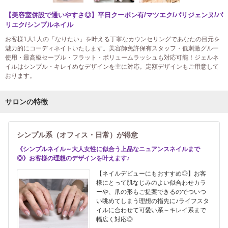
【美容室併設で通いやすさ◎】平日クーポン有/マツエク/パリジェンヌ/パ
リエク/シンプルネイル
お客様1人1人の「なりたい」を叶える丁寧なカウンセリングであなたの目元を
魅力的にコーディネイトいたします。美容師免許保有スタッフ・低刺激グルー
使用・最高級セーブル・フラット・ボリュームラッシュも対応可能！ジェルネ
イルはシンプル・キレイめなデザインを主に対応。定額デザインもご用意して
おります。
サロンの特徴
シンプル系（オフィス・日常）が得意
《シンプルネイル～大人女性に似合う上品なニュアンスネイルまで
◎》お客様の理想のデザインを叶えます♪
【ネイルデビューにもおすすめ◎】お客
様にとって肌なじみのよい似合わせカラ
ーや、爪の形もご提案できるのでついつ
い眺めてしまう理想の指先に♪ライフスタ
イルに合わせて可愛い系～キレイ系まで
幅広く対応◎