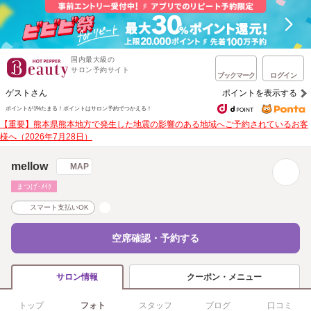
国内最大級の
サロン予約サイト
ブックマーク
ログイン
ゲストさん
ポイントを表示する
ポイントが1%たまる！
ポイントはサロン予約でつかえる！
【重要】熊本県熊本地方で発生した地震の影響のある地域へご予約されているお客
様へ（2026年7月28日）
mellow
MAP
まつげ･ﾒｲｸ
スマート支払いOK
空席確認・予約する
クーポン・メニュー
サロン情報
トップ
フォト
スタッフ
ブログ
口コミ