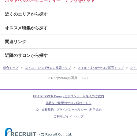
ホットペッパービューティー アプリをゲット
近くのエリアから探す
オススメ特集から探す
関連リンク
近隣のサロンから探す
総合トップ
ネイル・まつげサロン検索トップ
ネイル・まつげサロン関西トップ
ネイ
メロウ(mellow)の写真・フォト
HOT PEPPER Beautyとサロンボード導入のご案内
掲載をご希望のサロン様はこちら
ID・会員規約
プライバシーポリシー
利用規約
ご利用ガイド
ヘルプ