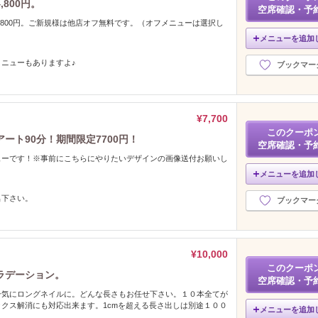
800円。
空席確認・予
,800円。ご新規様は他店オフ無料です。（オフメニューは選択し
メニューを追加
メニューもありますよ♪
ブックマー
¥7,700
このクーポ
ート90分！期間限定7700円！
空席確認・予
ューです！※事前にこちらにやりたいデザインの画像送付お願いし
メニューを追加
名下さい。
ブックマー
¥10,000
このクーポ
ラデーション。
空席確認・予
一気にロングネイルに。どんな長さもお任せ下さい。１０本全てが
クス解消にも対応出来ます。1cmを超える長さ出しは別途１００
メニューを追加