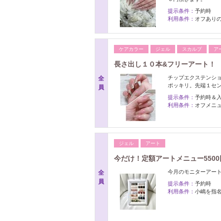
提示条件：
予約時
利用条件：
オフあり
ケアカラー
ジェル
スカルプ
ア
長さ出し１０本&フリーアート！ 
チップエクステンショ
全
ポッキリ。先端１セ
員
提示条件：
予約時＆
利用条件：
オフメニ
ジェル
アート
今だけ！定額アートメニュー550
今月のモニターアー
全
員
提示条件：
予約時
利用条件：
小嶋を指