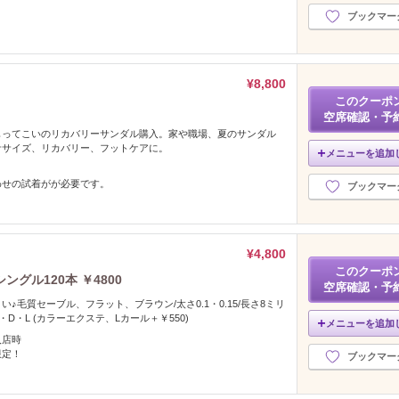
ブックマー
¥8,800
このクーポ
空席確認・予
もってこいのリカバリーサンダル購入。家や職場、夏のサンダル
ササイズ、リカバリー、フットケアに。
メニューを追加
わせの試着がが必要です。
ブックマー
¥4,800
このクーポ
グル120本 ￥4800
空席確認・予
♪毛質セーブル、フラット、ブラウン/太さ0.1・0.15/長さ8ミリ
・D・L (カラーエクステ、Lカール＋￥550)
メニューを追加
入店時
限定！
ブックマー