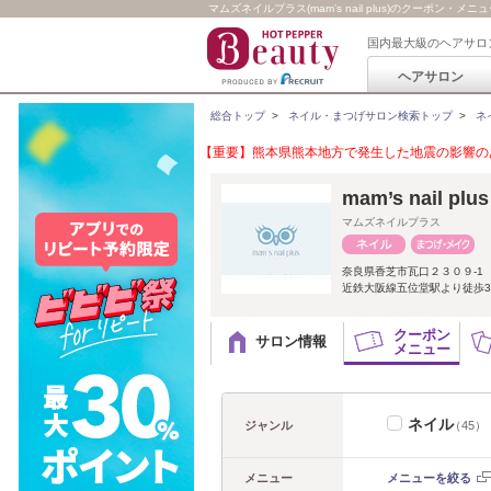
マムズネイルプラス(mam’s nail plus)のクーポン・メニ
国内最大級のヘアサロ
ヘアサロン
総合トップ
>
ネイル・まつげサロン検索トップ
>
ネ
【重要】熊本県熊本地方で発生した地震の影響のあ
mam’s nail plus
マムズネイルプラス
奈良県香芝市瓦口２３０９‐1 
近鉄大阪線五位堂駅より徒歩
クーポン
サロン情報
メニュー
ネイル
ジャンル
（45）
メニュー
メニューを絞る