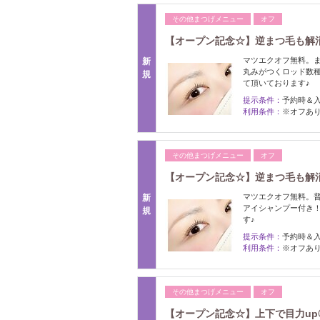
その他まつげメニュー
オフ
【オープン記念☆】逆まつ毛も解消
マツエクオフ無料。
新
丸みがつくロッド数
規
て頂いております♪
提示条件：
予約時＆
利用条件：
※オフあ
その他まつげメニュー
オフ
【オープン記念☆】逆まつ毛も解消
マツエクオフ無料。普
新
アイシャンプー付き
規
す♪
提示条件：
予約時＆
利用条件：
※オフあ
その他まつげメニュー
オフ
【オープン記念☆】上下で目力up◎