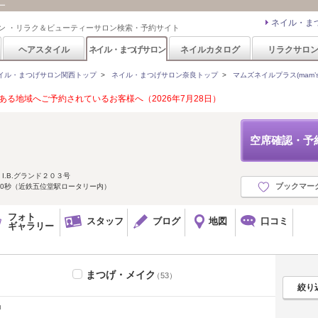
ュー
ネイル・ま
ン ・リラク＆ビューティーサロン検索・予約サイト
ヘアスタイル
ネイル・まつげサロン
ネイルカタログ
リラクサロ
イル・まつげサロン関西トップ
>
ネイル・まつげサロン奈良トップ
>
マムズネイルプラス(mam’s na
る地域へご予約されているお客様へ（2026年7月28日）
空席確認・予
I.B.グランド２０３号
ブックマー
30秒（近鉄五位堂駅ロータリー内）
フォト
スタッフ
ブログ
地図
口コミ
ギャラリー
まつげ・メイク
（53）