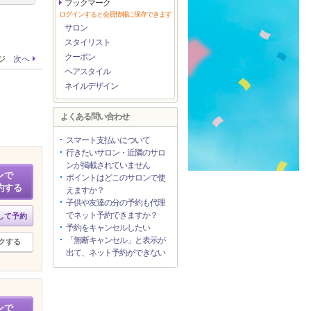
ブックマーク
ログインすると会員情報に保存できます
サロン
スタイリスト
クーポン
ージ
次へ
ヘアスタイル
ネイルデザイン
よくある問い合わせ
スマート支払いについて
行きたいサロン・近隣のサロ
ンが掲載されていません
ンで
ポイントはどこのサロンで使
約する
えますか？
子供や友達の分の予約も代理
でネット予約できますか？
して予約
予約をキャンセルしたい
「無断キャンセル」と表示が
クする
出て、ネット予約ができない
ンで