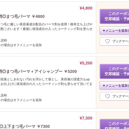
¥4,800
このクーポ
◎まつ毛パーマ ￥4800
空席確認・予
まつ毛に優しい美容液成分配合のパーマ剤を使用！根本立ち上げや
種類ございます！最後に保湿成分の入ったコーティング剤を塗らせ
メニューを追加
入店時
ブックマー
りの場合はオフメニューを追加
¥5,200
このクーポ
◎まつ毛パーマ＋アイシャンプー ￥5200
空席確認・予
段落としきれない汚れを浮かして落とし、美容液の浸透力もup
！お仕上げに保湿成分の入ったコーティング剤も塗らせて頂いてま
メニューを追加
入店時
ブックマー
りの場合はオフメニューを追加
¥7,300
このクーポ
上下まつ毛パーマ ￥7300
空席確認・予