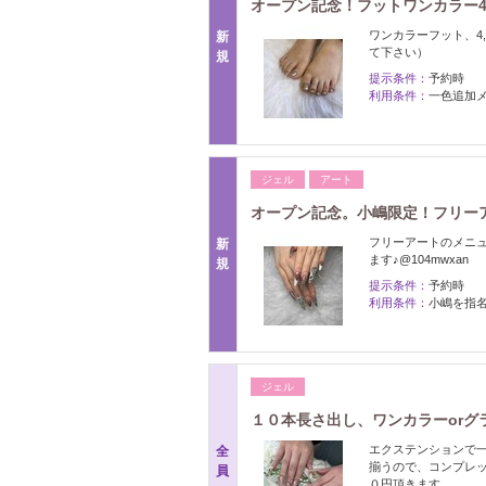
オープン記念！フットワンカラー4,
ワンカラーフット、4
新
て下さい）
規
提示条件：
予約時
利用条件：
一色追加
ジェル
アート
オープン記念。小嶋限定！フリーア
フリーアートのメニ
新
ます♪@104mwxan
規
提示条件：
予約時
利用条件：
小嶋を指
ジェル
１０本長さ出し、ワンカラーorグ
エクステンションで
全
揃うので、コンプレッ
員
０円頂きます。