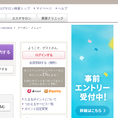
つげサロン検索トップ
マイページ
ヘルプ
ン
エステサロン
美容クリニック
il plus)
>
クーポン・メニュー
ようこそ、ゲストさん。
約する
ログインする
会員登録する（無料）
クする
ホットペッパービューティーなら
1%
ポイントが
たまる！
ためたポイントをつかっておとく
にサロンをネット予約！
たまるポイントについて
つかえるサービス一覧
ポイント設定変更