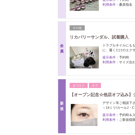
利用条件：
桑原指名
その他
リカバリーサンダル、試着購入
トラブルネイルにも
全
に、履くだけのエク
員
提示条件：
予約時
利用条件：
サイズ合
まつエク
オフ
【オープン記念☆他店オフ込み】シン
デザイン等ご相談下さい
新
～14ミリ/カールJ・C
規
提示条件：
予約時＆
利用条件：
ご新規様