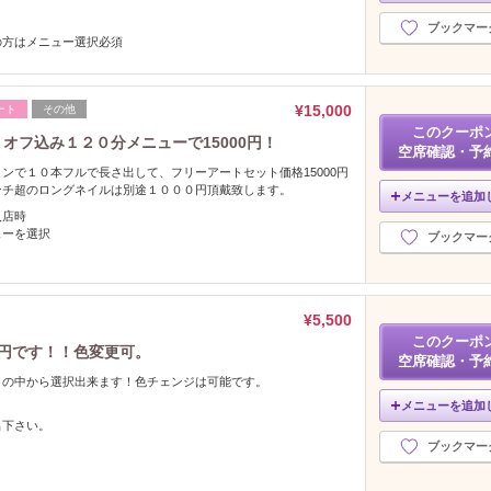
ブックマー
の方はメニュー選択必須
¥15,000
ート
その他
このクーポ
オフ込み１２０分メニューで15000円！
空席確認・予
ンで１０本フルで長さ出して、フリーアートセット価格15000円
ンチ超のロングネイルは別途１０００円頂戴致します。
メニューを追加
入店時
ューを選択
ブックマー
¥5,500
このクーポ
0円です！！色変更可。
空席確認・予
トの中から選択出来ます！色チェンジは可能です。
メニューを追加
名下さい。
ブックマー