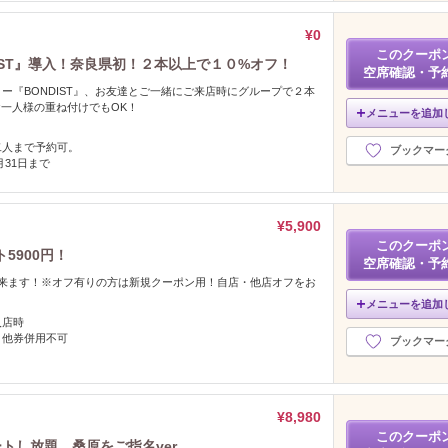
¥0
このクーポ
IST』導入！奈良県初！２本以上で１０%オフ！
空席確認・予
ー『BONDIST』、お友達とご一緒にご来店時にグループで２本
一人様の重ね付けでもOK！
メニューを追加
二人まで予約可。
ブックマー
2月31日まで
¥5,900
このクーポ
5900円！
空席確認・予
出来ます！※オフ有りの方は新規クーポン用！自店・他店オフをお
メニューを追加
入店時
・他券併用不可
ブックマー
¥8,980
このクーポ
トし放題 桑原をご指名ver