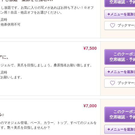
空席確認・予
トし放題です。お気に入りの写メがあればお持ち下さい！※オフ
ポン用！自店・他店オフをお選びください。
メニューを追加
入店時
・他券併用不可
ブックマー
¥7,500
このクーポ
アに。
空席確認・予
ナジェルで、美爪を目指しましょう。桑原指名お願い致します。
メニューを追加
入店時
択お願いします。
ブックマー
¥7,000
このクーポ
ル♪
空席確認・予
ルのマオジェル登場。ベース、カラー、トップ、すべてのジェルを
ます。艶々美爪を目指しませんか？
メニューを追加