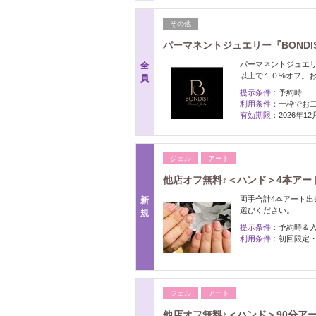
その他
パーマネントジュエリー『BOND
パーマネントジュエリ
全
以上で１０%オフ。お
員
提示条件：
予約時
利用条件：
一枠でお
有効期限：
2026年1
ジェル
アート
他店オフ無料♪＜ハンド＞4本アート
両手合計4本アート
新
選びください。
規
提示条件：
予約時＆
利用条件：
初回限定
ジェル
アート
他店オフ無料♪＜ハンド＞90分アー