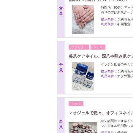
時間内（90分）アー
全
有りの方は新規クー
員
提示条件：
予約時＆
利用条件：
初回限定
ケアカラー
ジェル
美爪ケアネイル。深爪や噛み爪ケ
ケラチン配合のルミ
全
員
提示条件：
予約時＆
利用条件：
オフの選
ジェル
マオジェルで艶々、オフィスネイ
巷で話題のマオネイ
全
マオジェル使用致し
員
提示条件：
予約時