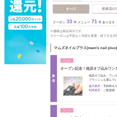
初来店の
すべて
33
71
クーポン
件 メニュー
件 あります
価格は税込表示です。
クーポンは予告なく内容を変更・終了する可
マムズネイルプラス(mam’s nail plu
ジェル
オープン記念！他店オフ込みワンカ
他店オフ込み、ワンカ
新
フラッシュも選んで
規
提示条件：
予約時＆
利用条件：
ご新規様
フット