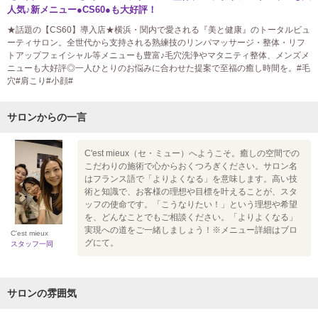
人気♪新メニュー●CS60●も大好評！
★話題の【CS60】導入店★横浜・関内で愛される『美と健康』のトータルビュ
ーティサロン。全世代から支持される熟練技のリンパマッサージ・整体・リフ
トアップフェイシャル等メニューも豊富♪毛穴洗浄やマタニティ整体、メンズメ
ニューも大好評◎一人ひとりのお悩みに合わせた提案で至福の癒し時間を。#毛
穴#肩こり#小顔#
サロンからの一言
C'est mieux（セ・ミュー）へようこそ。癒しの空間での
こだわりの施術で心からおくつろぎください。サロン名
はフランス語で「よりよくなる」を意味します。高い技
術と知識で、お客様の理想や目標を叶えることが、スタ
ッフの使命です。「こうなりたい！」という理想や希望
を、どんなことでもご相談ください。「よりよくなる」
実現への道をご一緒しましょう！※メニュー詳細はブロ
C'est mieux
グにて。
スタッフ一同
サロンの雰囲気