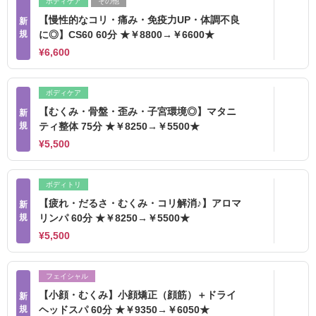
ボディケア
その他
【慢性的なコリ・痛み・免疫力UP・体調不良
新
規
に◎】CS60 60分 ★￥8800→￥6600★
¥6,600
ボディケア
【むくみ・骨盤・歪み・子宮環境◎】マタニ
新
規
ティ整体 75分 ★￥8250→￥5500★
¥5,500
ボディトリ
【疲れ・だるさ・むくみ・コリ解消♪】アロマ
新
規
リンパ 60分 ★￥8250→￥5500★
¥5,500
フェイシャル
【小顔・むくみ】小顔矯正（顔筋）＋ドライ
新
規
ヘッドスパ 60分 ★￥9350→￥6050★