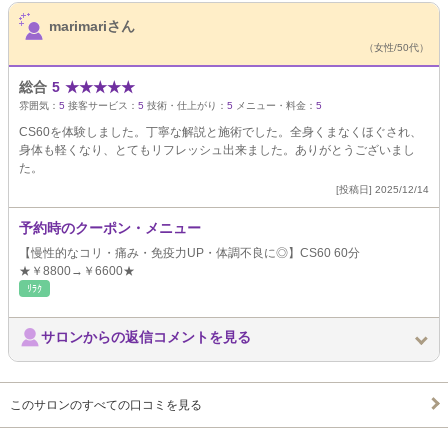
サロンPick Up
marimariさん
（女性/50代）
総合
5
★
★
★
★
★
雰囲気：
5
接客サービス：
5
技術・仕上がり：
5
メニュー・料金：
5
CS60を体験しました。丁寧な解説と施術でした。全身くまなくほぐされ、
身体も軽くなり、とてもリフレッシュ出来ました。ありがとうございまし
た。
[投稿日] 2025/12/14
予約時のクーポン・メニュー
【慢性的なコリ・痛み・免疫力UP・体調不良に◎】CS60 60分
★￥8800→￥6600★
ﾘﾗｸ
サロンからの返信コメントを見る
このサロンのすべての口コミを見る