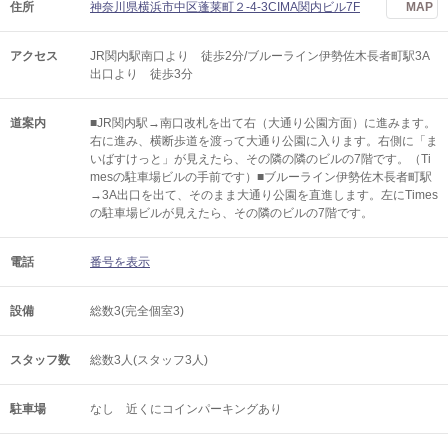
住所
神奈川県横浜市中区蓬莱町２-4-3CIMA関内ビル7F
MAP
アクセス
JR関内駅南口より 徒歩2分/ブルーライン伊勢佐木長者町駅3A
出口より 徒歩3分
道案内
■JR関内駅→南口改札を出て右（大通り公園方面）に進みます。
右に進み、横断歩道を渡って大通り公園に入ります。右側に「ま
いばすけっと」が見えたら、その隣の隣のビルの7階です。（Ti
mesの駐車場ビルの手前です）■ブルーライン伊勢佐木長者町駅
→3A出口を出て、そのまま大通り公園を直進します。左にTimes
の駐車場ビルが見えたら、その隣のビルの7階です。
電話
番号を表示
設備
総数3(完全個室3)
スタッフ数
総数3人(スタッフ3人)
駐車場
なし 近くにコインパーキングあり