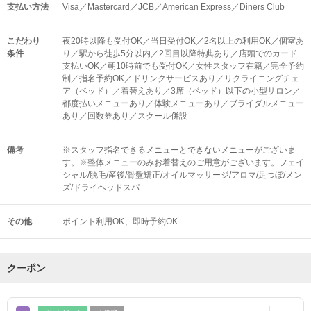
支払い方法
Visa／Mastercard／JCB／American Express／Diners Club
こだわり
夜20時以降も受付OK／当日受付OK／2名以上の利用OK／個室あ
条件
り／駅から徒歩5分以内／2回目以降特典あり／店頭でのカード
支払いOK／朝10時前でも受付OK／女性スタッフ在籍／完全予約
制／指名予約OK／ドリンクサービスあり／リクライニングチェ
ア（ベッド）／着替えあり／3席（ベッド）以下の小型サロン／
都度払いメニューあり／体験メニューあり／ブライダルメニュー
あり／回数券あり／スクール併設
備考
※スタッフ指名できるメニューとできないメニューがございま
す。※整体メニューのみお着替えのご用意がございます。フェイ
シャル/脱毛/産後/骨盤矯正/オイルマッサージ/アロマ/足つぼ/メン
ズ/ドライヘッドスパ
その他
ポイント利用OK
即時予約OK
クーポン