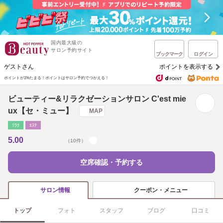
国内最大級の
サロン予約サイト
ブックマーク
ログイン
ゲストさん
ポイントを表示する
ポイントが1%たまる！
ポイントはサロン予約でつかえる！
ビューティー&リラクゼーションサロン C'est mie
ux【セ・ミュー】
MAP
ﾘﾗｸ
ｴｽﾃ
5.00
（10件）
空席確認・予約する
クーポン・メニュー
サロン情報
トップ
フォト
スタッフ
ブログ
口コミ