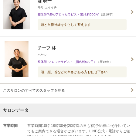
森 映一
モリ エイイチ
整体師/AEAJアロマセラピスト(指名料500円)
（歴16年）
頭と自律神経をやさしく整えます
チーフ 林
ハヤシ
整体師 /アロマセラピスト（指名料500円）
（歴15年）
頭、顔、首などの辛さがある方お任せ下さい！
このサロンのすべてのスタッフを見る
サロンデータ
営業時間
営業時間10時-19時30分(20時迄の日も有)予約欄に×が付いてい
てもご案内できる場合がございます。LINE公式・電話からご確