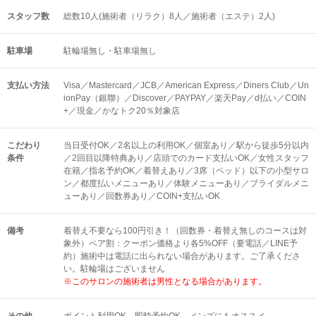
スタッフ数
総数10人(施術者（リラク）8人／施術者（エステ）2人)
駐車場
駐輪場無し・駐車場無し
支払い方法
Visa／Mastercard／JCB／American Express／Diners Club／Un
ionPay（銀聯）／Discover／PAYPAY／楽天Pay／d払い／COIN
+／現金／かなトク20％対象店
こだわり
当日受付OK／2名以上の利用OK／個室あり／駅から徒歩5分以内
条件
／2回目以降特典あり／店頭でのカード支払いOK／女性スタッフ
在籍／指名予約OK／着替えあり／3席（ベッド）以下の小型サロ
ン／都度払いメニューあり／体験メニューあり／ブライダルメニ
ューあり／回数券あり／COIN+支払いOK
備考
着替え不要なら100円引き！（回数券・着替え無しのコースは対
象外）ペア割：クーポン価格より各5%OFF（要電話／LINE予
約）施術中は電話に出られない場合があります。ご了承くださ
い。駐輪場はございません
※このサロンの施術者は男性となる場合があります。