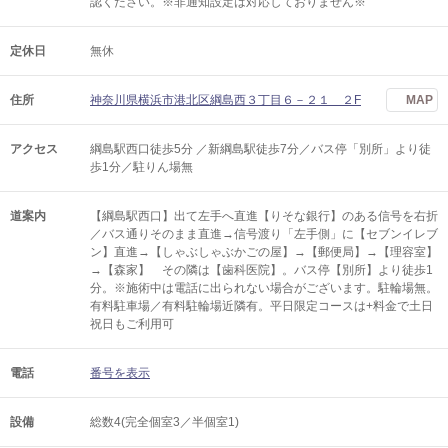
認ください。※非通知設定は対応しておりません※
定休日
無休
住所
神奈川県横浜市港北区綱島西３丁目６－２１ ２F
MAP
アクセス
綱島駅西口徒歩5分 ／新綱島駅徒歩7分／バス停「別所」より徒
歩1分／駐りん場無
道案内
【綱島駅西口】出て左手へ直進【りそな銀行】のある信号を右折
／バス通りそのまま直進→信号渡り「左手側」に【セブンイレブ
ン】直進→【しゃぶしゃぶかごの屋】→【郵便局】→【理容室】
→【森家】 その隣は【歯科医院】。バス停【別所】より徒歩1
分。※施術中は電話に出られない場合がございます。駐輪場無。
有料駐車場／有料駐輪場近隣有。平日限定コースは+料金で土日
祝日もご利用可
電話
番号を表示
設備
総数4(完全個室3／半個室1)