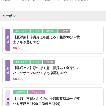
その他
ポイント利用OK
即時予約OK
メンズにもオススメ
クーポン
ボディケア
ヘッド
骨盤矯正
その他
【夏対策】冷房冷えを整える｜整体30分＋黄
新
規
土よもぎ蒸し30分
¥6,600
ボディトリ
ヘッド
その他
【睡眠ケア】頭つぼ＋肩・腰揉み＋全身リン
新
規
パマッサージ50分＋よもぎ蒸し30分
¥8,800
小顔矯正
ブライダル
【小顔】不眠とむくみに小顔調整◎30分で変
全
員
化を実感￥4800(ご新規￥4200)