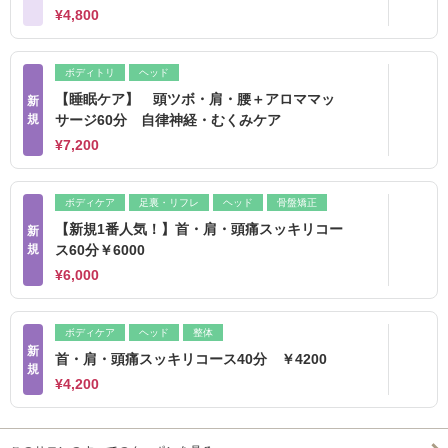
¥4,800
ボディトリ
ヘッド
【睡眠ケア】 頭ツボ・肩・腰＋アロママッ
新
規
サージ60分 自律神経・むくみケア
¥7,200
ボディケア
足裏・リフレ
ヘッド
骨盤矯正
【新規1番人気！】首・肩・頭痛スッキリコー
新
規
ス60分￥6000
¥6,000
ボディケア
ヘッド
整体
新
首・肩・頭痛スッキリコース40分 ￥4200
規
¥4,200