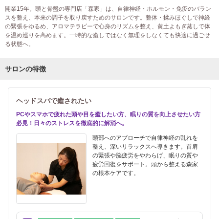
開業15年。頭と骨盤の専門店「森家」は、自律神経・ホルモン・免疫のバラン
スを整え、本来の調子を取り戻すためのサロンです。整体・揉みほぐしで神経
の緊張をゆるめ、アロマテラピーで心身のリズムを整え、黄土よもぎ蒸しで体
を温め巡りを高めます。一時的な癒しではなく無理をしなくても快適に過ごせ
る状態へ。
サロンの特徴
ヘッドスパで癒されたい
PCやスマホで疲れた頭や目を癒したい方、眠りの質を向上させたい方
必見！日々のストレスを徹底的に解消へ。
頭部へのアプローチで自律神経の乱れを
整え、深いリラックスへ導きます。首肩
の緊張や脳疲労をやわらげ、眠りの質や
疲労回復をサポート。頭から整える森家
の根本ケアです。