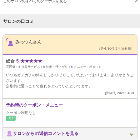
このサロンのすべてのクーポンを見る
サロンの口コミ
サロンPick Up
みっつんさん
（男性/30代後半/会社員）
総合
5
★
★
★
★
★
雰囲気：
5
接客サービス：
5
技術・仕上がり：
5
メニュー・料金：
5
いつもガチガチの体をしっかりほぐしていただいております。ありがとうご
ざいます。
定期的に通うことで疲れをとっていただいてます。
[投稿日] 2026/04/19
予約時のクーポン・メニュー
クーポン利用なし
ﾘﾗｸ
サロンからの返信コメントを見る