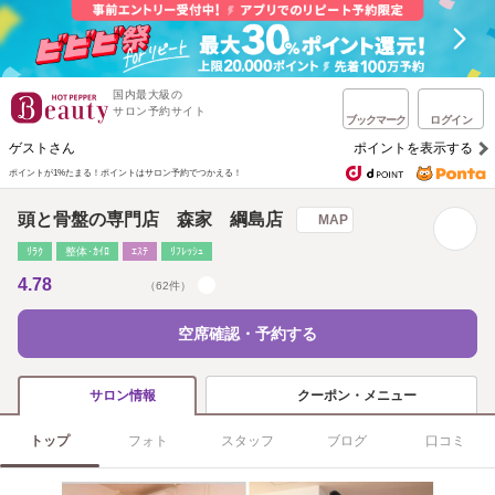
国内最大級の
サロン予約サイト
ブックマーク
ログイン
ゲストさん
ポイントを表示する
ポイントが1%たまる！
ポイントはサロン予約でつかえる！
頭と骨盤の専門店 森家 綱島店
MAP
ﾘﾗｸ
整体･ｶｲﾛ
ｴｽﾃ
ﾘﾌﾚｯｼｭ
4.78
（62件）
空席確認・予約する
クーポン・メニュー
サロン情報
トップ
フォト
スタッフ
ブログ
口コミ