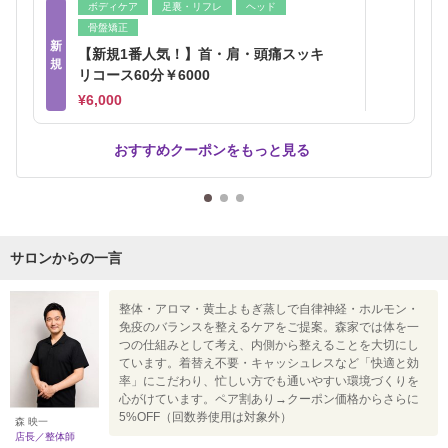
ボディケア
足裏・リフレ
ヘッド
骨盤矯正
新
【新規1番人気！】首・肩・頭痛スッキ
規
リコース60分￥6000
¥6,000
おすすめクーポンをもっと見る
サロンからの一言
整体・アロマ・黄土よもぎ蒸しで自律神経・ホルモン・
免疫のバランスを整えるケアをご提案。森家では体を一
つの仕組みとして考え、内側から整えることを大切にし
ています。着替え不要・キャッシュレスなど「快適と効
率」にこだわり、忙しい方でも通いやすい環境づくりを
心がけています。ペア割あり→クーポン価格からさらに
5%OFF（回数券使用は対象外）
森 映一
店長／整体師