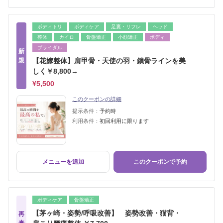
ボディトリ
ボディケア
足裏・リフレ
ヘッド
整体
カイロ
骨盤矯正
小顔矯正
ボディ
ブライダル
新
規
【花嫁整体】肩甲骨・天使の羽・鎖骨ラインを美
しく￥8,800→
¥5,500
このクーポンの詳細
提示条件：
予約時
利用条件：
初回利用に限ります
メニューを追加
このクーポンで予約
ボディケア
骨盤矯正
【茅ヶ崎・姿勢/呼吸改善】 姿勢改善・猫背・
再