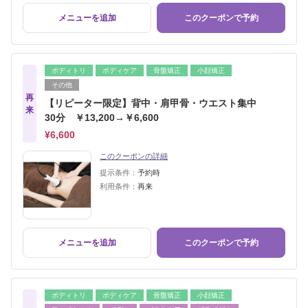
メニューを追加
このクーポンで予約
ボディトリ
ボディケア
骨盤矯正
小顔矯正
その他
再
【リピーター限定】背中・肩甲骨・ウエスト集中
来
30分 ￥13,200→￥6,600
¥6,600
このクーポンの詳細
提示条件：
予約時
利用条件：
再来
メニューを追加
このクーポンで予約
ボディトリ
ボディケア
骨盤矯正
小顔矯正