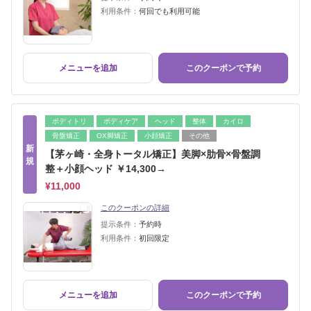
利用条件：
何回でも利用可能
メニューを追加
このクーポンで予約
ボディトリ
ボディケア
ヘッド
整体
カイロ
骨盤矯正
OX脚矯正
小顔矯正
その他
新
【茅ヶ崎・全身トータル矯正】美脚×肋骨×骨盤調
規
整＋小顔ヘッド ￥14,300→
¥11,000
このクーポンの詳細
提示条件：
予約時
利用条件：
初回限定
メニューを追加
このクーポンで予約