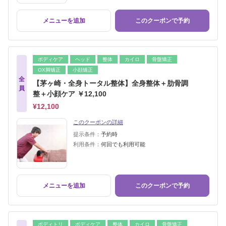
メニューを追加
このクーポンで予約
ボディケア
ヘッド
整体
カイロ
骨盤矯正
OX脚矯正
小顔矯正
全
【茅ヶ崎・全身トータル整体】全身整体＋肋骨調
員
整＋小顔ケア ￥12,100
¥12,100
このクーポンの詳細
提示条件：
予約時
利用条件：
何回でも利用可能
メニューを追加
このクーポンで予約
ボディトリ
ボディケア
整体
カイロ
骨盤矯正