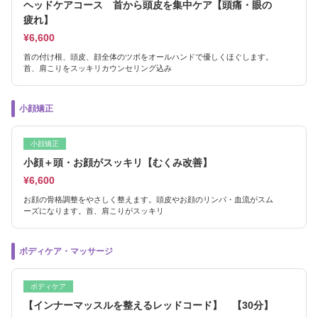
ヘッドケアコース 首から頭皮を集中ケア【頭痛・眼の
疲れ】
¥6,600
首の付け根、頭皮、顔全体のツボをオールハンドで優しくほぐします。
首、肩こりをスッキリカウンセリング込み
小顔矯正
小顔矯正
小顔＋頭・お顔がスッキリ【むくみ改善】
¥6,600
お顔の骨格調整をやさしく整えます。頭皮やお顔のリンパ・血流がスム
ーズになります。首、肩こりがスッキリ
ボディケア・マッサージ
ボディケア
【インナーマッスルを整えるレッドコード】 【30分】