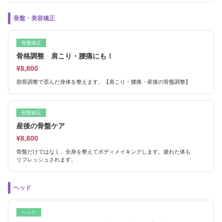
骨盤・美容矯正
骨盤矯正
骨格調整 肩こり・腰痛にも！
¥8,800
肋骨調整で歪んだ身体を整えます。【肩こり・腰痛・産後の骨盤調整】
骨盤矯正
産後の骨盤ケア
¥8,800
骨盤だけではなく、全身を整えてボディメイキングします。疲れた体も
リフレッシュされます。
ヘッド
ヘッド