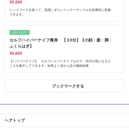
¥5,500
レッドコードを使って、意識しずらいインナーマッスルを効果的に刺激
できます。
ボディケア
セルフハイパーナイフ痩身 【３0分】【小顔・腹・脚・
ふくらはぎ】
¥6,600
【ハイパーナイフ】 セルフハイパーナイフなので、自分の気になると
ころを集中してできます。効率よく首から足の燃焼効果
ブックマークする
ヘアトップ