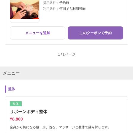
提示条件：
予約時
利用条件：
何回でも利用可能
メニューを追加
このクーポンで予約
1 / 1ページ
メニュー
整体
整体
リボーンボディ整体
¥8,800
全身から気になる腰、肩、首を、マッサージと整体で揉み解します。