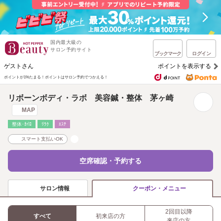
国内最大級の
サロン予約サイト
ブックマーク
ログイン
ゲストさん
ポイントを表示する
ポイントが1%たまる！
ポイントはサロン予約でつかえる！
リボーンボディ・ラボ 美容鍼・整体 茅ヶ崎
MAP
整体･ｶｲﾛ
ﾘﾗｸ
ｴｽﾃ
スマート支払いOK
空席確認・予約する
サロン情報
クーポン・メニュー
2回目以降
すべて
初来店の方
来店の方