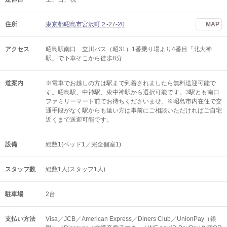
住所
東京都昭島市宮沢町２-27-20
MAP
アクセス
昭島駅南口 立川バス（昭31）1番乗り場より4番目「北大神
駅」で下車そこから徒歩8分
道案内
※電車でお越しの方は駅まで到着されましたら無料送迎可能で
す。昭島駅、中神駅、東中神駅から選択可能です。3駅とも南口
ファミリーマート前でお待ちくださいませ。※昭島市内在住で交
通手段がなく駅からも遠い方は事前にご相談いただければご自宅
近くまで送迎可能です。
設備
総数1(ベッド1／完全個室1)
スタッフ数
総数1人(スタッフ1人)
駐車場
2台
支払い方法
Visa／JCB／American Express／Diners Club／UnionPay（銀