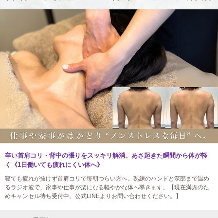
辛い首肩コリ・背中の張りをスッキリ解消。あさ起きた瞬間から体が軽
く《1日働いても疲れにくい体へ》
寝ても疲れが抜けず首肩コリで毎朝つらい方へ。熟練のハンドと深部まで温め
るラジオ波で、家事や仕事が楽になる軽やかな体へ導きます。【現在満席のた
めキャンセル待ち受付中。公式LINEよりお問い合わせください。】