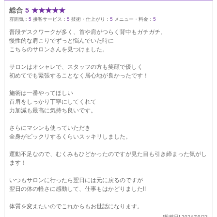
総合
5
★
★
★
★
★
雰囲気：
5
接客サービス：
5
技術・仕上がり：
5
メニュー・料金：
5
普段デスクワークが多く、首や肩がつらく背中もガチガチ。
慢性的な肩こりでずっと悩んでいた時に
こちらのサロンさんを見つけました。
サロンはオシャレで、スタッフの方も笑顔で優しく
初めてでも緊張することなく居心地が良かったです！
施術は一番やってほしい
首肩をしっかり丁寧にしてくれて
力加減も最高に気持ち良いです。
さらにマシンも使っていただき
全身がビックリするくらいスッキリしました。
運動不足なので、むくみもひどかったのですが見た目も引き締まった気がし
ます！
いつもサロンに行ったら翌日には元に戻るのですが
翌日の体の軽さに感動して、仕事もはかどりました!!
体質を変えたいのでこれからもお世話になります。
[投稿日] 2024/09/23