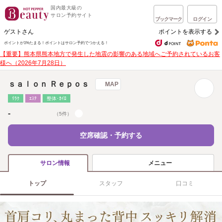
国内最大級の
サロン予約サイト
ブックマーク
ログイン
ゲストさん
ポイントを表示する
ポイントが1%たまる！
ポイントはサロン予約でつかえる！
【重要】熊本県熊本地方で発生した地震の影響のある地域へご予約されているお客
様へ（2026年7月28日）
ｓａｌｏｎ Ｒｅｐｏｓ
MAP
ﾘﾗｸ
ｴｽﾃ
整体･ｶｲﾛ
-
（5件）
空席確認・予約する
メニュー
サロン情報
トップ
スタッフ
口コミ