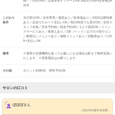
聯）／Discover／交通系電子マネー,LINE pay,iD,PayPay,各種QR
決済
こだわり
当日受付OK／女性専用／個室あり／駐車場あり／2回目以降特典
条件
あり／店頭でのカード支払いOK／朝10時前でも受付OK／女性ス
タッフ在籍／完全予約制／指名予約OK／1人で貸切OK／ドリン
クサービスあり／着替えあり／3席（ベッド）以下の小型サロン
／都度払いメニューあり／体験メニューあり／回数券あり／COI
N+支払いOK
備考
※電車や交通機関を使ってお越しになる場合は駅まで無料送迎い
たします。※営業電話はお断りします。
その他
ポイント利用OK
即時予約OK
サロンの口コミ
サロンPick Up
ぽぽぽさん
（女性/30代後半/自営業）