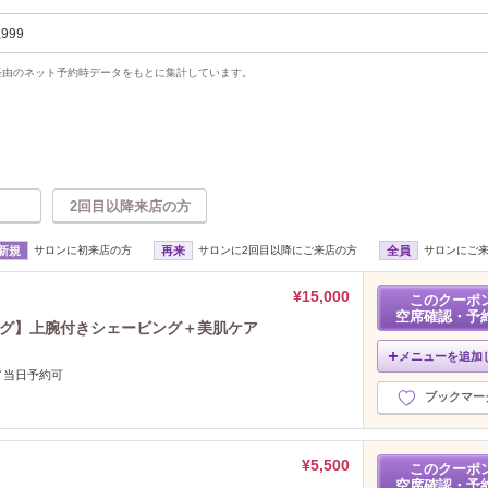
,999
uty経由のネット予約時データをもとに集計しています。
2回目以降来店の方
新規
サロンに初来店の方
再来
サロンに2回目以降にご来店の方
全員
サロンにご
¥15,000
このクーポ
空席確認・予
ング】上腕付きシェービング＋美肌ケア
メニューを追加
／当日予約可
ブックマー
¥5,500
このクーポ
空席確認・予