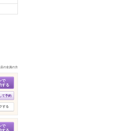
来店の全員の方
ンで
約する
して予約
クする
ンで
約する