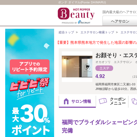
ポンテ ダイマル(Ponte DAIMARU)
国内最大級のヘアサロ
ヘアサロン
総合トップ
>
エステサロン検索トップ
>
エステサロ
【重要】熊本県熊本地方で発生した地震の影響のあ
お顔そり・エステサ
オカオソリ エステサロン 
4.92
（2
福岡県福岡市東区二又瀬1-33
JR柚須駅から徒歩10分。西
クーポン
サロン情報
メニュー
福岡でブライダルシェービン
完備