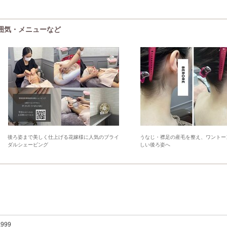
の雰囲気・メニューなど
後ろ姿まで美しく仕上げる花嫁様に人気のブライ
うなじ・襟足の産毛を整え、ワントー
ダルシェービング
しい後ろ姿へ
,999