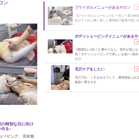
ロン
ブライダルメニューがあるサロン
【ブライダルシェービング】一生に一度の特
向けて☆白く輝く美しい透明肌で最高の思い出
ボディシェービングメニューがあるサ
【都度払いOK！】襟やうなじ、背中が気にな
見！ボディシェービングで美しいお肌へ♪初め
も◎
毛穴ケアをしたい
毛穴汚れ・くすみをオフして、透明感あふれ
素肌へ導きます
度の特別な日に向け
出を♪
ェービング。 完全個