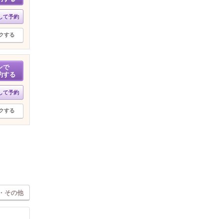
して予約
クする
ンで
約する
して予約
クする
・その他