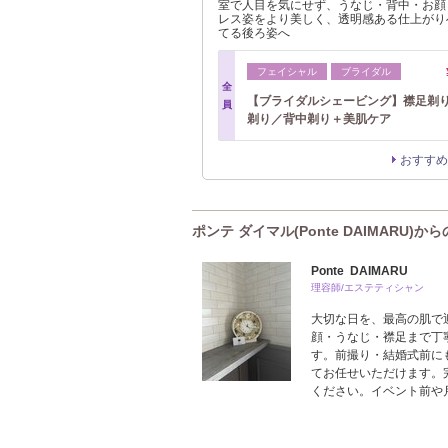
室で人目を気にせず、うなじ・背中・お顔
レス姿をより美しく、透明感ある仕上がり
てる後ろ姿へ
フェイシャル
ブライダル
全
【ブライダルシェービング】襟足剃
員
剃り／背中剃り＋美肌ケア
おすすめ
ポンテ ダイマル(Ponte DAIMARU)か
Ponte DAIMARU
理容師/エステティシャン
大切な日を、最高の肌で
顔・うなじ・襟足まで丁
す。前撮り・結婚式前に
てお任せいただけます。
ください。イベント前や