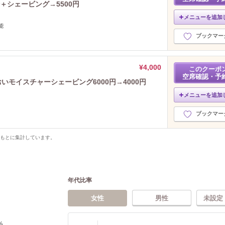
＋シェービング→5500円
メニューを追加
能
ブックマー
¥4,000
このクーポ
空席確認・予
おいモイスチャーシェービング6000円→4000円
メニューを追加
ブックマー
をもとに集計しています。
年代比率
女性
男性
未設定
%