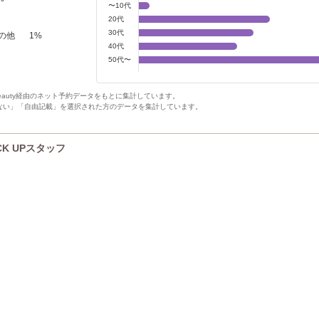
〜10代
20代
30代
の他
1
%
40代
50代〜
Beauty経由のネット予約データをもとに集計しています。
ない」「自由記載」を選択された方のデータを集計しています。
ICK UPスタッフ