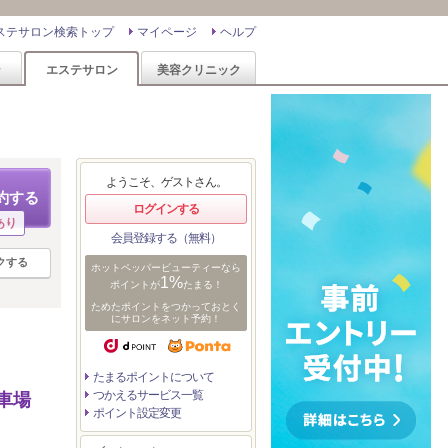
ステサロン検索トップ
マイページ
ヘルプ
ン
エステサロン
美容クリニック
ようこそ、ゲストさん。
約する
ログインする
あり
会員登録する（無料）
クする
ホットペッパービューティーなら
1%
ポイントが
たまる！
ためたポイントをつかっておとく
にサロンをネット予約！
たまるポイントについて
つかえるサービス一覧
車場
ポイント設定変更