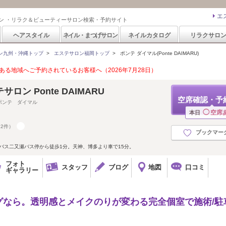
エ
ン ・リラク＆ビューティーサロン検索・予約サイト
ヘアスタイル
ネイル・まつげサロン
ネイルカタログ
リラクサロ
ン九州・沖縄トップ
>
エステサロン福岡トップ
>
ポンテ ダイマル(Ponte DAIMARU)
る地域へご予約されているお客様へ（2026年7月28日）
ロン Ponte DAIMARU
空席確認・予
ポンテ ダイマル
◯
空席
本日
12件）
ブックマー
鉄バス二又瀬バス停から徒歩1分。天神、博多より車で15分。
フォト
スタッフ
ブログ
地図
口コミ
ギャラリー
グなら。透明感とメイクのりが変わる完全個室で施術/駐