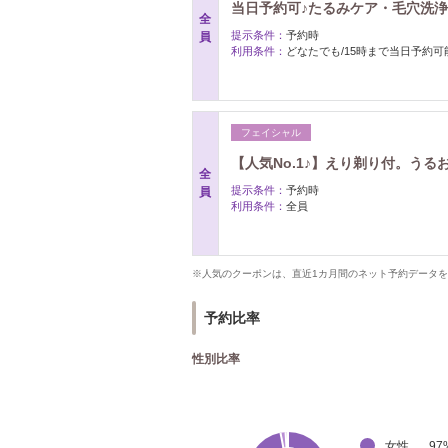
当日予約可♪たるみケア・毛穴洗浄
全
提示条件：
予約時
員
利用条件：
どなたでも/15時まで当日予約可
フェイシャル
【人気No.1♪】えり剃り付。うる
全
提示条件：
予約時
員
利用条件：
全員
※人気のクーポンは、直近1カ月間のネット予約データ
予約比率
性別比率
女性
97