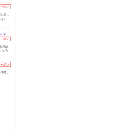
クーポン
別な日に
を♪
ロン
クーポン
る方必
ての方
クーポン
る明るい