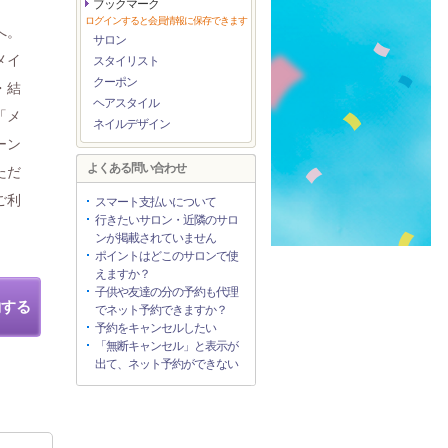
ブックマーク
ログインすると会員情報に保存できます
へ。
サロン
メイ
スタイリスト
クーポン
・結
ヘアスタイル
「メ
ネイルデザイン
ーン
よくある問い合わせ
ただ
ご利
スマート支払いについて
行きたいサロン・近隣のサロ
ンが掲載されていません
ポイントはどこのサロンで使
えますか？
子供や友達の分の予約も代理
約する
でネット予約できますか？
予約をキャンセルしたい
「無断キャンセル」と表示が
出て、ネット予約ができない