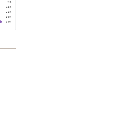
2%
24%
21%
18%
34%