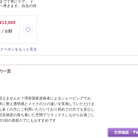
まで丁寧にケア。 ド
へ導きます。自信の持
¥13,000
り／お顔
クーポンをもっと見る
らの一言
迎えませんか？理容国家資格者によるシェービングでお
寧に整え透明感とメイクのりの違いを実感していただけま
も多くの方にご利用いただいており初めての方でも安心し
完全個室の落ち着いた空間でリラックスしながらお過ごし
月1回の美肌ケアにもおすすめです
空席確認・予