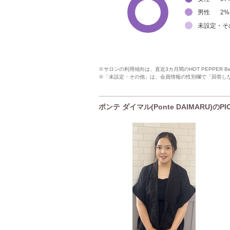
男性
2
%
未設定・そ
※サロンの利用傾向は、直近3カ月間のHOT PEPPER 
※「未設定・その他」は、会員情報の性別欄で「回答し
ポンテ ダイマル(Ponte DAIMARU)のP