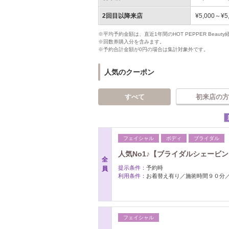
2回目以降来店
¥5,000～¥5
※平均予約金額は、直近1年間のHOT PEPPER Bea
※回数券購入分を含みます。
※予約合計金額が0円の場合は集計対象外です。
人気のクーポン
すべて
初来店の方
フェイシャル
ボディ
ブライダル
人気No1♪【ブライダルシェービ
全
提示条件：
予約時
員
利用条件：
お着替え有り／施術時間９０分
フェイシャル