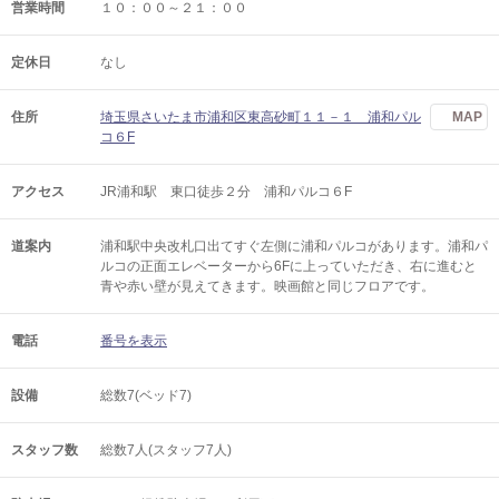
営業時間
１０：００～２１：００
定休日
なし
住所
埼玉県さいたま市浦和区東高砂町１１－１ 浦和パル
MAP
コ６F
アクセス
JR浦和駅 東口徒歩２分 浦和パルコ６F
道案内
浦和駅中央改札口出てすぐ左側に浦和パルコがあります。浦和パ
ルコの正面エレベーターから6Fに上っていただき、右に進むと
青や赤い壁が見えてきます。映画館と同じフロアです。
電話
番号を表示
設備
総数7(ベッド7)
スタッフ数
総数7人(スタッフ7人)