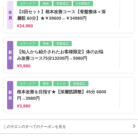
ボディケア
整体
骨盤矯正
OX脚矯正
【3回セット】根本改善コース【骨盤整体＋深
全
員
層筋 60分】★￥39600→￥34980円
¥34,980
ボディケア
整体
骨盤矯正
【知人から紹介されたお客様限定】体のお悩
新
規
み改善コース75分13200円→5980円
¥5,980
ボディケア
整体
カイロ
骨盤矯正
根本改善を目指す★【深層筋調整】45分 6600
新
規
円→3980円
¥3,980
このサロンのすべてのクーポンを見る