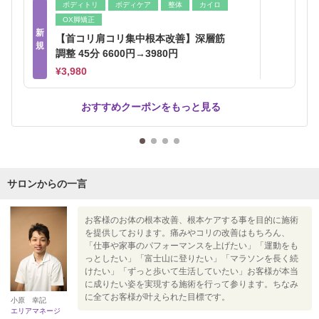
ボディトリ
ボディケア
整体
カイロ
OX脚矯正
新
【首コリ肩コリ集中根本改善】深層筋
規
調整 45分 6600円→3980円
¥3,980
おすすめクーポンをもっと見る
サロンからの一言
お客様のお体の根本改善、根本ケアする事を目的に施術
を提供しております。痛みやコリの改善はもちろん、
「仕事や家事のパフォーマンスを上げたい」「運動をも
っとしたい」「富士山に登りたい」「マラソンを長く続
けたい」「ずっと歩いて生活していたい」お客様が本当
に成りたい姿を実現する施術を行って参ります。ちなみ
に全てお客様が叶えられた目標です。
小原 幸記
エリアマネージ