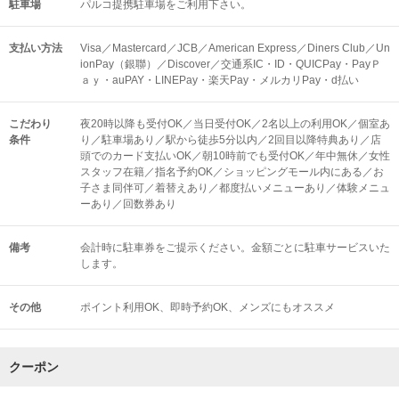
駐車場
パルコ提携駐車場をご利用下さい。
支払い方法
Visa／Mastercard／JCB／American Express／Diners Club／Un
ionPay（銀聯）／Discover／交通系IC・ID・QUICPay・PayＰ
ａｙ・auPAY・LINEPay・楽天Pay・メルカリPay・d払い
こだわり
夜20時以降も受付OK／当日受付OK／2名以上の利用OK／個室あ
条件
り／駐車場あり／駅から徒歩5分以内／2回目以降特典あり／店
頭でのカード支払いOK／朝10時前でも受付OK／年中無休／女性
スタッフ在籍／指名予約OK／ショッピングモール内にある／お
子さま同伴可／着替えあり／都度払いメニューあり／体験メニュ
ーあり／回数券あり
備考
会計時に駐車券をご提示ください。金額ごとに駐車サービスいた
します。
その他
ポイント利用OK
即時予約OK
メンズにもオススメ
クーポン