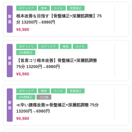
ボディケア
整体
カイロ
骨盤矯正
根本改善を目指す【骨盤矯正+深層筋調整】75
新
規
分 13200円→6980円
¥6,980
ボディトリ
ボディケア
整体
カイロ
OX脚矯正
新
【首肩コリ根本改善】骨盤矯正+深層筋調整
規
75分 13200円→6980円
¥6,980
ボディケア
整体
カイロ
骨盤矯正
OX脚矯正
その他
新
≪辛い腰痛改善≫骨盤矯正+深層筋調整 75分
規
13200円→6980円
¥6,980