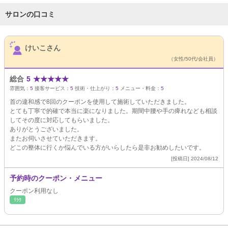
サロンの口コミ
サロンPick Up
けいこさん
（女性/50代/会社員）
総合
5
★
★
★
★
★
雰囲気：
5
接客サービス：
5
技術・仕上がり：
5
メニュー・料金：
5
首の違和感で8回のクーポンを使用して施術していただきました。
とても丁寧で的確で本当に楽になりました。期間中腰や手の痺れなども相談
してその度に対応してもらいました。
ありがとうございました。
またお伺いさせていただきます。
どこの整体に行くか悩んでいる方がいらしたら是非お勧めしたいです。
[投稿日] 2024/08/12
予約時のクーポン・メニュー
クーポン利用なし
ﾘﾗｸ