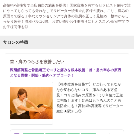
高技術×高接客で当店独自の施術を提供！国家資格を有するセラピスト在籍で誰
にやってもらっても外れなしでリピーター続出☆お客様の疲れ、こり、痛みの
原因まで探る丁寧なカウンセリングで身体の状態を正しく見極め、根本からし
っかり改善！浦和パルコ6階、お買い物やお仕事帰りにもオススメ♪個室空間で
お子様同伴も◎
サロンの特徴
首・肩のつらさを改善したい
深層筋調整と骨盤矯正でコリと痛みを根本改善！首・肩の辛さの原因
となる骨盤・関節・筋肉へアプローチ！
【根本改善を目指す】どこ行ってもなか
なか変わらないコリ、痛みのある方必
見！コリと痛みの原因を1ミリ単位で正確
に判断します！効果はもちろんのこと再
発防止にも！高技術×高接客でリピーター
続出★駅チカ◎