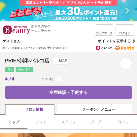
国内最大級の
サロン予約サイト
ブックマーク
ログイン
ゲストさん
ポイントを表示する
ポイントが1%たまる！
ポイントはサロン予約でつかえる！
PRIES浦和パルコ店
MAP
ﾘﾗｸ
整体･ｶｲﾛ
4.74
（136件）
空席確認・予約する
クーポン・メニュー
サロン情報
トップ
フォト
スタッフ
ブログ
口コミ