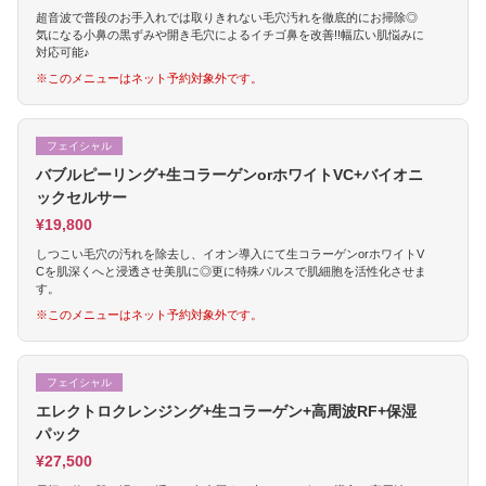
超音波で普段のお手入れでは取りきれない毛穴汚れを徹底的にお掃除◎
気になる小鼻の黒ずみや開き毛穴によるイチゴ鼻を改善!!幅広い肌悩みに
対応可能♪
※このメニューはネット予約対象外です。
フェイシャル
バブルピーリング+生コラーゲンorホワイトVC+バイオニ
ックセルサー
¥19,800
しつこい毛穴の汚れを除去し、イオン導入にて生コラーゲンorホワイトV
Cを肌深くへと浸透させ美肌に◎更に特殊パルスで肌細胞を活性化させま
す。
※このメニューはネット予約対象外です。
フェイシャル
エレクトロクレンジング+生コラーゲン+高周波RF+保湿
パック
¥27,500