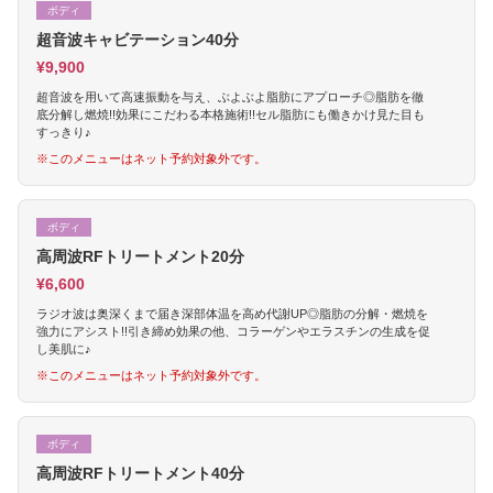
ボディ
超音波キャビテーション40分
¥9,900
超音波を用いて高速振動を与え、ぶよぶよ脂肪にアプローチ◎脂肪を徹
底分解し燃焼!!効果にこだわる本格施術!!セル脂肪にも働きかけ見た目も
すっきり♪
※このメニューはネット予約対象外です。
ボディ
高周波RFトリートメント20分
¥6,600
ラジオ波は奥深くまで届き深部体温を高め代謝UP◎脂肪の分解・燃焼を
強力にアシスト!!引き締め効果の他、コラーゲンやエラスチンの生成を促
し美肌に♪
※このメニューはネット予約対象外です。
ボディ
高周波RFトリートメント40分