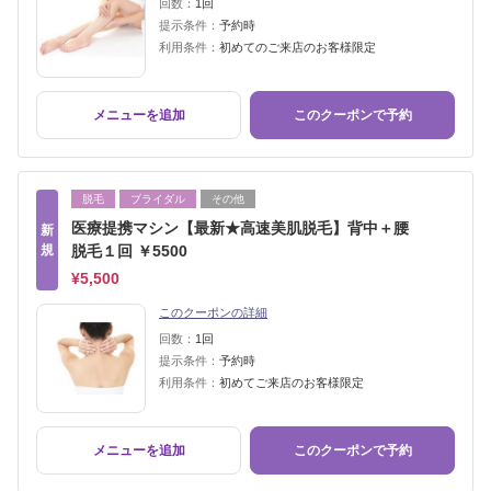
回数：
1回
提示条件：
予約時
利用条件：
初めてのご来店のお客様限定
メニューを追加
このクーポンで予約
脱毛
ブライダル
その他
医療提携マシン【最新★高速美肌脱毛】背中＋腰
新
規
脱毛１回 ￥5500
¥5,500
このクーポンの詳細
回数：
1回
提示条件：
予約時
利用条件：
初めてご来店のお客様限定
メニューを追加
このクーポンで予約