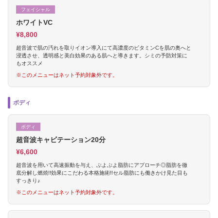
フェイシャル
ホワイトVC
¥8,800
超音波で肌の汚れを取りイオン導入にて高濃度のビタミンCを肌の奥へと
浸透させ、透明感と美白効果のある肌へと導きます。シミの予防対策に
もオススメ
※このメニューはネット予約対象外です。
ボディ
ボディ
超音波キャビテーション20分
¥6,600
超音波を用いて高速振動を与え、ぶよぶよ脂肪にアプローチ◎脂肪を徹
底分解し燃焼!!効果にこだわる本格施術!!セル脂肪にも働きかけ見た目も
すっきり♪
※このメニューはネット予約対象外です。