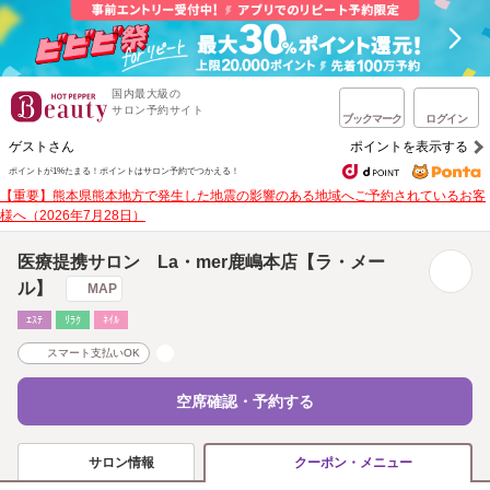
国内最大級の
サロン予約サイト
ブックマーク
ログイン
ゲストさん
ポイントを表示する
ポイントが1%たまる！
ポイントはサロン予約でつかえる！
【重要】熊本県熊本地方で発生した地震の影響のある地域へご予約されているお客
様へ（2026年7月28日）
医療提携サロン La・mer鹿嶋本店【ラ・メー
ル】
MAP
ｴｽﾃ
ﾘﾗｸ
ﾈｲﾙ
スマート支払いOK
空席確認・予約する
サロン情報
クーポン・メニュー