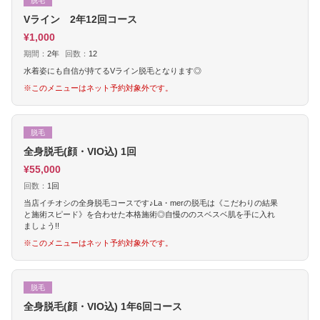
脱毛
Vライン 2年12回コース
¥1,000
期間：
2年
回数：
12
水着姿にも自信が持てるVライン脱毛となります◎
※このメニューはネット予約対象外です。
脱毛
全身脱毛(顔・VIO込) 1回
¥55,000
回数：
1回
当店イチオシの全身脱毛コースです♪La・merの脱毛は《こだわりの結果
と施術スピード》を合わせた本格施術◎自慢ののスベスベ肌を手に入れ
ましょう!!
※このメニューはネット予約対象外です。
脱毛
全身脱毛(顔・VIO込) 1年6回コース