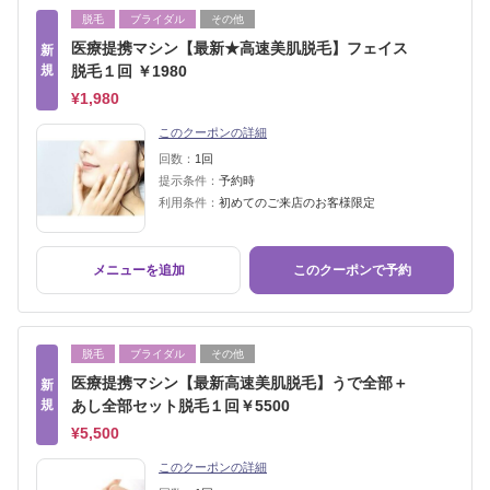
脱毛
ブライダル
その他
医療提携マシン【最新★高速美肌脱毛】フェイス
新
規
脱毛１回 ￥1980
¥1,980
このクーポンの詳細
回数：
1回
提示条件：
予約時
利用条件：
初めてのご来店のお客様限定
メニューを追加
このクーポンで予約
脱毛
ブライダル
その他
医療提携マシン【最新高速美肌脱毛】うで全部＋
新
規
あし全部セット脱毛１回￥5500
¥5,500
このクーポンの詳細