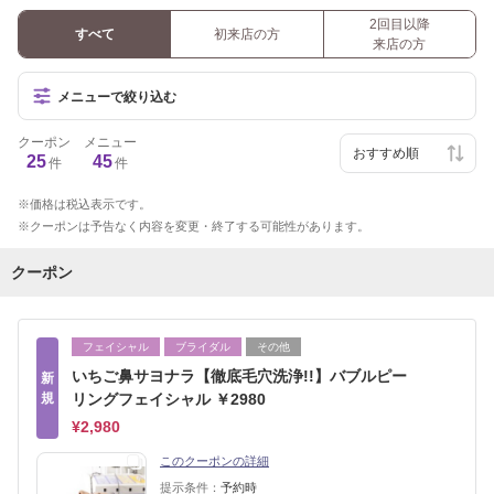
2回目以降
すべて
初来店の方
来店の方
メニューで絞り込む
クーポン
メニュー
25
45
件
件
価格は税込表示です。
クーポンは予告なく内容を変更・終了する可能性があります。
クーポン
フェイシャル
ブライダル
その他
いちご鼻サヨナラ【徹底毛穴洗浄!!】バブルピー
新
規
リングフェイシャル ￥2980
¥2,980
このクーポンの詳細
提示条件：
予約時