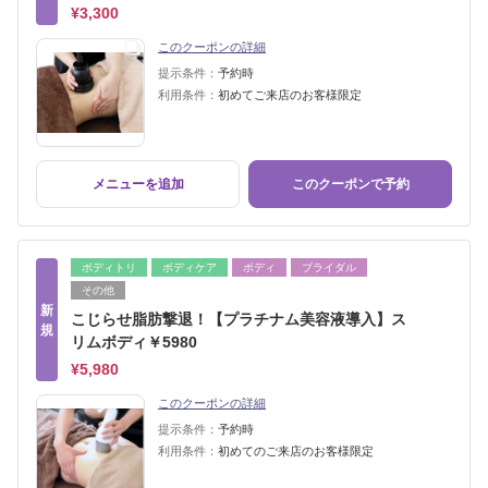
¥3,300
このクーポンの詳細
提示条件：
予約時
利用条件：
初めてご来店のお客様限定
メニューを追加
このクーポンで予約
ボディトリ
ボディケア
ボディ
ブライダル
その他
新
こじらせ脂肪撃退！【プラチナム美容液導入】ス
規
リムボディ￥5980
¥5,980
このクーポンの詳細
提示条件：
予約時
利用条件：
初めてのご来店のお客様限定