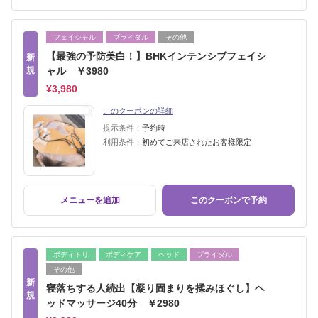
フェイシャル
ブライダル
その他
【最強の予防美白！】BHKインテンシブフェイシ
新
規
ャル ￥3980
¥3,980
このクーポンの詳細
提示条件：
予約時
利用条件：
初めてご来店されたお客様限定
メニューを追加
このクーポンで予約
ボディトリ
ボディケア
ヘッド
ブライダル
その他
新
寝落ちする人続出【凝り固まりを揉みほぐし】ヘ
規
ッドマッサージ40分 ￥2980