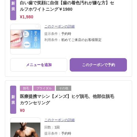
白い歯で笑顔に自信【歯の着色汚れが嫌な方】セ
新
規
ルフホワイトニング￥1980
¥1,980
このクーポンの詳細
提示条件：
予約時
利用条件：
初めてご来店のお客様限定
メニューを追加
このクーポンで予約
脱毛
ブライダル
その他
医療提携マシン【メンズ】ヒゲ脱毛、他部位脱毛
新
規
カウンセリング
¥0
このクーポンの詳細
回数：
1回
提示条件：
予約時