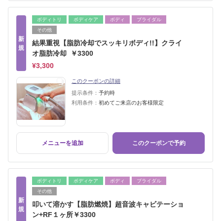
ボディトリ
ボディケア
ボディ
ブライダル
その他
新
結果重視【脂肪冷却でスッキリボディ!!】クライ
規
オ脂肪冷却 ￥3300
¥3,300
このクーポンの詳細
提示条件：
予約時
利用条件：
初めてご来店のお客様限定
メニューを追加
このクーポンで予約
ボディトリ
ボディケア
ボディ
ブライダル
その他
新
叩いて溶かす【脂肪燃焼】超音波キャビテーショ
規
ン+RF１ヶ所￥3300