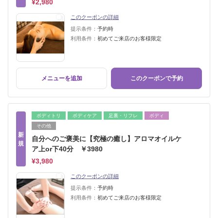
¥2,980
このクーポンの詳細
提示条件：
予約時
利用条件：
初めてご来店のお客様限定
メニューを追加
このクーポンで予約
ボディトリ
ボディケア
足裏・リフレ
ボディ
その他
新
自分へのご褒美に【究極の癒し】アロマオイルケ
規
ア上or下40分 ￥3980
¥3,980
このクーポンの詳細
提示条件：
予約時
利用条件：
初めてご来店のお客様限定