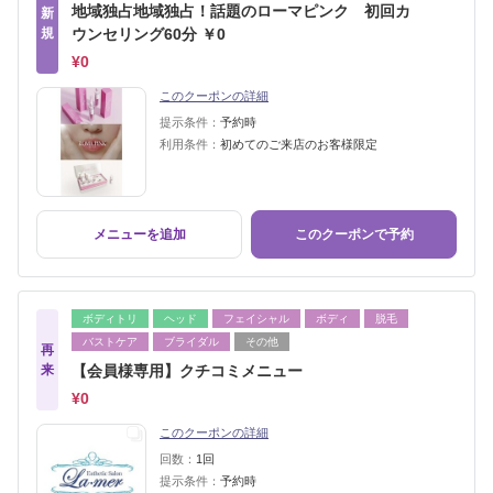
地域独占地域独占！話題のローマピンク 初回カ
新
規
ウンセリング60分 ￥0
¥0
このクーポンの詳細
提示条件：
予約時
利用条件：
初めてのご来店のお客様限定
メニューを追加
このクーポンで予約
ボディトリ
ヘッド
フェイシャル
ボディ
脱毛
バストケア
ブライダル
その他
再
来
【会員様専用】クチコミメニュー
¥0
このクーポンの詳細
回数：
1回
提示条件：
予約時