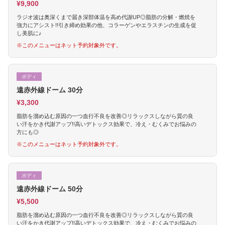
¥9,900
ラジオ波は奥深くまで届き深部体温を高め代謝UP◎脂肪の分解・燃焼を
強力にアシスト!!引き締め効果の他、コラーゲンやエラスチンの生成を促
し美肌に♪
※このメニューはネット予約対象外です。
ボディ
遠赤外線ドーム 30分
¥3,300
脂肪を溜め込む原因の一つ血行不良を改善◎リラックスしながら質の良
い汗をかき代謝アップ!!高いデトックス効果で、冷え・むくみでお悩みの
方にも◎
※このメニューはネット予約対象外です。
ボディ
遠赤外線ドーム 50分
¥5,500
脂肪を溜め込む原因の一つ血行不良を改善◎リラックスしながら質の良
い汗をかき代謝アップ!!高いデトックス効果で、冷え・むくみでお悩みの