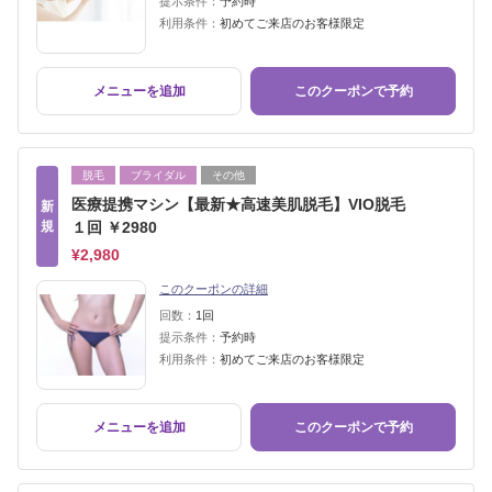
提示条件：
予約時
利用条件：
初めてご来店のお客様限定
メニューを追加
このクーポンで予約
脱毛
ブライダル
その他
医療提携マシン【最新★高速美肌脱毛】VIO脱毛
新
規
１回 ￥2980
¥2,980
このクーポンの詳細
回数：
1回
提示条件：
予約時
利用条件：
初めてご来店のお客様限定
メニューを追加
このクーポンで予約