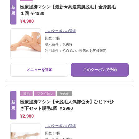
医療提携マシン【最新★高速美肌脱毛】全身脱毛
新
規
１回 ￥4980
¥4,980
このクーポンの詳細
回数：
1回
提示条件：
予約時
利用条件：
初めてのご来店のお客様限定
メニューを追加
このクーポンで予約
脱毛
ブライダル
その他
医療提携マシン【★脱毛人気部位★】ひじ下+ひ
新
規
ざ下セット脱毛1回 ￥2980
¥2,980
このクーポンの詳細
回数：
1回