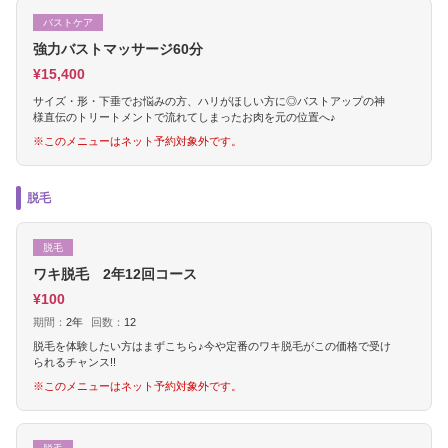
バストケア
強力バストマッサージ60分
¥15,400
サイズ・形・下垂でお悩みの方、ハリがほしい方に◎バストアップの神
様直伝のトリートメントで流れてしまったお肉を元の位置へ♪
※このメニューはネット予約対象外です。
脱毛
脱毛
ワキ脱毛 2年12回コース
¥100
期間：
2年
回数：
12
脱毛を体験したい方はまずこちら♪今や定番のワキ脱毛がこの価格で受け
られるチャンス!!
※このメニューはネット予約対象外です。