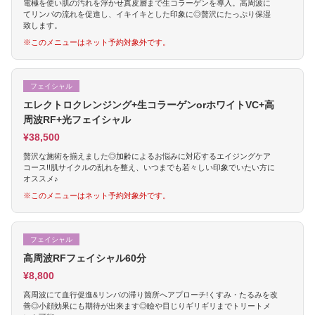
電極を使い肌の汚れを浮かせ真皮層まで生コラーゲンを導入。高周波に
てリンパの流れを促進し、イキイキとした印象に◎贅沢にたっぷり保湿
致します。
※このメニューはネット予約対象外です。
フェイシャル
エレクトロクレンジング+生コラーゲンorホワイトVC+高
周波RF+光フェイシャル
¥38,500
贅沢な施術を揃えました◎加齢によるお悩みに対応するエイジングケア
コース!!肌サイクルの乱れを整え、いつまでも若々しい印象でいたい方に
オススメ♪
※このメニューはネット予約対象外です。
フェイシャル
高周波RFフェイシャル60分
¥8,800
高周波にて血行促進&リンパの滞り箇所へアプローチ!くすみ・たるみを改
善◎小顔効果にも期待が出来ます◎瞼や目じりギリギリまでトリートメ