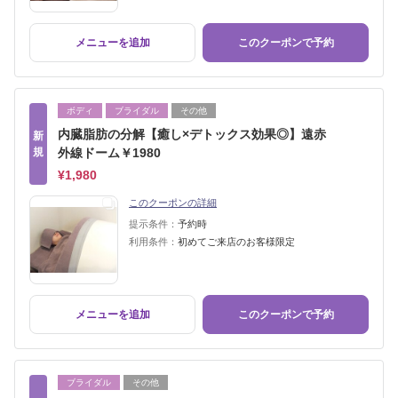
メニューを追加
このクーポンで予約
ボディ
ブライダル
その他
内臓脂肪の分解【癒し×デトックス効果◎】遠赤
新
規
外線ドーム￥1980
¥1,980
このクーポンの詳細
提示条件：
予約時
利用条件：
初めてご来店のお客様限定
メニューを追加
このクーポンで予約
ブライダル
その他