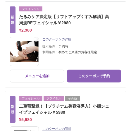
フェイシャル
たるみケア決定版【リフトアップくすみ解消】高
新
規
周波RFフェイシャル￥2980
¥2,980
このクーポンの詳細
提示条件：
予約時
利用条件：
初めてご来店のお客様限定
メニューを追加
このクーポンで予約
フェイシャル
ブライダル
その他
二重顎撃退！【プラチナム美容液導入】小顔シェ
新
規
イプフェイシャル￥5980
¥5,980
このクーポンの詳細