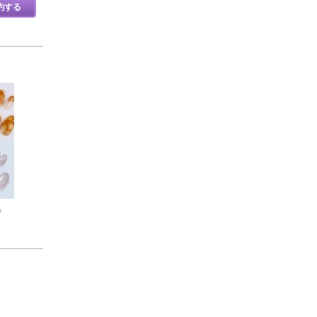
約する
＠