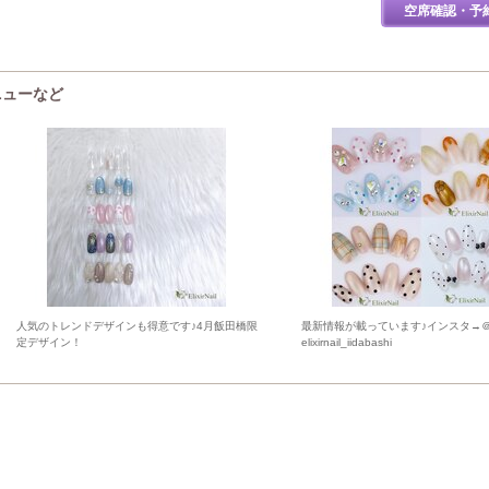
空席確認・予
メニューなど
人気のトレンドデザインも得意です♪4月飯田橋限
最新情報が載っています♪インスタ→
定デザイン！
elixirnail_iidabashi