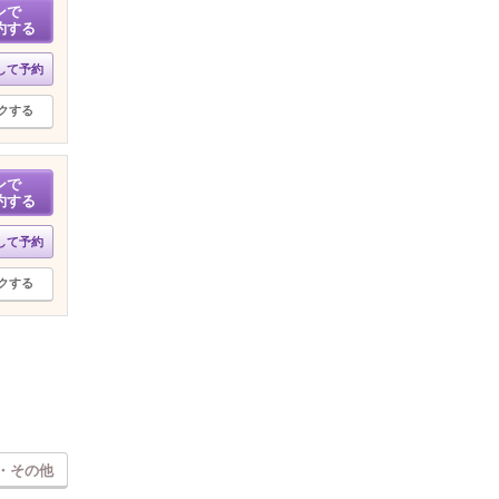
ンで
約する
して予約
クする
ンで
約する
して予約
クする
・その他