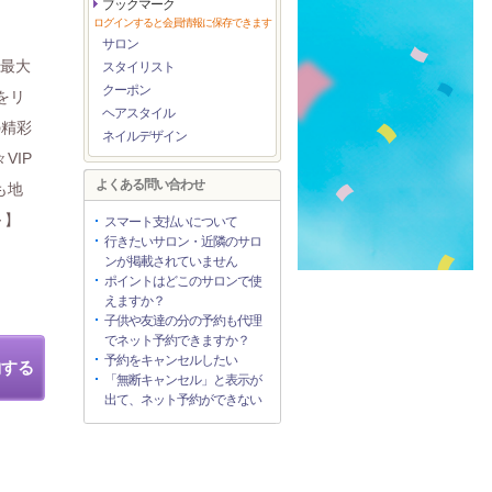
ブックマーク
ログインすると会員情報に保存できます
サロン
内最大
スタイリスト
クーポン
をリ
ヘアスタイル
の精彩
ネイルデザイン
VIP
よくある問い合わせ
も地
～】
スマート支払いについて
行きたいサロン・近隣のサロ
ンが掲載されていません
ポイントはどこのサロンで使
えますか？
子供や友達の分の予約も代理
でネット予約できますか？
予約をキャンセルしたい
約する
「無断キャンセル」と表示が
出て、ネット予約ができない