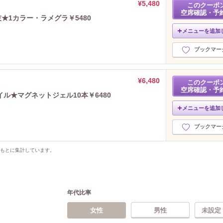
¥5,480
このクーポ
空席確認・予
★1カラー・ラメグラ￥5480
メニューを追加
ブックマー
¥6,480
このクーポ
空席確認・予
ル★マグネットジェル10本￥6480
メニューを追加
ブックマー
をもとに集計しています。
年代比率
女性
男性
未設定