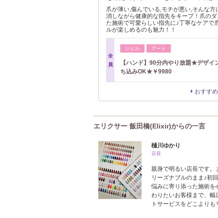
爪が薄い,傷んでいる,モチが悪い,そんな
消しながら健康的な指先をキープ！爪のダ
た施術で可愛らしい指先に♪丁寧なケアで
ルが楽しめるのも魅力！！
ジェル
アート
全
【ハンド】90分内やり放題★デザイ
員
ち込みOK★￥9980
おすすめ
エリクサー 飯田橋(Elixir)からの一言
樋川ゆかり
店長
親身で明るい店長です。
リーズナブルのまま♪初
悩みに寄り添った施術を
わりたいお客様まで、幅
トサービスをどこよりも