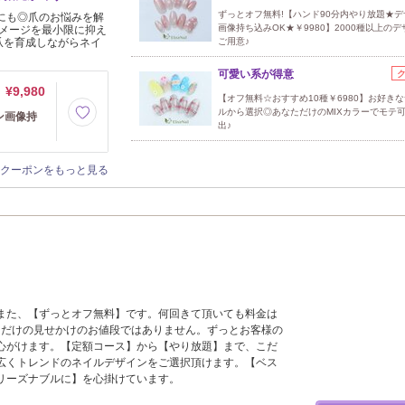
ずっとオフ無料!【ハンド90分内やり放題★デ
方にも◎爪のお悩みを解
画像持ち込みOK★￥9980】2000種以上の
メージを最小限に抑え
爪を育成しながらネイ
ご用意♪
可愛い系が得意
¥9,980
【オフ無料☆おすすめ10種￥6980】お好き
ルから選択◎あなただけのMIXカラーでモテ
ン画像持
出♪
クーポンをもっと見る
また、【ずっとオフ無料】です。何回きて頂いても料金は
回だけの見せかけのお値段ではありません。ずっとお客様の
心がけます。【定額コース】から【やり放題】まで、こだ
広くトレンドのネイルデザインをご選択頂けます。【ベス
リーズナブルに】を心掛けています。