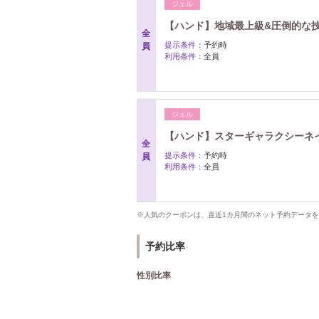
ジェル
【ハンド】地域最上級&圧倒的な技
全
提示条件：
予約時
員
利用条件：
全員
ジェル
【ハンド】スターギャラクシーネイ
全
提示条件：
予約時
員
利用条件：
全員
※人気のクーポンは、直近1カ月間のネット予約データ
予約比率
性別比率