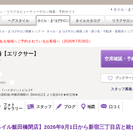
ネイル・ま
ン ・リラク＆ビューティーサロン検索・予約サイト
ヘアスタイル
ネイル・まつげサロン
ネイルカタログ
リラクサロ
イル・まつげサロン関東トップ
>
ネイル・まつげサロン御茶ノ水・四ツ谷・千駄木・茗荷谷トップ
る地域へご予約されているお客様へ（2026年7月28日）
 飯田橋【エリクサー】
空席確認・予
シ
ブックマー
78件）
スタッフ募集
１７ハイポイントビル２F
有楽町線/JR飯田橋駅の【B4b出口】より徒歩2分★好立地★
フォト
スタッフ
ブログ
地図
口コミ
ギャラリー
ーネイル飯田橋閉店】2026年9月1日から新宿三丁目店と統