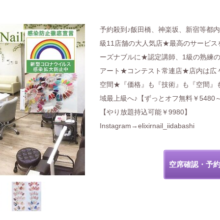
予約殺到♪飯田橋、神楽坂、新宿等都
級11店舗の大人気店★最高のサービス
ーズナブルに★認定講師、1級の熟練
アート★コンテスト常連店★店内は広々
空間★『価格』も『技術』も『空間』
域最上級へ♪【ずっとオフ無料￥5480
【やり放題持込可能￥9980】
Instagram→elixirnail_iidabashi
空席確認・予