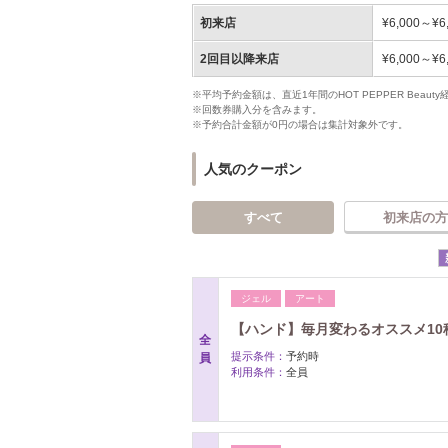
初来店
¥6,000～¥6
2回目以降来店
¥6,000～¥6
※平均予約金額は、直近1年間のHOT PEPPER Bea
※回数券購入分を含みます。
※予約合計金額が0円の場合は集計対象外です。
人気のクーポン
すべて
初来店の方
ジェル
アート
【ハンド】毎月変わるオススメ10種
全
提示条件：
予約時
員
利用条件：
全員