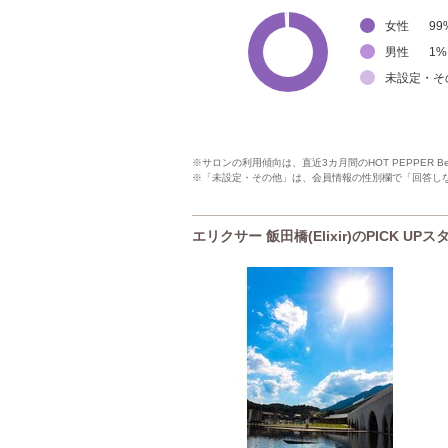
女性
99
男性
1
%
未設定・そ
※サロンの利用傾向は、直近3カ月間のHOT PEPPER 
※「未設定・その他」は、会員情報の性別欄で「回答し
エリクサー 飯田橋(Elixir)のPICK UP