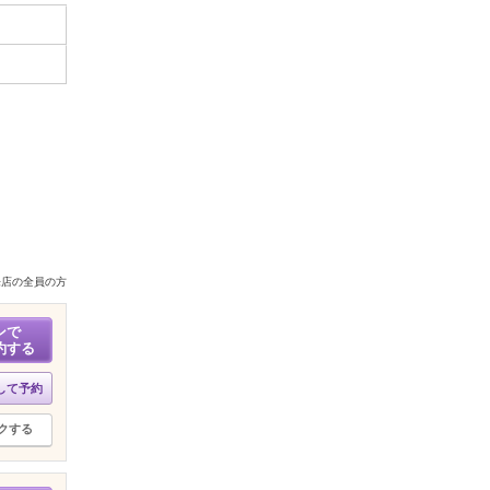
来店の全員の方
ンで
約する
して予約
クする