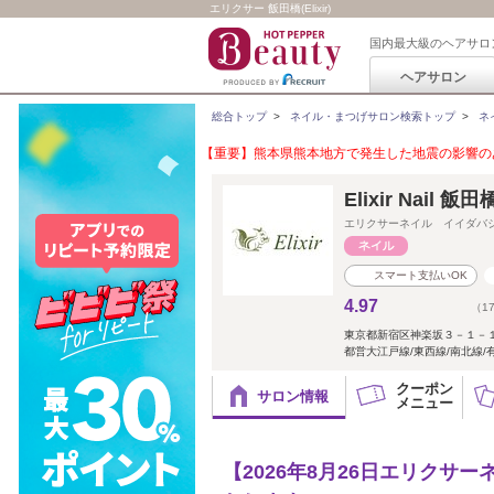
エリクサー 飯田橋(Elixir)
国内最大級のヘアサロ
ヘアサロン
総合トップ
>
ネイル・まつげサロン検索トップ
>
ネ
【重要】熊本県熊本地方で発生した地震の影響のあ
Elixir Nail
エリクサーネイル イイダバ
スマート支払いOK
4.97
（1
東京都新宿区神楽坂３－１－
都営大江戸線/東西線/南北線/
クーポン
サロン情報
メニュー
【2026年8月26日エリクサ