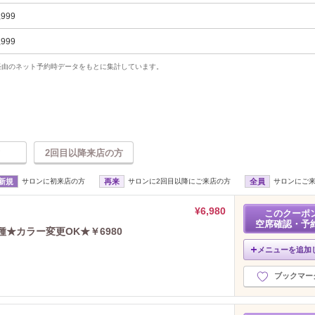
,999
,999
uty経由のネット予約時データをもとに集計しています。
2回目以降来店の方
新規
サロンに初来店の方
再来
サロンに2回目以降にご来店の方
全員
サロンにご
¥6,980
このクーポ
空席確認・予
★カラー変更OK★￥6980
メニューを追加
ブックマー