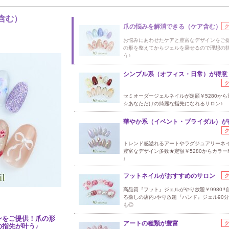
含む）
爪の悩みを解消できる（ケア含む）
お悩みにあわせたケアと豊富なデザインをご
の形を整えてからジェルを乗せるので理想の
う♪
シンプル系（オフィス・日常）が得意
セミオーダージェルネイルが定額￥5280から
☆あなただけの綺麗な指先になれるサロン♪
華やか系（イベント・ブライダル）が
トレンド感溢れるアートやラグジュアリーネ
豊富なデザイン多数★定額￥5280からカラーM
♪
フットネイルがおすすめのサロン
高品質『フット』ジェルがやり放題￥9980!!
る癒しの店内♪やり放題『ハンド』ジェル90分￥
も◎
ンをご提供！爪の形
アートの種類が豊富
指先が叶う♪