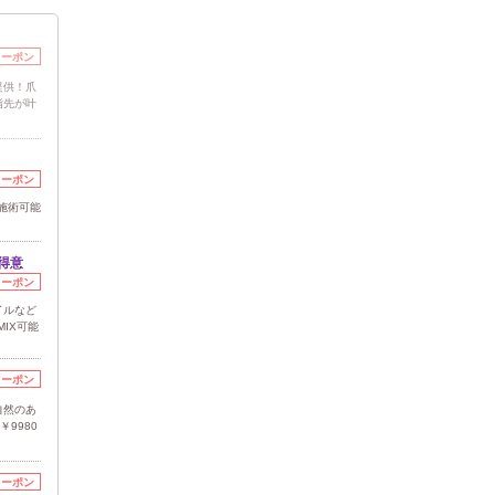
クーポン
提供！爪
指先が叶
クーポン
施術可能
得意
クーポン
イルなど
IX可能
クーポン
自然のあ
9980
クーポン