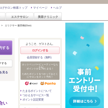
つげサロン検索トップ
マイページ
ヘルプ
ン
エステサロン
美容クリニック
>
エリクサー 飯田橋(Elixir)
ようこそ、ゲストさん。
約する
ログインする
会員登録する（無料）
クする
ホットペッパービューティーなら
1%
ポイントが
たまる！
を見る
ためたポイントをつかっておとく
にサロンをネット予約！
たまるポイントについて
つかえるサービス一覧
ポイント設定変更
合い