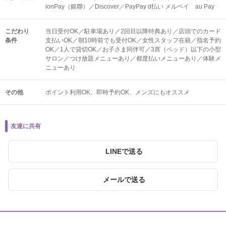
ionPay（銀聯）／Discover／PayPay d払い メルペイ au Pay
こだわり
当日受付OK／駐車場あり／2回目以降特典あり／店頭でのカード
条件
支払いOK／朝10時前でも受付OK／女性スタッフ在籍／指名予約
OK／1人で貸切OK／お子さま同伴可／3席（ベッド）以下の小型
サロン／つけ放題メニューあり／都度払いメニューあり／体験メ
ニューあり
その他
ポイント利用OK
即時予約OK
メンズにもオススメ
友達に共有
LINEで送る
メールで送る