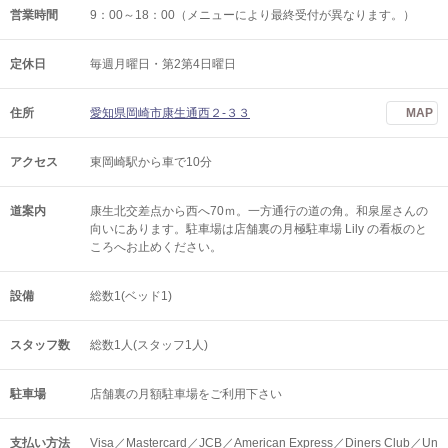
営業時間
9：00～18：00（メニューにより最終受付が異なります。）
定休日
毎週月曜日・第2第4日曜日
住所
愛知県岡崎市康生通西２-３３
MAP
アクセス
東岡崎駅から車で10分
道案内
康生北交差点から西へ70ｍ。一方通行の道の角。和泉屋さんの
向いにあります。駐車場は店舗裏の月極駐車場 Lily の看板のと
ころへお止めください。
設備
総数1(ベッド1)
スタッフ数
総数1人(スタッフ1人)
駐車場
店舗裏の月額駐車場をご利用下さい
支払い方法
Visa／Mastercard／JCB／American Express／Diners Club／Un