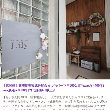
【東岡崎】高濃度美容成分配合まつ毛パーマ￥5000/眉毛wax￥4400/顔
wax脱毛￥8800/口コミ評価4.7以上☆
【お子さん同伴OK、駐車場あり】一人で貸し切りだからコロナ対策もバッチ
リ！全国でも希少なトリートメント成分配合でまつ毛を労わる＋ハリコシUPの
≪アディクトカール≫取り扱い店でリピーター多数◎話題の眉毛wax《ブロウ