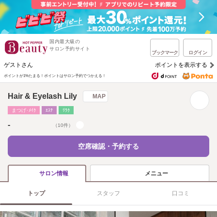
国内最大級の
サロン予約サイト
ブックマーク
ログイン
ゲストさん
ポイントを表示する
ポイントが1%たまる！
ポイントはサロン予約でつかえる！
Hair & Eyelash Lily
MAP
まつげ･ﾒｲｸ
ｴｽﾃ
ﾘﾗｸ
-
（10件）
空席確認・予約する
メニュー
サロン情報
トップ
スタッフ
口コミ