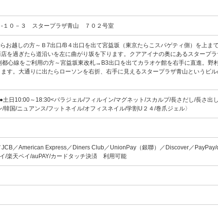
１-１０－３ スタープラザ青山 ７０２号室
からお越しの方～Ｂ7出口/B４出口を出て宮益坂（東京たらこスパゲティ側）を上ま
商店を過ぎたら道沿いを左に曲がり坂を下ります。クアアイナの奥にあるスタープラ
副都心線をご利用の方～宮益坂東改札→B3出口を出てカラオケ館を右手に直進。野
ります。大通りに出たらローソンを右折、右手に見えるスタープラザ青山というビル
:30●土日10:00～18:30<パラジェル/フィルイン/マグネット/スカルプ/長さだし/長さ出
ン/韓国/ニュアンス/フットネイル/オフィスネイル/学割U２４/巻爪ジェル〉
d／JCB／American Express／Diners Club／UnionPay（銀聯）／Discover／PayPay
メルペイ/楽天ペイ/auPAY/カードタッチ決済 利用可能