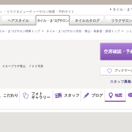
ネイル・ま
ン ・リラク＆ビューティーサロン検索・予約サイト
ヘアスタイル
ネイル・まつげサロン
ネイルカタログ
リラクサロ
イル・まつげサロン関東トップ
>
ネイル・まつげサロン渋谷・青山・表参道・原宿トップ
>
シェ
空席確認・予
３ スタープラザ青山 ７０２号室
ブックマー
スタッフ募集
フォト
こだわり
スタッフ
ブログ
地図
ギャラリー