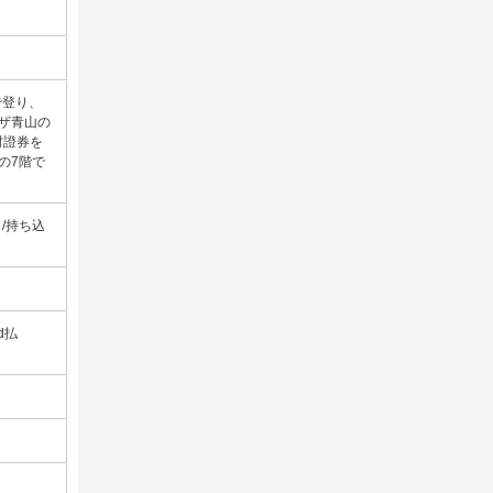
で登り、
ザ青山の
村證券を
の7階で
し/持ち込
/d払