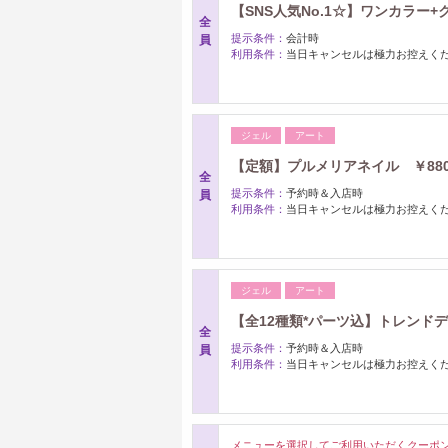
【SNS人気No.1☆】ワンカラー+
全
提示条件：
会計時
員
利用条件：
当日キャンセルは極力お控えく
ジェル
アート
【定額】プルメリアネイル ￥880
全
提示条件：
予約時＆入店時
員
利用条件：
当日キャンセルは極力お控えく
ジェル
アート
【全12種類*パーツ込】トレンドデザ
全
提示条件：
予約時＆入店時
員
利用条件：
当日キャンセルは極力お控えく
メニューを選択してご利用いただくクーポ