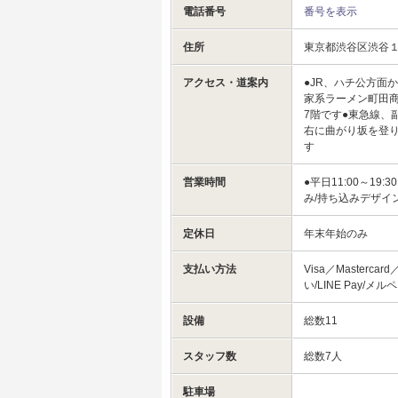
電話番号
番号を表示
住所
東京都渋谷区渋谷
アクセス・道案内
●JR、ハチ公方面
家系ラーメン町田
7階です●東急線、
右に曲がり坂を登
す
営業時間
●平日11:00～19
み/持ち込みデザイ
定休日
年末年始のみ
支払い方法
Visa／Mastercar
い/LINE Pay/
設備
総数11
スタッフ数
総数7人
駐車場