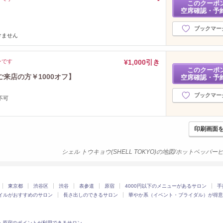
このクーポ
空席確認・予
ブックマー
けません
ンです
¥1,000引き
このクーポ
ご来店の方￥1000オフ】
空席確認・予
ブックマー
不可
印刷画面
シェル トウキョウ(SHELL TOKYO)の地図/ホットペッパ
東京都
渋谷区
渋谷
表参道
原宿
4000円以下のメニューがあるサロン
手
イルがおすすめのサロン
長さ出しのできるサロン
華やか系（イベント・ブライダル）が得意
・原宿のポイントが利用できるサロン