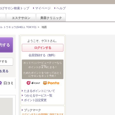
つげサロン検索トップ
マイページ
ヘルプ
ン
エステサロン
美容クリニック
ル トウキョウ(SHELL TOKYO)
>
地図
ようこそ、ゲストさん。
約する
ログインする
会員登録する（無料）
クする
ホットペッパービューティーなら
1%
ポイントが
たまる！
を見る
ためたポイントをつかっておとく
にサロンをネット予約！
口コミ
たまるポイントについて
つかえるサービス一覧
ポイント設定変更
ブックマーク
ログインすると会員情報に保存できます