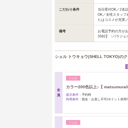
こだわり条件
当日受付OK／2名
OK／女性スタッフ
たはコスメが充実
備考
お電話予約の方がお
3582】〈パラジェ
シェル トウキョウ(SHELL TOKYO)の
ジェル
カラー200色以上♪【 matsumura
全
提示条件：
予約時
員
利用条件：
指名・お直し不可/ポイント併用
ジェル