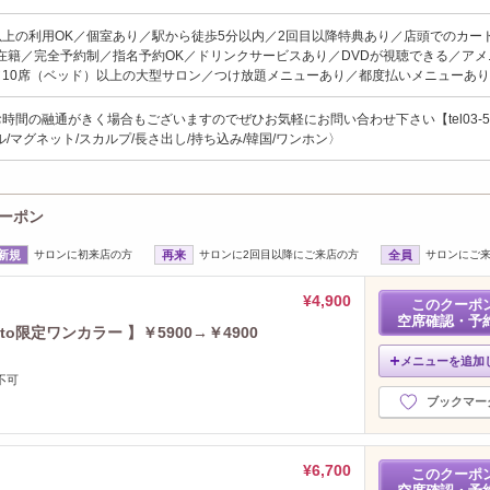
以上の利用OK／個室あり／駅から徒歩5分以内／2回目以降特典あり／店頭でのカー
在籍／完全予約制／指名予約OK／ドリンクサービスあり／DVDが視聴できる／アメ
／10席（ベッド）以上の大型サロン／つけ放題メニューあり／都度払いメニューあ
時間の融通がきく場合もございますのでぜひお気軽にお問い合わせ下さい【tel03-54
ル/マグネット/スカルプ/長さ出し/持ち込み/韓国/ワンホン〉
クーポン
新規
サロンに初来店の方
再来
サロンに2回目以降にご来店の方
全員
サロンにご
¥4,900
このクーポ
空席確認・予
/ito限定ワンカラー 】￥5900→￥4900
メニューを追加
不可
ブックマー
¥6,700
このクーポ