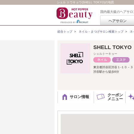
シェル トウキョウ(SHELL TOKYO)の地図
国内最大級のヘアサロ
ヘアサロン
総合トップ
>
ネイル・まつげサロン検索トップ
>
ネ
SHELL TOKYO
シェルトーキョー
東京都渋谷区渋谷１-１０－
渋谷駅から徒歩6分
クーポン
サロン情報
メニュー