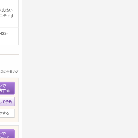
ド支払い
ニティま
り
22-
来店の全員の方
ンで
約する
して予約
クする
ンで