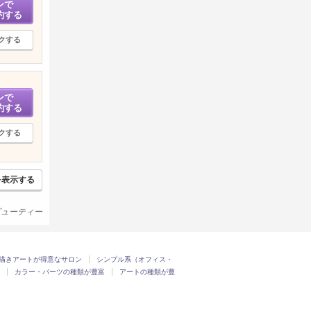
ンで
約する
クする
ンで
約する
クする
を表示する
ービューティー
描きアートが得意なサロン
シンプル系（オフィス・
カラー・パーツの種類が豊富
アートの種類が豊