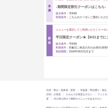
全
↓期間限定割引クーポンはこちら↓
員
提示条件：
予約時
利用条件：
こちらのクーポンご選択いただ
メニューを選択してご利用いただくクーポ
平日限定クーポン★【8/31までに
新
規
提示条件：
予約時
利用条件：
対象日ご来店の方のみ/割引併用
有効期限：
2026年08月31日まで
渋谷・青山・表参道・原宿
宮益坂・明治通り・桜丘
日常）が得意
スカルプが得意なサロン
フットネ
富
付け替え時オフ無料のメニューがあるサロン
関東のスカルプが得意なサロン
渋谷・青山・表参道