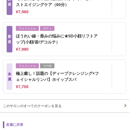
規
ストエイジングケア（60分）
¥7,980
フェイシャル
ボディ
ほうれい線・垂みの悩みに★5D小顔リフトア
新
規
ップ(小顔/首/デコルテ）
¥7,980
フェイシャル
その他
極上癒し！話題の【ディープクレンジング×フ
全
員
ェイシャルリンパ】ホイップスパ
¥7,700
このサロンのすべてのクーポンを見る
友達に共有