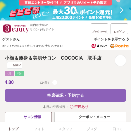
国内最大級の
サロン予約サイト
ブックマーク
ログイン
ゲストさん
ポイントを表示する
ポイントが1%たまる！
ポイントはサロン予約でつかえる！
小顔＆痩身＆美肌サロン COCOCIA 取手店
MAP
ｴｽﾃ
ﾘﾗｸ
4.80
（24件）
空席確認・予約する
空席あり
本日の空席状況：
◯
クーポン・メニュー
サロン情報
トップ
フォト
スタッフ
ブログ
口コミ