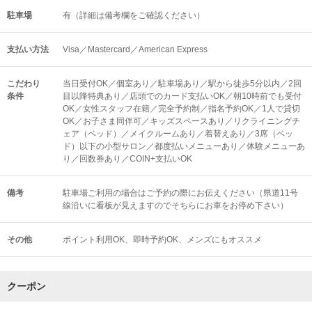
駐車場
有（詳細は備考欄をご確認ください）
支払い方法
Visa／Mastercard／American Express
こだわり
当日受付OK／個室あり／駐車場あり／駅から徒歩5分以内／2回
条件
目以降特典あり／店頭でのカード支払いOK／朝10時前でも受付
OK／女性スタッフ在籍／完全予約制／指名予約OK／1人で貸切
OK／お子さま同伴可／キッズスペースあり／リクライニングチ
ェア（ベッド）／メイクルームあり／着替えあり／3席（ベッ
ド）以下の小型サロン／都度払いメニューあり／体験メニューあ
り／回数券あり／COIN+支払いOK
備考
駐車場ご利用の場合はご予約の際にお伝えください（県道11号
線沿いに看板が見えますのでそちらにお車をお停め下さい）
その他
ポイント利用OK
即時予約OK
メンズにもオススメ
クーポン