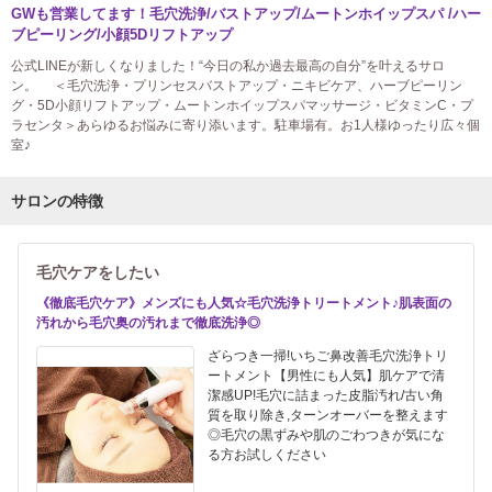
GWも営業してます！毛穴洗浄/バストアップ/ムートンホイップスパ /ハー
ブピーリング/小顔5Dリフトアップ
公式LINEが新しくなりました！“今日の私か過去最高の自分”を叶えるサロ
ン。 ＜毛穴洗浄・プリンセスバストアップ・ニキビケア、ハーブピーリン
グ・5D小顔リフトアップ・ムートンホイップスパマッサージ・ビタミンC・プ
ラセンタ＞あらゆるお悩みに寄り添います。駐車場有。お1人様ゆったり広々個
室♪
サロンの特徴
毛穴ケアをしたい
《徹底毛穴ケア》メンズにも人気☆毛穴洗浄トリートメント♪肌表面の
汚れから毛穴奥の汚れまで徹底洗浄◎
ざらつき一掃!いちご鼻改善毛穴洗浄トリ
ートメント【男性にも人気】肌ケアで清
潔感UP!毛穴に詰まった皮脂汚れ/古い角
質を取り除き,ターンオーバーを整えます
◎毛穴の黒ずみや肌のごわつきが気にな
る方お試しください