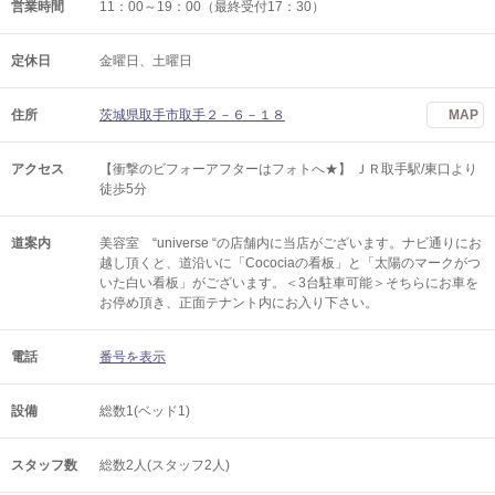
営業時間
11：00～19：00（最終受付17：30）
定休日
金曜日、土曜日
住所
茨城県取手市取手２－６－１８
MAP
アクセス
【衝撃のビフォーアフターはフォトへ★】 ＪＲ取手駅/東口より
徒歩5分
道案内
美容室 “universe “の店舗内に当店がございます。ナビ通りにお
越し頂くと、道沿いに「Cocociaの看板」と「太陽のマークがつ
いた白い看板」がございます。＜3台駐車可能＞そちらにお車を
お停め頂き、正面テナント内にお入り下さい。
電話
番号を表示
設備
総数1(ベッド1)
スタッフ数
総数2人(スタッフ2人)