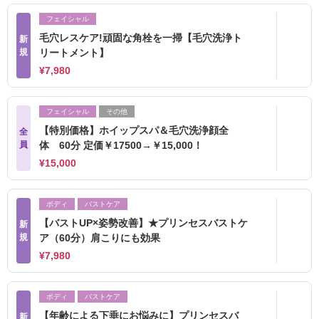
フェイシャル
毛穴レスケア!頑固な角栓を一掃【毛穴洗浄ト
新
規
リートメント】
¥7,980
フェイシャル
その他
【特別価格】ホイップスパ＆毛穴洗浄顔全
全
員
体 60分 定価￥17500→￥15,000！
¥15,000
ボディ
バストケア
【バストUP×姿勢改善】★プリンセスバストケ
新
規
ア（60分）肩こりにも効果
¥7,980
ボディ
バストケア
【年齢による下垂にお悩みに】プリンセスバ
新