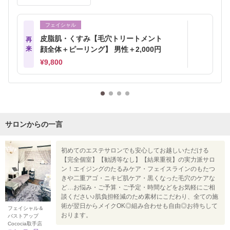
フェイシャル
皮脂肌・くすみ【毛穴トリートメント
再
来
顔全体＋ピーリング】 男性＋2,000円
¥9,800
サロンからの一言
初めてのエステサロンでも安心してお越しいただける
【完全個室】【勧誘等なし】【結果重視】の実力派サロ
ン！エイジングのたるみケア・フェイスラインのもたつ
きや二重アゴ・ニキビ肌ケア・黒くなった毛穴のケアな
ど…お悩み・ご予算・ご予定・時間などをお気軽にご相
談ください♪肌負担軽減のため素材にこだわり、全ての施
術が翌日からメイクOK◎組み合わせも自由◎お待ちして
フェイシャル＆
おります。
バストアップ
Cococia取手店