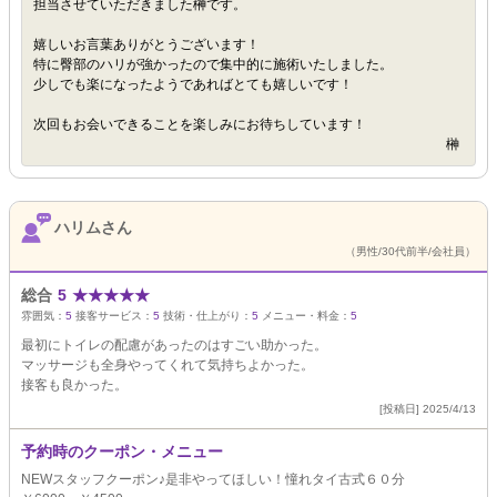
担当させていただきました榊です。
嬉しいお言葉ありがとうございます！
特に臀部のハリが強かったので集中的に施術いたしました。
少しでも楽になったようであればとても嬉しいです！
次回もお会いできることを楽しみにお待ちしています！
榊
ハリムさん
（男性/30代前半/会社員）
総合
5
★
★
★
★
★
雰囲気：
5
接客サービス：
5
技術・仕上がり：
5
メニュー・料金：
5
最初にトイレの配慮があったのはすごい助かった。
マッサージも全身やってくれて気持ちよかった。
接客も良かった。
[投稿日] 2025/4/13
予約時のクーポン・メニュー
NEWスタッフクーポン♪是非やってほしい！憧れタイ古式６０分