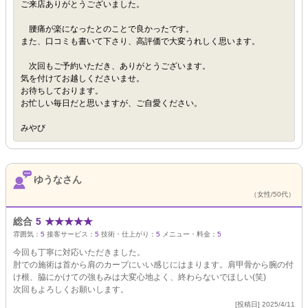
ご来店ありがとうございました。
腰痛が楽になったとのことで良かったです。
また、口コミも書いて下さり、高評価で大変うれしく思います。
次回もご予約いただき、ありがとうございます。
気を付けてお越しくださいませ。
お待ちしております。
お忙しい毎日だと思いますが、ご自愛ください。
みやび
ゆうなさん
（女性/50代）
総合
5
★
★
★
★
★
雰囲気：
5
接客サービス：
5
技術・仕上がり：
5
メニュー・料金：
5
今回も丁寧に対応いただきました。
肘での施術は首から肩のカープにいい感じにはまります。肩甲骨から腕の付
け根、脇にかけての強もみは大変心地よく、終わらないでほしい(笑)
次回もよろしくお願いします。
[投稿日] 2025/4/11