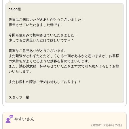
daigo様
先日はご来店いただきありがとうございました！
担当させていただきました榊です。
今回も強もみで施術させていただきました！
少しでもご満足いただけて嬉しいです＾＾
貴重なご意見ありがとうございます。
まだ緊張がとれずたどたどしくなる一面があるかと思いますが、お客様
の気持ちがよくなるような接客を努めてまいります。
また、誠心誠意精一杯やらせていただきますので引き続きよろしくお願
いいたします。
またお疲れの際はご予約お待ちしております！
スタッフ 榊
やすいさん
（男性/20代前半/その他）