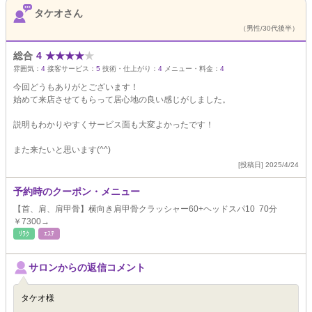
タケオさん
（男性/30代後半）
総合
4
★
★
★
★
★
雰囲気：
4
接客サービス：
5
技術・仕上がり：
4
メニュー・料金：
4
今回どうもありがとございます！
始めて来店させてもらって居心地の良い感じがしました。
説明もわかりやすくサービス面も大変よかったです！
また来たいと思います(^^)
[投稿日] 2025/4/24
予約時のクーポン・メニュー
【首、肩、肩甲骨】横向き肩甲骨クラッシャー60+ヘッドスパ10 70分
￥7300→
ﾘﾗｸ
ｴｽﾃ
サロンからの返信コメント
タケオ様