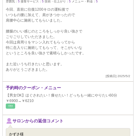
雰囲気：
5
接客サービス：
5
技術・仕上がり：
5
メニュー・料金：
5
今回、直前に往復1200キロの運転後で
いつもの腰に加えて、肩がきつかったので
肩腰中心に施術してもらいました。
腰腿のいい感じのところをしっかり良い強さで
ごりごりしていただきました。
今回は肩周りをマシン入れてもらってから
特に念入りに施術してもらって、そこがいいな
というところを良い強さで素晴らしかったです。
また近いうち行きたいと思います。
ありがとうござきました。
[投稿日] 2025/5/2
予約時のクーポン・メニュー
【男女OK】ほぐされたい！痩せたい！どっちも一緒にやりたい60分
￥6900→￥6210
ﾘﾗｸ
サロンからの返信コメント
かずさ様