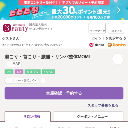
国内最大級の
サロン予約サイト
ブックマーク
ログイン
ゲストさん
ポイントを表示する
ポイントが1%たまる！
ポイントはサロン予約でつかえる！
肩こり・首こり・腰痛・リンパ整体MOMI
MAP
ﾘﾗｸ
ｴｽﾃ
整体･ｶｲﾛ
ﾘﾌﾚｯｼｭ
スマート支払いOK
空席確認・予約する
スタッフ募集を見る
クーポン・メニュー
サロン情報