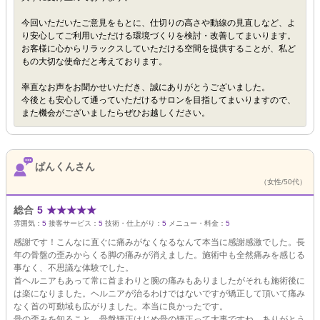
今回いただいたご意見をもとに、仕切りの高さや動線の見直しなど、よ
り安心してご利用いただける環境づくりを検討・改善してまいります。
お客様に心からリラックスしていただける空間を提供することが、私ど
もの大切な使命だと考えております。
率直なお声をお聞かせいただき、誠にありがとうございました。
今後とも安心して通っていただけるサロンを目指してまいりますので、
また機会がございましたらぜひお越しください。
ぱんくんさん
（女性/50代）
総合
5
★
★
★
★
★
雰囲気：
5
接客サービス：
5
技術・仕上がり：
5
メニュー・料金：
5
感謝です！こんなに直ぐに痛みがなくなるなんて本当に感謝感激でした。長
年の骨盤の歪みからくる脚の痛みが消えました。施術中も全然痛みを感じる
事なく、不思議な体験でした。
首ヘルニアもあって常に首まわりと腕の痛みもありましたがそれも施術後に
は楽になりました。ヘルニアが治るわけではないですが矯正して頂いて痛み
なく首の可動域も広がりました。本当に良かったです。
骨の歪みを知ること、骨盤矯正はじめ骨の矯正って大事ですね、ありがとう