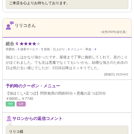
ご来店を心よりお待ちしております。
リリコさん
（女性/50代/会社員）
総合
4
★
★
★
★
★
雰囲気：
4
接客サービス：
5
技術・仕上がり：
4
メニュー・料金：
4
強ほぐしはかなり強かったです。最後まで丁寧に施術してくれて、首のこり
がほぐれました。でも次は悪魔でなくてもいいかも。結構な強さのため次の
日は気だるい感じでしたが、2日目以降はスッキリでした。
[投稿日] 2025/4/2
予約時のクーポン・メニュー
【強ほぐし×足つぼ】問答無用の悶絶60分＋悪魔の足つぼ20分
￥8600→￥7740
ﾘﾗｸ
ｴｽﾃ
サロンからの返信コメント
リリコ様