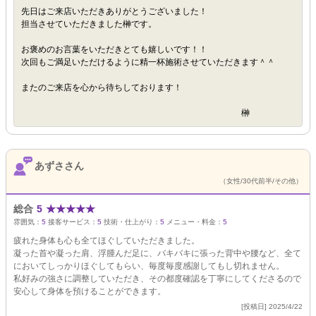
先日はご来店いただきありがとうございました！
担当させていただきました榊です。
お褒めのお言葉をいただきとても嬉しいです！！
次回もご満足いただけるように精一杯施術させていただきます＾＾
またのご来店を心から待ちしております！
榊
あずささん
（女性/30代前半/その他）
総合
5
★
★
★
★
★
雰囲気：
5
接客サービス：
5
技術・仕上がり：
5
メニュー・料金：
5
疲れた身体も心も全てほぐしていただきました。
凝った首や凝った肩、浮腫んだ足に、バキバキに張った背中や腰など、全て
においてしっかりほぐしてもらい、毎度毎度感謝してもし切れません。
私好みの強さに調整していただき、その都度確認を丁寧にしてくださるので
安心して身体を預けることができます。
[投稿日] 2025/4/22