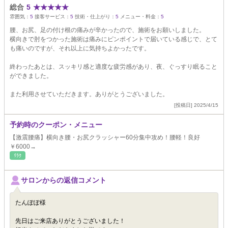
総合
5
★
★
★
★
★
雰囲気：
5
接客サービス：
5
技術・仕上がり：
5
メニュー・料金：
5
腰、お尻、足の付け根の痛みが辛かったので、施術をお願いしました。
横向きで肘をつかった施術は痛みにピンポイントで届いている感じで、とて
も痛いのですが、それ以上に気持ちよかったです。
終わったあとは、スッキリ感と適度な疲労感があり、夜、ぐっすり眠ること
ができました。
また利用させていただきます。ありがとうございました。
[投稿日] 2025/4/15
予約時のクーポン・メニュー
【激震腰痛】横向き腰・お尻クラッシャー60分集中攻め！腰軽！良好
￥6000→
ﾘﾗｸ
サロンからの返信コメント
たんぽぽ様
先日はご来店ありがとうございました！