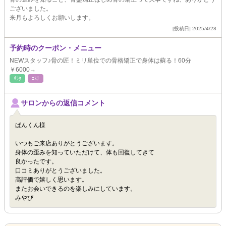
ございました。
来月もよろしくお願いします。
[投稿日] 2025/4/28
予約時のクーポン・メニュー
NEWスタッフ♪骨の匠！ミリ単位での骨格矯正で身体は蘇る！60分
￥6000→
ﾘﾗｸ
ｴｽﾃ
サロンからの返信コメント
ぱんくん様
いつもご来店ありがとうございます。
身体の歪みを知っていただけて、体も回復してきて
良かったです。
口コミありがとうございました。
高評価で嬉しく思います。
またお会いできるのを楽しみにしています。
みやび