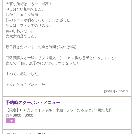
大事な施術は、もー、最高！
申し分ない施術でした。
しかも、肩こり解消。
顔のトーンが明るくなり、シワが減った。
翌日は、ファンデのりのり。
首のしわ少ない。
大大大満足でした。
毎日行きたいです。お金と時間があれば(笑)
回数券購入と一緒にサプリ購入。(ニキビに悩む息子といっしょにと)
飲んで2日目、息子のにきびがうすくなった！
すべてに感動でした。
ありがとうございました。
[投稿日] 2025/4/1
予約時のクーポン・メニュー
【限定】BBL光フェイシャル！小顔・シワ・たるみケア1回の成果
◎￥8800→3300
ｴｽﾃ