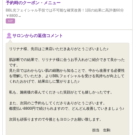
予約時のクーポン・メニュー
BBL光フェイシャル手技では不可能な確実改善！1回の結果に高評価60分
￥8800→
ｴｽﾃ
サロンからの返信コメント
リリナナ様、先日はご来店いただきありがとうございました♪
肌診断での結果で、リリナナ様に合うお手入れがご紹介できて良かった
です。
見た目ではわからない肌の細胞から知ることで、中から改善する必要性
を理解していただき、よりBBLフェイシャルを受ける気持ちが向上して
くれたおかげで、結果出しに繋がりました♪
私も、施術後の喜んでくださった笑顔がとても嬉しかったです。
また、次回のご予約もしてくださりありがとうございます。
都度払い8800円で続けられますので、どんどん改善していきましょう♪
次回も頑張りますので今後ともヨロシクお願い致します。
担当 生駒