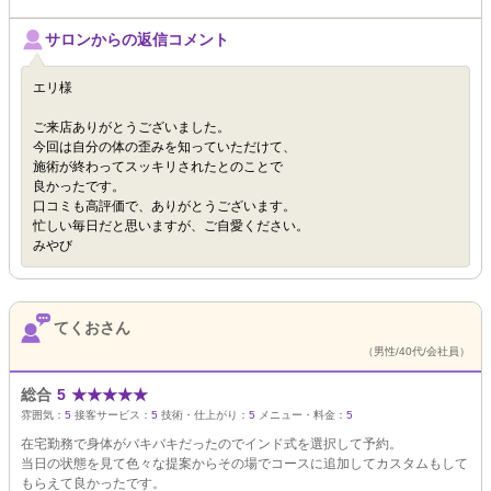
サロンからの返信コメント
エリ様
ご来店ありがとうございました。
今回は自分の体の歪みを知っていただけて、
施術が終わってスッキリされたとのことで
良かったです。
口コミも高評価で、ありがとうございます。
忙しい毎日だと思いますが、ご自愛ください。
みやび
てくおさん
（男性/40代/会社員）
総合
5
★
★
★
★
★
雰囲気：
5
接客サービス：
5
技術・仕上がり：
5
メニュー・料金：
5
在宅勤務で身体がバキバキだったのでインド式を選択して予約。
当日の状態を見て色々な提案からその場でコースに追加してカスタムもして
もらえて良かったです。