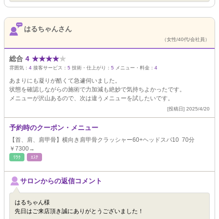
はるちゃんさん
（女性/40代/会社員）
総合
4
★
★
★
★
★
雰囲気：
4
接客サービス：
5
技術・仕上がり：
5
メニュー・料金：
4
あまりにも凝りが酷くて急遽伺いました。
状態を確認しながらの施術で力加減も絶妙で気持ちよかったです。
メニューが沢山あるので、次は違うメニューを試したいです。
[投稿日] 2025/4/20
予約時のクーポン・メニュー
【首、肩、肩甲骨】横向き肩甲骨クラッシャー60+ヘッドスパ10 70分
￥7300→
ﾘﾗｸ
ｴｽﾃ
サロンからの返信コメント
はるちゃん様
先日はご来店頂き誠にありがとうございました！