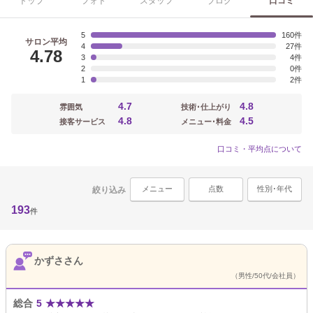
トップ
フォト
スタッフ
ブログ
口コミ
5
160
サロン平均
4
27
4.78
3
4
2
0
1
2
4.7
4.8
雰囲気
技術･仕上がり
4.8
4.5
接客サービス
メニュー･料金
口コミ・平均点について
メニュー
点数
性別･年代
絞り込み
193
件
かずささん
（男性/50代/会社員）
総合
5
★
★
★
★
★