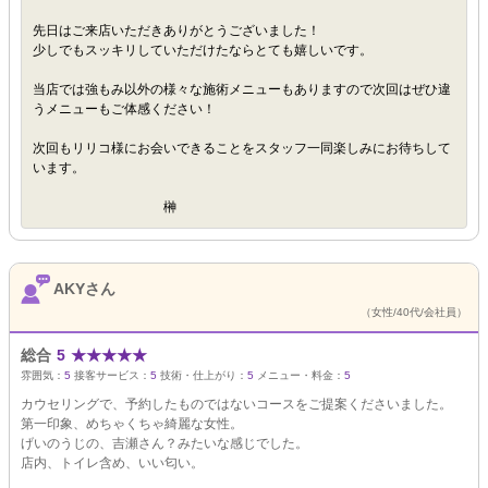
先日はご来店いただきありがとうございました！
少しでもスッキリしていただけたならとても嬉しいです。
当店では強もみ以外の様々な施術メニューもありますので次回はぜひ違
うメニューもご体感ください！
次回もリリコ様にお会いできることをスタッフ一同楽しみにお待ちして
います。
榊
AKYさん
（女性/40代/会社員）
総合
5
★
★
★
★
★
雰囲気：
5
接客サービス：
5
技術・仕上がり：
5
メニュー・料金：
5
カウセリングで、予約したものではないコースをご提案くださいました。
第一印象、めちゃくちゃ綺麗な女性。
げいのうじの、吉瀬さん？みたいな感じでした。
店内、トイレ含め、いい匂い。