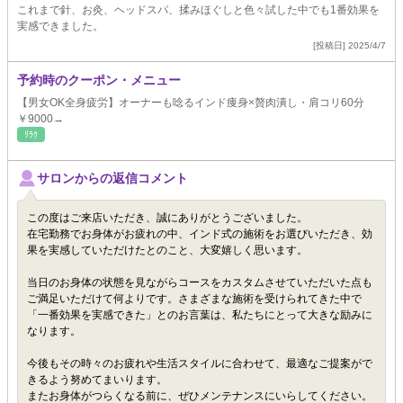
これまで針、お灸、ヘッドスパ、揉みほぐしと色々試した中でも1番効果を
実感できました。
[投稿日] 2025/4/7
予約時のクーポン・メニュー
【男女OK全身疲労】オーナーも唸るインド痩身×贅肉潰し・肩コリ60分
￥9000→
ﾘﾗｸ
サロンからの返信コメント
この度はご来店いただき、誠にありがとうございました。
在宅勤務でお身体がお疲れの中、インド式の施術をお選びいただき、効
果を実感していただけたとのこと、大変嬉しく思います。
当日のお身体の状態を見ながらコースをカスタムさせていただいた点も
ご満足いただけて何よりです。さまざまな施術を受けられてきた中で
「一番効果を実感できた」とのお言葉は、私たちにとって大きな励みに
なります。
今後もその時々のお疲れや生活スタイルに合わせて、最適なご提案がで
きるよう努めてまいります。
またお身体がつらくなる前に、ぜひメンテナンスにいらしてください。