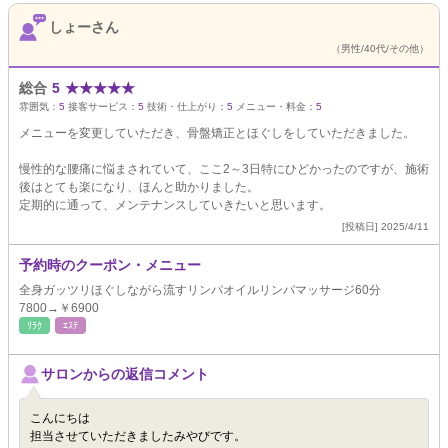
しょーさん
（男性/40代/その他）
総合
5
★
★
★
★
★
雰囲気：
5
接客サービス：
5
技術・仕上がり：
5
メニュー・料金：
5
メニューを変更していただき、骨盤矯正とほぐしをしていただきました。
慢性的な腰痛に悩まされていて、ここ2～3日特にひどかったのですが、施術
後はとても楽になり、ほんと助かりました。
定期的に通って、メンテナンスしていきたいと思います。
[投稿日] 2025/4/11
予約時のクーポン・メニュー
全身ガッツリほぐしながら流すリンパオイルリンパマッサージ60分
7800→￥6900
ﾘﾗｸ
ｴｽﾃ
サロンからの返信コメント
こんにちは
担当させていただきましたみやびです。