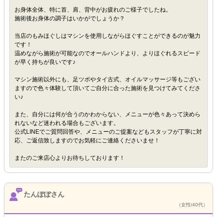
お身体全体、特に首、肩、背中がお疲れのご様子でしたね。
施術後お身体の調子はいかがでしょうか？
当店のもみほぐしはマシンを使用しながらほぐすことができるのが魅力
です！
温めながら施術が可能なのでオールハンドより、よりほぐれるスピード
が早く持ちが良いです♪
マシン施術以外にも、足ツボやタイ古式、オイルマッサージ等もござい
ますので色々体験して頂いてご自分に合った施術を見つけてみてくださ
い♪
また、自分には何が合うのかわからない、メニューが色々あって決めら
れないなど迷われる場合もございます。
公式LINEでご質問回答や、メニューのご提案などもスタッフが丁寧に対
応、ご返信致しますのでお気軽にご連絡くださいませ！
またのご来店心よりお待ちしております！
たんぽぽさん
（女性/40代）