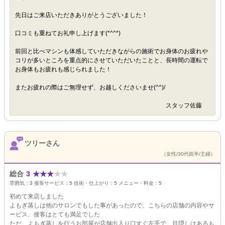
先日はご来店いただきありがとうございました！
口コミも重ねてお礼申し上げます(*^^*)
前回と比べマシンも体感していただきながらの施術でお身体のお疲れや
コリが多いところを重点的にさせていただいたことと、長時間の運転で
お身体もお疲れも感じられました！
またお疲れの際はご無理せず、お越しくださいませ(^^)/
スタッフ佐藤
ツリーさん
（女性/30代前半/主婦）
総合
3
★
★
★
★
★
雰囲気：
3
接客サービス：
5
技術・仕上がり：
5
メニュー・料金：
5
初めて来店しました
よもぎ蒸しは他のサロンでもした事があったので、こちらの店舗の内容やサ
ービス、接客はとても満足でした
ただ、よもぎ蒸しを行うお部屋が店舗出入り口すぐ左手で、目隠しはあるも