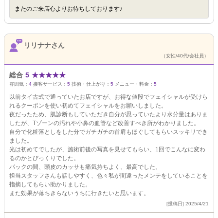
またのご来店心よりお待ちしております♪
リリナナさん
（女性/40代/会社員）
総合
5
★
★
★
★
★
雰囲気：
4
接客サービス：
5
技術・仕上がり：
5
メニュー・料金：
5
以前タイ古式で通っていたお店ですが、お得な値段でフェイシャルが受けら
れるクーポンを使い初めてフェイシャルをお願いしました。
夜だったため、肌診断もしていただき自分が思っていたより水分量はありま
したが、Tゾーンの汚れや小鼻の血管など改善すべき所がわかりました。
自分で化粧落としをした分でガチガチの首肩もほぐしてもらいスッキリでき
ました。
光は初めてでしたが、施術前後の写真を見せてもらい、1回でこんなに変わ
るのかとびっくりでした。
パックの間、頭皮のカッサも痛気持ちよく、最高でした。
担当スタッフさんも話しやすく、色々私が間違ったメンテをしていることを
指摘してもらい助かりました。
また効果が落ちきらないうちに行きたいと思います。
[投稿日] 2025/4/21