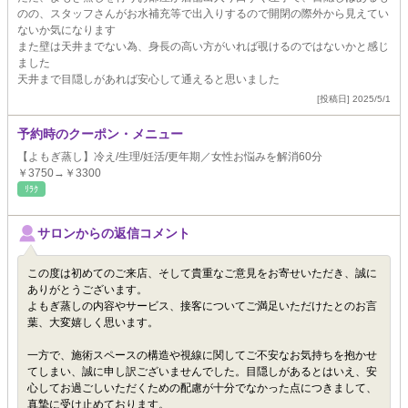
のの、スタッフさんがお水補充等で出入りするので開閉の際外から見えてい
ないか気になります
また壁は天井までない為、身長の高い方がいれば覗けるのではないかと感じ
ました
天井まで目隠しがあれば安心して通えると思いました
[投稿日] 2025/5/1
予約時のクーポン・メニュー
【よもぎ蒸し】冷え/生理/妊活/更年期／女性お悩みを解消60分
￥3750→￥3300
ﾘﾗｸ
サロンからの返信コメント
この度は初めてのご来店、そして貴重なご意見をお寄せいただき、誠に
ありがとうございます。
よもぎ蒸しの内容やサービス、接客についてご満足いただけたとのお言
葉、大変嬉しく思います。
一方で、施術スペースの構造や視線に関してご不安なお気持ちを抱かせ
てしまい、誠に申し訳ございませんでした。目隠しがあるとはいえ、安
心してお過ごしいただくための配慮が十分でなかった点につきまして、
真摯に受け止めております。