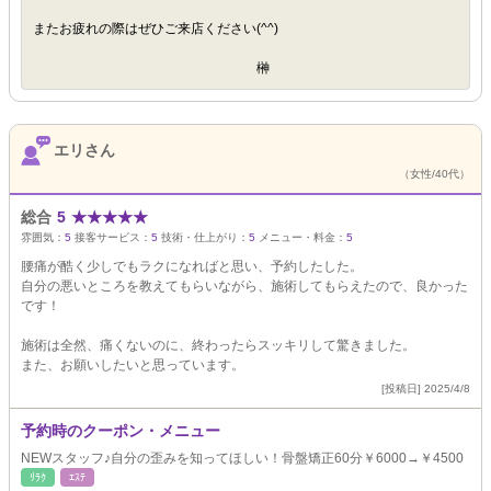
またお疲れの際はぜひご来店ください(^^)
榊
エリさん
（女性/40代）
総合
5
★
★
★
★
★
雰囲気：
5
接客サービス：
5
技術・仕上がり：
5
メニュー・料金：
5
腰痛が酷く少しでもラクになればと思い、予約したした。
自分の悪いところを教えてもらいながら、施術してもらえたので、良かった
です！
施術は全然、痛くないのに、終わったらスッキリして驚きました。
また、お願いしたいと思っています。
[投稿日] 2025/4/8
予約時のクーポン・メニュー
NEWスタッフ♪自分の歪みを知ってほしい！骨盤矯正60分￥6000→￥4500
ﾘﾗｸ
ｴｽﾃ