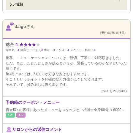
ッフ佐藤
daigoさん
（男性/40代/会社員）
総合
4
★
★
★
★
★
雰囲気：
4
接客サービス：
3
技術・仕上がり：
4
メニュー・料金：
4
接客、コミュニケーションについては、親切、丁寧にご対応頂きました。
ただ、まだ、たどたどしさが残るというか、緊張しているのかな？といった
感じです。
施術については、強モミが好きな方はおすすめです。
そこ！というポイントを的確に捉え力強くほぐしてくれます。
それでいて、揉み返しは無く満足です。
[投稿日] 2025/3/17
予約時のクーポン・メニュー
再来様♪ お客様にあったメニューをスタッフとご相談☆全身60分 ￥6000～
ﾘﾗｸ
ｴｽﾃ
サロンからの返信コメント