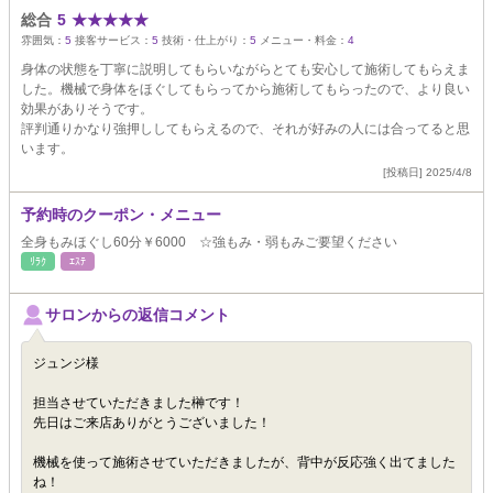
総合
5
★
★
★
★
★
雰囲気：
5
接客サービス：
5
技術・仕上がり：
5
メニュー・料金：
4
身体の状態を丁寧に説明してもらいながらとても安心して施術してもらえま
した。機械で身体をほぐしてもらってから施術してもらったので、より良い
効果がありそうです。
評判通りかなり強押ししてもらえるので、それが好みの人には合ってると思
います。
[投稿日] 2025/4/8
予約時のクーポン・メニュー
全身もみほぐし60分￥6000 ☆強もみ・弱もみご要望ください
ﾘﾗｸ
ｴｽﾃ
サロンからの返信コメント
ジュンジ様
担当させていただきました榊です！
先日はご来店ありがとうございました！
機械を使って施術させていただきましたが、背中が反応強く出てました
ね！