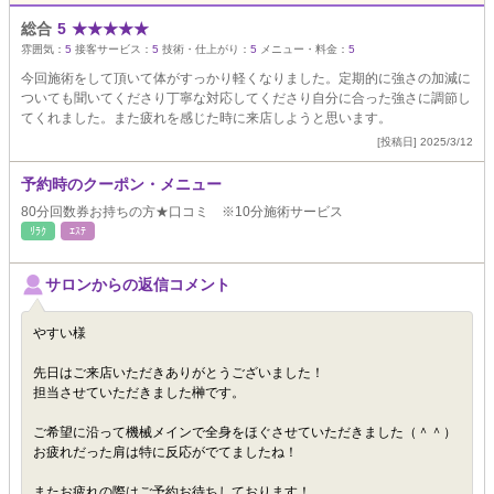
総合
5
★
★
★
★
★
雰囲気：
5
接客サービス：
5
技術・仕上がり：
5
メニュー・料金：
5
今回施術をして頂いて体がすっかり軽くなりました。定期的に強さの加減に
ついても聞いてくださり丁寧な対応してくださり自分に合った強さに調節し
てくれました。また疲れを感じた時に来店しようと思います。
[投稿日] 2025/3/12
予約時のクーポン・メニュー
80分回数券お持ちの方★口コミ ※10分施術サービス
ﾘﾗｸ
ｴｽﾃ
サロンからの返信コメント
やすい様
先日はご来店いただきありがとうございました！
担当させていただきました榊です。
ご希望に沿って機械メインで全身をほぐさせていただきました（＾＾）
お疲れだった肩は特に反応がでてましたね！
またお疲れの際はご予約お待ちしております！