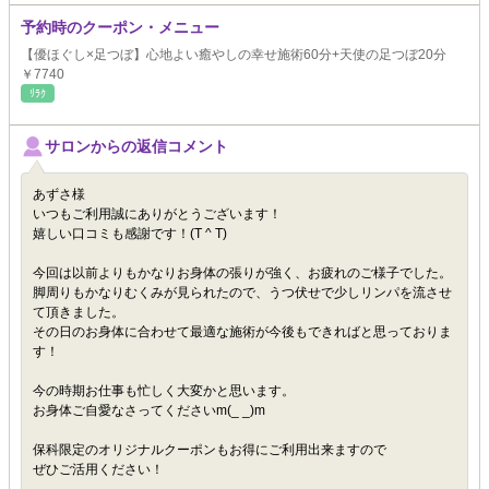
予約時のクーポン・メニュー
【優ほぐし×足つぼ】心地よい癒やしの幸せ施術60分+天使の足つぼ20分
￥7740
ﾘﾗｸ
サロンからの返信コメント
あずさ様
いつもご利用誠にありがとうございます！
嬉しい口コミも感謝です！(T ^ T)
今回は以前よりもかなりお身体の張りが強く、お疲れのご様子でした。
脚周りもかなりむくみが見られたので、うつ伏せで少しリンパを流させ
て頂きました。
その日のお身体に合わせて最適な施術が今後もできればと思っておりま
す！
今の時期お仕事も忙しく大変かと思います。
お身体ご自愛なさってくださいm(_ _)m
保科限定のオリジナルクーポンもお得にご利用出来ますので
ぜひご活用ください！