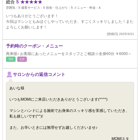
総合
5
★
★
★
★
★
雰囲気：
5
接客サービス：
5
技術・仕上がり：
5
メニュー・料金：
4
いつもありがとうございます！
今回はマシンともみほぐしやっていただき、すごくスッキリしました！また
よろしくお願いします！
[投稿日] 2025/3/21
予約時のクーポン・メニュー
再来様♪ お客様にあったメニューをスタッフとご相談☆全身60分 ￥6000～
ﾘﾗｸ
ｴｽﾃ
サロンからの返信コメント
あいな様
いつもMOMIにご来店いただきありがとうございます(*^^*)
マシンとハンドによる施術でお身体のスッキリ感を実感していただき、
私も嬉しいです(^^)/
また、お辛いときには無理せずお越しくださいませ♪
MOMIスタ