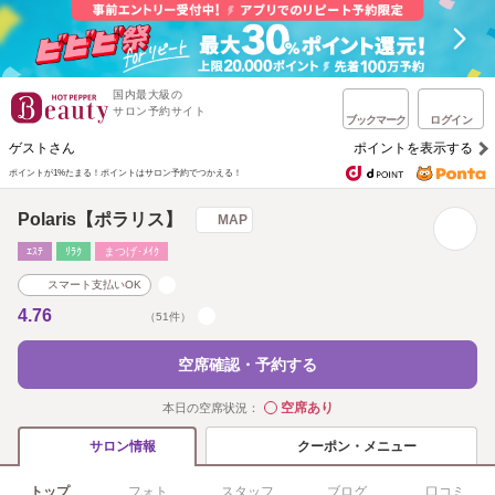
国内最大級の
サロン予約サイト
ブックマーク
ログイン
ゲストさん
ポイントを表示する
ポイントが1%たまる！
ポイントはサロン予約でつかえる！
Polaris【ポラリス】
MAP
ｴｽﾃ
ﾘﾗｸ
まつげ･ﾒｲｸ
スマート支払いOK
4.76
（51件）
空席確認・予約する
空席あり
本日の空席状況：
◯
クーポン・メニュー
サロン情報
トップ
フォト
スタッフ
ブログ
口コミ