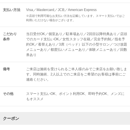
支払い方法
Visa／Mastercard／JCB／American Express
※店頭で利用可能なお支払い方法を記載しています。スマート支払いではご
利用いただけない場合がございます。
こだわり
当日受付OK／個室あり／駐車場あり／2回目以降特典あり／店頭
条件
でのカード支払いOK／女性スタッフ在籍／完全予約制／指名予
約OK／着替えあり／3席（ベッド）以下の小型サロン／つけ放題
メニューあり／都度払いメニューあり／体験メニューあり／回数
券あり
備考
ご来店は施術を受けられるご本人様のみでご来店をお願い致しま
す。同時施術、2人以上でのご来店をご希望のお客様は事前にご
連絡ください。
その他
スマート支払いOK
ポイント利用OK
即時予約OK
メンズに
もオススメ
クーポン