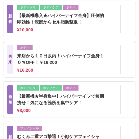
ボディトリ
ボディケア
ボディ
【最新機導入★ハイパーナイフ全身】圧倒的
新
規
即効性！深部からセル脂肪撃退！
¥10,000
ボディ
来店から１０日以内！ハイパーナイフ全身１
再
来
０％OFF！￥16,200
¥16,200
ボディトリ
ボディケア
ボディ
【最新機★半身集中】ハイパーナイフで短期
新
規
痩せ！気になる箇所を集中ケア！
¥8,000
フェイシャル
むくみ二重アゴ撃退！小顔ケアフェイシャ
新