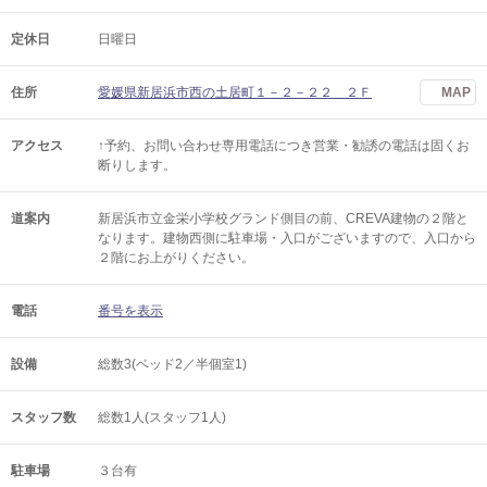
定休日
日曜日
住所
愛媛県新居浜市西の土居町１－２－２２ ２Ｆ
MAP
アクセス
↑予約、お問い合わせ専用電話につき営業・勧誘の電話は固くお
断りします。
道案内
新居浜市立金栄小学校グランド側目の前、CREVA建物の２階と
なります。建物西側に駐車場・入口がございますので、入口から
２階にお上がりください。
電話
番号を表示
設備
総数3(ベッド2／半個室1)
スタッフ数
総数1人(スタッフ1人)
駐車場
３台有