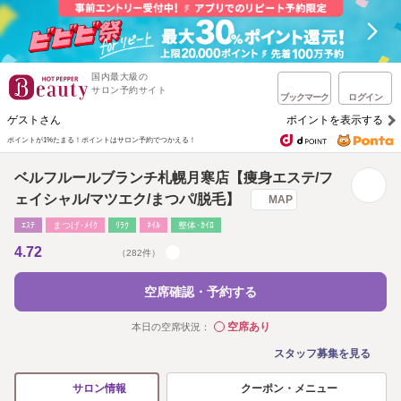
国内最大級の
サロン予約サイト
ブックマーク
ログイン
ゲストさん
ポイントを表示する
ポイントが1%たまる！
ポイントはサロン予約でつかえる！
ベルフルールブランチ札幌月寒店【痩身エステ/フ
ェイシャル/マツエク/まつパ/脱毛】
MAP
ｴｽﾃ
まつげ･ﾒｲｸ
ﾘﾗｸ
ﾈｲﾙ
整体･ｶｲﾛ
4.72
（282件）
空席確認・予約する
空席あり
本日の空席状況：
◯
スタッフ募集を見る
クーポン・メニュー
サロン情報