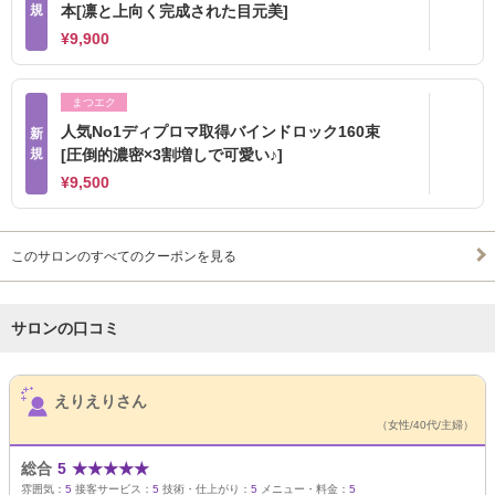
規
本[凛と上向く完成された目元美]
¥9,900
まつエク
人気No1ディプロマ取得バインドロック160束
新
規
[圧倒的濃密×3割増しで可愛い♪]
¥9,500
このサロンのすべてのクーポンを見る
サロンの口コミ
サロンPick Up
えりえりさん
（女性/40代/主婦）
総合
5
★
★
★
★
★
雰囲気：
5
接客サービス：
5
技術・仕上がり：
5
メニュー・料金：
5