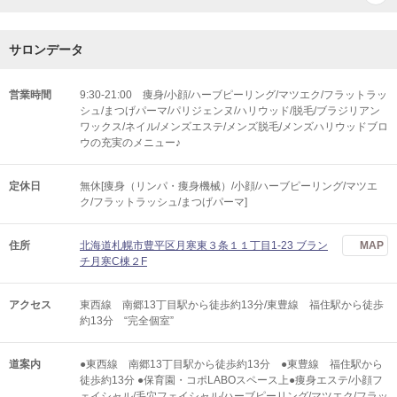
サロンデータ
営業時間
9:30-21:00 痩身/小顔/ハーブピーリング/マツエク/フラットラッ
シュ/まつげパーマ/パリジェンヌ/ハリウッド/脱毛/ブラジリアン
ワックス/ネイル/メンズエステ/メンズ脱毛/メンズハリウッドブロ
ウの充実のメニュー♪
定休日
無休[痩身（リンパ・痩身機械）/小顔/ハーブピーリング/マツエ
ク/フラットラッシュ/まつげパーマ]
住所
北海道札幌市豊平区月寒東３条１１丁目1-23 ブラン
MAP
チ月寒C棟２F
アクセス
東西線 南郷13丁目駅から徒歩約13分/東豊線 福住駅から徒歩
約13分 “完全個室”
道案内
●東西線 南郷13丁目駅から徒歩約13分 ●東豊線 福住駅から
徒歩約13分 ●保育園・コポLABOスペース上●痩身エステ/小顔フ
ェイシャル/毛穴フェイシャル/ハーブピーリング/マツエク/フラッ