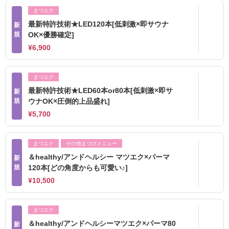
まつエク
最新特許技術★LED120本[低刺激×即サウナ
新
規
OK×優勝確定]
¥6,900
まつエク
最新特許技術★LED60本or80本[低刺激×即サ
新
規
ウナOK×圧倒的上品盛れ]
¥5,700
まつエク
その他まつげメニュー
＆healthy/アンドヘルシー マツエク×パーマ
新
規
120本[どの角度からも可愛い♪]
¥10,500
まつエク
＆healthy/アンドヘルシーマツエク×パーマ80
新