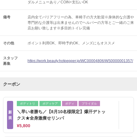
ダルメニューあり／COIN+支払いOK
備考
店内全てバリアフリーの為、車椅子の方大歓迎※身体的な介護や
専門的な介護等は出来ませんのでヘルパーの方等とご一緒のご来
店お願い致します※多目的トイレ完備
その他
ポイント利用OK
即時予約OK
メンズにもオススメ
スタッフ
https://work.beauty.hotpepper.jp/WC00004806/WS0000001357/
募集
クーポン
ボディトリ
ボディケア
ボディ
ブライダル
＼早い者勝ち／【8月10名様限定】爆汗デトッ
新
規
クス★全身激痩せリンパ
¥5,800