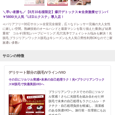
＼早い者勝ち／【8月10名様限定】爆汗デトックス★全身激痩せリンパ
￥5800/大人気「LEDエクステ」導入店！
≪バリアフリー対応サロン≫全室完全個室，広々なドレッサー完備の大人女性
に嬉しい空間。熟練技術のオールハンドと最新マシンを取り揃えた痩身は“結果
重視” コルギ(骨気),ハーブピーリング,毛穴洗浄でフェイシャル悩みも解決！光
脱毛,ブラジリアンワックス脱毛は今シーズンも大人気◎男性利用OKなのでご家
族通い多数♪
サロンの特徴
デリケート部分の脱毛/Vライン/VIO
その日にツルツル実感×未来の自己処理ラク！光×ブラジリアンワック
スW脱毛で快適美肌VIOへ
ブラジリアンワックスでその日にツルツ
ル実感！さらに光脱毛を組み合わせたW
脱毛で未来の自己処理もラクに♪ムレ・チ
クチク・自己処理負担を軽減し、清潔感
のある快適VIOへ。旅行前・生理前にもお