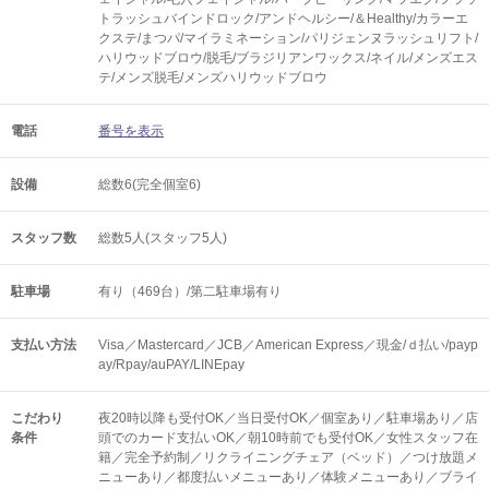
トラッシュバインドロック/アンドヘルシー/＆Healthy/カラーエ
クステ/まつパ/マイラミネーション/パリジェンヌラッシュリフト/
ハリウッドブロウ/脱毛/ブラジリアンワックス/ネイル/メンズエス
テ/メンズ脱毛/メンズハリウッドブロウ
電話
番号を表示
設備
総数6(完全個室6)
スタッフ数
総数5人(スタッフ5人)
駐車場
有り（469台）/第二駐車場有り
支払い方法
Visa／Mastercard／JCB／American Express／現金/ｄ払い/payp
ay/Rpay/auPAY/LINEpay
こだわり
夜20時以降も受付OK／当日受付OK／個室あり／駐車場あり／店
条件
頭でのカード支払いOK／朝10時前でも受付OK／女性スタッフ在
籍／完全予約制／リクライニングチェア（ベッド）／つけ放題メ
ニューあり／都度払いメニューあり／体験メニューあり／ブライ