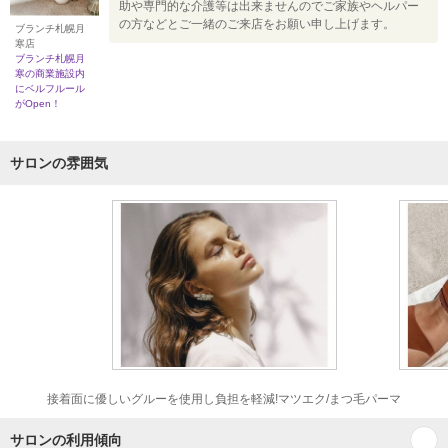
助や専門的な介護等は出来ませんのでご家族やヘルパー
の方などとご一緒のご来店をお願い申し上げます。
ブランチ札幌月
寒店
ブランチ札幌月
寒の商業施設内
にベルフルール
がOpen！
サロンの雰囲気
接着面に優しいグルーを使用し負担を軽減!マツエク/まつ毛パーマ
サロンの利用傾向