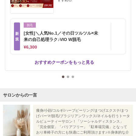
すすめ◎
脱毛
[女性]＼人気No.1／その日ツルツル×未
新
規
来の自己処理ラク♪VIO W脱毛
¥6,300
おすすめクーポンをもっと見る
サロンからの一言
痩身/小顔/コルギ/ハーブピーリング/まつげエクステ/まつ
げパーマ/脱毛/ブラジリアンワックス/ネイルを行うトータ
ルビューティーサロン！「ソーシャルディスタンス」
「完全個室」「バリアフリー」「駐車場完備」となって
おり車椅子の方にも快適にご利用頂けます♪※身体的な介