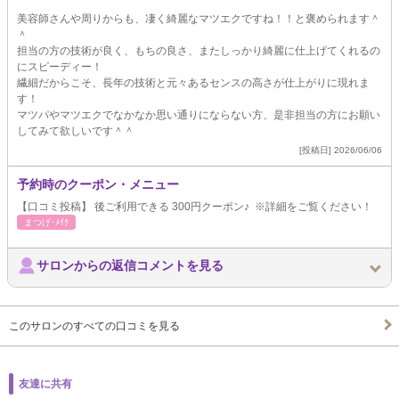
美容師さんや周りからも、凄く綺麗なマツエクですね！！と褒められます＾
＾
担当の方の技術が良く、もちの良さ、またしっかり綺麗に仕上げてくれるの
にスピーディー！
繊細だからこそ、長年の技術と元々あるセンスの高さが仕上がりに現れま
す！
マツパやマツエクでなかなか思い通りにならない方、是非担当の方にお願い
してみて欲しいです＾＾
[投稿日] 2026/06/06
予約時のクーポン・メニュー
【口コミ投稿】 後ご利用できる 300円クーポン♪ ※詳細をご覧ください！
まつげ･ﾒｲｸ
サロンからの返信コメントを見る
このサロンのすべての口コミを見る
友達に共有