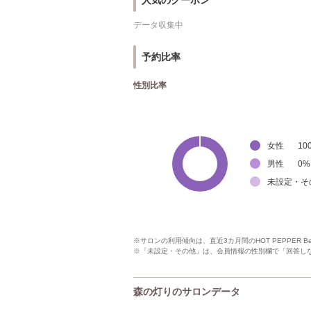
人気のクーポン
データ収集中
予約比率
性別比率
女性
10
男性
0
%
未設定・そ
※サロンの利用傾向は、直近3カ月間のHOT PEPPER 
※「未設定・その他」は、会員情報の性別欄で「回答し
森の灯りのサロンデータ