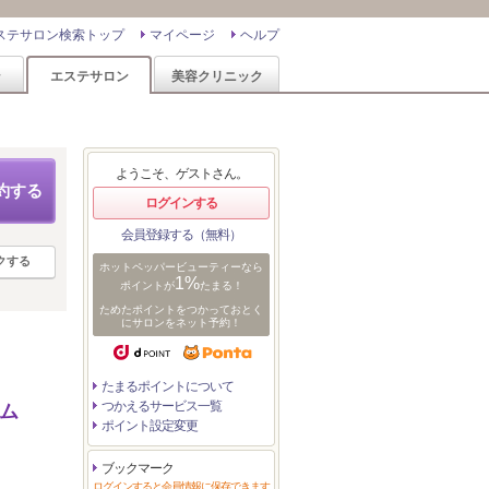
ステサロン検索トップ
マイページ
ヘルプ
ン
エステサロン
美容クリニック
ようこそ、ゲストさん。
約する
ログインする
会員登録する（無料）
クする
ホットペッパービューティーなら
1%
ポイントが
たまる！
ためたポイントをつかっておとく
にサロンをネット予約！
たまるポイントについて
つかえるサービス一覧
ム
ポイント設定変更
ブックマーク
ログインすると会員情報に保存できます