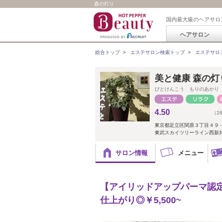
森の灯り
国内最大級のヘアサロ
ヘアサロン
総合トップ
>
エステサロン検索トップ
>
エステサロ
美と健康 森の灯
びとけんこう もりのあかり
4.50
（2
東京都足立区関原３丁目４９
東武スカイツリーライン西新井
サロン情報
メニュー
【アイリッドアップパーマ認
仕上がり◎￥5,500~