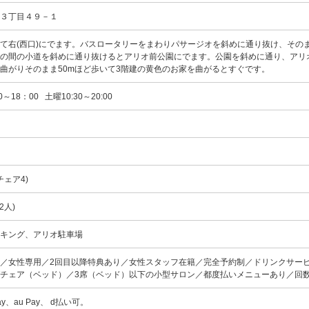
原３丁目４９－１
て右(西口)にでます。バスロータリーをまわりパサージオを斜めに通り抜け、その
ンの間の小道を斜めに通り抜けるとアリオ前公園にでます。公園を斜めに通り、アリ
曲がりそのまま50mほど歩いて3階建の黄色のお家を曲がるとすぐです。
～18：00 土曜10:30～20:00
チェア4)
2人)
ーキング、アリオ駐車場
K／女性専用／2回目以降特典あり／女性スタッフ在籍／完全予約制／ドリンクサー
チェア（ベッド）／3席（ベッド）以下の小型サロン／都度払いメニューあり／回
pay、au Pay、 d払い可。