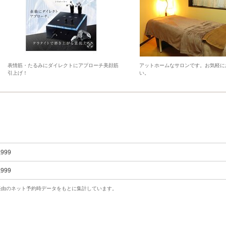
表情筋・たるみにダイレクトにアプローチ美顔筋
アットホームなサロンです。お気軽に
引上げ！
い。
,999
,999
uty経由のネット予約時データをもとに集計しています。