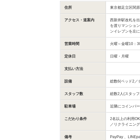
住所
東京都足立区関
アクセス・道案内
西新井駅改札を出
を渡りマンショ
ンイレブンを左に
営業時間
火曜～金曜10：30
定休日
日曜・月曜
支払い方法
設備
総数6(ベッド2／
スタッフ数
総数2人(スタッフ
駐車場
近隣にコインパ
こだわり条件
2名以上の利用O
／リクライニング
備考
PayPay 、LINE