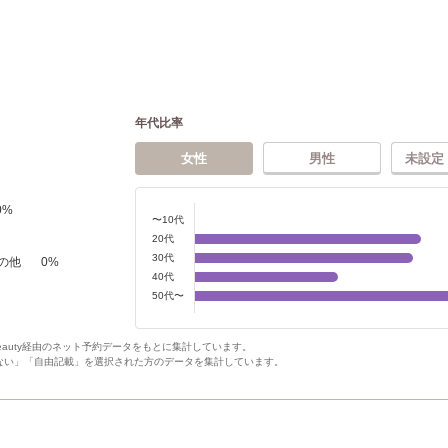
年代比率
女性
男性
未設定
0
%
〜10代
20代
30代
の他
0
%
40代
50代〜
Beauty経由のネット予約データをもとに集計しています。
ない」「自由記載」を選択された方のデータを集計しています。