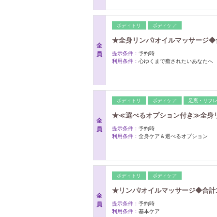
ボディトリ
ボディケア
★全身リンパ/オイルマッサージ◆合
全
提示条件：
予約時
員
利用条件：
心ゆくまで癒されたいあなたへ
ボディトリ
ボディケア
足裏・リフ
★≪選べるオプション付き≫全身リ
全
提示条件：
予約時
員
利用条件：
全身ケア＆選べるオプション
ボディトリ
ボディケア
★リンパ/オイルマッサージ◆合計1
全
提示条件：
予約時
員
利用条件：
基本ケア