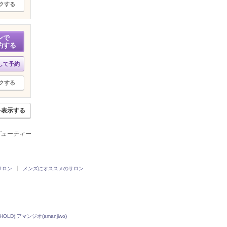
クする
ンで
約する
して予約
クする
を表示する
ビューティー
サロン
メンズにオススメのサロン
OLD)
|
アマンジオ(amanjiwo)