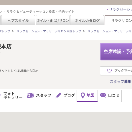
リラクゼーシ
ン ・リラク＆ビューティーサロン検索・予約サイト
ヘアスタイル
ネイル・まつげサロン
ネイルカタログ
リラクサロ
索トップ
>
リラクゼーション・マッサージサロン四国トップ
>
リラクゼーション・マッサージサ
媛本店
空席確認・予
ン
ブックマー
ネットもしくはLINEから◎≫
スタッフ募集
フォト
スタッフ
ブログ
地図
口コミ
ギャラリー