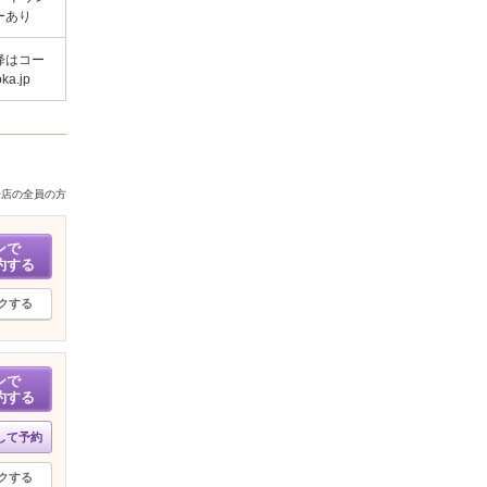
ーあり
降はコー
a.jp
来店の全員の方
ンで
約する
クする
ンで
約する
して予約
クする