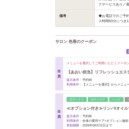
クサービスあり／
備考
◆お電話でのご予約
ス時間60分につき1枚お
サロン 色香のクーポン
メニューを選択してご利用いただくクーポ
全
【あおい担当】リフレッシュエス
員
提示条件：
予約時
利用条件：
【メニューを選択】からメニュ
ボディトリ
ボディケア
ヘッド
≪オプション付き≫リンパ/オイル
全
提示条件：
予約時
員
利用条件：
全体の要所ケア+オプション施術
有効期限：
2026年08月31日まで