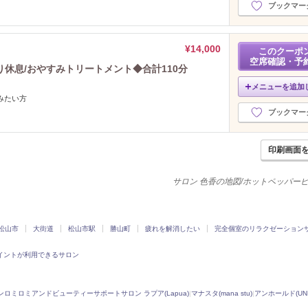
ブックマー
¥14,000
このクーポ
空席確認・予
休息/おやすみトリートメント◆合計110分
メニューを追加
みたい方
ブックマー
印刷画面
サロン 色香の地図/ホットペッパー
松山市
大街道
松山市駅
勝山町
疲れを解消したい
完全個室のリラクゼーション
イントが利用できるサロン
ンロミロミアンドビューティーサポートサロン ラプア(Lapua)
|
マナスタ(mana stu)
|
アンホールド(UNH