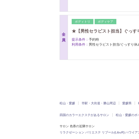
ボディトリ
ボディケア
★【男性セラピスト担当】ぐっすり
全
提示条件：
予約時
員
利用条件：
男性セラピスト担当/ぐっすり休
松山・愛媛
市駅・大街道・勝山周辺
愛媛県
四国のカラーエクステがあるサロン
松山・愛媛のポ
サロン 色香の近隣サロン
リラクゼーション バリエステ リブール(LibuR)
|
ハワイア