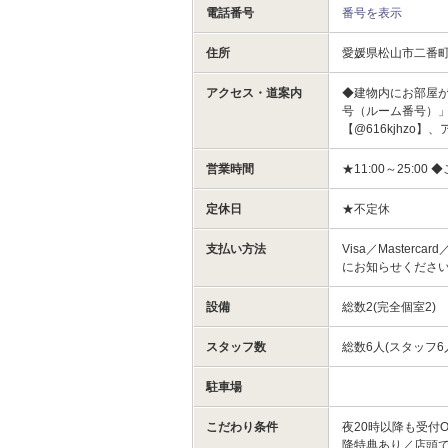
電話番号
番号を表示
住所
愛媛県松山市二番町
アクセス・道案内
◆建物内にお部屋
号（ルーム番号）」
【@616kjhzo
営業時間
★11:00～25:
定休日
★不定休
支払い方法
Visa／Masterca
にお知らせくださ
設備
総数2(完全個室2)
スタッフ数
総数6人(スタッフ6
駐車場
こだわり条件
夜20時以降も受付
降特典あり／店頭で