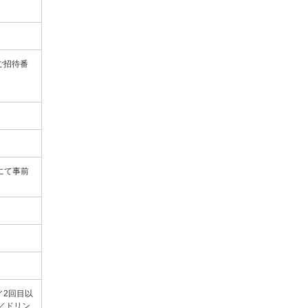
ご招待番
入欄にて事前
／2回目以
／ドリン