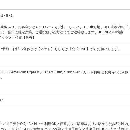
１-８-１
が複数あり、お客様ひとりに1ルームを貸切にしています。◆お越し頂く建物内の「
は、当日に確定次第、ご選択頂いた方法にてご連絡致します。◆LINEのID検索
】、アカウント検索【色香】
00 ◆ご予約・お問い合わせは【ネット】もしくは【公式LINE】からお願いします。
rd／JCB／American Express／Diners Club／Discover／カード利用は予約時の記
い。
人)
OK／当日受付OK／2名以上の利用OK／個室あり／駐車場あり／駅から徒歩5分以内
のカード支払いOK／女性スタッフ在籍／完全予約制／指名予約OK／1人で貸切OK