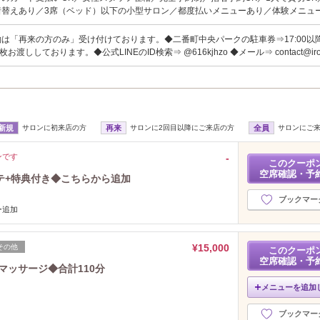
着替えあり／3席（ベッド）以下の小型サロン／都度払いメニューあり／体験メニュ
は「再来の方のみ」受け付けております。◆二番町中央パークの駐車券⇒17:00以
渡ししております。◆公式LINEのID検索⇒ @616kjhzo ◆メール⇒ contact@irok
新規
サロンに初来店の方
再来
サロンに2回目以降にご来店の方
全員
サロンにご
ンです
‐
このクーポ
空席確認・予
テ+特典付き◆こちらから追加
ブックマー
ー追加
¥15,000
その他
このクーポ
空席確認・予
マッサージ◆合計110分
メニューを追加
ブックマー