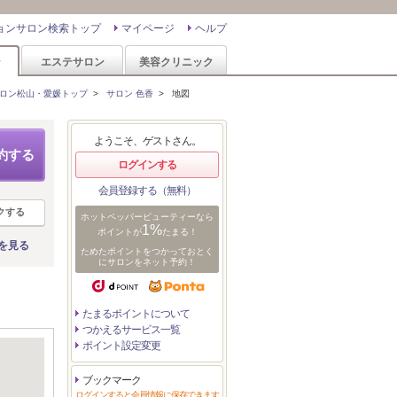
ョンサロン検索トップ
マイページ
ヘルプ
ン
エステサロン
美容クリニック
ロン松山・愛媛トップ
>
サロン 色香
>
地図
ようこそ、ゲストさん。
約する
ログインする
会員登録する（無料）
クする
ホットペッパービューティーなら
1%
ポイントが
たまる！
を見る
ためたポイントをつかっておとく
にサロンをネット予約！
たまるポイントについて
つかえるサービス一覧
ポイント設定変更
ブックマーク
ログインすると会員情報に保存できます