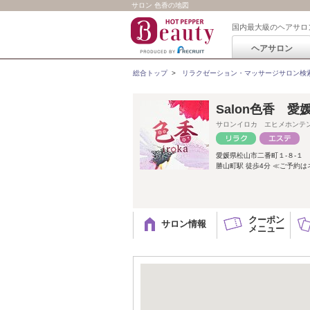
サロン 色香の地図
国内最大級のヘアサロ
ヘアサロン
総合トップ
>
リラクゼーション・マッサージサロン検
Salon色香 愛
サロンイロカ エヒメホンテ
愛媛県松山市二番町１-８-１
勝山町駅 徒歩4分 ≪ご予約は
クーポン
サロン情報
メニュー