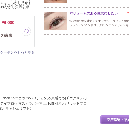
インをしっかり見せる
を入れながら負担を抑
ボリュームのある目元にしたい
理想の目元を叶えます★フラットラッシュ/ボ
¥6,000
ラッシュ/バインドロック/ワンホンデザインも
ヌ/束感
0
クーポンをもっと見る
マ/マツパ/まつパ/パリジェンヌ/束感まつげ/エクステ/フ
/アイブロウ/マスカラパーマ/上下/間引き/ハリウッドブロ
サロン/ラッシュリフト】
空席確認・予