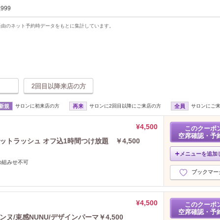
,999
uty経由のネット予約時データをもとに集計しています。
2回目以降来店の方
新規
サロンに初来店の方
再来
サロンに2回目以降にご来店の方
全員
サロンにご
¥4,500
このクーポ
空席確認・予
ットラッシュ オフ込1時間つけ放題 ￥4,500
メニューを追加
の組みせ不可
ブックマー
¥4,500
このクーポ
空席確認・予
ヌ/束感NUNU/デザインパーマ￥4,500