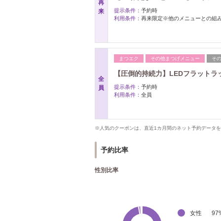
再
提示条件：
予約時
来
利用条件：
再来限定※他のメニューとの組
まつエク
その他まつげメニュー
そ
【圧倒的持続力】LEDフラットラッシ
全
提示条件：
予約時
員
利用条件：
全員
※人気のクーポンは、直近1カ月間のネット予約データ
予約比率
性別比率
女性
97