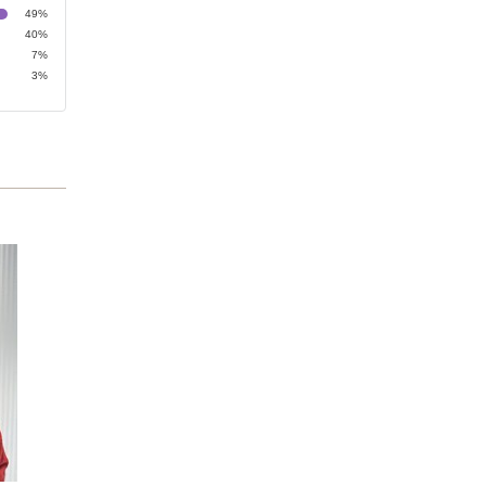
49%
40%
7%
3%