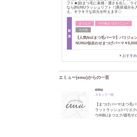
フト★]自まつ毛に束感・濃さを出し、ラ
なら[NUNUラッシュリフト！]美容成分
え、キラキラな目元を叶えます◇
まつエク
その他まつげメニュー
その他
新
規
【人気No2まつ毛パーマ】パリジェン
NUNU/似合わせまつげパーマ￥6,00
おすすめ
エミュー(emu)からの一言
emu
スタッフ一同
【まつげパーマ/まつ毛パー
ラットラッシュ/パリエク
ウ/HBL/まつエク/眉毛