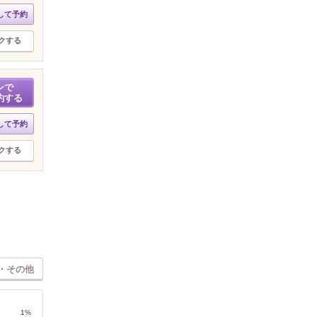
して予約
クする
ンで
約する
して予約
クする
・その他
1%