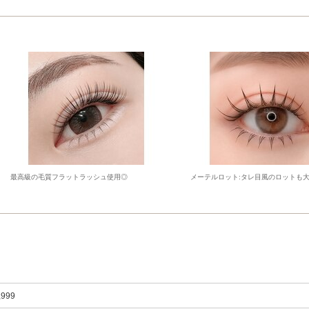
最高級の毛質フラットラッシュ使用◎
メーテルロット:タレ目風のロットも
,999