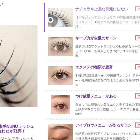
い
ナチュラル上品な目元にしたい
【パリジェンヌラッシュリフト/韓国風束感NU
シュリフト】★自まつ毛の状態とイメージ合
評！
キープ力が自慢のサロン
最新のLEDフラットラッシュや圧倒的なキー
るLEDグルーを導入したまつげサロン◎リピ
数！
エクステの種類が豊富
SNSで話題沸騰中★《中国風ワンホン》でドー
eへ♪圧倒的持続力なのでモチが悪く落ちやす
☆
つけ放題メニューがある
自まつ毛に馴染む上質なエクステで目元の印象
上限180本まで付け放題♪カラーエクステ変更
00☆
アイブロウメニューがあるサロン
束感NUNUラッシュ
合わせが好評！
今話題の次世代アイブロウ≪ハリウッドブロ
リジェンヌラッシュリ
≫導入店★自眉の毛流れを自由自在に！