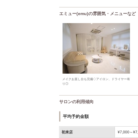
エミュー(emu)の雰囲気・メニューなど
メイクお直し台も完備◇アイロン、ドライヤー有
り◎
サロンの利用傾向
平均予約金額
初来店
¥7,000～¥7