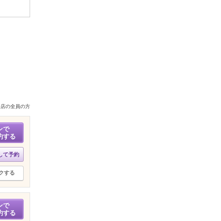
来店の全員の方
ンで
約する
して予約
クする
ンで
約する