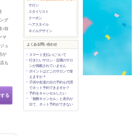
サロン
任
スタイリスト
クーポン
リング
ヘアスタイル
数♪自
ネイルデザイン
ーマ
よくある問い合わせ
グジュ
術が
スマート支払いについて
行きたいサロン・近隣のサロ
来店も
ンが掲載されていません
ポイントはどこのサロンで使
えますか？
子供や友達の分の予約も代理
でネット予約できますか？
予約をキャンセルしたい
約する
「無断キャンセル」と表示が
出て、ネット予約ができない