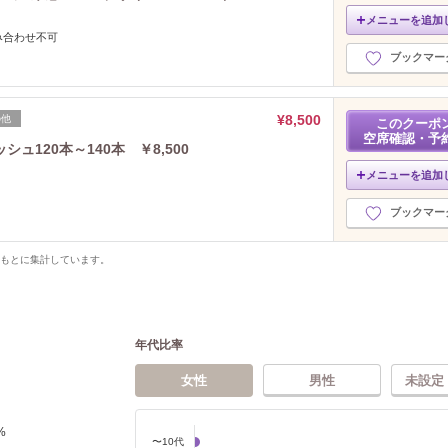
メニューを追加
み合わせ不可
ブックマー
¥8,500
の他
このクーポ
空席確認・予
ュ120本～140本 ￥8,500
メニューを追加
ブックマー
をもとに集計しています。
年代比率
女性
男性
未設定
%
〜10代