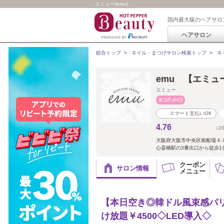
エミュー(emu)
国内最大級のヘアサロ
ヘアサロン
総合トップ
>
ネイル・まつげサロン検索トップ
>
ネ
emu 【エミュ
エミュー
スマート支払いOK
4.76
（2
大阪府大阪市中央区南船場４-1
心斎橋駅の3番出口から徒歩1分
クーポン
サロン情報
メニュー
【本日空き◎韓ドル風束感パリ
け放題￥4500◇LED導入◇