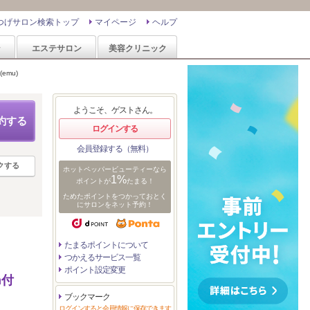
つげサロン検索トップ
マイページ
ヘルプ
ン
エステサロン
美容クリニック
emu)
ようこそ、ゲストさん。
約する
ログインする
会員登録する（無料）
クする
ホットペッパービューティーなら
1%
ポイントが
たまる！
ためたポイントをつかっておとく
にサロンをネット予約！
たまるポイントについて
つかえるサービス一覧
ポイント設定変更
h付
ブックマーク
ログインすると会員情報に保存できます