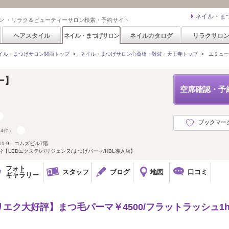
ネイル・ま
ン ・リラク＆ビューティーサロン検索・予約サイト
ヘアスタイル
ネイル・まつげサロン
ネイルカタログ
リラクサロ
イル・まつげサロン関西トップ
>
ネイル・まつげサロン心斎橋・難波・天王寺トップ
>
エミュー(
ー】
空席確認・予
ブックマー
04件）
1-9 コムズビル7階
【LEDエクステ/パリジェンヌ/まつげパーマ/HBL導入店】
フォト
スタッフ
ブログ
地図
口コミ
ギャラリー
エク大好評】まつ毛パーマ￥4500/フラットラッシュ1