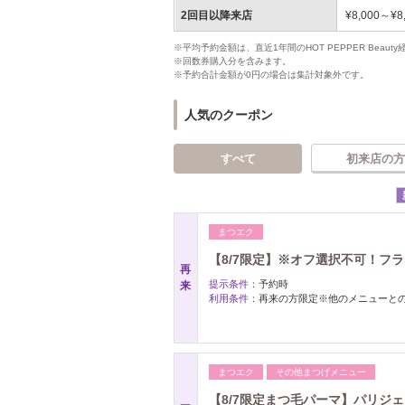
2回目以降来店
¥8,000～¥8
※平均予約金額は、直近1年間のHOT PEPPER Bea
※回数券購入分を含みます。
※予約合計金額が0円の場合は集計対象外です。
人気のクーポン
すべて
初来店の方
まつエク
【8/7限定】※オフ選択不可！フラ
再
提示条件：
予約時
来
利用条件：
再来の方限定※他のメニューと
まつエク
その他まつげメニュー
【8/7限定まつ毛パーマ】パリジェン