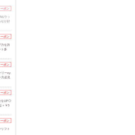
クーポン
NUラッ
わせが好
クーポン
プ力を誇
ート多
クーポン
リーey
い方必見
クーポン
をUP◎
は＋￥5
クーポン
ウリフト