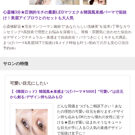
心斎橋3分★圧倒的モチの最新LEDマツエク＆韓国風束感パーマで垢抜
け！美眉アイブロウとのセットも大人気
心斎橋駅近★完全マンツーマン施術で“あなたらしい洗練美”を追求♪丁寧なカウ
ンセリング×高技術で理想とお悩みを深掘りし、骨格・雰囲気に合わせた似合わ
せデザインでナチュラル～束感まで自由自在！バラつきにくくモチも大満足。
まつげパーマ&美眉SETで垢抜け&メイク時短も叶う♪初めての方も安心◎当日
予約ok♪
サロンの特徴
可愛い目元にしたい
【《韓国ロッド》韓国風★束感まつげパーマ￥5000】”可愛い”は目元
から創る♪デザイン持ち込みも◎
どんな我儘まつげもご相談下さい！あな
たの理想の可愛い目元を創ります♪デザイ
ン持ち込みもOKだから憧れの女性に近づ
ける★思わず吸い込まれそうなキュート
な目元が手に入る◎人気の束感デザイン
で垢抜け女子に！