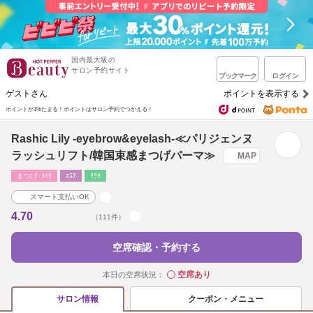
国内最大級の
サロン予約サイト
ブックマーク
ログイン
ゲストさん
ポイントを表示する
ポイントが1%たまる！
ポイントはサロン予約でつかえる！
Rashic Lily -eyebrow&eyelash-≪パリジェンヌ
ラッシュリフト/韓国束感まつげパーマ≫
MAP
まつげ･ﾒｲｸ
ｴｽﾃ
ﾘﾗｸ
スマート支払いOK
4.70
（111件）
空席確認・予約する
空席あり
本日の空席状況：
◯
クーポン・メニュー
サロン情報