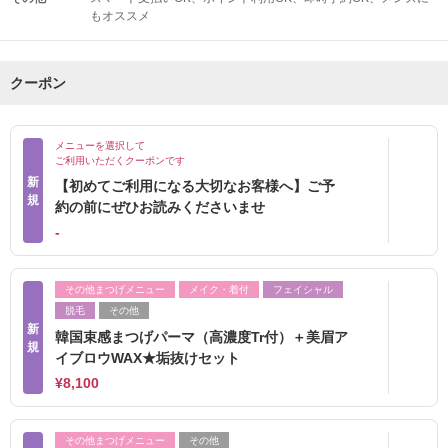
もオススメ
クーポン
メニューを選択して
ご利用いただくクーポンです
新
【初めてご利用になる大切なお客様へ】ご予
規
約の前にぜひお読みくださいませ
‐
その他まつげメニュー
メイク・着付
フェイシャル
脱毛
その他
新
韓国束感まつげパーマ（高濃度Tr付）＋美眉ア
規
イブロウWAX★垢抜けセット
¥8,100
その他まつげメニュー
その他