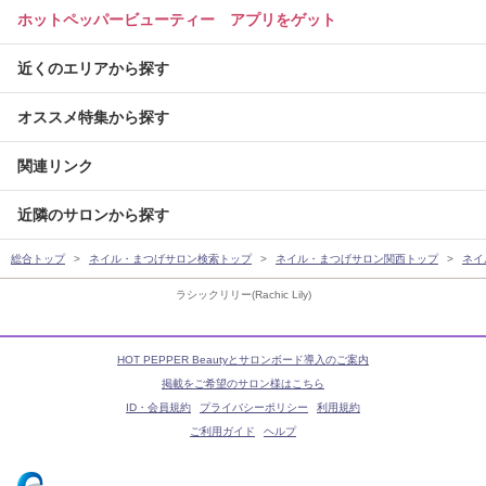
ホットペッパービューティー アプリをゲット
近くのエリアから探す
オススメ特集から探す
関連リンク
近隣のサロンから探す
総合トップ
ネイル・まつげサロン検索トップ
ネイル・まつげサロン関西トップ
ネイ
ラシックリリー(Rachic Lily)
HOT PEPPER Beautyとサロンボード導入のご案内
掲載をご希望のサロン様はこちら
ID・会員規約
プライバシーポリシー
利用規約
ご利用ガイド
ヘルプ