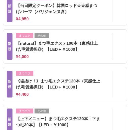
【当日限定クーポン】韓国ロッド☆束感まつ
新
規
げパーマ（パリジェンヌ含）
¥4,950
まつエク
その他
【natural】まつ毛エクステ100本（束感仕上
新
規
げ,毛質選択◎）【LED＋￥1000】
¥4,000
まつエク
《垢抜け！》まつ毛エクステ120本（束感仕上
新
規
げ.毛質選択◎）【LED＋￥1000】
¥4,400
まつエク
その他
【上下メニュー】まつ毛エクステ120本＋下ま
新
規
つ毛30本】【LED＋￥1000】