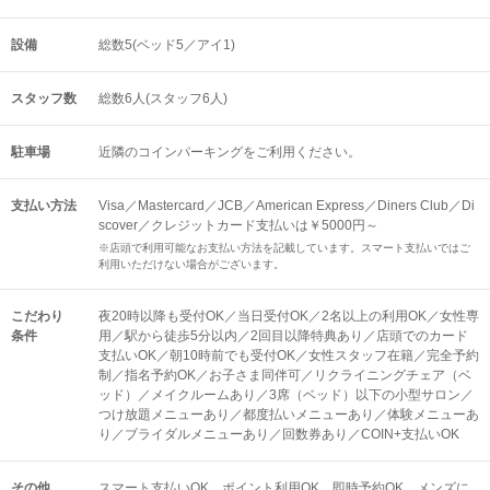
設備
総数5(ベッド5／アイ1)
スタッフ数
総数6人(スタッフ6人)
駐車場
近隣のコインパーキングをご利用ください。
支払い方法
Visa／Mastercard／JCB／American Express／Diners Club／Di
scover／クレジットカード支払いは￥5000円～
※店頭で利用可能なお支払い方法を記載しています。スマート支払いではご
利用いただけない場合がございます。
こだわり
夜20時以降も受付OK／当日受付OK／2名以上の利用OK／女性専
条件
用／駅から徒歩5分以内／2回目以降特典あり／店頭でのカード
支払いOK／朝10時前でも受付OK／女性スタッフ在籍／完全予約
制／指名予約OK／お子さま同伴可／リクライニングチェア（ベ
ッド）／メイクルームあり／3席（ベッド）以下の小型サロン／
つけ放題メニューあり／都度払いメニューあり／体験メニューあ
り／ブライダルメニューあり／回数券あり／COIN+支払いOK
その他
スマート支払いOK
ポイント利用OK
即時予約OK
メンズに