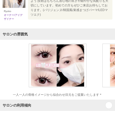
よう.技術はもちろん居心地の良さや細やかな気配りも大
切にしています。初めての方もぜひご来店お待ちしてお
ります。(パリジェンヌ/韓国風/束感まつげパーマ/LEDマ
Ryoko
ツエク)
オーナー/アイデ
ザイナー
サロンの雰囲気
一人一人の骨格イメージから似合わせ目元をご提案いたします＊
サロンの利用傾向