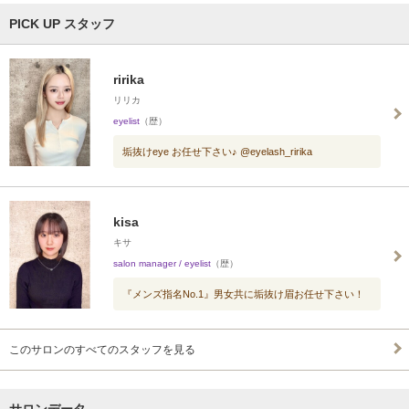
PICK UP スタッフ
ririka
リリカ
eyelist
（歴）
垢抜けeye お任せ下さい♪ @eyelash_ririka
kisa
キサ
salon manager / eyelist
（歴）
『メンズ指名No.1』男女共に垢抜け眉お任せ下さい！
このサロンのすべてのスタッフを見る