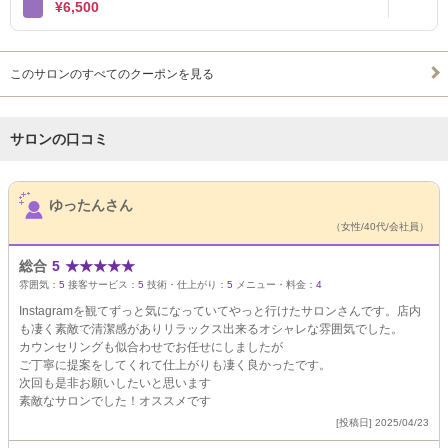
¥6,500
このサロンのすべてのクーポンを見る
サロンの口コミ
サロンPick Up
ゆったんさん
（女性/40代/会社員）
総合
5
★
★
★
★
★
雰囲気：
5
接客サービス：
5
技術・仕上がり：
5
メニュー・料金：
4
Instagramを観てずっと気になっていてやっと行けたサロンさんです。店内
も凄く素敵で清潔感がありリラックス出来るオシャレな雰囲気でした。
カウンセリングも似合わせでお任せにしましたが
ご丁寧に提案をしてくれて仕上がりも凄く良かったです。
次回も是非お願いしたいと思います
素敵なサロンでした！オススメです
[投稿日] 2025/04/23