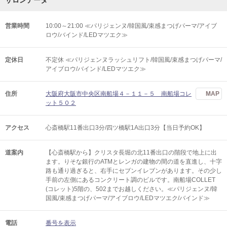
サロンデータ
営業時間
10:00～21:00 ≪パリジェンヌ/韓国風/束感まつげパーマ/アイブ
ロウ/バインド/LEDマツエク≫
定休日
不定休 ≪パリジェンヌラッシュリフト/韓国風/束感まつげパーマ/
アイブロウ/バインド/LEDマツエク≫
住所
大阪府大阪市中央区南船場４－１１－５ 南船場コレ
MAP
ット５０２
アクセス
心斎橋駅11番出口3分/四ツ橋駅1A出口3分【当日予約OK】
道案内
【心斎橋駅から】クリスタ長堀の北11番出口の階段で地上に出
ます。りそな銀行のATMとレンガの建物の間の道を直進し、十字
路も通り過ぎると、右手にセブンイレブンがあります。その少し
手前の左側にあるコンクリート調のビルです。南船場COLLET
(コレット)5階の、502までお越しください。≪パリジェンヌ/韓
国風/束感まつげパーマ/アイブロウ/LEDマツエク/バインド≫
電話
番号を表示