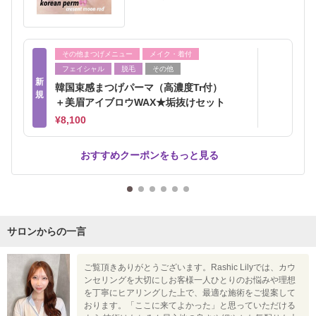
その他まつげメニュー
メイク・着付
フェイシャル
脱毛
その他
新
韓国束感まつげパーマ（高濃度Tr付）
規
＋美眉アイブロウWAX★垢抜けセット
¥8,100
おすすめクーポンをもっと見る
サロンからの一言
ご覧頂きありがとうございます。Rashic Lilyでは、カウ
ンセリングを大切にしお客様一人ひとりのお悩みや理想
を丁寧にヒアリングした上で、最適な施術をご提案して
おります。「ここに来てよかった」と思っていただける