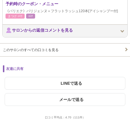
予約時のクーポン・メニュー
《パリエク》パリジェンヌ＋フラットラッシュ120本[アイシャンプー付]
まつげ･ﾒｲｸ
ｴｽﾃ
サロンからの返信コメントを見る
このサロンのすべての口コミを見る
友達に共有
LINEで送る
メールで送る
口コミ平均点：
4.70
（111件）