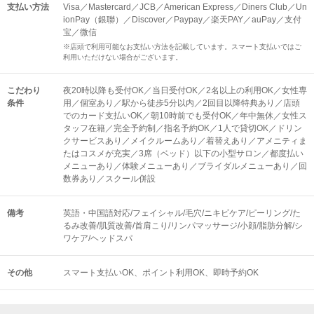
支払い方法
Visa／Mastercard／JCB／American Express／Diners Club／Un
ionPay（銀聯）／Discover／Paypay／楽天PAY／auPay／支付
宝／微信
※店頭で利用可能なお支払い方法を記載しています。スマート支払いではご
利用いただけない場合がございます。
こだわり
夜20時以降も受付OK／当日受付OK／2名以上の利用OK／女性専
条件
用／個室あり／駅から徒歩5分以内／2回目以降特典あり／店頭
でのカード支払いOK／朝10時前でも受付OK／年中無休／女性ス
タッフ在籍／完全予約制／指名予約OK／1人で貸切OK／ドリン
クサービスあり／メイクルームあり／着替えあり／アメニティま
たはコスメが充実／3席（ベッド）以下の小型サロン／都度払い
メニューあり／体験メニューあり／ブライダルメニューあり／回
数券あり／スクール併設
備考
英語・中国語対応/フェイシャル/毛穴/ニキビケア/ピーリング/た
るみ改善/肌質改善/首肩こり/リンパマッサージ/小顔/脂肪分解/シ
ワケア/ヘッドスパ
その他
スマート支払いOK
ポイント利用OK
即時予約OK