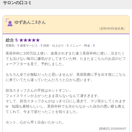
サロンの口コミ
サロンPick Up
ゆずあんこ3さん
（女性/40代/会社員）
総合
5
★
★
★
★
★
雰囲気：
5
接客サービス：
5
技術・仕上がり：
5
メニュー・料金：
5
美容外科に100万以上使い、改善されずまた違う美容外科に使い…泣きたく
ても泣けない毎日に嫌気がさしてきていた時、たまたまこちらのお店のビフ
ォーアフターを見て、予約しました。
もちろん全てが無駄だったと思いませんが、美容医療に手を出す前にこちら
に来ていてたら違っていたんだろうと心から思います。
担当スタッフさんの手技はホントすごい。
フェイスラインが上がったまま戻らないなんて凄すぎます。
そして、担当スタッフさんがはっきり口にし過ぎて、マジ笑かしてくれます
w 知識も素晴らしいし、美容外科でも分からなかった自分の悪い癖も教え
てくれて、今まで逆だったことを知りました。
ホント、心から早く出会いたかった。
[投稿日] 2026/06/07