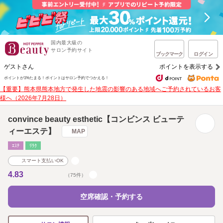
国内最大級の
サロン予約サイト
ブックマーク
ログイン
ゲストさん
ポイントを表示する
ポイントが1%たまる！
ポイントはサロン予約でつかえる！
【重要】熊本県熊本地方で発生した地震の影響のある地域へご予約されているお客
様へ（2026年7月28日）
convince beauty esthetic【コンビンス ビューテ
ィーエステ】
MAP
ｴｽﾃ
ﾘﾗｸ
スマート支払いOK
4.83
（75件）
空席確認・予約する