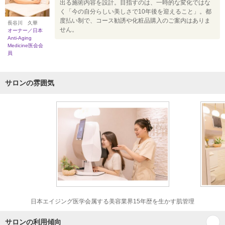
出る施術内容を設計。目指すのは、一時的な変化ではな
く「今の自分らしい美しさで10年後を迎えること」。都
度払い制で、コース勧誘や化粧品購入のご案内はありま
長谷川 久華
せん。
オーナー／日本
Anti-Aging
Medicine医会会
員
サロンの雰囲気
日本エイジング医学会属する美容業界15年歴を生かす肌管理
サロンの利用傾向