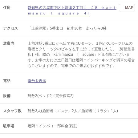
住所
愛知県名古屋市中区上前津２丁目１－２８ ｋａｍｉ
MAP
ｍａｅｚｕ Ｔ ｓｑｕａｒｅ ４Ｆ
アクセス
「上前津駅」5番出口 徒歩30秒 走ったら3秒
道案内
上前津駅5番出口から出て右にUターン、１階がスポーツジムの
看板とクリニックのビルを左手に沿って直進したら、［海星堂書
店］様、隣の「kamimaezu T square」ビル4階にございま
す。お車の方には土日祝日は近隣コインパーキングが満車の場合
もございますので、電車でのご来店がおすすめです。
電話
番号を表示
設備
総数2(ベッド2／完全個室2)
スタッフ数
総数3人(施術者（エステ）2人／施術者（リラク）1人)
駐車場
近隣コインパ（一部料金保証）