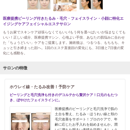
医療提携ピーリング付きたるみ・毛穴・フェイスライン・小顔に特化エ
イジングケアフェイシャルエステサロン
もうお家でスキンケア頑張らなくてもいい!もう何を選べばいいか悩まなくても
いい！正しい成分、医療提携マシン、心地よい手技、あなたの肌悩みに合わせ
た「ちょうどいい」ケアをご提案します。施術後は、つるつる、もちもち、キ
ュッと引き締まった顔へ。1回のエステ直後顔の変化にも、3日後と7日後の変
化にも感動を。
サロンの特徴
ホウレイ線・たるみ改善！予防ケア
ピーリングと毛穴洗浄も付きのデコルテから贅沢ケア！口元のもたつ
き、ぼやけたフェイスラインに。
医療提携のピーリングと毛穴洗浄で肌の
土台を整え、たるみ・ほうれい線と頬の
毛穴改善をサポート！プロのケアで、年
齢に応じたお手入れを始めませんか。潤
いに満ちた明るい表情を目指しましょう