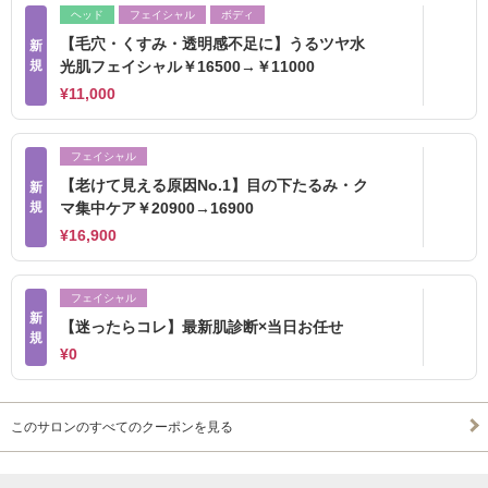
ヘッド
フェイシャル
ボディ
【毛穴・くすみ・透明感不足に】うるツヤ水
新
規
光肌フェイシャル￥16500→￥11000
¥11,000
フェイシャル
【老けて見える原因No.1】目の下たるみ・ク
新
規
マ集中ケア￥20900→16900
¥16,900
フェイシャル
新
【迷ったらコレ】最新肌診断×当日お任せ
規
¥0
このサロンのすべてのクーポンを見る