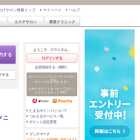
つげサロン検索トップ
マイページ
ヘルプ
ン
エステサロン
美容クリニック
ようこそ、ゲストさん。
約する
ログインする
会員登録する（無料）
クする
ホットペッパービューティーなら
1%
ポイントが
たまる！
ためたポイントをつかっておとく
にサロンをネット予約！
たまるポイントについて
つかえるサービス一覧
なメニ
ポイント設定変更
ブックマーク
ログインすると会員情報に保存できます