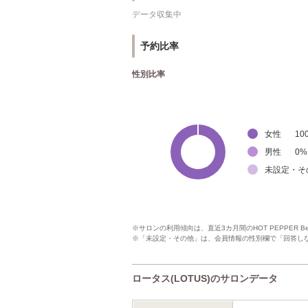
データ収集中
予約比率
性別比率
女性
10
男性
0
%
未設定・そ
※サロンの利用傾向は、直近3カ月間のHOT PEPPER 
※「未設定・その他」は、会員情報の性別欄で「回答し
ロータス(LOTUS)のサロンデータ