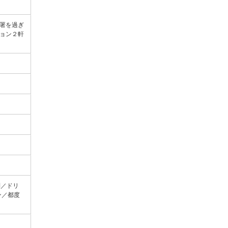
署を過ぎ
ョン２軒
）
制／ドリ
ン／都度