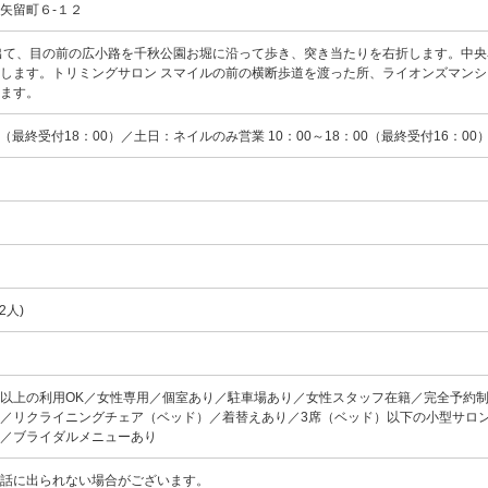
矢留町６-１２
出て、目の前の広小路を千秋公園お堀に沿って歩き、突き当たりを右折します。中央
します。トリミングサロン スマイルの前の横断歩道を渡った所、ライオンズマンシ
ります。
00 （最終受付18：00）／土日：ネイルのみ営業 10：00～18：00（最終受付16：00
)
2人)
名以上の利用OK／女性専用／個室あり／駐車場あり／女性スタッフ在籍／完全予約
／リクライニングチェア（ベッド）／着替えあり／3席（ベッド）以下の小型サロ
り／ブライダルメニューあり
話に出られない場合がございます。