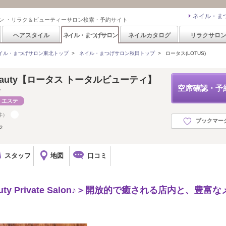
ネイル・ま
ン ・リラク＆ビューティーサロン検索・予約サイト
ヘアスタイル
ネイル・まつげサロン
ネイルカタログ
リラクサロ
イル・まつげサロン東北トップ
>
ネイル・まつげサロン秋田トップ
>
ロータス(LOTUS)
l beauty【ロータス トータルビューティ】
空席確認・予
ィ
件）
ブックマー
２
スタッフ
地図
口コミ
uty Private Salon♪＞開放的で癒される店内と、豊富