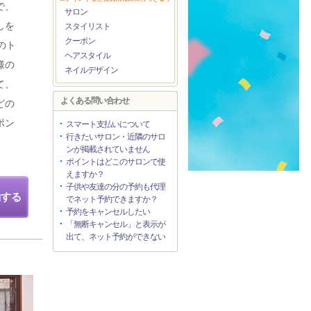
で、
サロン
しを
スタイリスト
クーポン
のト
ヘアスタイル
様の
ネイルデザイン
て、
よくある問い合わせ
どの
ポン
スマート支払いについて
行きたいサロン・近隣のサロ
ンが掲載されていません
ポイントはどこのサロンで使
えますか？
子供や友達の分の予約も代理
約する
でネット予約できますか？
予約をキャンセルしたい
「無断キャンセル」と表示が
出て、ネット予約ができない