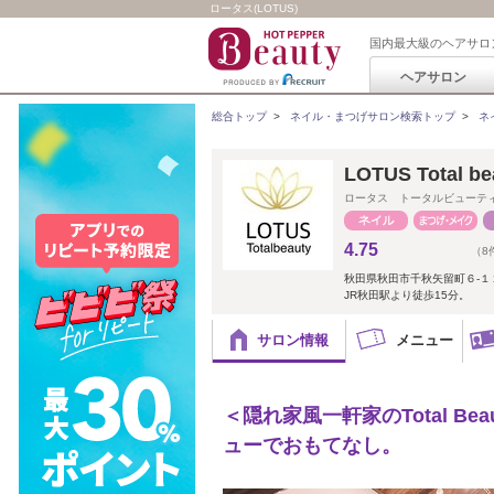
ロータス(LOTUS)
国内最大級のヘアサロ
ヘアサロン
総合トップ
>
ネイル・まつげサロン検索トップ
>
ネ
LOTUS Tota
ロータス トータルビューテ
4.75
（8
秋田県秋田市千秋矢留町６-１
JR秋田駅より徒歩15分。
サロン情報
メニュー
＜隠れ家風一軒家のTotal Bea
ューでおもてなし。