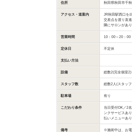
住所
秋田県秋田市千秋
アクセス・道案内
JR秋田駅西口を
交差点を渡り直進
隣にサロンがあ
営業時間
10：00～20：
定休日
不定休
支払い方法
設備
総数2(完全個室2
スタッフ数
総数2人(スタッフ
駐車場
有り
こだわり条件
当日受付OK／2
ンクサービスあり
払いメニューあ
備考
※施術中は、お電