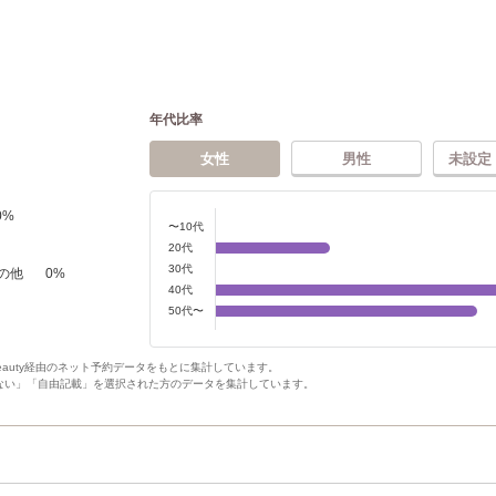
年代比率
女性
男性
未設定
0
%
〜10代
20代
30代
の他
0
%
40代
50代〜
Beauty経由のネット予約データをもとに集計しています。
ない」「自由記載」を選択された方のデータを集計しています。