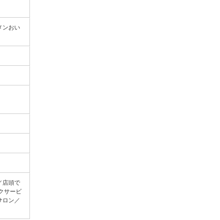
メンおい
・
／店頭で
クサービ
サロン／