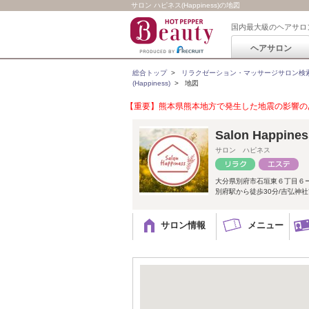
サロン ハピネス(Happiness)の地図
国内最大級のヘアサロ
ヘアサロン
総合トップ
>
リラクゼーション・マッサージサロン検
(Happiness)
>
地図
【重要】熊本県熊本地方で発生した地震の影響のあ
Salon Happines
サロン ハピネス
大分県別府市石垣東６丁目６
別府駅から徒歩30分/吉弘神
サロン情報
メニュー