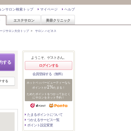
ョンサロン検索トップ
マイページ
ヘルプ
ン
エステサロン
美容クリニック
ージサロン大分トップ
>
サロン ハピネス
ようこそ、ゲストさん。
約する
ログインする
会員登録する（無料）
クする
ホットペッパービューティーなら
1%
ポイントが
たまる！
ためたポイントをつかっておとく
にサロンをネット予約！
たまるポイントについて
つかえるサービス一覧
ポイント設定変更