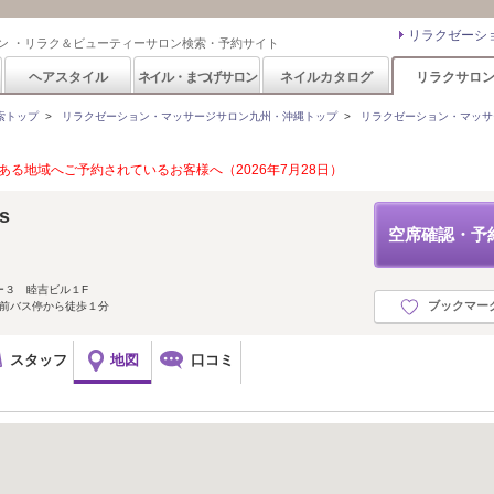
リラクゼーシ
ン ・リラク＆ビューティーサロン検索・予約サイト
ヘアスタイル
ネイル・まつげサロン
ネイルカタログ
リラクサロ
索トップ
>
リラクゼーション・マッサージサロン九州・沖縄トップ
>
リラクゼーション・マッサ
る地域へご予約されているお客様へ（2026年7月28日）
s
空席確認・予
ー３ 睦吉ビル１F
ブックマー
社前バス停から徒歩１分
スタッフ
地図
口コミ