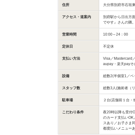
住所
大分県別府市石垣
アクセス・道案内
別府駅から日出方
でやす』さんの隣
営業時間
10:00～24：00
定休日
不定休
支払い方法
Visa／Mastercar
aupay・楽天pa
設備
総数2(半個室1／ベ
スタッフ数
総数3人(施術者（リ
駐車場
２台(店舗前１台・
こだわり条件
夜20時以降も受付
のカード支払いOK
スあり／お子さま
都度払いメニュー