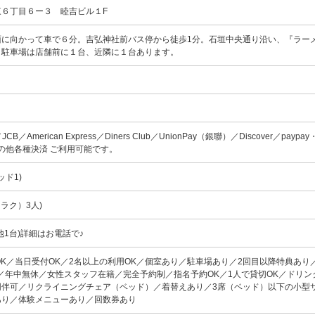
東６丁目６ー３ 睦吉ビル１F
面に向かって車で６分。吉弘神社前バス停から徒歩1分。石垣中央通り沿い、『ラー
。駐車場は店舗前に１台、近隣に１台あります。
d／JCB／American Express／Diners Club／UnionPay（銀聯）／Discover／paypay
yその他各種決済 ご利用可能です。
ッド1)
ラク）3人)
他1台)詳細はお電話で♪
OK／当日受付OK／2名以上の利用OK／個室あり／駐車場あり／2回目以降特典あり
／年中無休／女性スタッフ在籍／完全予約制／指名予約OK／1人で貸切OK／ドリン
同伴可／リクライニングチェア（ベッド）／着替えあり／3席（ベッド）以下の小型
あり／体験メニューあり／回数券あり