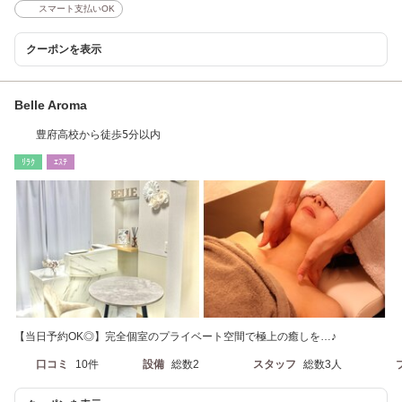
スマート支払いOK
クーポンを表示
Belle Aroma
豊府高校から徒歩5分以内
ﾘﾗｸ
ｴｽﾃ
【当日予約OK◎】完全個室のプライベート空間で極上の癒しを…♪
口コミ
10件
設備
総数2
スタッフ
総数3人