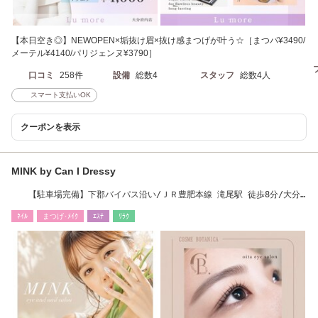
【本日空き◎】NEWOPEN×垢抜け眉×抜け感まつげが叶う☆［まつパ¥3490/
メーテル¥4140/パリジェンヌ¥3790］
口コミ
258件
設備
総数4
スタッフ
総数4人
スマート支払いOK
クーポンを表示
MINK by Can I Dressy
【駐車場完備】下郡バイパス沿い/ＪＲ豊肥本線 滝尾駅 徒歩8分/大分
駅車8分
ﾈｲﾙ
まつげ･ﾒｲｸ
ｴｽﾃ
ﾘﾗｸ