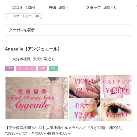
口コミ
135件
設備
総数4
スタッフ
総数4人
スマート支払いOK
クーポンを表示
Angeaile【アンジュエール】
大分市横尾 大東中学近く
ｴｽﾃ
まつげ･ﾒｲｸ
ﾈｲﾙ
ﾘﾗｸ
【完全個室/都度払い◎】人気沸騰のルメラやハイドラが◎顔・VIO脱毛
¥2990～/バスト￥4500～/痩身￥4500～