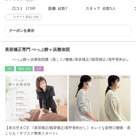
口コミ
173件
設備
総数7
スタッフ
総数5人
スマート支払いOK
クーポンを表示
美容矯正専門 べっぷ餅ヶ浜整体院
べっぷ餅ヶ浜整骨院隣《肩こり/腰痛/美容矯正/猫背矯正/肩甲骨剥が
し》
ﾘﾗｸ
整体･ｶｲﾛ
ｴｽﾃ
【本日空き◎】《美容矯正/猫背矯正/肩甲骨剥がし》キレイな姿勢◎腰痛・肩
こりも！サブスク整体スタート♪