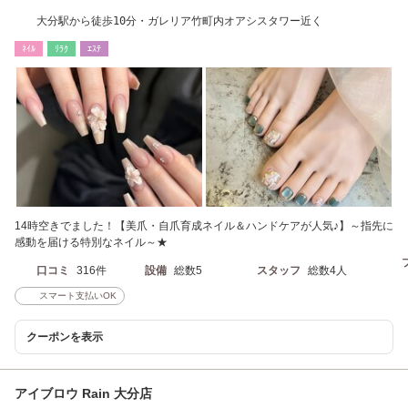
大分駅から徒歩10分・ガレリア竹町内オアシスタワー近く
ﾈｲﾙ
ﾘﾗｸ
ｴｽﾃ
14時空きでました！【美爪・自爪育成ネイル＆ハンドケアが人気♪】～指先に
感動を届ける特別なネイル～★
口コミ
316件
設備
総数5
スタッフ
総数4人
スマート支払いOK
クーポンを表示
アイブロウ Rain 大分店