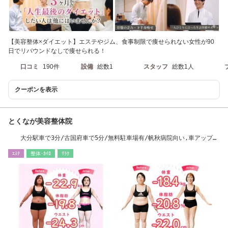
【美容整体×ダイエット】エステやジム、食事制限で痩せられない女性が90
日でリバウンドなしで痩せられる！
口コミ
190件
設備
総数1
スタッフ
総数1人
クーポンを表示
とくなが美容整体院
大分駅車で3分/古国府車で5分/無料駐車場有/帆秋病院向い,車アップル
隣＊明野は別店舗
ｴｽﾃ
整体･ｶｲﾛ
ﾘﾗｸ