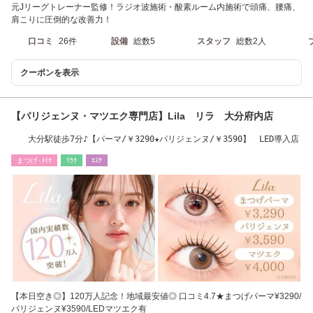
元Jリーグトレーナー監修！ラジオ波施術・酸素ルーム内施術で頭痛、腰痛、
肩こりに圧倒的な改善力！
口コミ
26件
設備
総数5
スタッフ
総数2人
クーポンを表示
【パリジェンヌ・マツエク専門店】Lila リラ 大分府内店
大分駅徒歩7分♪【パーマ/￥3290★パリジェンヌ/￥3590】 LED導入店
まつげ･ﾒｲｸ
ﾘﾗｸ
ｴｽﾃ
【本日空き◎】120万人記念！地域最安値◎ 口コミ4.7★まつげパーマ¥3290/
パリジェンヌ¥3590/LEDマツエク有