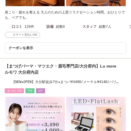
肩こり・疲れを整える 大人のための上質リラクゼーション時間。おひとりで
も、ペアでも。
口コミ
126件
設備
総数6
スタッフ
総数7人
スマート支払いOK
クーポンを表示
【まつげパーマ・マツエク・眉毛専門店/大分府内】Lu more
ルモワ 大分府内店
【NEW★OPEN】大分駅徒歩7分★まつパ¥3490/メーテル¥4140/パリ
¥3790/LEDエクステ¥5000
まつげ･ﾒｲｸ
ﾘﾗｸ
ｴｽﾃ