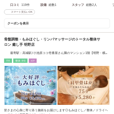
口コミ
119件
設備
総数1
スタッフ
総数2人
スマート支払いOK
クーポンを表示
骨盤調整・もみほぐし・リンパマッサージのトータル整体サ
ロン 癒し手 明野店
最寄駅：高城駅/小池原ココ壱番屋さん隣のマンション1階【明野・横
尾・高城・萩原】
ﾘﾗｸ
整体･ｶｲﾛ
ｴｽﾃ
皆さまの心身に寄り添う施術をお届けします◎もみほぐし／整体／ドライヘ