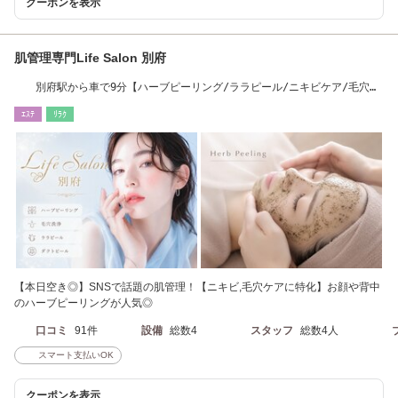
クーポンを表示
肌管理専門Life Salon 別府
別府駅から車で9分【ハーブピーリング/ララピール/ニキビケア/毛穴ケ
ア/くすみケア】
ｴｽﾃ
ﾘﾗｸ
【本日空き◎】SNSで話題の肌管理！【ニキビ,毛穴ケアに特化】お顔や背中
のハーブピーリングが人気◎
口コミ
91件
設備
総数4
スタッフ
総数4人
スマート支払いOK
クーポンを表示