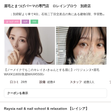
眉毛とまつげパーマの専門店 ロレインブロウ 別府店
；別府駅より車で4分。石垣二丁目交差点の角にある建物1階、学習塾の
隣になります。
まつげ･ﾒｲｸ
ｴｽﾃ
ﾘﾗｸ
【ノーメイクでもこのキレイさ♪きゅんとする眉に】パリジェンヌ×眉毛
WAX¥11800/美眉WAX¥5500♪
口コミ
28件
設備
総数4
スタッフ
総数1人
クーポンを表示
Raysia nail & nail school & relaxation 【レイシア】