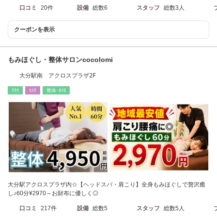
口コミ
20件
設備
総数6
スタッフ
総数3人
クーポンを表示
もみほぐし・整体サロンcocolomi
大分駅南 アクロスプラザ2F
ﾘﾗｸ
ｴｽﾃ
整体･ｶｲﾛ
大分駅アクロスプラザ内☆【ヘッドスパ・肩こり】全身もみほぐしで贅沢癒
し♪60分¥2970～お財布に優しく◎
口コミ
217件
設備
総数5
スタッフ
総数5人