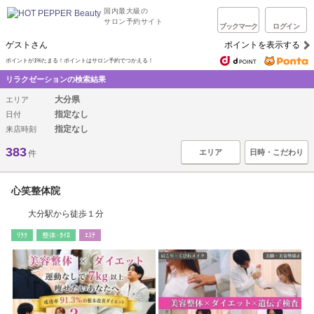
国内最大級の
サロン予約サイト
ブックマーク
ログイン
ゲストさん
ポイントを表示する
ポイントが1%たまる！ポイントはサロン予約でつかえる！
リラクゼーションの検索結果
大分県
エリア
指定なし
日付
指定なし
来店時刻
383
エリア
日時・こだわり
件
心笑整体院
大分駅から徒歩１分
ﾘﾗｸ
整体･ｶｲﾛ
ｴｽﾃ