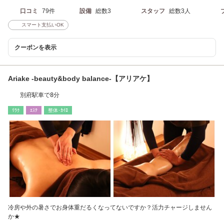
口コミ
79件
設備
総数3
スタッフ
総数3人
スマート支払いOK
クーポンを表示
Ariake -beauty&body balance-【アリアケ】
別府駅車で8分
ﾘﾗｸ
ｴｽﾃ
整体･ｶｲﾛ
冷房や外の暑さでお身体重だるくなってないですか？活力チャージしません
か★