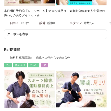
本日明日予約◎【レモンボトル】絶大な満足度！★脂肪分解剤★人生最後の
終わりのあるダイエットを！
口コミ
151件
設備
総数8
スタッフ
総数6人
クーポンを表示
Re.整骨院
無料駐車場完備☆ 旭町バス停から徒歩約1分
ﾘﾗｸ
整体･ｶｲﾛ
ﾘﾌﾚｯｼｭ
ｴｽﾃ