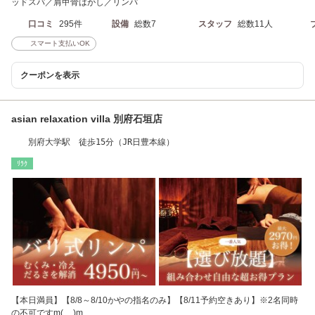
ッドスパ／肩甲骨はがし／リンパ
口コミ
295件
設備
総数7
スタッフ
総数11人
スマート支払いOK
クーポンを表示
asian relaxation villa 別府石垣店
別府大学駅 徒歩15分（JR日豊本線）
ﾘﾗｸ
【本日満員】【8/8～8/10かやの指名のみ】【8/11予約空きあり】※2名同時
の不可ですm(__)m