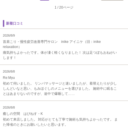
1
/
20ページ
新着口コミ
2026/8/9
首肩こり・慢性疲労改善専門サロン inike アイニケ（旧：inike
relaxation）
痛気持ちよかったです。体が凄く軽くなりました！ 次は足つぼもおねがい
します！
2026/8/8
Re:Myu
初めて伺いました。 リンパマッサージと迷いましたが、着替えたりが少し
しんどいなと思い、もみほぐしのメニューを選びました。 施術中に眠るこ
とはあまりないのですが、途中で爆睡して……
2026/8/8
癒しの空間 はぴねす・K
初めて来店しました。 対応がとても丁寧で施術も気持ちよかったです。 ま
た帰省のときにお願いしたいと思います。