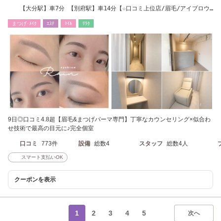
【大分駅】車7分 【別府駅】車14分【☆口コミ上位店/眉毛/アイブロウ/
まつげパーマ】
まつげ･ﾒｲｸ
ｴｽﾃ
ﾈｲﾙ
ﾘﾗｸ
9日◎口コミ4.8超【眉毛&まつげパーマ専門】丁寧なカウンセリング×似合わ
せ技術で最高の目元に♪完全個室
口コミ
773件
設備
総数4
スタッフ
総数4人
スマート支払いOK
クーポンを表示
1
2
3
4
5
次へ