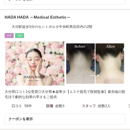
HADA HADA ～Medical Esthetic～
大分駅徒歩5分のセントポルタ中央町商店街内の2階
ｴｽﾃ
ﾘﾗｸ
大分県口コミ1位受賞◎大分県★超希少【エステ脱毛で医師監修】最先端の脱
毛法で劇的な効果の早さをご提供
口コミ
58件
設備
総数3
スタッフ
総数2人
クーポンを表示