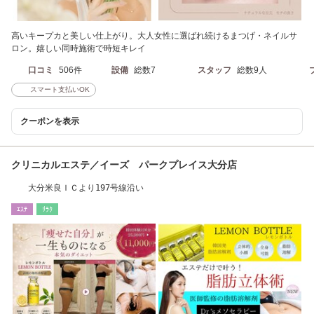
高いキープカと美しい仕上がり。大人女性に選ばれ続けるまつげ・ネイルサ
ロン。嬉しい同時施術で時短キレイ
口コミ
506件
設備
総数7
スタッフ
総数9人
スマート支払いOK
クーポンを表示
クリニカルエステ／イーズ パークプレイス大分店
大分米良ＩＣより197号線沿い
ｴｽﾃ
ﾘﾗｸ