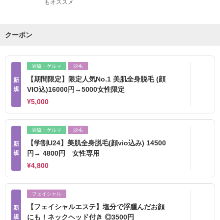
もオススメ
クーポン
岩盤・ゲルマ
脱毛
【期間限定】限定人気No.1 美肌全身脱毛 (顔
新
規
VIO込)16000円→5000女性限定
¥5,000
岩盤・ゲルマ
脱毛
【学割U24】美肌全身脱毛(顔vio込み) 14500
新
規
円→ 4800円 女性専用
¥4,800
フェイシャル
【フェイシャルエステ】塩分で浮腫んだお顔
新
規
にも！ネックヘッド付き ◎3500円