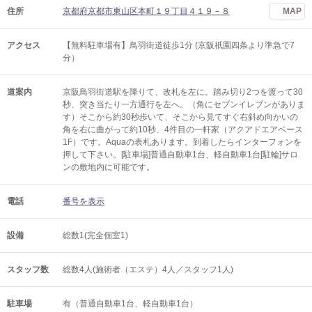
住所
京都府京都市東山区本町１９丁目４１９－８
MAP
アクセス
【無料駐車場有】鳥羽街道徒歩1分 (京阪祇園四条より準急で7
分）
道案内
京阪鳥羽街道駅を降りて、改札を左に。踏み切り2つを渡って30
秒、突き当たり一方通行を左へ。（角にセブンイレブンがありま
す）そこから約30秒歩いて、そこから見てすぐ右斜め向かいの
角を右に曲がって約10秒、4件目の一軒家（アクアドエアベース
1F）です。Aquaの表札あります。到着したらインターフォンを
押して下さい。[駐車場]普通自動車1台、軽自動車1台[駐輪]サロ
ンの敷地内に可能です。
電話
番号を表示
設備
総数1(完全個室1)
スタッフ数
総数4人(施術者（エステ）4人／スタッフ1人)
駐車場
有（普通自動車1台、軽自動車1台）