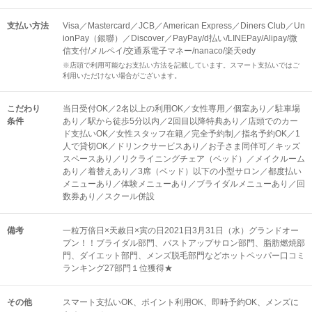
支払い方法
Visa／Mastercard／JCB／American Express／Diners Club／Un
ionPay（銀聯）／Discover／PayPay/d払い/LINEPay/Alipay/微
信支付/メルペイ/交通系電子マネー/nanaco/楽天edy
※店頭で利用可能なお支払い方法を記載しています。スマート支払いではご
利用いただけない場合がございます。
こだわり
当日受付OK／2名以上の利用OK／女性専用／個室あり／駐車場
条件
あり／駅から徒歩5分以内／2回目以降特典あり／店頭でのカー
ド支払いOK／女性スタッフ在籍／完全予約制／指名予約OK／1
人で貸切OK／ドリンクサービスあり／お子さま同伴可／キッズ
スペースあり／リクライニングチェア（ベッド）／メイクルーム
あり／着替えあり／3席（ベッド）以下の小型サロン／都度払い
メニューあり／体験メニューあり／ブライダルメニューあり／回
数券あり／スクール併設
備考
一粒万倍日×天赦日×寅の日2021日3月31日（水）グランドオー
プン！！ブライダル部門、バストアップサロン部門、脂肪燃焼部
門、ダイエット部門、メンズ脱毛部門などホットペッパー口コミ
ランキング27部門１位獲得★
その他
スマート支払いOK
ポイント利用OK
即時予約OK
メンズに