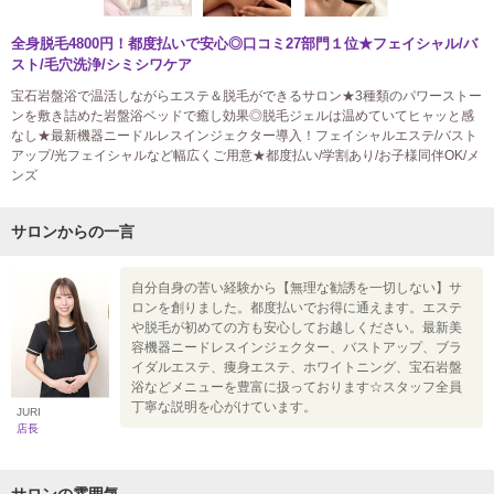
全身脱毛4800円！都度払いで安心◎口コミ27部門１位★フェイシャル/バ
スト/毛穴洗浄/シミシワケア
宝石岩盤浴で温活しながらエステ＆脱毛ができるサロン★3種類のパワーストー
ンを敷き詰めた岩盤浴ベッドで癒し効果◎脱毛ジェルは温めていてヒャッと感
なし★最新機器ニードルレスインジェクター導入！フェイシャルエステ/バスト
アップ/光フェイシャルなど幅広くご用意★都度払い/学割あり/お子様同伴OK/メ
ンズ
サロンからの一言
自分自身の苦い経験から【無理な勧誘を一切しない】サ
ロンを創りました。都度払いでお得に通えます。エステ
や脱毛が初めての方も安心してお越しください。最新美
容機器ニードレスインジェクター、バストアップ、ブラ
イダルエステ、痩身エステ、ホワイトニング、宝石岩盤
浴などメニューを豊富に扱っております☆スタッフ全員
丁寧な説明を心がけています。
JURI
店長