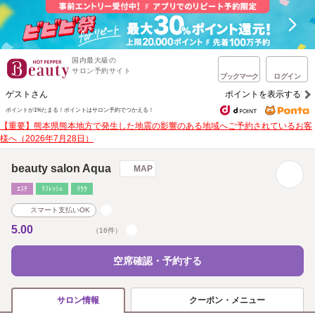
国内最大級の
サロン予約サイト
ブックマーク
ログイン
ゲストさん
ポイントを表示する
ポイントが1%たまる！
ポイントはサロン予約でつかえる！
【重要】熊本県熊本地方で発生した地震の影響のある地域へご予約されているお客
様へ（2026年7月28日）
beauty salon Aqua
MAP
ｴｽﾃ
ﾘﾌﾚｯｼｭ
ﾘﾗｸ
スマート支払いOK
5.00
（16件）
空席確認・予約する
クーポン・メニュー
サロン情報