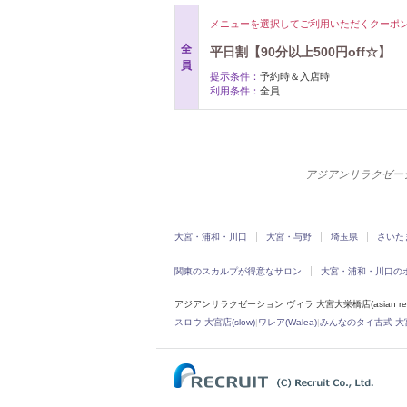
メニューを選択してご利用いただくクーポ
全
平日割【90分以上500円off☆】
員
提示条件：
予約時＆入店時
利用条件：
全員
アジアンリラクゼーション
大宮・浦和・川口
大宮・与野
埼玉県
さいた
関東のスカルプが得意なサロン
大宮・浦和・川口の
アジアンリラクゼーション ヴィラ 大宮大栄橋店(asian relaxa
スロウ 大宮店(slow)
|
ワレア(Walea)
|
みんなのタイ古式 大