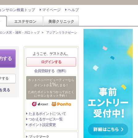
ョンサロン検索トップ
マイページ
ヘルプ
ン
エステサロン
美容クリニック
ロン大宮・浦和・川口トップ
>
アジアンリラクゼーシ
ようこそ、ゲストさん。
約する
ログインする
会員登録する（無料）
クする
ホットペッパービューティーなら
1%
ポイントが
たまる！
を見る
ためたポイントをつかっておとく
にサロンをネット予約！
たまるポイントについて
つかえるサービス一覧
ポイント設定変更
ブックマーク