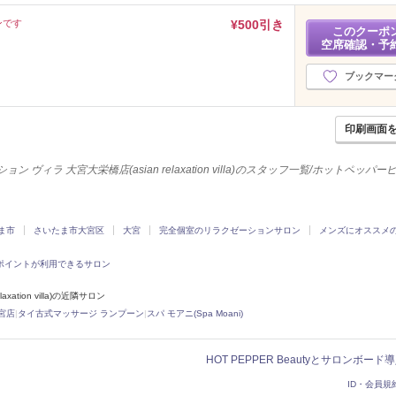
ンです
¥500引き
このクーポ
空席確認・予
ブックマー
印刷画面
 ヴィラ 大宮大栄橋店(asian relaxation villa)のスタッフ一覧/ホットペッパ
ま市
さいたま市大宮区
大宮
完全個室のリラクゼーションサロン
メンズにオススメ
ポイントが利用できるサロン
tion villa)の近隣サロン
宮店
|
タイ古式マッサージ ランプーン
|
スパ モアニ(Spa Moani)
HOT PEPPER Beautyとサロンボー
ID・会員規