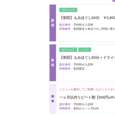
ボディケア
【初回】もみほぐし60分 ￥3,800
新
提示条件：
予約時＆入店時
規
利用条件：
初回限定≪単品でのご利用に限
ボディケア
ヘッド
【初回】もみほぐし60分＋ドライヘッ
新
提示条件：
予約時＆入店時
規
利用条件：
初回限定
メニューを選択してご利用いただくクーポ
再
一ヶ月以内リピート割【500円off
来
提示条件：
予約時＆入店時
利用条件：
初回から一ヶ月以内