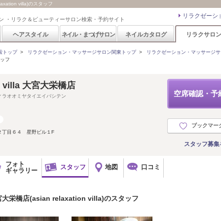
tion villa)のスタッフ
リラクゼーシ
ン ・リラク＆ビューティーサロン検索・予約サイト
ヘアスタイル
ネイル・まつげサロン
ネイルカタログ
リラクサロ
索トップ
>
リラクゼーション・マッサージサロン関東トップ
>
リラクゼーション・マッサージサ
ッフ
ion villa 大宮大栄橋店
空席確認・予
ィラオオミヤタイエイバシテン
ブックマー
２丁目６４ 星野ビル１F
スタッフ募集
フォト
スタッフ
地図
口コミ
ギャラリー
asian relaxation villa)のスタッフ