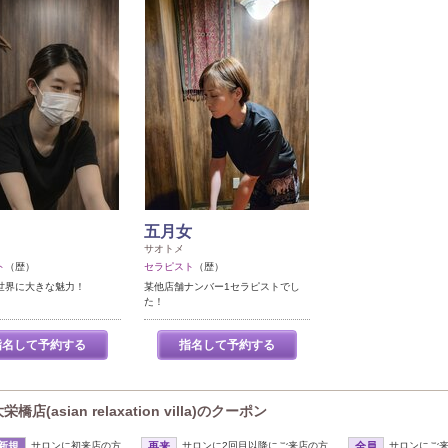
五月女
サオトメ
ト
（歴）
セラピスト
（歴）
世界に大きな魅力！
某他店舗ナンバー1セラピストでし
た！
指名して予約する
指名して予約する
sian relaxation villa)のクーポン
新規
サロンに初来店の方
再来
サロンに2回目以降にご来店の方
全員
サロンにご