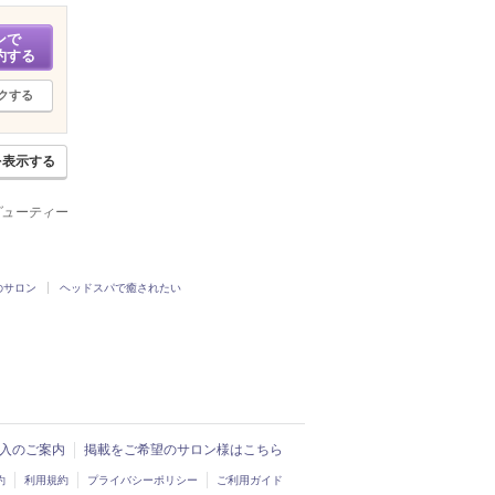
ンで
約する
クする
を表示する
ービューティー
のサロン
ヘッドスパで癒されたい
ド導入のご案内
掲載をご希望のサロン様はこちら
約
利用規約
プライバシーポリシー
ご利用ガイド