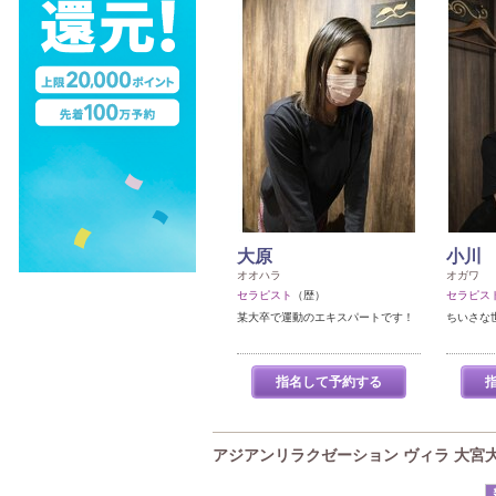
大原
小川
オオハラ
オガワ
セラピスト
（歴）
セラピス
某大卒で運動のエキスパートです！
ちいさな
指名して予約する
アジアンリラクゼーション ヴィラ 大宮大栄橋店(a