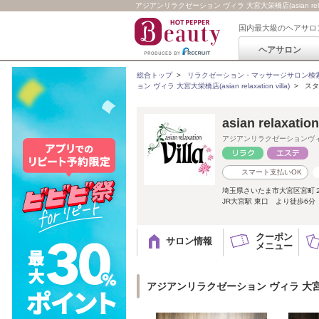
アジアンリラクゼーション ヴィラ 大宮大栄橋店(asian relaxa
国内最大級のヘアサロ
ヘアサロン
総合トップ
>
リラクゼーション・マッサージサロン検
ョン ヴィラ 大宮大栄橋店(asian relaxation villa)
>
スタ
asian relaxat
アジアンリラクゼーションヴ
スマート支払いOK
埼玉県さいたま市大宮区宮町
JR大宮駅 東口 より徒歩6分
クーポン
サロン情報
メニュー
アジアンリラクゼーション ヴィラ 大宮大栄橋店(