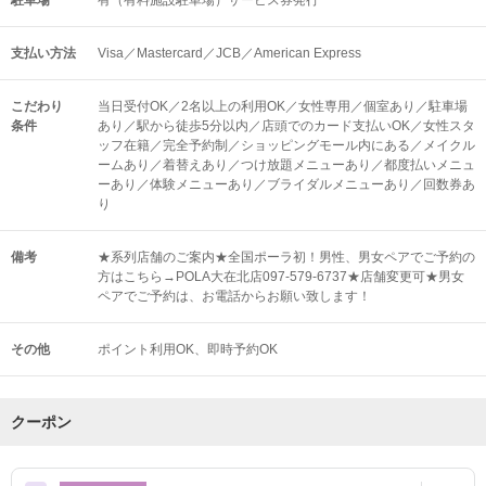
駐車場
有（有料施設駐車場）サービス券発行
支払い方法
Visa／Mastercard／JCB／American Express
こだわり
当日受付OK／2名以上の利用OK／女性専用／個室あり／駐車場
条件
あり／駅から徒歩5分以内／店頭でのカード支払いOK／女性スタ
ッフ在籍／完全予約制／ショッピングモール内にある／メイクル
ームあり／着替えあり／つけ放題メニューあり／都度払いメニュ
ーあり／体験メニューあり／ブライダルメニューあり／回数券あ
り
備考
★系列店舗のご案内★全国ポーラ初！男性、男女ペアでご予約の
方はこちら→POLA大在北店097-579-6737★店舗変更可★男女
ペアでご予約は、お電話からお願い致します！
その他
ポイント利用OK
即時予約OK
クーポン