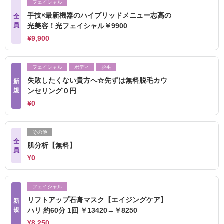
フェイシャル
手技×最新機器のハイブリッドメニュー志高の
全
員
光美容！光フェイシャル￥9900
¥9,900
フェイシャル
ボディ
脱毛
失敗したくない貴方へ☆先ずは無料脱毛カウ
新
規
ンセリング０円
¥0
その他
全
肌分析【無料】
員
¥0
フェイシャル
リフトアップ石膏マスク【エイジングケア】
新
規
ハリ 約60分 1回 ￥13420→￥8250
¥8,250