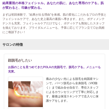
結果重視の本格フェイシャル。あなたの肌に、あなた専用のケアを。肌
が変わると、印象が変わる。
まずは初回体験で、“結果が出る理由”を体感。肌の変化にこだわるプロの手技と
フェイシャルケアで、あなた史上最高の素肌へ導きます。また、ボディメンテ
ナンスも充実。フェイシャルケアだけでなく、ボディケアも熟知したスタッフ
を揃えております。ブライダルメニューも、予算に応じてプラン立て◎お気軽
にご相談下さい！
サロンの特徴
顔脱毛がしたい
お肌のことを見つめてきたPOLAの光脱毛で、脱毛ケアを。メニューも
充実。
痛みの少ない光による脱毛を純国産マシ
ンで。パーツ脱毛から全身脱毛（VIO除
く）まで組み合せ自在で、専任スタッフ
によるカウンセリングで丁寧に対応しま
す。最後は保湿スキンケアで念入りに保
護ケアをします。