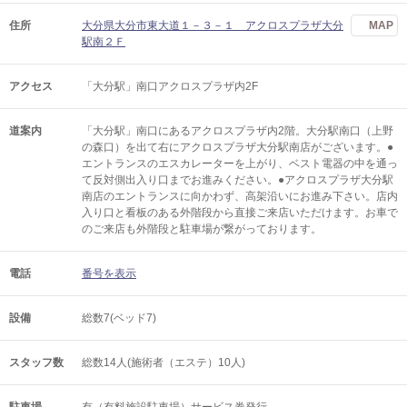
住所
大分県大分市東大道１－３－１ アクロスプラザ大分
MAP
駅南２Ｆ
アクセス
「大分駅」南口アクロスプラザ内2F
道案内
「大分駅」南口にあるアクロスプラザ内2階。大分駅南口（上野
の森口）を出て右にアクロスプラザ大分駅南店がございます。●
エントランスのエスカレーターを上がり、ベスト電器の中を通っ
て反対側出入り口までお進みください。●アクロスプラザ大分駅
南店のエントランスに向かわず、高架沿いにお進み下さい。店内
入り口と看板のある外階段から直接ご来店いただけます。お車で
のご来店も外階段と駐車場が繋がっております。
電話
番号を表示
設備
総数7(ベッド7)
スタッフ数
総数14人(施術者（エステ）10人)