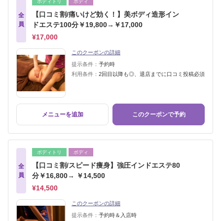
ボディトリ
ボディ
【口コミ割/痛いけど効く！】美ボディ造形イン
全
員
ドエステ100分￥19,800→￥17,000
¥17,000
このクーポンの詳細
提示条件：
予約時
利用条件：
2回目以降も◎、退店までに口コミ投稿必須
メニューを追加
このクーポンで予約
ボディトリ
ボディ
【口コミ割/スピード痩身】強圧インドエステ80
全
員
分￥16,800→ ￥14,500
¥14,500
このクーポンの詳細
提示条件：
予約時＆入店時