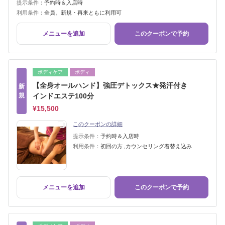
提示条件：
予約時＆入店時
利用条件：
全員。新規・再来ともに利用可
メニューを追加
このクーポンで予約
ボディケア
ボディ
【全身オールハンド】強圧デトックス★発汗付き
新
規
インドエステ100分
¥15,500
このクーポンの詳細
提示条件：
予約時＆入店時
利用条件：
初回の方 ,カウンセリング着替え込み
メニューを追加
このクーポンで予約