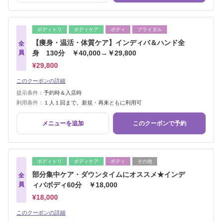
ボディトリ
ボディケア
ボディ
ブライダル
【痩身・温活・体質ケア】インディバ＆ハンド全
全
員
身 130分 ￥40,000→￥29,800
¥29,800
このクーポンの詳細
提示条件：
予約時＆入店時
利用条件：
１人１回まで。新規・再来ともに利用可
メニューを追加
このクーポンで予約
ボディトリ
ボディケア
ボディ
その他
部分集中ケア・ダウンタイムにオススメ★インデ
全
員
ィバボディ60分 ￥18,000
¥18,000
このクーポンの詳細