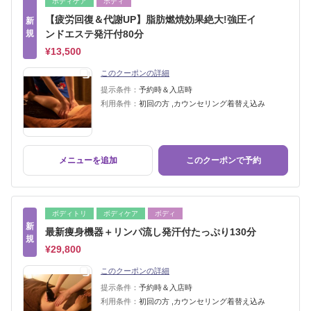
ボディケア
ボディ
【疲労回復＆代謝UP】脂肪燃焼効果絶大!強圧イ
新
規
ンドエステ発汗付80分
¥13,500
このクーポンの詳細
提示条件：
予約時＆入店時
利用条件：
初回の方 ,カウンセリング着替え込み
メニューを追加
このクーポンで予約
ボディトリ
ボディケア
ボディ
新
最新痩身機器＋リンパ流し発汗付たっぷり130分
規
¥29,800
このクーポンの詳細
提示条件：
予約時＆入店時
利用条件：
初回の方 ,カウンセリング着替え込み