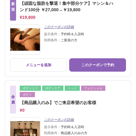
【頑固な脂肪を撃退！集中部分ケア】マシン＆ハ
新
規
ンド100分 ￥27,000→￥19,800
¥19,800
このクーポンの詳細
提示条件：
予約時＆入店時
利用条件：
ご新規の方
メニューを追加
このクーポンで予約
ボディトリ
ボディケア
ヘッド
フェイシャル
ボディ
全
員
【商品購入のみ】でご来店希望のお客様
¥0
このクーポンの詳細
提示条件：
予約時＆入店時
利用条件：
商品購入のみの方