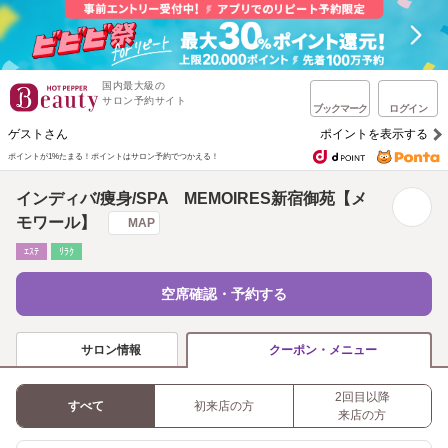
国内最大級の
サロン予約サイト
ブックマーク
ログイン
ゲストさん
ポイントを表示する
ポイントが1%たまる！
ポイントはサロン予約でつかえる！
インディバ/痩身/SPA MEMOIRES新宿御苑【メ
モワール】
MAP
ｴｽﾃ
ﾘﾗｸ
空席確認・予約する
サロン情報
クーポン・メニュー
2回目以降
すべて
初来店の方
来店の方