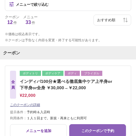
メニューで絞り込む
クーポン
メニュー
12
33
件
件
価格は税込表示です。
クーポンは予告なく内容を変更・終了する可能性があります。
クーポン
ボディトリ
ボディケア
ボディ
ブライダル
インディバ100分★選べる徹底集中ケア上半身or
全
員
下半身or全身 ￥30,000→￥22,000
¥22,000
このクーポンの詳細
提示条件：
予約時＆入店時
利用条件：
１人１回まで。新規・再来ともに利用可
メニューを追加
このクーポンで予約