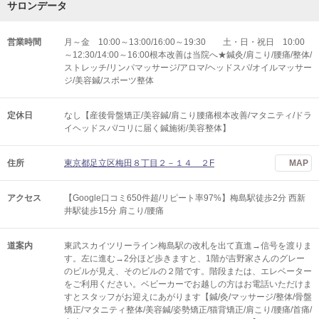
サロンデータ
営業時間
月～金 10:00～13:00/16:00～19:30 土・日・祝日 10:00
～12:30/14:00～16:00根本改善は当院へ★鍼灸/肩こり/腰痛/整体/
ストレッチ/リンパマッサージ/アロマ/ヘッドスパ/オイルマッサー
ジ/美容鍼/スポーツ整体
定休日
なし【産後骨盤矯正/美容鍼/肩こり腰痛根本改善/マタニティ/ドラ
イヘッドスパ/コリに届く鍼施術/美容整体】
住所
東京都足立区梅田８丁目２－１４ ２F
MAP
アクセス
【Google口コミ650件超/リピート率97%】梅島駅徒歩2分 西新
井駅徒歩15分 肩こり/腰痛
道案内
東武スカイツリーライン梅島駅の改札を出て直進→信号を渡りま
す。左に進む→2分ほど歩きますと、1階が吉野家さんのグレー
のビルが見え、そのビルの２階です。階段または、エレベーター
をご利用ください。ベビーカーでお越しの方はお電話いただけま
すとスタッフがお迎えにあがります【鍼/灸/マッサージ/整体/骨盤
矯正/マタニティ整体/美容鍼/姿勢矯正/猫背矯正/肩こり/腰痛/首痛/