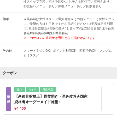
性スタッフ在籍／指名予約OK／お子さま同伴可／着替えあり／
都度払いメニューあり／体験メニューあり／回数券あり
備考
★美容鍼は女性スタッフ選択可能★その他メニューは女性スタッ
フご希望の方はお手数ですがお電話ください！#美容鍼男性利用
可#産後骨盤矯正#骨盤の開き#しみケア#足立区美容鍼#北千住美
容鍼#梅島美容鍼#西新井美容鍼
※このサロンの施術者は男性となる場合があります。
その他
スマート支払いOK
ポイント利用OK
即時予約OK
メンズに
もオススメ
クーポン
整体
カイロ
骨盤矯正
【産後骨盤矯正】骨盤開き・歪み改善★国家
新
規
資格者オーダーメイド施術♪
¥4,400