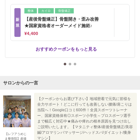
整体
カイロ
骨盤矯正
【産後骨盤矯正】骨盤開き・歪み改善
新
規
★国家資格者オーダーメイド施術♪
¥4,400
おすすめクーポンをもっと見る
サロンからの一言
【クーポンからお選び下さい】地域密着で元気に皆様を
全力サポート！どこに行っても改善しない腰痛/肩こりは
当院へ！Google口コミ600件！全員スポーツトレーナ
ー、国家資格保有◎スポーツ小学生～プロスポーツ選手
まで幅広く対応中★痛みや痺れの根本原因を見つけ出し
ご説明いたします。【マタニティ整体/産後骨盤矯正/美容
鍼/アロマリンパマッサージ/ヘッドスパ/ダイエット/痩身
【レフアうめじ
マシン】
ま整骨院】産後