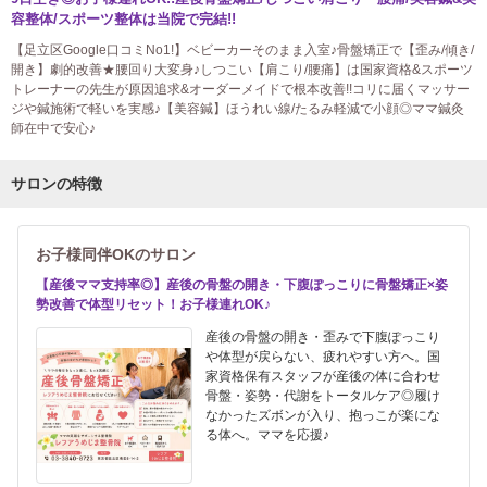
容整体/スポーツ整体は当院で完結!!
【足立区Google口コミNo1!】ベビーカーそのまま入室♪骨盤矯正で【歪み/傾き/
開き】劇的改善★腰回り大変身♪しつこい【肩こり/腰痛】は国家資格&スポーツ
トレーナーの先生が原因追求&オーダーメイドで根本改善!!コリに届くマッサー
ジや鍼施術で軽いを実感♪【美容鍼】ほうれい線/たるみ軽減で小顔◎ママ鍼灸
師在中で安心♪
サロンの特徴
お子様同伴OKのサロン
【産後ママ支持率◎】産後の骨盤の開き・下腹ぽっこりに骨盤矯正×姿
勢改善で体型リセット！お子様連れOK♪
産後の骨盤の開き・歪みで下腹ぽっこり
や体型が戻らない、疲れやすい方へ。国
家資格保有スタッフが産後の体に合わせ
骨盤・姿勢・代謝をトータルケア◎履け
なかったズボンが入り、抱っこが楽にな
る体へ。ママを応援♪