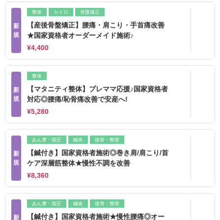
整体
カイロ
骨盤矯正
【産後骨盤矯正】腰痛・肩こり・手首痛改善
新
規
★国家資格者オーダーメイド施術♪
¥4,400
整体
【マタニティ整体】プレママ応援♪国家資格者
新
規
対応◎腰痛/恥骨痛改善で安産へ!
¥5,280
あん摩・指圧
鍼灸
接骨・整骨
【鍼付き】国家資格者施術◎巻き肩/肩こり/首
新
規
ケア深層筋整体★慢性不調を改善
¥8,360
あん摩・指圧
鍼灸
接骨・整骨
【鍼付き】国家資格者施術★慢性腰痛◎オー
新