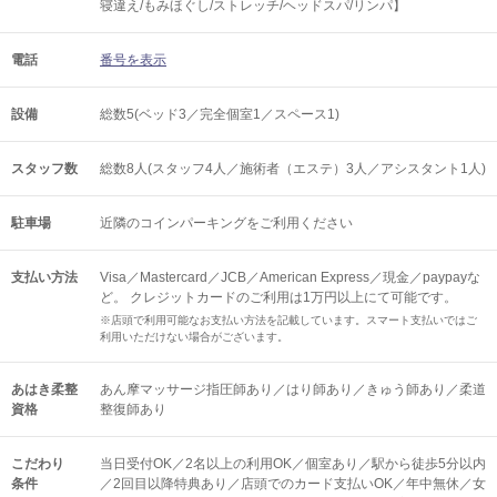
寝違え/もみほぐし/ストレッチ/ヘッドスパ/リンパ】
電話
番号を表示
設備
総数5(ベッド3／完全個室1／スペース1)
スタッフ数
総数8人(スタッフ4人／施術者（エステ）3人／アシスタント1人)
駐車場
近隣のコインパーキングをご利用ください
支払い方法
Visa／Mastercard／JCB／American Express／現金／paypayな
ど。 クレジットカードのご利用は1万円以上にて可能です。
※店頭で利用可能なお支払い方法を記載しています。スマート支払いではご
利用いただけない場合がございます。
あはき柔整
あん摩マッサージ指圧師あり／はり師あり／きゅう師あり／柔道
資格
整復師あり
こだわり
当日受付OK／2名以上の利用OK／個室あり／駅から徒歩5分以内
条件
／2回目以降特典あり／店頭でのカード支払いOK／年中無休／女