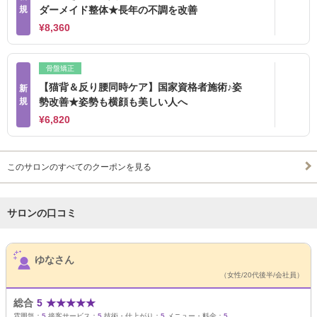
規
ダーメイド整体★長年の不調を改善
¥8,360
骨盤矯正
【猫背＆反り腰同時ケア】国家資格者施術♪姿
新
規
勢改善★姿勢も横顔も美しい人へ
¥6,820
このサロンのすべてのクーポンを見る
サロンの口コミ
サロンPick Up
ゆなさん
（女性/20代後半/会社員）
総合
5
★
★
★
★
★
雰囲気：
5
接客サービス：
5
技術・仕上がり：
5
メニュー・料金：
5