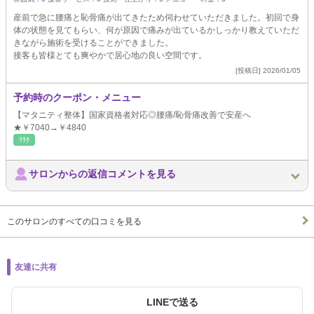
産前で急に腰痛と恥骨痛が出てきたため伺わせていただきました。初回で身
体の状態を見てもらい、何が原因で痛みが出ているかしっかり教えていただ
きながら施術を受けることができました。
接客も皆様とても爽やかで居心地の良い空間です。
[投稿日] 2026/01/05
予約時のクーポン・メニュー
【マタニティ整体】国家資格者対応◎腰痛/恥骨痛改善で安産へ
★￥7040→￥4840
ﾘﾗｸ
サロンからの返信コメントを見る
このサロンのすべての口コミを見る
友達に共有
LINEで送る