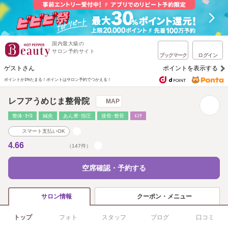
国内最大級の
サロン予約サイト
ブックマーク
ログイン
ゲストさん
ポイントを表示する
ポイントが1%たまる！
ポイントはサロン予約でつかえる！
レフアうめじま整骨院
MAP
整体･ｶｲﾛ
鍼灸
あん摩･指圧
接骨･整骨
ｴｽﾃ
スマート支払いOK
4.66
（147件）
空席確認・予約する
クーポン・メニュー
サロン情報
トップ
フォト
スタッフ
ブログ
口コミ