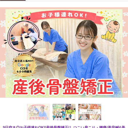
9日空き◎お子様連れOK!!産後骨盤矯正/しつこい肩こり・腰痛/美容鍼&美