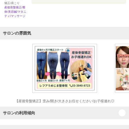
矯正/肩こり
産後骨盤矯正/整
体/美容鍼/マタニ
ティ/マッサージ
サロンの雰囲気
【産後骨盤矯正】歪み/開き/大きさお任せください!お子様連れ◎
サロンの利用傾向