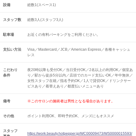
設備
総数1(スペース1)
スタッフ数
総数3人(スタッフ3人)
駐車場
お近くの有料パーキングをご利用ください。
支払い方法
Visa／Mastercard／JCB／American Express／各種キャッシュ
レス
こだわり
夜20時以降も受付OK／当日受付OK／2名以上の利用OK／個室あ
条件
り／駅から徒歩5分以内／店頭でのカード支払いOK／年中無休／
女性スタッフ在籍／指名予約OK／1人で貸切OK／ドリンクサー
ビスあり／着替えあり／都度払いメニューあり
備考
※このサロンの施術者は男性となる場合があります。
その他
ポイント利用OK
即時予約OK
メンズにもオススメ
スタッフ
https://work.beauty.hotpepper.jp/WC00009473/WS0000015593/