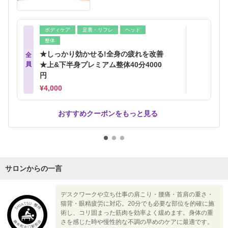
ボディケア
足裏・リフレ
ヘッド
整体
★しっかり効かせる!全身の疲れを改善
全
員
★上&下半身プレミアム整体40分4000
円
¥4,000
おすすめクーポンをもっと見る
サロンからの一言
デスクワークや立ち仕事の肩こり・腰痛・首肩の重さ・
猫背・眼精疲労に対応。20分でも必要な部位を的確に施
術し、コリ固まった筋肉を効率よく緩めます。身体の重
さを感じた時や慢性的な不調の早めのケアに最適です。