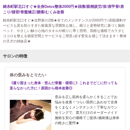
錦糸町駅北口すぐ★全身Detox整体2000円★頭痛/眼精疲労/首/肩甲骨/肩
こり/猫背/骨盤矯正/腰痛/むくみ改善
錦糸町駅北口すぐ★吉野家の2階★全てのメンテナンスが2000円で♪高額過剰サ
ービスも質を削りすぎた殺風景な雰囲気も無し。眠りと姿勢研究に基づく施術
ベッド、やさしい触り心地のタオルや眠りに導く照明、気軽な価格でカラダと
ココロを整える個室空間とサービスをご用意♪必ず変化を感じて頂きます！整体
の天才の姉妹店★
サロンの特徴
体の歪みをとりたい
《凝り固まった身体・歪んだ骨盤・猫背に》これまでどこに行っても
直らなかった方に！原因から根本改善◎
歪みを正し筋肉を柔らかくすることでお
悩みを改善！つらい箇所にあわせて全身
をくまなくメンテナンス！丁寧なカウン
セリングで、貴方だけのオーダーメイド
施術を安心の価格でご提供♪施術後は身体
の軽さに驚愕★