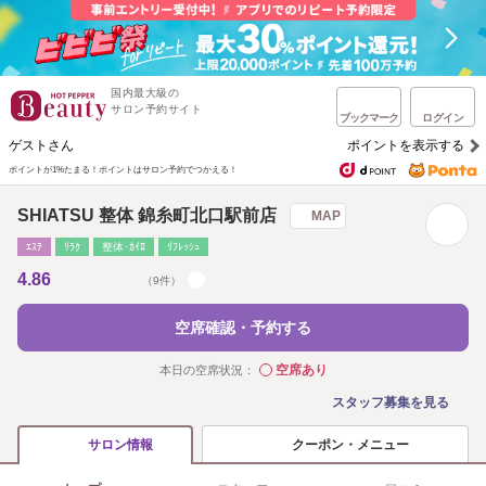
国内最大級の
サロン予約サイト
ブックマーク
ログイン
ゲストさん
ポイントを表示する
ポイントが1%たまる！
ポイントはサロン予約でつかえる！
SHIATSU 整体 錦糸町北口駅前店
MAP
ｴｽﾃ
ﾘﾗｸ
整体･ｶｲﾛ
ﾘﾌﾚｯｼｭ
4.86
（9件）
空席確認・予約する
空席あり
本日の空席状況：
◯
スタッフ募集を見る
クーポン・メニュー
サロン情報