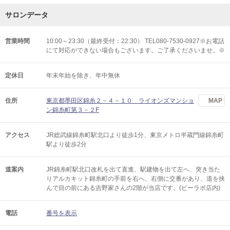
サロンデータ
営業時間
10:00～23:30（最終受付：22:30） TEL080-7530-0927※お電話
にて対応ができない場合もございます。ご了承くださいませ。※
定休日
年末年始を除き、年中無休
住所
東京都墨田区錦糸２－４－１０ ライオンズマンショ
MAP
ン錦糸町第３－２F
アクセス
JR総武線錦糸町駅北口より徒歩1分、東京メトロ半蔵門線錦糸町
駅より徒歩2分
道案内
JR錦糸町駅北口改札を出て直進、駅建物を出て左へ、突き当た
りアルカキット錦糸町の手前を右へ、右側に交番があり、道を挟
んで目の前にある吉野家さんの2階が当店です。(ビーラボ店内)
電話
番号を表示