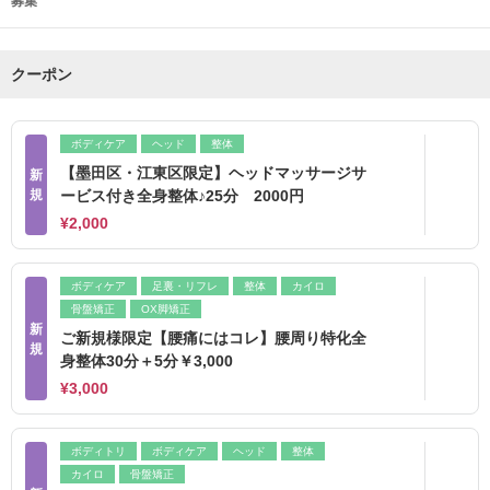
募集
クーポン
ボディケア
ヘッド
整体
【墨田区・江東区限定】ヘッドマッサージサ
新
規
ービス付き全身整体♪25分 2000円
¥2,000
ボディケア
足裏・リフレ
整体
カイロ
骨盤矯正
OX脚矯正
新
ご新規様限定【腰痛にはコレ】腰周り特化全
規
身整体30分＋5分￥3,000
¥3,000
ボディトリ
ボディケア
ヘッド
整体
カイロ
骨盤矯正