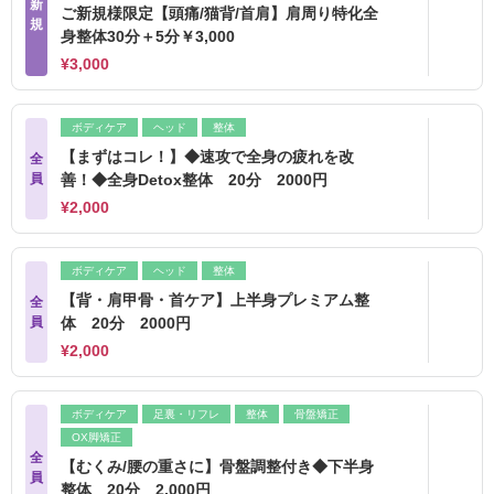
新
ご新規様限定【頭痛/猫背/首肩】肩周り特化全
規
身整体30分＋5分￥3,000
¥3,000
ボディケア
ヘッド
整体
【まずはコレ！】◆速攻で全身の疲れを改
全
員
善！◆全身Detox整体 20分 2000円
¥2,000
ボディケア
ヘッド
整体
【背・肩甲骨・首ケア】上半身プレミアム整
全
員
体 20分 2000円
¥2,000
ボディケア
足裏・リフレ
整体
骨盤矯正
OX脚矯正
全
【むくみ/腰の重さに】骨盤調整付き◆下半身
員
整体 20分 2,000円